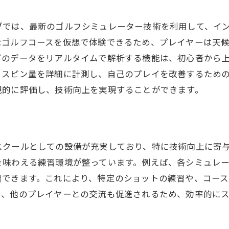
ヨンでの新サービス紹介
ブでは、最新のゴルフシミュレーター技術を利用して、イ
ドアゴルフの新たな楽しみ方
なゴルフコースを仮想で体験できるため、プレイヤーは天
者の声から見る進化の先
グのデータをリアルタイムで解析する機能は、初心者から
、スピン量を詳細に計測し、自己のプレイを改善するため
観的に評価し、技術向上を実現することができます。
スクールとしての設備が充実しており、特に技術向上に寄
を味わえる練習環境が整っています。例えば、各シミュレ
習できます。これにより、特定のショットの練習や、コー
や、他のプレイヤーとの交流も促進されるため、効率的に