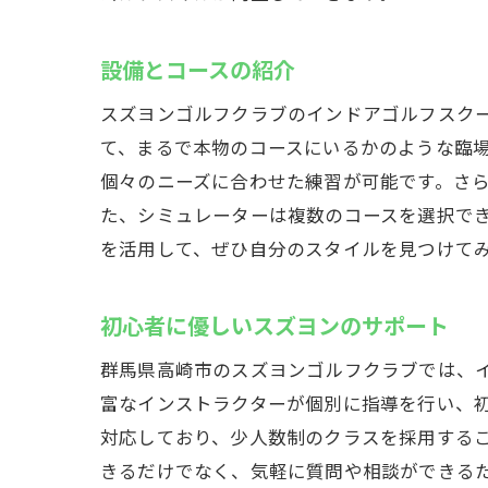
スズ
設備とコースの紹介
地域
他の
スズヨンゴルフクラブのインドアゴルフスク
て、まるで本物のコースにいるかのような臨
スズ
個々のニーズに合わせた練習が可能です。さ
会員
た、シミュレーターは複数のコースを選択で
地域
を活用して、ぜひ自分のスタイルを見つけて
インドア
効果
初心者に優しいスズヨンのサポート
スズ
群馬県高崎市のスズヨンゴルフクラブでは、
目標
富なインストラクターが個別に指導を行い、
イン
対応しており、少人数制のクラスを採用する
スズ
きるだけでなく、気軽に質問や相談ができる