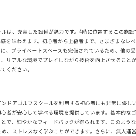
ヨンゴルフクラブの特長
密着型のインドアゴルフ施設
施設との違い
ールは、充実した設備が魅力です。4階に位置するこの施設
場感を味わえます。初心者から上級者まで、さまざまなレ
ヨンの実績と経験
らに、プライベートスペースも完備されているため、他の受
制のメリットと特典
き、リアルな環境でプレイしながら技術を向上させること
コミュニティとの連携
みてください。
ゴルフスクールでゴルフ上達の道を歩むスズヨン
的なレッスンメニュー
ヨンのゴルフ指導法
インドアゴルフスクールを利用する初心者にも非常に優し
設定と達成のサポート
初心者が安心して学べる環境を提供しています。基本的な
ドアでの上達の実例
ことで、細やかなフィードバックが得られます。このよう
ヨンでの練習プログラム
ため、ストレスなく学ぶことができます。さらに、無人運