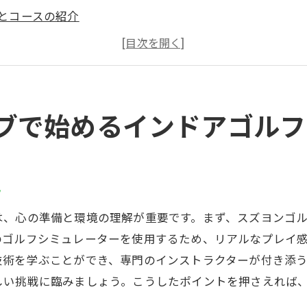
とコースの紹介
者に優しいスズヨンのサポート
ドアゴルフでの基本スイング練習法
ヨンでの初レッスンの流れ
ての方へのアドバイス
ブで始めるインドアゴルフ
備でゴルフを学ぶスズヨンゴルフクラブのインドアゴルフ
シミュレーターの特徴
向上に役立つ設備とは
ト
仕様の施設で学ぶメリット
は、心の準備と環境の理解が重要です。まず、スズヨンゴ
ヨンの設備を活かした練習方法
のゴルフシミュレーターを使用するため、リアルなプレイ
者からプロまでの満足度
技術を学ぶことができ、専門のインストラクターが付き添
ドアでのリアルなゴルフ体験
しい挑戦に臨みましょう。こうしたポイントを押さえれば
スズヨンゴルフクラブ最新インドアゴルフスクールの魅力