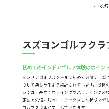
設備
初心
イン
スズ
初め
スズヨンゴルフクラ
最新の設
最新
技術
初めてのインドアゴルフ体験のポイン
プロ
インドアゴルフスクールに初めて参加する際
スズ
心して楽しめるよう設計されています。最新
初心
ンでは、基本的なスイングやパッティングの
イン
服装で気軽に訪れ、リラックスした状態で新
ゴルフスキルが向上していきます。
高崎市の