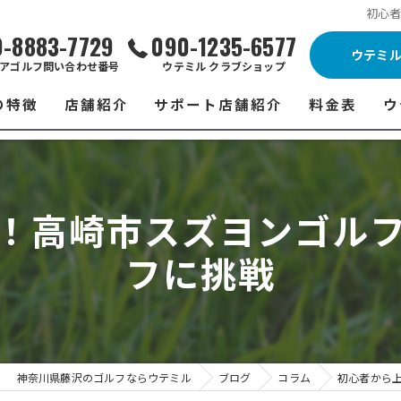
初心
0-8883-7729
090-1235-6577
ウテミ
アゴルフ問い合わせ番号
ウテミル クラブショップ
の特徴
店舗紹介
サポート店舗紹介
料金表
ウ
ビス
ウテミル 藤沢店
シミュレーションゴルフ Caddy
藤沢店 料金
ウ
スン
ウテミル 浦安駅前店
Golfet亀有店
浦安駅前店 
ウ
！高崎市スズヨンゴル
場
市原インドアゴルフ
スズヨンゴルフクラブ(SUZU4-GOLFCLUB)
市原インドアゴ
フ
フに挑戦
ント
ウテミルスクール高崎店
ウテミルスクー
フ
ッティング
サポート店舗
よ
シミュレーシ
ブショップ
試
神奈川県藤沢のゴルフならウテミル
ブログ
コラム
初心者から