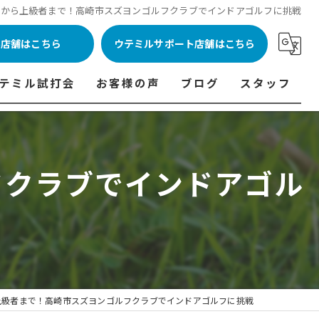
者から上級者まで！高崎市スズヨンゴルフクラブでインドアゴルフに挑戦
ル店舗はこちら
ウテミルサポート店舗はこちら
テミル試打会
お客様の声
ブログ
スタッフ
表
テミル試打会とは・・・
ウテミルインドア会員様の声
コラム
代表あいさつ
料金表
テミル試打会日程
フィッテイング・試打会参加者の声
フクラブでインドアゴル
ルフ 料金表
ィッテイング・試打会 商品ラインナップ一覧
ル高崎店 料金表
ィッター紹介
 料金表
くある質問
ョンゴルフ Caddy 料金表
打会開催受付
上級者まで！高崎市スズヨンゴルフクラブでインドアゴルフに挑戦