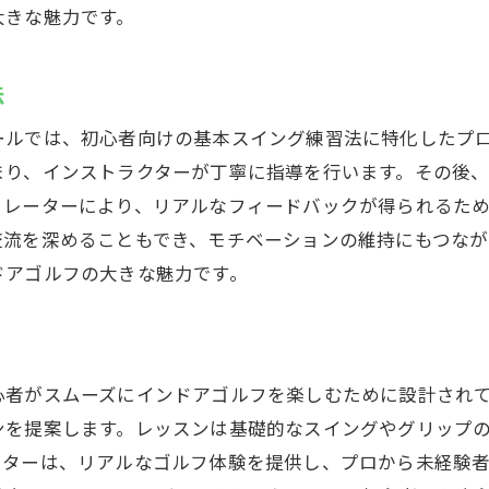
体験を共有するコミュニティ
大きな魅力です。
安心のインドアゴルフスクールスズヨンへ
者向けの安心サポート
法
から始めるインドアゴルフ
ールでは、初心者向けの基本スイング練習法に特化したプ
ヨンでの初心者の声
まり、インストラクターが丁寧に指導を行います。その後
前に知っておきたいこと
ュレーターにより、リアルなフィードバックが得られるた
者向けのカリキュラム
交流を深めることもでき、モチベーションの維持にもつなが
てのゴルフ体験を応援
ドアゴルフの大きな魅力です。
ズヨンゴルフクラブで楽しむインドアゴルフスクール
みながら学ぶインドアゴルフ
ヨンでの楽しいイベント
心者がスムーズにインドアゴルフを楽しむために設計され
フを通じた交流の場
ンを提案します。レッスンは基礎的なスイングやグリップ
ヨンのユニークな体験
ーターは、リアルなゴルフ体験を提供し、プロから未経験