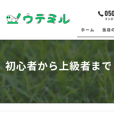
05
インド
ホーム
当店
サー
レッ
初心者から上級者まで
練習
イベ
フィ
クラ