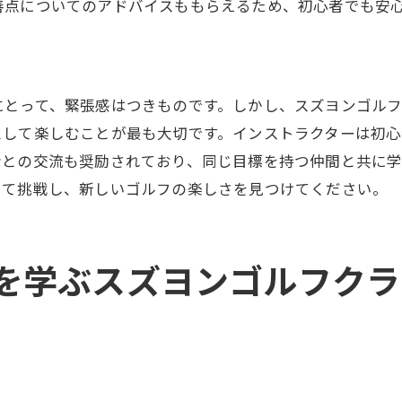
善点についてのアドバイスももらえるため、初心者でも安
ックスできるゴルフ環境
と一緒に楽しむ方法
ゴルフクラブのインドアゴルフスクールで理想のスイング
のスイングを見つける方法
にとって、緊張感はつきものです。しかし、スズヨンゴル
スして楽しむことが最も大切です。インストラクターは初
ング改善の具体的なステップ
者との交流も奨励されており、同じ目標を持つ仲間と共に
ゴルファーの指導を受ける利点
って挑戦し、新しいゴルフの楽しさを見つけてください。
ング診断とカスタムメニュー
ヨンでのスイング改善事例
的なスイング向上の方法
を学ぶスズヨンゴルフクラ
ゴルフスクールでの進化スズヨンゴルフクラブの魅力を探
するインドアゴルフの潮流
ヨンの進化と未来展望
革新がもたらす可能性