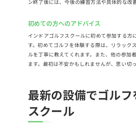
ン終了後には、今後の練習方法や具体的な改
リラ
友達
初めての方へのアドバイス
スズヨン
理想
インドアゴルフスクールに初めて参加する方
す。初めてゴルフを体験する際は、リラック
スイ
ルを丁寧に教えてくれます。また、他の参加
プロ
ます。最初は不安かもしれませんが、思い切
スイ
スズ
持続
最新の設備でゴルフ
インドア
スクール
進化
スズ
技術