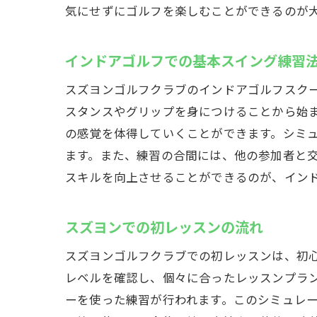
成功
気にせずにゴルフを楽しむことができるのが
初心者も
初心
インドアゴルフでの基本スイング練習
初歩
スズヨンゴルフクラブのインドアゴルフスク
スズ
スタンスやグリップを身につけることから始
入会
の感覚を体得していくことができます。シミ
初心
ます。また、練習の合間には、他の参加者と
初め
スキルを向上させることができるのが、イン
高崎市ス
楽し
スズヨンでの初レッスンの流れ
スズ
スズヨンゴルフクラブでの初レッスンは、初
ゴル
レベルを確認し、個々に合ったレッスンプラ
スズ
ーを使った練習が行われます。このシミュレ