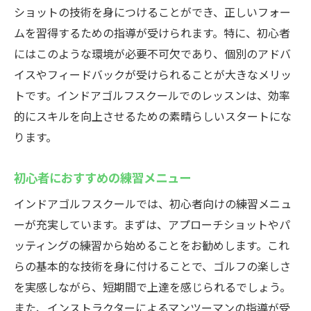
ショットの技術を身につけることができ、正しいフォー
群馬県高崎市のスズヨンゴルフクラブでインド
ムを習得するための指導が受けられます。特に、初心者
アゴルフスクールを体験しよう
にはこのような環境が必要不可欠であり、個別のアドバ
インドアゴルフスクールの特徴とは
イスやフィードバックが受けられることが大きなメリッ
初心者が安心して参加できる理由
トです。インドアゴルフスクールでのレッスンは、効率
ゴルフスクールのカリキュラム紹介
的にスキルを向上させるための素晴らしいスタートにな
体験レッスンの流れとメリット
ります。
初心者に特化したアプローチ方法
初心者におすすめの練習メニュー
実際の体験者の声を紹介
インドアゴルフスクールでは、初心者向けの練習メニュ
手ぶらでOK！インドアゴルフスクールでゴルフ
ーが充実しています。まずは、アプローチショットやパ
デビューを飾ろう
ッティングの練習から始めることをお勧めします。これ
初心者でも安心のサポート体制
らの基本的な技術を身に付けることで、ゴルフの楽しさ
必要な道具は全て無料貸し出し
を実感しながら、短期間で上達を感じられるでしょう。
スムーズなゴルフデビューのための準備
また、インストラクターによるマンツーマンの指導が受