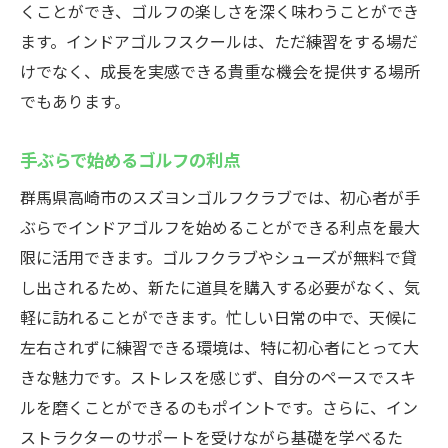
くことができ、ゴルフの楽しさを深く味わうことができ
インドアゴルフの活用法とその効果
ます。インドアゴルフスクールは、ただ練習をする場だ
インドアゴルフスクールでゴルフを楽しむ初心
けでなく、成長を実感できる貴重な機会を提供する場所
者でも安心のスズヨンゴルフクラブ
でもあります。
初心者を安心させるインストラクション
楽しみながら学ぶゴルフの基本
手ぶらで始めるゴルフの利点
初めての方でも楽しく参加できる環境
群馬県高崎市のスズヨンゴルフクラブでは、初心者が手
スズヨンゴルフクラブのユニークなコミュ
ぶらでインドアゴルフを始めることができる利点を最大
ニティ
限に活用できます。ゴルフクラブやシューズが無料で貸
インドアならではの学びのメリット
し出されるため、新たに道具を購入する必要がなく、気
軽に訪れることができます。忙しい日常の中で、天候に
初心者向けの特別プログラム紹介
左右されずに練習できる環境は、特に初心者にとって大
きな魅力です。ストレスを感じず、自分のペースでスキ
ルを磨くことができるのもポイントです。さらに、イン
ストラクターのサポートを受けながら基礎を学べるた