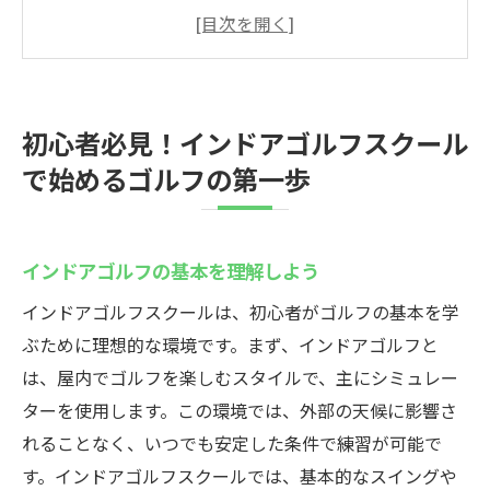
初心者におすすめの練習メニュー
初めてのゴルフ体験を成功させるためのコ
ツ
インストラクターから学ぶゴルフの魅力
初心者必見！インドアゴルフスクール
手ぶらで始めるゴルフの利点
で始めるゴルフの第一歩
インドアゴルフの楽しみ方
スズヨンゴルフクラブでインドアゴルフを始め
よう|初心者でも安心の環境
インドアゴルフの基本を理解しよう
スズヨンゴルフクラブの施設紹介
インドアゴルフスクールは、初心者がゴルフの基本を学
初心者に優しいサポート体制
ぶために理想的な環境です。まず、インドアゴルフと
道具不要！手ぶらで訪れる魅力
は、屋内でゴルフを楽しむスタイルで、主にシミュレー
温度管理された快適な練習環境
ターを使用します。この環境では、外部の天候に影響さ
れることなく、いつでも安定した条件で練習が可能で
初心者に優しいインストラクション
す。インドアゴルフスクールでは、基本的なスイングや
ゴルフを通じたコミュニティの形成