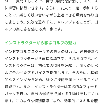
初心者でも安心して学べる環境
ターに質問することで、自分の疑問を解消し、スムーズ
に練習に移行できます。さらに、友人と一緒に参加する
最新設備を使った効果的な練習法
ことで、楽しく競い合いながら上達できる環境を作り出
スズヨンゴルフクラブの優れた施設
しましょう。失敗を恐れずにチャレンジすることが、ゴ
初心者支援プログラムの魅力
ルフの楽しさを感じる第一歩です。
ゴルフを長く楽しむための基礎作り
参加者の声から見るおすすめポイント
インストラクターから学ぶゴルフの魅力
天候に左右されないインドアゴルフスクールス
インドアゴルフスクールでの最大の魅力は、経験豊富な
ズヨンゴルフクラブの活用法
インストラクターから直接指導を受けられる点です。イ
天候を気にせずにゴルフを楽しむ方法
ンストラクターは、初心者の特性を理解し、個々のレベ
インドアならではの快適な練習環境
ルに合わせたアドバイスを提供します。そのため、基礎
スズヨンゴルフクラブでの練習効果を高め
的なスイングから始め、徐々に技術を向上させることが
る
可能です。また、インストラクターは実践的なフィード
バックを行い、自分の弱点を把握する手助けをしてくれ
シーズン問わず通える魅力
ます。このような個別指導により、効率的にスキルを磨
様々なレベルに対応したプログラム