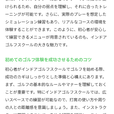
快適なインドア環境での練習方法
けられるため、自分の弱点を理解し、それに合ったトレ
ゴルフデビューに必要な基本知識
ーニングが可能です。さらに、実際のプレーを想定した
体験レッスンの活用法
シミュレーション練習もあり、リアルなコースの環境を
体験することができます。このように、初心者が安心し
インドアゴルフスクールでゴルフの基本を学ぶ|
て練習できるメニューが用意されているのも、インドア
スズヨンゴルフクラブの魅力
ゴルフスクールの大きな魅力です。
ゴルフの基礎知識をしっかり学ぶ
スズヨンゴルフクラブの独自の魅力
初めてのゴルフ体験を成功させるためのコツ
初心者に最適なレッスン内容
初心者がインドアゴルフスクールでゴルフを始める際、
スズヨンゴルフクラブが選ばれる理由
成功のカギはしっかりとした準備と心構えにあります。
インドアゴルフのメリットとデメリット
まず、ゴルフの基本的なルールやマナーを理解しておく
参加者の満足度を高めるポイント
ことが重要です。特にインドアゴルフスクールでは、広
初心者に最適なインドアゴルフスクールスズヨ
いスペースでの練習が可能なので、打席の使い方や周り
ンゴルフクラブのおすすめポイント
の人との距離感を意識しましょう。また、インストラク