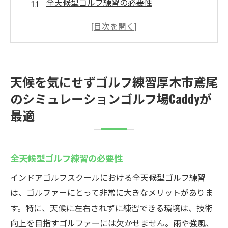
全天候型ゴルフ練習の必要性
厚木市鳶尾で選ばれる理由
Caddyの利用者の声
インドアゴルフとアウトドアの違い
シミュレーションゴルフのメリット
天候を気にせずゴルフ練習厚木市鳶尾
天候に左右されない練習の魅力
のシミュレーションゴルフ場Caddyが
最新シミュレーターでリアルなゴルフ体験を厚
最適
木市鳶尾のCaddyで
最新技術がもたらすリアリティ
シミュレーターの特徴と機能
全天候型ゴルフ練習の必要性
リアルなコース再現の秘密
インドアゴルフスクールにおける全天候型ゴルフ練習
スコア管理でさらなる上達
は、ゴルファーにとって非常に大きなメリットがありま
す。特に、天候に左右されずに練習できる環境は、技術
プロとアマチュアの両方が楽しむ
向上を目指すゴルファーには欠かせません。雨や強風、
厚木市でのゴルフ体験の新常識