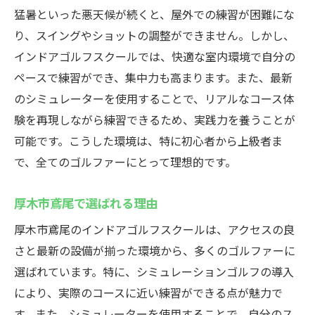
猛暑といった悪天候が続くと、屋外での練習が困難にな
24時間営業のインドアゴルフスクールCaddy天候
り、スイングやショットの調整ができません。しかし、
に左右されない安心の練習環境
インドアゴルフスクールでは、快適な室内環境で自分の
24時間営業の利便性
ペースで練習ができ、集中力も高まります。また、最新
忙しい現代人に最適な練習場
のシミュレーターを使用することで、リアルなコース体
どんな時間帯でも利用可能
験を再現しながら練習できるため、実践力を養うことが
ライフスタイルに合わせた練習
可能です。こうした環境は、特に初心者から上級者ま
快適な練習環境の重要性
で、全てのゴルファーにとって理想的です。
厚木市鳶尾での充実したゴルフライフ
厚木市鳶尾で選ばれる理由
セコム見守りシステム導入厚木市鳶尾のCaddyで
厚木市鳶尾のインドアゴルフスクールは、アクセスの良
安全にゴルフを楽しむ
さと最新の設備が揃った環境から、多くのゴルファーに
セコムシステムの安心感
選ばれています。特に、シミュレーションゴルフの導入
安全第一のゴルフ練習環境
により、実際のコースに近い練習ができる点が魅力で
プライバシーと安全の両立
す。また、シミュレーターを使用することで、自分のス