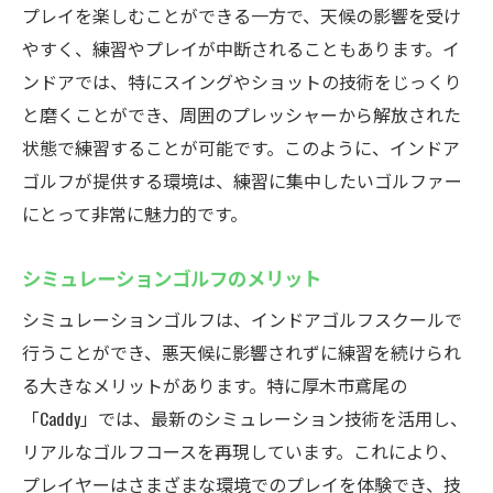
プレイを楽しむことができる一方で、天候の影響を受け
リアルなコース体験が可能厚木市鳶尾のCaddy最
やすく、練習やプレイが中断されることもあります。イ
新シミュレーターでスキルアップ
ンドアでは、特にスイングやショットの技術をじっくり
実際のコースに匹敵する体験
と磨くことができ、周囲のプレッシャーから解放された
スキルアップを支えるシミュレーター
状態で練習することが可能です。このように、インドア
リアルなフィードバックの重要性
ゴルフが提供する環境は、練習に集中したいゴルファー
ゴルフの新しい楽しみ方
にとって非常に魅力的です。
厚木市鳶尾でのゴルファーの成長
シミュレーションゴルフのメリット
次世代ゴルファーへの道
シミュレーションゴルフは、インドアゴルフスクールで
行うことができ、悪天候に影響されずに練習を続けられ
る大きなメリットがあります。特に厚木市鳶尾の
「Caddy」では、最新のシミュレーション技術を活用し、
リアルなゴルフコースを再現しています。これにより、
プレイヤーはさまざまな環境でのプレイを体験でき、技