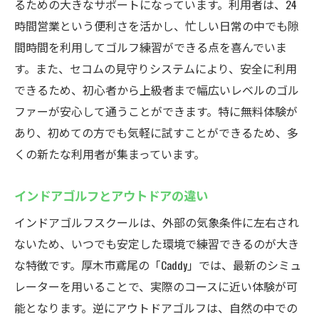
無料体験で始めるゴルフ
るための大きなサポートになっています。利用者は、24
初めての方におすすめの理由
時間営業という便利さを活かし、忙しい日常の中でも隙
間時間を利用してゴルフ練習ができる点を喜んでいま
ゴルフの魅力を実感する
す。また、セコムの見守りシステムにより、安全に利用
体験を通じてわかるCaddyの良さ
できるため、初心者から上級者まで幅広いレベルのゴル
気軽に始められるゴルフライフ
ファーが安心して通うことができます。特に無料体験が
厚木市鳶尾での新しい趣味
あり、初めての方でも気軽に試すことができるため、多
忙しい現代人にぴったり厚木市鳶尾Caddyの24時
くの新たな利用者が集まっています。
間営業インドアゴルフスクール
時間に縛られないゴルフ練習
インドアゴルフとアウトドアの違い
夜間の利用者が増加中
インドアゴルフスクールは、外部の気象条件に左右され
Caddyの利用者層とその理由
ないため、いつでも安定した環境で練習できるのが大き
日常にゴルフを取り入れる
な特徴です。厚木市鳶尾の「Caddy」では、最新のシミュ
レーターを用いることで、実際のコースに近い体験が可
スケジュールに合わせた柔軟な利用
能となります。逆にアウトドアゴルフは、自然の中での
厚木市鳶尾で叶う充実した日常