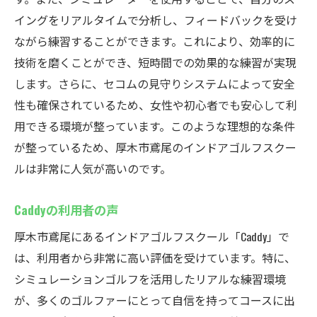
安心して練習に集中できる理由
イングをリアルタイムで分析し、フィードバックを受け
厚木市鳶尾での安全なゴルフライフ
ながら練習することができます。これにより、効率的に
家族でも安心して通える理由
技術を磨くことができ、短時間での効果的な練習が実現
初心者から上級者まで対応厚木市鳶尾Caddyのイ
します。さらに、セコムの見守りシステムによって安全
ンドアゴルフスクール
性も確保されているため、女性や初心者でも安心して利
用できる環境が整っています。このような理想的な条件
初心者に優しいスタートガイド
が整っているため、厚木市鳶尾のインドアゴルフスクー
上級者向けの特別プログラム
ルは非常に人気が高いのです。
個別指導のメリット
スキルアップを助けるコース
Caddyの利用者の声
多様なニーズに応えるカリキュラム
厚木市鳶尾にあるインドアゴルフスクール「Caddy」で
厚木市鳶尾のゴルフコミュニティ
は、利用者から非常に高い評価を受けています。特に、
無料体験実施中厚木市鳶尾にあるCaddyでゴルフ
シミュレーションゴルフを活用したリアルな練習環境
の魅力を再発見
が、多くのゴルファーにとって自信を持ってコースに出