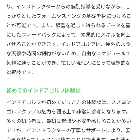
り、インストラクターからの個別指導を受けながら、し
の違い
っかりとしたフォームやスイングの基礎を身につけるこ
天候に左右されないゴルフライフスズヨンゴル
とが可能です。また、練習を通じて得られるデータを基
フクラブのインドアゴルフを体験
にしたフィードバックによって、効果的にスキルを向上
いつでも快適にプレーできる理由
させることができます。インドアゴルフは、屋外のよう
インドアゴルフのメリットとは？
な天候や時間の制約がないため、自由なスケジュールで
雨の日でも楽しめるゴルフライフ
気軽に通うことができ、忙しい現代人にとって理想的な
温度管理がされたプレイ環境
選択肢です。
四季を通じた練習の重要性
初めてのインドアゴルフ体験談
天候不良時の便利な代替手段
インドアゴルフが初めてだった方の体験談は、スズヨン
初心者から上級者まで楽しめるインドアゴルフ
ゴルフクラブの魅力を語る上で非常に参考になります。
スクールスズヨンゴルフクラブの魅力
多くの初心者は、最初は緊張や不安を感じることが多い
初心者が安心して通える理由
ですが、インストラクターの丁寧なサポートにより、安
上級者にも満足できる施設内容
心感を持ってレッスンに臨むことができます。一歩踏み