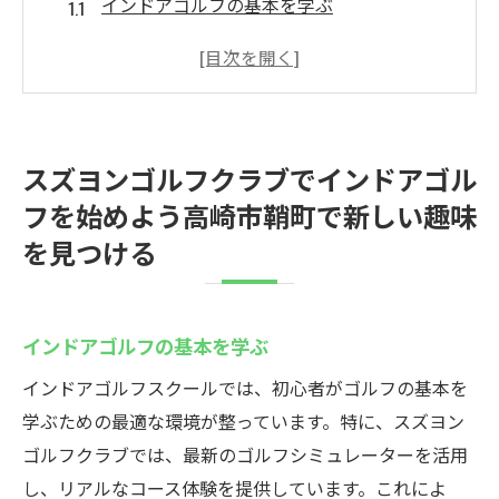
インドアゴルフの基本を学ぶ
初めてのインドアゴルフ体験談
スズヨンゴルフクラブの環境と設備
地元で人気のインドアゴルフ施設
新しい趣味に挑戦するメリット
スズヨンゴルフクラブでインドアゴル
地域のゴルフコミュニティとのつながり
フを始めよう高崎市鞘町で新しい趣味
インドアゴルフスクールの魅力スズヨンゴルフ
を見つける
クラブでスキルアップしよう
初心者に優しいレッスン内容
上級者向けのトレーニングプログラム
インドアゴルフの基本を学ぶ
プロのインストラクターによる指導
インドアゴルフスクールでは、初心者がゴルフの基本を
インドアゴルフスクールの料金プラン
学ぶための最適な環境が整っています。特に、スズヨン
ゴルフクラブでは、最新のゴルフシミュレーターを活用
効率的なスキルアップの方法
し、リアルなコース体験を提供しています。これによ
グループレッスンとプライベートレッスン