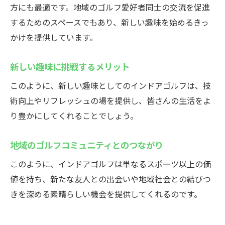
競技会やイベント情報
方にも最適です。地域のゴルフ愛好者同士の交流を促進
するためのスペースでもあり、新しい趣味を始めるきっ
地域コミュニティとの連携
かけを提供しています。
地域でのゴルフの普及活動
休日の新しい過ごし方スズヨンゴルフクラブで
新しい趣味に挑戦するメリット
インドアゴルフを楽しもう
このように、新しい趣味としてのインドアゴルフは、技
家族との楽しい休日プラン
術向上やリフレッシュの場を提供し、皆さんの生活をよ
友人と過ごすゴルフデー
り豊かにしてくれることでしょう。
リラックスしながら楽しむゴルフ
週末の充実した過ごし方提案
地域のゴルフコミュニティとのつながり
インドアゴルフでリフレッシュ
このように、インドアゴルフは単なるスポーツ以上の価
休日限定の特別プラン紹介
値を持ち、新たな友人との出会いや地域社会との結びつ
きを深める素晴らしい機会を提供してくれるのです。