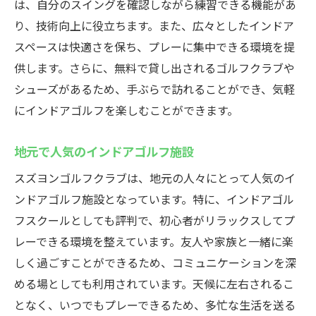
は、自分のスイングを確認しながら練習できる機能があ
仕事帰りに気軽に楽しむインドアゴルフスズヨ
り、技術向上に役立ちます。また、広々としたインドア
ンゴルフクラブの活用法
スペースは快適さを保ち、プレーに集中できる環境を提
仕事後のリフレッシュに最適
供します。さらに、無料で貸し出されるゴルフクラブや
夜間営業の利便性を活かす
シューズがあるため、手ぶらで訪れることができ、気軽
にインドアゴルフを楽しむことができます。
短時間でも効果的な練習メニュー
ストレス解消に繋がる理由
地元で人気のインドアゴルフ施設
仕事仲間と一緒に楽しむ方法
スズヨンゴルフクラブは、地元の人々にとって人気のイ
効率的な時間管理でゴルフを楽しむ
ンドアゴルフ施設となっています。特に、インドアゴル
地域のゴルフ愛好者必見高崎市鞘町のスズヨン
フスクールとしても評判で、初心者がリラックスしてプ
ゴルフクラブで技術向上を目指す
レーできる環境を整えています。友人や家族と一緒に楽
地域密着型のゴルフクラブとしての魅力
しく過ごすことができるため、コミュニケーションを深
ゴルフ愛好者同士の交流の場
める場としても利用されています。天候に左右されるこ
地元でスキルアップを目指す理由
となく、いつでもプレーできるため、多忙な生活を送る