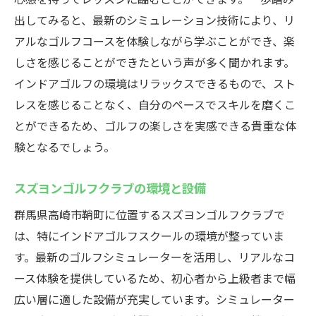
多様なレベルに対応するレッスン構成
出してみると、最新のシミュレーション技術により、リ
家族で楽しめるゴルフスクール
アルなゴルフコースを体験しながら学ぶことができ、楽
個々の目標に合わせたカスタマイズレッス
しさを感じることができたという声が多く聞かれます。
ン
インドアゴルフの環境はリラックスできるもので、スト
初心者からプロを目指す人まで幅広くサポ
レスを感じることなく、自分のペースでスキルを磨くこ
ート
とができるため、ゴルフの楽しさを実感できる貴重な体
最新ゴルフシミュレーターを駆使したインドア
験となるでしょう。
ゴルフスズヨンゴルフクラブの施設紹介
スズヨンゴルフクラブの環境と設備
最新技術を取り入れたシミュレーターとは
群馬県高崎市鞘町に位置するスズヨンゴルフクラブで
リアルなコース体験を可能にするシステム
は、特にインドアゴルフスクールの環境が整っていま
シミュレーターを使った効果的な練習方法
す。最新のゴルフシミュレーターを活用し、リアルなコ
データ分析によるパフォーマンスの向上
ース体験を提供しているため、初心者から上級者まで幅
初心者にもわかりやすい操作方法
広い層に適した設備が充実しています。シミュレーター
シミュレーターを使ったレッスンの流れ