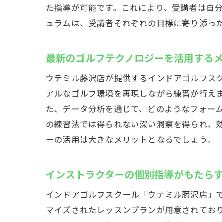
た指導が可能です。これにより、受講者は自
通
ュラムは、受講者それぞれの目標に寄り添っ
仕
雨
最新のゴルフテクノロジーを活用する
駐
ウテミル藤沢店が提供するインドアゴルフス
周
アルなゴルフ環境を再現しながら練習が行え
家
た、データ分析を通じて、どのようなフォー
インド
の練習法では得られない深い洞察を得られ、
ス
ーの活用は大きなメリットとなるでしょう。
改
個
インストラクターの個別指導がもたら
次
インドアゴルフスクール「ウテミル藤沢店」
短
マイズされたレッスンプランが用意されてお