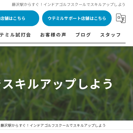
藤沢駅からすぐ！インドアゴルフスクールでスキルアップしよう
ル店舗はこちら
ウテミルサポート店舗はこちら
テミル試打会
お客様の声
ブログ
スタッフ
表
テミル試打会とは・・・
ウテミルインドア会員様の声
コラム
代表あいさつ
料金表
テミル試打会日程
フィッテイング・試打会参加者の声
でスキルアップしよう
ルフ 料金表
ィッテイング・試打会 商品ラインナップ一覧
ル高崎店 料金表
ィッター紹介
 料金表
くある質問
ョンゴルフ Caddy 料金表
打会開催受付
藤沢駅からすぐ！インドアゴルフスクールでスキルアップしよう