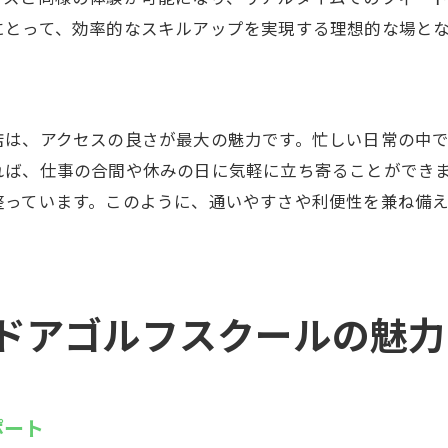
ルフの理論を学ぶ講義
にとって、効率的なスキルアップを実現する理想的な場とな
習コンペでの実力試し
ア環境でのゴルフ練習がもたらす効果
中力を高める静かな練習環境
店は、アクセスの良さが最大の魅力です。忙しい日常の中
ズムを保ちながらの効率的な練習
れば、仕事の合間や休みの日に気軽に立ち寄ることができ
候を気にせず計画的にトレーニング
整っています。このように、通いやすさや利便性を兼ね備
理的負担を軽減するプライベートスペース
ースに合わせた無理のない練習
角的な練習メニューで実力向上
ドアゴルフスクールの魅力
導でゴルフスキルを高めるインドアゴルフスクールウテミ
人一人に合ったオリジナルレッスンプラン
ロのインストラクターが提供する専門指導
ポート
術の微調整を行うポイント