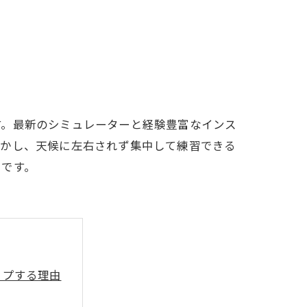
LFCLUB(スズヨンゴルフクラブ)料金表
有店 料金表
す。最新のシミュレーターと経験豊富なインス
活かし、天候に左右されず集中して練習できる
りです。
ップする理由