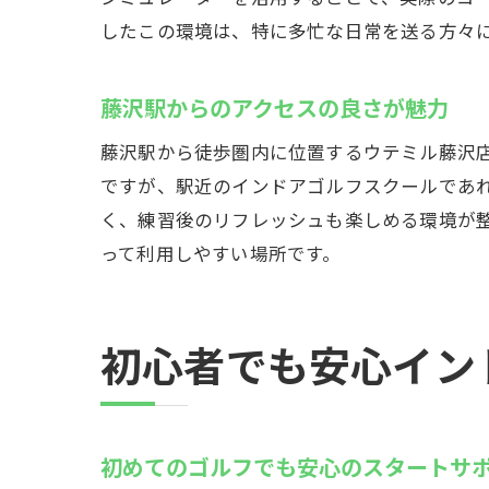
ゴ
したこの環境は、特に多忙な日常を送る方々
練
インド
藤沢駅からのアクセスの良さが魅力
集
藤沢駅から徒歩圏内に位置するウテミル藤沢
リ
ですが、駅近のインドアゴルフスクールであ
天
く、練習後のリフレッシュも楽しめる環境が
心
って利用しやすい場所です。
ペ
多
初心者でも安心イン
個別指
一
プ
初めてのゴルフでも安心のスタートサ
技