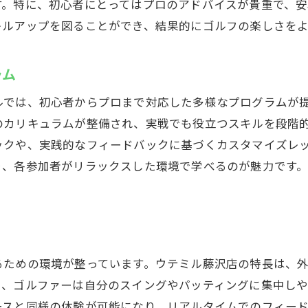
宅での練習に活かせるアドバイス
す。特に、初心者にとってはプロのアドバイスが貴重で、安
キルアップを図ることができ、結果的にゴルフの楽しさを
ミュレーターを活用したインドアゴルフ練習法
ミュレーターで実現するリアルなゴルフ体験
ラム
ータ分析によるパフォーマンス向上
術を磨くためのシミュレーショントレーニング
ルでは、初心者からプロまで対応した多様なプログラムが
ーチャルコースでのラウンド練習の魅力
のカリキュラムが整備され、実戦でも役立つスキルを段階
ックや、実践的なフィードバックに基づくカスタマイズレ
レーナーとの共同プログラム
り、各参加者がリラックスした環境で学べるのが魅力です
ロ仕様の機材を使ったトレーニング
のインドアゴルフスクールで上達する方法
期的なレッスン参加が上達の鍵
ィードバックを活かした自己練習法
るための環境が整っています。ウテミル藤沢店の特長は、
標設定と達成プランの重要性
り、ゴルファーは自分のスイングやパッティングに集中し
間との競い合いがモチベーションに
ースと同様の体験が可能になり、リアルタイムでのフィー