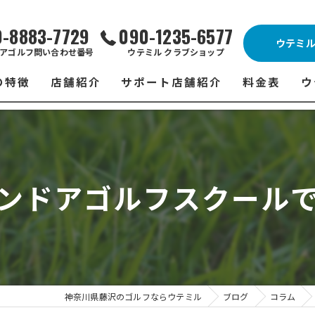
0-8883-7729
090-1235-6577
ウテミ
アゴルフ問い合わせ番号
ウテミル クラブショップ
の特徴
店舗紹介
サポート店舗紹介
料金表
ウ
ビス
ウテミル 藤沢店
シミュレーションゴルフ Caddy
藤沢店 料金
ウ
スン
ウテミル 浦安駅前店
Golfet亀有店
浦安駅前店 
ウ
ンドアゴルフスクール
場
市原インドアゴルフ
スズヨンゴルフクラブ(SUZU4-GOLFCLUB)
市原インドアゴ
フ
ント
ウテミルスクール高崎店
ウテミルスクー
フ
ッティング
サポート店舗
よ
シミュレーシ
ブショップ
試
神奈川県藤沢のゴルフならウテミル
ブログ
コラム