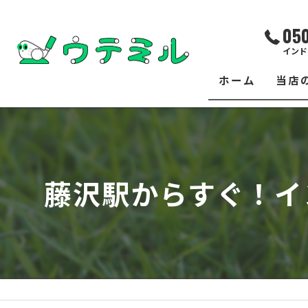
05
インド
ホーム
当店
サー
レッ
藤沢駅からすぐ！イ
練習
イベ
フィ
クラ