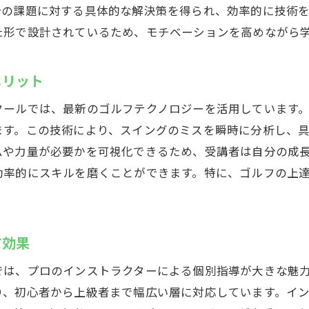
分の課題に対する具体的な解決策を得られ、効率的に技術
いやすいロケーションが魅力
た形で設計されているため、モチベーションを高めながら
事帰りでも立ち寄れるスケジュール設定
の日でも安心のインドア施設
メリット
車場完備でアクセスもラクラク
クールでは、最新のゴルフテクノロジーを活用しています
辺の飲食店でリフレッシュタイム
ます。この技術により、スイングのミスを瞬時に分析し、
族で楽しめるアクティビティも充実
ムや力量が必要かを可視化できるため、受講者は自分の成
アゴルフスクールで効率的にスイング改善
効率的にスキルを磨くことができます。特に、ゴルフの上
イングを分析する最新技術
善点を即時フィードバックするシステム
々に合わせたスイング矯正プログラム
す効果
世代のゴルフシミュレーターを活用
では、プロのインストラクターによる個別指導が大きな魅
期間で成果を出すための秘訣
り、初心者から上級者まで幅広い層に対応しています。イ