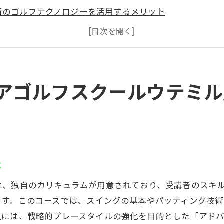
新のゴルフテクノロジーを活用するメリット
ンストラクターの個別指導がもたらす効果
心者からプロまで対応可能なプログラム
ンドア環境が集中力を高める理由
沢駅からのアクセスの良さが魅力
アゴルフスクールウテミル
でも安心インドアゴルフスクールの魅力
めてのゴルフでも安心のスタートサポート
ルフの基礎を固めるためのステップバイステップ指導
ラックスできるインドア環境の利点
は
人に合った練習プランの提供
は、独自のカリキュラムが用意されており、受講者のスキ
のゴルファーと差がつくトレーニング方法
ます。このコースでは、スイングの基本やパッティング技
達を実感できるスピード感
上には、戦略的プレースタイルの強化を目的とした「アド
から徒歩圏内インドアゴルフウテミル藤沢店の利便性