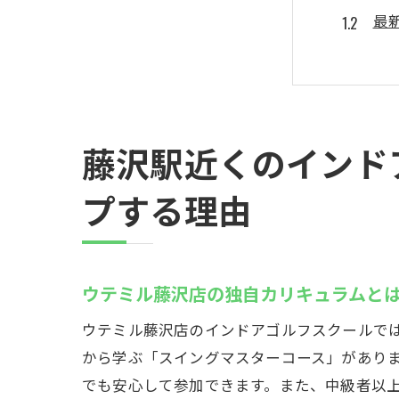
最
イ
初
イ
藤
藤沢駅近くのインド
初心者
プする理由
初
ゴ
リ
ウテミル藤沢店の独自カリキュラムと
個
ウテミル藤沢店のインドアゴルフスクールで
他
から学ぶ「スイングマスターコース」があり
上
でも安心して参加できます。また、中級者以
藤沢駅