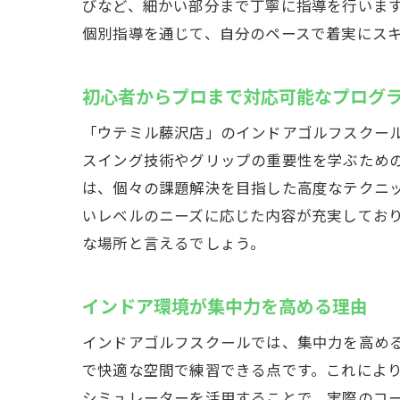
自
びなど、細かい部分まで丁寧に指導を行いま
個別指導を通じて、自分のペースで着実にス
最新シ
シ
初心者からプロまで対応可能なプログ
デ
技
「ウテミル藤沢店」のインドアゴルフスクー
バ
スイング技術やグリップの重要性を学ぶため
は、個々の課題解決を目指した高度なテクニ
ト
いレベルのニーズに応じた内容が充実してお
プ
な場所と言えるでしょう。
藤沢駅
定
インドア環境が集中力を高める理由
フ
インドアゴルフスクールでは、集中力を高め
目
で快適な空間で練習できる点です。これによ
仲
シミュレーターを活用することで、実際のコ