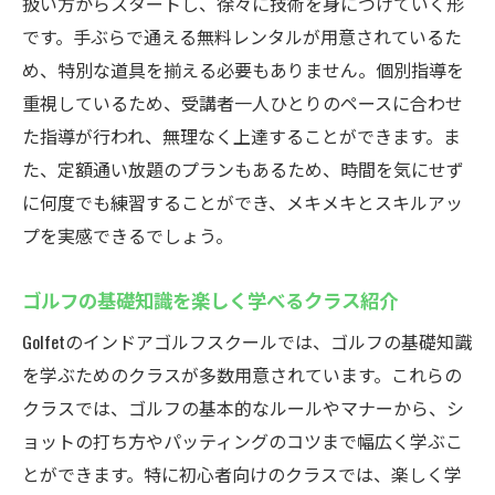
通い放題プランで自由に練習時間を確保
扱い方からスタートし、徐々に技術を身につけていく形
です。手ぶらで通える無料レンタルが用意されているた
月額定額制だから安心して続けられる
め、特別な道具を揃える必要もありません。個別指導を
自分のペースで練習！効果的な上達法
重視しているため、受講者一人ひとりのペースに合わせ
時間に縛られない！好きな時に通える自由
た指導が行われ、無理なく上達することができます。ま
さ
た、定額通い放題のプランもあるため、時間を気にせず
継続することが成功への近道！定額制の魅
に何度でも練習することができ、メキメキとスキルアッ
力
プを実感できるでしょう。
練習習慣を身につける！通い放題のメリッ
ト
ゴルフの基礎知識を楽しく学べるクラス紹介
経験豊かなインストラクターによる安心のサポ
Golfetのインドアゴルフスクールでは、ゴルフの基礎知識
ート
を学ぶためのクラスが多数用意されています。これらの
プロの指導でゴルフの魅力を発見しよう
クラスでは、ゴルフの基本的なルールやマナーから、シ
初心者も安心！ベテランインストラクター
ョットの打ち方やパッティングのコツまで幅広く学ぶこ
のサポート
とができます。特に初心者向けのクラスでは、楽しく学