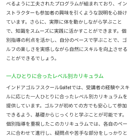
疑問を解決！充実した個別カウンセリング
べるように工夫されたプログラムが組まれており、イン
ストラクターも参加者の興味を引くような説明を心掛け
信頼できる指導でスキルに自信を持とう
ています。さらに、実際に体を動かしながら学ぶこと
豊富な経験を持つインストラクターの魅力
で、知識をスムーズに実践に活かすことができます。個
あなたのゴルフライフをサポートするプロ
別指導の利点を活かし、自分のペースで学ぶことで、ゴ
たち
ルフの楽しさを実感しながら自然にスキルを向上させる
初めての方も安心！Golfetのインドアゴルフスク
ことができるでしょう。
ール
安心して始められる！初回無料体験レッス
一人ひとりに合ったレベル別カリキュラム
ン
インドアゴルフスクールGolfetでは、受講者の経験やスキ
初心者向けの丁寧なカウンセリングを実施
ルに応じた一人ひとりに合ったレベル別カリキュラムを
初めてのゴルフでも安心のサポート体制
提供しています。ゴルフが初めての方でも安心して参加
初めての方が安心できる環境とサービス
できるよう、基礎からじっくりと学ぶことが可能です。
初心者でも楽しめる雰囲気が魅力
個別指導を重視したこのカリキュラムでは、各自のペー
スに合わせて進行し、疑問点や苦手な部分をしっかりと
未経験者歓迎！まずはお試しレッスンから