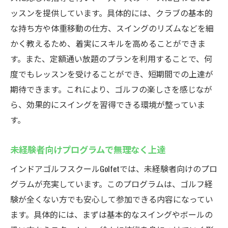
手ぶらで気軽にゴルフ！初心者にも優しい
ッスンを提供しています。具体的には、クラブの基本的
環境
な持ち方や体重移動の仕方、スイングのリズムなどを細
かく教えるため、着実にスキルを高めることができま
個別指導でスキルアップGolfetのゴルフレッスン
す。また、定額通い放題のプランを利用することで、何
の魅力
度でもレッスンを受けることができ、短期間での上達が
マンツーマン指導で自分のペースを大切に
期待できます。これにより、ゴルフの楽しさを感じなが
課題を克服するための個別アドバイス
ら、効果的にスイングを習得できる環境が整っていま
効率的に上達！個別指導のメリットとは
す。
プロインストラクターによるきめ細やかな
指導
未経験者向けプログラムで無理なく上達
自分専用のトレーニングプランでスキルア
インドアゴルフスクールGolfetでは、未経験者向けのプロ
ップ
グラムが充実しています。このプログラムは、ゴルフ経
細やかなアドバイスで着実に技術向上
験が全くない方でも安心して参加できる内容になってい
定額制で通い放題Golfetでゴルフの腕を磨こう
ます。具体的には、まずは基本的なスイングやボールの