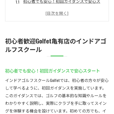
初心者でも安心！初回ガイダンスで安心ス
タート
初めてのスイングはお任せ！基礎から学ぶ
ゴルフ
未経験者向けプログラムで無理なく上達
初心者歓迎Golfet亀有店のインドアゴ
ゴルフの基礎知識を楽しく学べるクラス紹
ルフスクール
介
一人ひとりに合ったレベル別カリキュラム
初心者が抱える不安を解消するサポート体
初心者でも安心！初回ガイダンスで安心スタート
制
インドアゴルフスクールGolfetでは、初心者の方々が安心
亀有駅から歩いて2分Golfetの通いやすさが人気
して学べるように、初回ガイダンスを実施しています。
駅近だから仕事帰りにも通いやすい
このガイダンスでは、ゴルフの基本的な知識やルールを
忙しい方にピッタリ！柔軟なレッスン時間
わかりやすく説明し、実際にクラブを手に取ってスイン
通いやすさが続けやすさに！長続きの秘訣
グを体験する機会を設けています。初めての方でも、イ