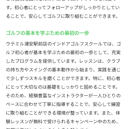
受講生の技術向上の過程
す。初心者にとってフォローアップがしっかりとしてい
ウテミルでの成功事例紹介
ることで、安心してゴルフに取り組むことができます。
テクニックとメンタルの両面で成長
ゴルフの基本を学ぶための最初の一歩
無料体験レッスンが魅力のウテミル浦安駅前店
インドアゴルフスクール
ウテミル浦安駅前店のインドアゴルフスクールでは、ゴ
初めての方への無料体験レッスンの流れ
ルフ初心者が基本を学ぶための最初の一歩として、充実
したプログラムを提供しています。レッスンは、クラブ
体験レッスンのフィードバック
の持ち方やスイングの基本動作から始まり、実践を通じ
ゴルフの楽しさを知る最初の一歩
て少しずつスキルを磨くことができます。特に、初心者
体験者の満足度とその理由
にとって大切なのは基礎をしっかりと固めることです。
無料レッスン後の次のステップ
そのため、経験豊富なインストラクターが一人ひとりの
体験から始まるゴルフの魅力
ペースに合わせて丁寧に指導することで、安心して練習
ゴルフ初心者が安心して通えるウテミル浦安駅
に取り組むことができる環境が整っています。また、体
前店のインドアゴルフスクール
験レッスンが無料で受けられるキャンペーン中のため、