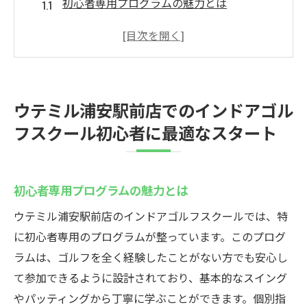
初心者専用プログラムの魅力とは
浦安駅前店ならではのサポート体制
ゴルフの基本を学ぶための最初の一歩
初心者が抱える不安を解消する方法
実際のレッスン内容とその効果
ウテミル浦安駅前店でのインドアゴル
参加者の声から見る成功例
フスクール初心者に最適なスタート
インドアゴルフスクール入会金無料キャンペー
ン中のウテミル浦安駅前店
キャンペーンの詳細と特典
初心者専用プログラムの魅力とは
無料体験レッスンで試す価値
ウテミル浦安駅前店のインドアゴルフスクールでは、特
お得な入会のタイミングを逃さない方法
に初心者専用のプログラムが整っています。このプログ
キャンペーン期間中に得られるメリット
ラムは、ゴルフを全く経験したことがない方でも安心し
て参加できるように設計されており、基本的なスイング
新規受講生が増える理由
やパッティングから丁寧に学ぶことができます。個別指
キャンペーン参加者の実際の声