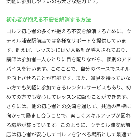
初心者に優しいレッスン内容
気軽に参加しやすいのも大きな魅力です。
安全で楽しい練習環境の確保
初心者が抱える不安を解消する方法
インストラクターが提供する安心感
ゴルフ初心者の多くが抱える不安を解消するために、ウ
初めてでも続けやすい理由
テミル浦安駅前店では多様なサポートを提供していま
コミュニティでの交流とサポート
す。例えば、レッスンには少人数制が導入されており、
受講生の方へのサポート体制
講師は参加者一人ひとりに目を配りながら、個別のアド
ウテミル浦安駅前店でのインドアゴルフスクー
バイスを行います。このことで、自分のペースでスキル
ル個別プログラムで上達
を向上させることが可能です。また、道具を持っていな
個別プログラムの設計と効果
い方でも気軽に参加できるレンタルサービスもあり、初
受講生のニーズに合わせたカスタマイズ
めての方でも安心してレッスンに臨むことができます。
効率的なスキルアップのためのアプローチ
さらには、他の初心者との交流を通じて、共通の目標に
向かって励まし合うことで、楽しくスキルアップが図れ
プログラム参加者の成果と感想
る環境が整っています。このように、ウテミル浦安駅前
個別指導がもたらす成長の実感
店は初心者が安心してゴルフを学べる場所として最適で
目標達成をサポートする体制