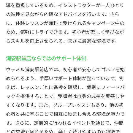
導を重視しているため、インストラクターが一人ひとり
天候に左右されないインドアゴルフの魅力ウテ
の進捗を見ながら的確なアドバイスを行います。さら
ミル浦安駅前店の紹介
に、体験レッスンが無料で受けられるキャンペーン中の
室内環境での練習の利点
ため、気軽にトライできます。初心者が楽しく学びなが
天候に依存しない練習計画の立て方
らスキルを向上させられる、まさに最適な環境です。
インドアゴルフが提供する新しい体験
浦安駅前店ならではのサポート体制
ウテミルの設備と最新技術
年間を通じて楽しめるゴルフライフ
ウテミル浦安駅前店では、初心者が安心してゴルフを始
雨の日にも最高の練習を続ける方法
められるよう、手厚いサポート体制が整っています。例
えば、レッスンごとに進捗を確認し、個別にフィードバ
インドアゴルフスクールでスキルアップ浦安駅
ックを提供することで、受講者は自身の成長を実感しや
近くのウテミルの魅力
すくなります。また、グループレッスンもあり、他の初
スキルアップを実現する具体的な方法
心者と共に学ぶことで相互に励まし合える環境が魅力で
少人数制レッスンの効果
す。さらに、定期的に行われるイベントを通じて、仲間
インストラクターの質と指導力
との交流も図れるため、楽しく続けやすいのも特徴で