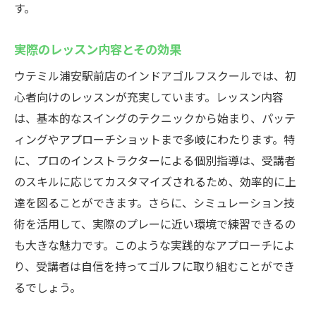
す。
浦安駅から徒歩数分ウテミルのインドアゴルフ
スクールで楽しく練習
実際のレッスン内容とその効果
アクセスの良さがもたらす利便性
ウテミル浦安駅前店のインドアゴルフスクールでは、初
駅近だからこその通いやすさ
心者向けのレッスンが充実しています。レッスン内容
練習後のリフレッシュ方法の提案
は、基本的なスイングのテクニックから始まり、パッテ
ウテミルでの充実した時間の過ごし方
ィングやアプローチショットまで多岐にわたります。特
駅周辺のおすすめスポット紹介
に、プロのインストラクターによる個別指導は、受講者
のスキルに応じてカスタマイズされるため、効率的に上
通いやすさが技術向上に与える影響
達を図ることができます。さらに、シミュレーション技
術を活用して、実際のプレーに近い環境で練習できるの
も大きな魅力です。このような実践的なアプローチによ
り、受講者は自信を持ってゴルフに取り組むことができ
るでしょう。