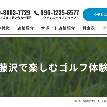
0-8883-7729
090-1235-6577
ウテミ
アゴルフ問い合わせ番号
ウテミル クラブショップ
の特徴
店舗紹介
サポート店舗紹介
料金表
ウ
ビス
ウテミル 藤沢店
シミュレーションゴルフ Caddy
藤沢店 料金
ウ
スン
ウテミル 浦安駅前店
Golfet亀有店
浦安駅前店 
ウ
藤沢で楽しむゴルフ体
場
市原インドアゴルフ
スズヨンゴルフクラブ(SUZU4-GOLFCLUB)
市原インドアゴ
フ
ント
ウテミルスクール高崎店
ウテミルスクー
フ
ッティング
サポート店舗
よ
シミュレーシ
ブショップ
試
神奈川県藤沢のゴルフな