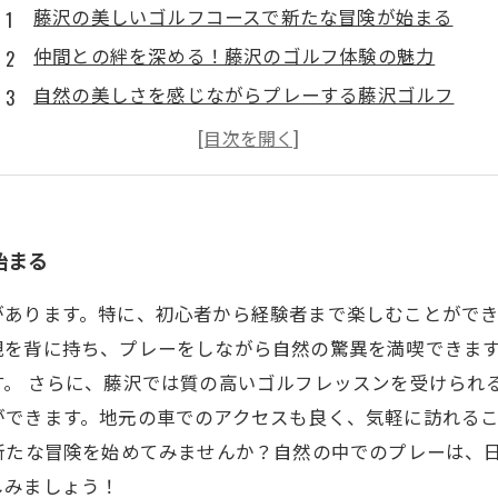
藤沢の美しいゴルフコースで新たな冒険が始まる
仲間との絆を深める！藤沢のゴルフ体験の魅力
自然の美しさを感じながらプレーする藤沢ゴルフ
初心者からプロまで楽しめる藤沢のゴルフ場
藤沢でゴルフを通じて地元の人々と触れ合おう
上達への第一歩！藤沢の充実したレッスンプログラム
特別なゴルフ体験、藤沢での思い出を作ろう！
始まる
があります。特に、初心者から経験者まで楽しむことがで
観を背に持ち、プレーをしながら自然の驚異を満喫できま
す。 さらに、藤沢では質の高いゴルフレッスンを受けられ
ができます。地元の車でのアクセスも良く、気軽に訪れる
新たな冒険を始めてみませんか？自然の中でのプレーは、
しみましょう！