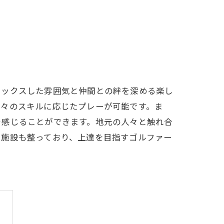
LFCLUB(スズヨンゴルフクラブ)料金表
有店 料金表
ラックスした雰囲気と仲間との絆を深める楽し
個々のスキルに応じたプレーが可能です。ま
を感じることができます。地元の人々と触れ合
や施設も整っており、上達を目指すゴルファー