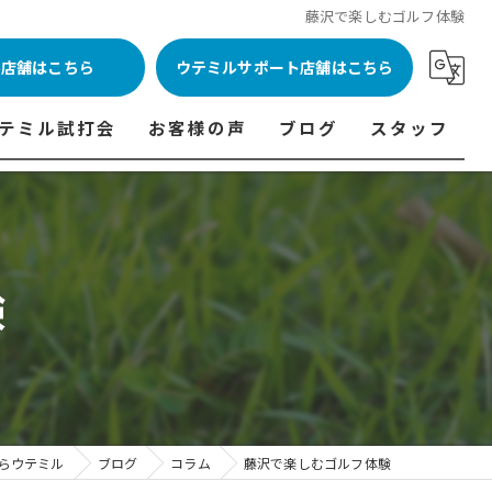
藤沢で楽しむゴルフ体験
ル店舗はこちら
ウテミルサポート店舗はこちら
テミル試打会
お客様の声
ブログ
スタッフ
表
テミル試打会とは・・・
ウテミルインドア会員様の声
コラム
代表あいさつ
料金表
テミル試打会日程
フィッテイング・試打会参加者の声
験
ルフ 料金表
ィッテイング・試打会 商品ラインナップ一覧
ル高崎店 料金表
ィッター紹介
 料金表
くある質問
ョンゴルフ Caddy 料金表
打会開催受付
らウテミル
ブログ
コラム
藤沢で楽しむゴルフ体験