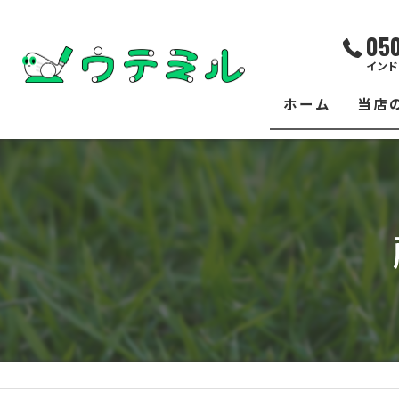
05
インド
ホーム
当店
サー
レッ
練習
イベ
フィ
クラ