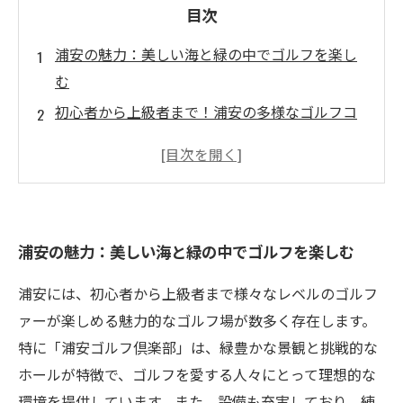
目次
浦安の魅力：美しい海と緑の中でゴルフを楽し
む
初心者から上級者まで！浦安の多様なゴルフコ
ース
自然の地形を生かした設計：浦安のゴルフ場の
魅力
日帰りで贅沢なゴルフ体験を！浦安へのアクセ
浦安の魅力：美しい海と緑の中でゴルフを楽しむ
スは？
ビジネスマンや家族連れに人気の理由とは
浦安には、初心者から上級者まで様々なレベルのゴルフ
浦安でのゴルフを楽しむためのポイントを徹底
ァーが楽しめる魅力的なゴルフ場が数多く存在します。
解説
特に「浦安ゴルフ倶楽部」は、緑豊かな景観と挑戦的な
ホールが特徴で、ゴルフを愛する人々にとって理想的な
環境を提供しています。また、設備も充実しており、練