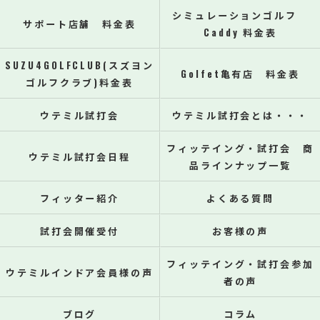
シミュレーションゴルフ
サポート店舗 料金表
Caddy 料金表
SUZU4GOLFCLUB(スズヨン
Golfet亀有店 料金表
ゴルフクラブ)料金表
ウテミル試打会
ウテミル試打会とは・・・
フィッテイング・試打会 商
ウテミル試打会日程
品ラインナップ一覧
フィッター紹介
よくある質問
試打会開催受付
お客様の声
フィッテイング・試打会参加
ウテミルインドア会員様の声
者の声
ブログ
コラム