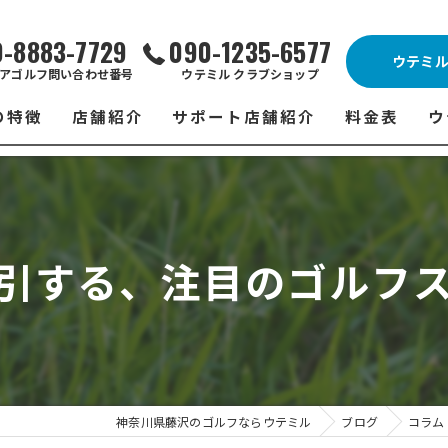
0-8883-7729
090-1235-6577
ウテミ
アゴルフ問い合わせ番号
ウテミル クラブショップ
の特徴
店舗紹介
サポート店舗紹介
料金表
ウ
ビス
ウテミル 藤沢店
シミュレーションゴルフ Caddy
藤沢店 料金
ウ
スン
ウテミル 浦安駅前店
Golfet亀有店
浦安駅前店 
ウ
引する、注目のゴルフ
場
市原インドアゴルフ
スズヨンゴルフクラブ(SUZU4-GOLFCLUB)
市原インドアゴ
フ
ント
ウテミルスクール高崎店
ウテミルスクー
フ
ッティング
サポート店舗
よ
シミュレーシ
ブショップ
試
神奈川県藤沢のゴルフならウテミル
ブログ
コラム