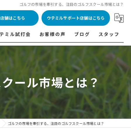
ゴルフの市場を牽引する、注目のゴルフスクール市場とは？
ル店舗はこちら
ウテミルサポート店舗はこちら
テミル試打会
お客様の声
ブログ
スタッフ
表
テミル試打会とは・・・
ウテミルインドア会員様の声
コラム
代表あいさつ
料金表
テミル試打会日程
フィッテイング・試打会参加者の声
スクール市場とは？
ルフ 料金表
ィッテイング・試打会 商品ラインナップ一覧
ル高崎店 料金表
ィッター紹介
 料金表
くある質問
ョンゴルフ Caddy 料金表
打会開催受付
ゴルフの市場を牽引する、注目のゴルフスクール市場とは？