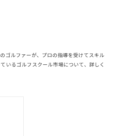
LFCLUB(スズヨンゴルフクラブ)料金表
有店 料金表
くのゴルファーが、プロの指導を受けてスキル
めているゴルフスクール市場について、詳しく