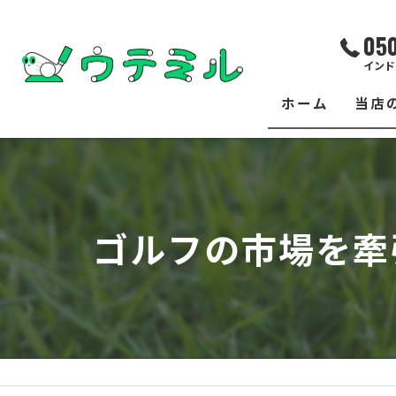
05
インド
ホーム
当店
サー
レッ
ゴルフの市場を牽
練習
イベ
フィ
クラ