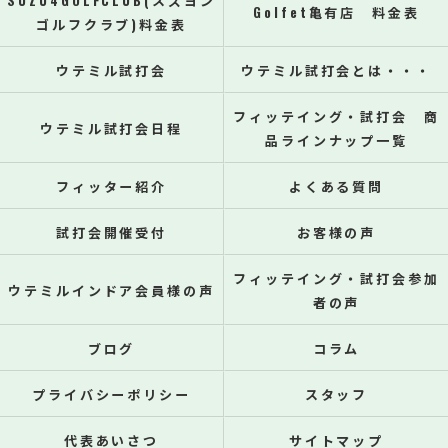
SUZU4GOLFCLUB(スズヨン
Golfet亀有店 料金表
ゴルフクラブ)料金表
ウテミル試打会
ウテミル試打会とは・・・
フィッテイング・試打会 商
ウテミル試打会日程
品ラインナップ一覧
フィッター紹介
よくある質問
試打会開催受付
お客様の声
フィッテイング・試打会参加
ウテミルインドア会員様の声
者の声
ブログ
コラム
プライバシーポリシー
スタッフ
代表あいさつ
サイトマップ