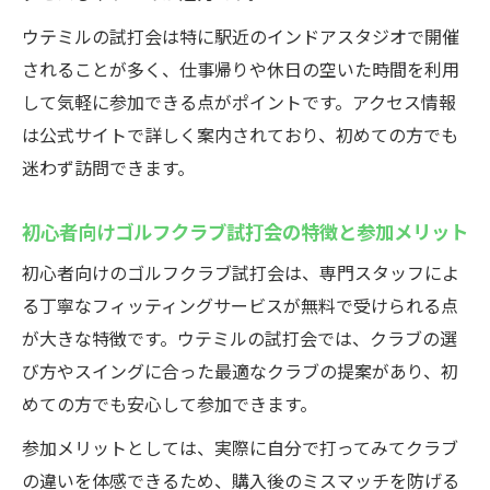
イベント情報比較で自分に合うゴルフクラ
ブ試打会選び
ウテミルの試打会は特に駅近のインドアスタジオで開催
されることが多く、仕事帰りや休日の空いた時間を利用
ゴルフクラブ試打会は事前チェックが成功
して気軽に参加できる点がポイントです。アクセス情報
のカギ
は公式サイトで詳しく案内されており、初めての方でも
参加しやすいゴルフクラブ試打会情報の見
迷わず訪問できます。
極め方
自分に合うクラブを見つける方法とは
初心者向けゴルフクラブ試打会の特徴と参加メリット
ゴルフクラブ試打会で納得のいくクラブ選
初心者向けのゴルフクラブ試打会は、専門スタッフによ
びを実現
る丁寧なフィッティングサービスが無料で受けられる点
フィッティング無料で自分に最適なクラブ
が大きな特徴です。ウテミルの試打会では、クラブの選
を探す秘訣
び方やスイングに合った最適なクラブの提案があり、初
プロの目線でゴルフクラブ試打会を最大限
めての方でも安心して参加できます。
活用する方法
参加メリットとしては、実際に自分で打ってみてクラブ
試打会体験で分かるクラブの違いと選び方
の違いを体感できるため、購入後のミスマッチを防げる