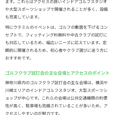
フィッティング無料で不安ゼロのクラブ選
ます。これらはアクセスの良いインドアゴルフスタジオ
びを実現
や大型スポーツショップで開催されることが多く、設備
ゴルフクラブ試打会でプロのアドバイスを
も充実しています。
受ける方法
特にウテミルのイベントは、ゴルフの敷居を下げるコン
試打会参加でクラブ選びの疑問を一気に解
セプトで、フィッティング料無料や中古クラブの試打に
消
も対応しているため、幅広いニーズに応えています。定
初心者が知るべきゴルフクラブ試打会の活
期的に開催されるため、初心者やクラブ選びに迷う方に
用術
おすすめです。
イベント情報から選ぶウテミル試打体験の賢い
ゴルフクラブ試打会の主な会場とアクセスのポイント
進め方
ゴルフクラブ試打会の最新イベント情報を
神奈川県内のゴルフクラブ試打会の主な会場は、横浜や
活用する手順
川崎エリアのインドアゴルフスタジオ、大型スポーツシ
ョップが中心です。これらの会場は公共交通機関の利便
ウテミル試打会の賢い予約方法と参加ポイ
性が高く、駐車場も完備されていることが多いため、ア
ント紹介
クセスしやすいのが魅力です。