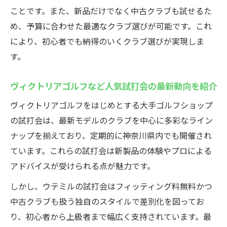
のポイント
ことです。また、新品だけでなく中古クラブも試せるた
ゴルフクラブ試打会とフィッティングの効
め、予算に合わせた最適なクラブ選びが可能です。これ
果的な活かし方
により、初心者でも納得のいくクラブ選びが実現しま
最新フィッティング会を活用してミスのない選
す。
択を
ゴルフクラブ試打会活用で間違いないクラ
ヴィクトリアゴルフなど人気試打会の最新動向を紹介
ブ選びを実現
ヴィクトリアゴルフをはじめとする大手ゴルフショップ
フィッティング無料イベントの信頼できる
の試打会は、最新モデルのクラブを中心に多彩なライン
情報収集術
ナップを揃えており、定期的に神奈川県内でも開催され
ゴルフクラブ試打会参加前に知るべき注意
ています。これらの試打会は新製品の体験やプロによる
点とコツ
アドバイスが受けられる点が魅力です。
ウテミル試打会でミスのないクラブ選びを
しかし、ウテミルの試打会はフィッティング料無料かつ
叶える方法
中古クラブも扱う独自のスタイルで差別化を図ってお
最新のゴルフクラブ試打会で後悔しない選
り、初心者から上級者まで幅広く支持されています。最