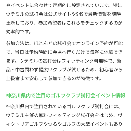
やイベントに合わせて定期的に設定されています。特に
ゴルフクラブ試打会でフィッティング無料
ウテミルの試打会は公式サイトやSNSで最新情報を随時
の魅力を体験
更新しており、参加希望者はこれらをチェックするのが
ウテミル試打会が選ばれる理由とその特徴
効率的です。
を徹底解説
参加方法は、ほとんどの試打会でオンライン予約が可能
新品から中古まで幅広いゴルフクラブ試打
で、当日は予約時間に会場へ行くだけで気軽に体験でき
会の魅力
ます。ウテミルの試打会はフィッティング料無料で、新
フィッティング無料で初心者も安心の試打
品・中古問わず幅広いクラブが試せるため、初心者から
会体験
上級者まで安心して参加できるのが特徴です。
ウテミル試打会で納得クラブ選びをサポー
ト
神奈川県内で注目のゴルフクラブ試打会イベント情報
初心者も安心のゴルフクラブ選びをサポート
神奈川県内で注目されているゴルフクラブ試打会には、
ゴルフクラブ試打会は初心者に最適な体験
ウテミル主催の無料フィッティング試打会をはじめ、ヴ
の場
ィクトリアゴルフやつるやゴルフの大型イベントもあり