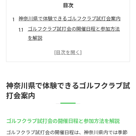
目次
神奈川県で体験できるゴルフクラブ試打会案内
ゴルフクラブ試打会の開催日程と参加方法
を解説
神奈川県内で注目のゴルフクラブ試打会イ
ベント情報
ゴルフクラブ試打会の主な会場とアクセス
のポイント
神奈川県で体験できるゴルフクラブ試
初心者向けゴルフクラブ試打会の特徴と参
打会案内
加メリット
ヴィクトリアゴルフなど人気試打会の最新
動向を紹介
ゴルフクラブ試打会の開催日程と参加方法を解説
フィッティング無料のウテミル試打会に注目が
ゴルフクラブ試打会の開催日程は、神奈川県内では季節
集まる理由