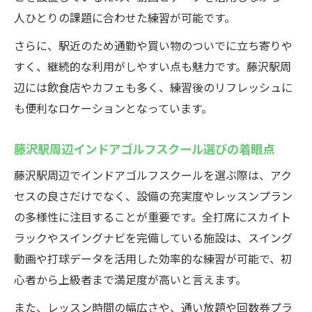
るスクール選び
人ひとりの課題に合わせた練習が可能です。
自分の生活に合わせやすいゴルフ練習の新常識
さらに、駅近のため通勤や買い物のついでに立ち寄りや
インドアゴルフスクールは生活リズムに合
すく、継続的な利用がしやすい点も魅力です。藤沢駅周
わせて通える
辺には飲食店やカフェも多く、練習後のリフレッシュに
回数券や通い放題など多彩なプランが便利
も便利なロケーションとなっています。
なインドアゴルフスクール
藤沢駅近インドアゴルフスクールで無理な
藤沢駅周辺インドアゴルフスクール選びの着眼点
く継続練習が可能
藤沢駅周辺でインドアゴルフスクールを選ぶ際は、アク
自分のペースで選べるインドアゴルフスク
セスの良さだけでなく、設備の充実度やレッスンプラン
ールのレッスン体系
の多様性に注目することが重要です。全打席にスカイト
インドアゴルフスクールは忙しい方にも続
ラックやスイングナビを完備している施設は、スイング
けやすい
動画や打球データを活用した効率的な練習が可能で、初
心者から上級者まで満足度が高いと言えます。
また、レッスン時間の幅広さや、通い放題や回数券プラ