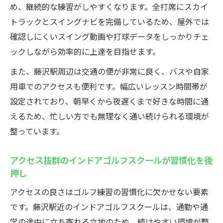
藤沢駅周辺のゴルフ初心者にも安心なレッ
め、継続的な練習がしやすくなります。全打席にスカイ
スンプラン解説
トラックとスイングナビを完備しているため、屋外では
未経験者も安心インドアゴルフスクールの
確認しにくいスイング動画や打球データをしっかりチェ
少人数指導
ックしながら効率的に上達を目指せます。
インドアゴルフスクールの豊富なレッスン
また、藤沢駅周辺は交通の便が非常に良く、バスや自家
で基礎から上達
用車でのアクセスも便利です。幅広いレッスン時間帯が
初心者が通いやすい藤沢インドアゴルフス
設定されており、朝早くから夜遅くまで好きな時間に通
クールの選び方
えるため、忙しい方でも無理なく通い続けられる環境が
仕事帰りも安心の広いレッスン時間が魅力なウ
整っています。
テミル
アクセス抜群のインドアゴルフスクールが習慣化を後
インドアゴルフスクールは平日夜も通える
押し
レッスン時間
アクセスの良さはゴルフ練習の習慣化に欠かせない要素
仕事帰りに藤沢駅からインドアゴルフスク
です。藤沢駅近のインドアゴルフスクールは、通勤や通
ールへ直行可能
学の途中に立ち寄れる立地のため、続けやすい環境が整