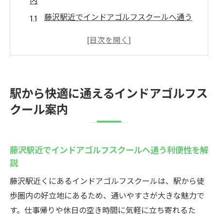
内
藤沢駅近でインドアゴルフスクールへ通う
利便性を解説
アクセス抜群のインドアゴルフスクールが
習慣化を後押し
駅近インドアゴルフスクールで忙しい方も
駅から快適に通えるインドアゴルフス
安心の通いやすさ
クール案内
藤沢駅から歩いて行けるインドアゴルフス
クールの魅力
藤沢駅周辺インドアゴルフスクール選びの
藤沢駅近でインドアゴルフスクールへ通う利便性を解
着眼点
説
初心者歓迎のレッスンプランが豊富な秘密
藤沢駅近くにあるインドアゴルフスクールは、駅から徒
インドアゴルフスクール初心者向けレッス
歩圏内の好立地にあるため、通いやすさが大きな魅力で
ンの特徴を紹介
す。仕事帰りや休日の空き時間に気軽に立ち寄れるた