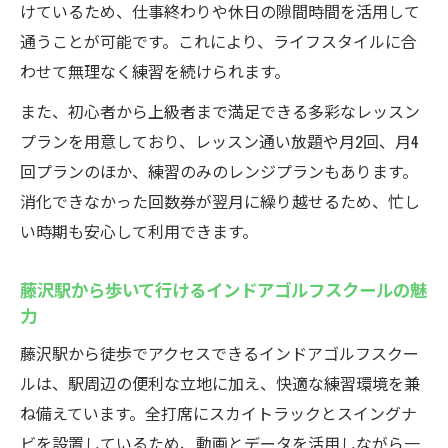
サポート
けているため、仕事終わりや休日の隙間時間を活用して
藤沢駅近インドアゴルフスクールで最新設
通うことが可能です。これにより、ライフスタイルに合
備を体験
わせて無理なく練習を続けられます。
天候を気にせず続けられる充実練習環境ウテミ
また、初心者から上級者まで満足できる多彩なレッスン
ル
プランを用意しており、レッスン通い放題や月2回、月4
インドアゴルフスクールなら雨の日も快適
回プランのほか、練習のみのレンジプランもあります。
に練習可能
消化できなかった回数券が翌月に繰り越せるため、忙し
天候に左右されないインドアゴルフスクー
い時期も安心して利用できます。
ルの魅力
藤沢駅から歩いて行けるインドアゴルフスクールの魅
藤沢駅周辺で全天候型インドアゴルフスク
力
ールを選ぶ理由
藤沢駅から徒歩でアクセスできるインドアゴルフスクー
インドアゴルフスクールは季節を問わず通
ルは、駅周辺の便利な立地に加え、快適な練習環境を兼
える利点がある
ね備えています。全打席にスカイトラックとスイングナ
安定した練習環境でゴルフ上達に集中でき
ビを設置しているため、動画とデータを活用しながら一