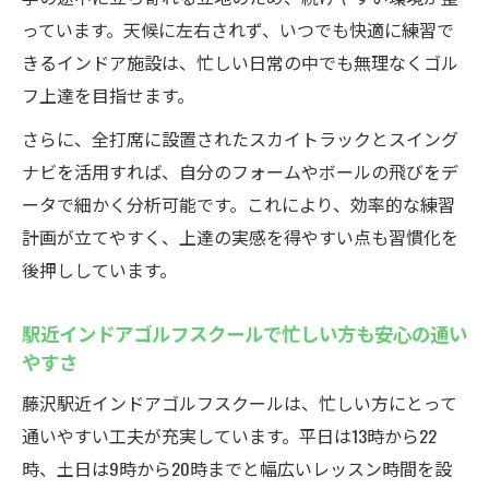
土日も利用しやすいインドアゴルフスクー
っています。天候に左右されず、いつでも快適に練習で
ルの営業時間
きるインドア施設は、忙しい日常の中でも無理なくゴル
インドアゴルフスクールの広い時間帯が通
フ上達を目指せます。
いやすさの鍵
さらに、全打席に設置されたスカイトラックとスイング
藤沢駅近で仕事帰りに通えるインドアゴル
ナビを活用すれば、自分のフォームやボールの飛びをデ
フスクールの強み
ータで細かく分析可能です。これにより、効率的な練習
スイングナビで上達体験を一歩リード
計画が立てやすく、上達の実感を得やすい点も習慣化を
インドアゴルフスクールのスイングナビで
後押ししています。
練習効果を実感
スカイトラックとスイングナビ完備で分析
駅近インドアゴルフスクールで忙しい方も安心の通い
練習が可能
やすさ
インドアゴルフスクールで打球データをす
藤沢駅近インドアゴルフスクールは、忙しい方にとって
ぐに確認
通いやすい工夫が充実しています。平日は13時から22
スイング解析機能が初心者のゴルフ上達を
時、土日は9時から20時までと幅広いレッスン時間を設