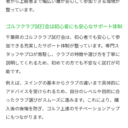
数値データを活用した納得のクラブ選びの
者から上級者まで幅広い層が安心して参加できる環境が
ポイント
整っています。
ゴルフクラブ試打会で相談できるプロのサ
ゴルフクラブ試打会は初心者にも安心なサポート体制
ポート活用
フィッティングが無料の試打会を賢く利用
千葉県のゴルフクラブ試打会は、初心者でも安心して参
する秘訣
加できる充実したサポート体制が整っています。専門ス
タッフやプロが常駐し、クラブの特徴や選び方を丁寧に
自分に合うクラブ診断を千葉の試打会で体験
説明してくれるため、初めての方でも不安なく試打が可
ゴルフクラブ試打会で自分に合う一本を見
能です。
極める
例えば、スイングの基本からクラブの違いまで具体的に
千葉県の無料フィッティングでクラブを徹
アドバイスを受けられるため、自分のレベルや目的に合
底比較
ったクラブ選びがスムーズに進みます。これにより、購
試打会でのクラブ診断がゴルフ上達に役立
入後の後悔を防ぎ、ゴルフ上達のモチベーションアップ
つ理由
にもつながります。
インドア試打会で失敗しないクラブ診断を