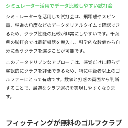
実施
シミュレーター活用でデータ比較しやすい試打会
プロのフィッティングで最適なクラブ選び
シミュレーターを活用した試打会は、飛距離やスピン
を実現
量、弾道の角度などのデータをリアルタイムで確認でき
失敗を防ぐためのウテミルゴルフクラブ試打会
るため、クラブ性能の比較が非常にしやすいです。千葉
活用法
県の試打会では最新機器を導入し、科学的な数値から自
ゴルフクラブ試打会を活かして購入前の失
分に合うクラブを選ぶことが可能です。
敗防止
このデータドリブンなアプローチは、感覚だけに頼らず
無料フィッティングでわかるクラブ選びの
客観的にクラブを評価できるため、特に中級者以上のゴ
落とし穴
ルファーにとって有効です。数値と打感の両面から判断
試打会で複数クラブを比較し最適な一本を
することで、最適なクラブ選択を実現しやすくなりま
判断
す。
スタッフやプロに相談して安心なクラブ選
び
インドア試打会のデータを活用した選択方
フィッティングが無料のゴルフクラブ