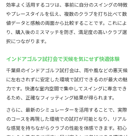
シミュレーターで飛距離やスピンを数値で
効率よく活用するコツは、事前に自分のスイングの特徴
確認
やプレースタイルを伝え、複数のクラブを打ち比べて数
インドア試打会の無料フィッティング体験
値データと感触の両面から比較することです。これによ
の流れ
り、購入後のミスマッチを防ぎ、満足度の高いクラブ選
クラブ診断が簡単にできる快適なインドア
択につながります。
環境
インドアゴルフ試打会で天候を気にせず快適体験
初心者も安心なインドアゴルフクラブ試打
会の特徴
千葉県のインドアゴルフ試打会は、雨や風などの悪天候
ゴルフクラブ選びに最適な無料フィッティング
に左右されずに安定した環境で試打できるのが最大の魅
術
力です。快適な室内空間で集中してスイングに専念でき
ゴルフクラブ試打会で失敗しないフィッテ
るため、正確なフィッティング結果が得られます。
ィング方法
さらに、最新のシミュレーターを活用することで、実際
無料フィッティングで自分に合うクラブを
のコースを再現した環境での試打が可能となり、リアル
見つける
な感覚を持ちながらクラブの性能を体感できます。初心