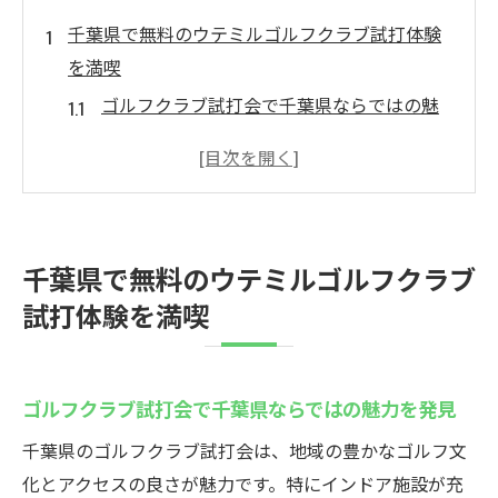
千葉県で無料のウテミルゴルフクラブ試打体験
を満喫
ゴルフクラブ試打会で千葉県ならではの魅
力を発見
無料フィッティングを活用したクラブ選び
のコツ
インドアゴルフ試打会で天候を気にせず快
千葉県で無料のウテミルゴルフクラブ
適体験
試打体験を満喫
ゴルフクラブ試打会は初心者にも安心なサ
ポート体制
シミュレーター活用でデータ比較しやすい
ゴルフクラブ試打会で千葉県ならではの魅力を発見
試打会
千葉県のゴルフクラブ試打会は、地域の豊かなゴルフ文
フィッティングが無料のゴルフクラブ試打会に
化とアクセスの良さが魅力です。特にインドア施設が充
注目