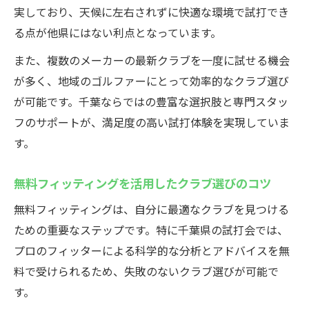
実しており、天候に左右されずに快適な環境で試打でき
ゴルフクラブ試打会で無料フィッティング
る点が他県にはない利点となっています。
を受けるメリット
また、複数のメーカーの最新クラブを一度に試せる機会
自分に合うクラブを数値で比較できる試打
が多く、地域のゴルファーにとって効率的なクラブ選び
会の魅力
が可能です。千葉ならではの豊富な選択肢と専門スタッ
プロやスタッフに相談しながら試せる安心
フのサポートが、満足度の高い試打体験を実現していま
感
す。
ゴルフクラブ試打会の活用で失敗しない選
び方
無料フィッティングを活用したクラブ選びのコツ
フィッティング結果をクラブ購入にどう活
無料フィッティングは、自分に最適なクラブを見つける
かすか
ための重要なステップです。特に千葉県の試打会では、
インドア環境で快適なゴルフクラブ試打を実現
プロのフィッターによる科学的な分析とアドバイスを無
インドアゴルフ試打会なら天候を気にせず
料で受けられるため、失敗のないクラブ選びが可能で
集中可能
す。