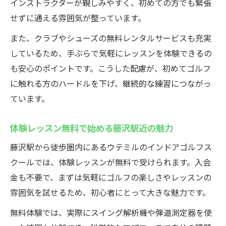
個々に寄り添うインドアゴルフスクールの
インストラクターが親しみやすく、初めての方でも緊張
丁寧指導
せずに通える雰囲気が整っています。
スタッフによるフィードバックが上達を加
また、クラブやシューズの無料レンタルサービスも充実
速
しているため、手ぶらで気軽にレッスンを体験できるの
グループでも安心して参加できる雰囲気づ
も安心のポイントです。こうした配慮が、初めてゴルフ
くり
に触れる方のハードルを下げ、継続的な練習につながっ
初心者でも質問しやすいインドア環境の魅
ています。
力
体験レッスン無料で始める藤沢駅近の魅力
道具レンタルも完備！気軽に始める室内ゴルフ
練習
藤沢駅から徒歩圏内にあるウテミルのインドアゴルフス
クラブやシューズ無料レンタルで手ぶら体
クールでは、体験レッスンが無料で受けられます。入会
験
金も不要で、まずは気軽にゴルフの楽しさやレッスンの
雰囲気を試せるため、初心者にとって大きな魅力です。
インドアゴルフスクールで気軽に始めるコ
ツ
無料体験では、実際にスイング解析機や弾道測定器を使