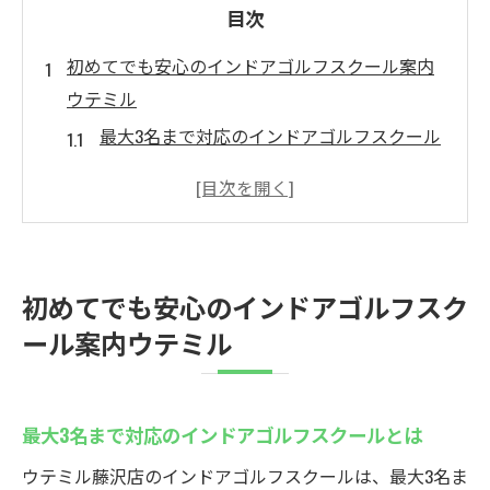
目次
初めてでも安心のインドアゴルフスクール案内
ウテミル
最大3名まで対応のインドアゴルフスクール
とは
初心者安心のアットホームなレッスン環境
を紹介
体験レッスン無料で始める藤沢駅近の魅力
初めてでも安心のインドアゴルフスク
藤沢 ゴルフ初心者向けレッスンの安心ポイ
ール案内ウテミル
ント
スイング解析機を活用した科学的な成長支
援
最大3名まで対応のインドアゴルフスクールとは
科学的指導が導く初心者のコースデビューステ
ウテミル藤沢店のインドアゴルフスクールは、最大3名ま
ップ