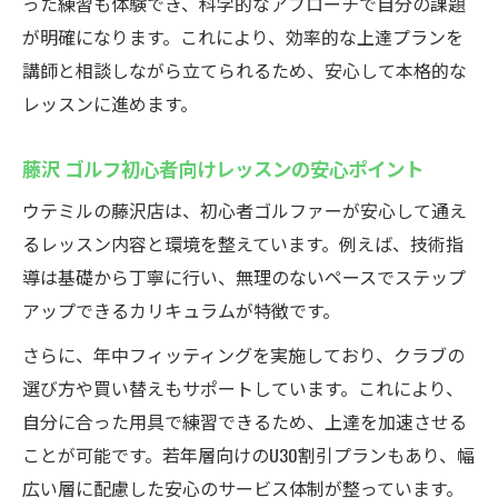
体験レッスンが無料で初心者安心のスター
った練習も体験でき、科学的なアプローチで自分の課題
ト
が明確になります。これにより、効率的な上達プランを
講師と相談しながら立てられるため、安心して本格的な
道具がなくても始められる室内ゴルフの魅
レッスンに進めます。
力
最初に必要な持ち物とレンタル活用法を解
藤沢 ゴルフ初心者向けレッスンの安心ポイント
説
ウテミルの藤沢店は、初心者ゴルファーが安心して通え
仕事帰りにも通いやすい快適なレッスン環境ウ
るレッスン内容と環境を整えています。例えば、技術指
テミル
導は基礎から丁寧に行い、無理のないペースでステップ
藤沢駅近のインドアゴルフスクールで通い
アップできるカリキュラムが特徴です。
やすさ実感
さらに、年中フィッティングを実施しており、クラブの
仕事帰りに続けやすいレッスン時間の柔軟
選び方や買い替えもサポートしています。これにより、
性
自分に合った用具で練習できるため、上達を加速させる
女性や初心者も安心の快適な空間づくり
ことが可能です。若年層向けのU30割引プランもあり、幅
無料体験で生活リズムに合うか確認できる
広い層に配慮した安心のサービス体制が整っています。