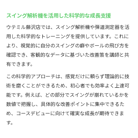
定額制やU30割引など継続支援プランも充実
ゴルフデビュー初心者も自信を持てる理由
スイング解析機を活用した科学的な成長支援
インドアゴルフスクールが自信につながる
ウテミル藤沢店では、スイング解析機や弾道測定器を活
サポート
用した科学的なトレーニングを提供しています。これに
基礎からルールまで丁寧に指導する安心感
より、視覚的に自分のスイングの癖やボールの飛び方を
初めてでも失敗しにくい練習環境の特徴
確認でき、客観的なデータに基づいた改善策を講師と共
コースデビューを見据えた実践型レッスン
有できます。
内容
この科学的アプローチは、感覚だけに頼らず理論的に技
カルテ管理や動画添削による成長の見える
術を磨くことができるため、初心者でも効率よく上達可
化
能です。例えば、どの部分でスイングが崩れているかを
数値で把握し、具体的な改善ポイントに集中できるた
め、コースデビューに向けて確実な成長が期待できま
す。