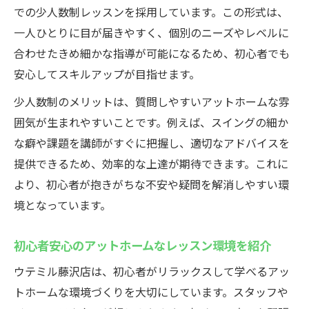
での少人数制レッスンを採用しています。この形式は、
スイング解析機で見えるインドアゴルフス
一人ひとりに目が届きやすく、個別のニーズやレベルに
クールの効果
合わせたきめ細かな指導が可能になるため、初心者でも
弾道測定器を使った初心者安心の上達サポ
安心してスキルアップが目指せます。
ート
少人数制のメリットは、質問しやすいアットホームな雰
段階的なコースデビューを叶えるレッスン
囲気が生まれやすいことです。例えば、スイングの細か
内容
な癖や課題を講師がすぐに把握し、適切なアドバイスを
科学的指導によるコースデビューへの最短
提供できるため、効率的な上達が期待できます。これに
ルート
より、初心者が抱きがちな不安や疑問を解消しやすい環
ゴルフ初心者が数ヶ月で成長できる環境と
境となっています。
は
少人数レッスンで安心して上達を実感
初心者安心のアットホームなレッスン環境を紹介
最大3名の少人数制が初心者安心の鍵になる
ウテミル藤沢店は、初心者がリラックスして学べるアッ
理由
トホームな環境づくりを大切にしています。スタッフや