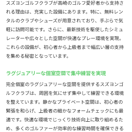
初心者向けの丁寧な指導と安心サポート体
スズヨンゴルフクラブが高崎のゴルフ愛好者から支持さ
制
れる理由は、充実した設備にあります。特に、無料レン
タルのクラブやシューズが用意されており、手ぶらで気
最新設備で実感する楽しさと上達の両立
軽に訪問可能です。さらに、最新技術を駆使したシミュ
インドアゴルフで仲間と楽しむコミュニテ
レーターや広々とした空間が快適なプレー環境を実現。
ィの魅力
これらの設備が、初心者から上級者まで幅広い層の支持
スズヨンならではの特別な体験と感動ポイ
を集める秘密となっています。
ント
継続利用で上達を実感できる理由を徹底解
ラグジュアリーな個室空間で集中練習を実現
説
完全個室のラグジュアリーな空間を提供するスズヨンゴ
ルフクラブは、周囲を気にせず集中して練習できる環境
を整えています。静かなプライベート空間は、初心者の
緊張を和らげ、上級者の細かなフォームチェックにも最
適です。快適な環境でじっくり技術向上に取り組めるた
め、多くのゴルファーが効率的な練習時間を確保できる