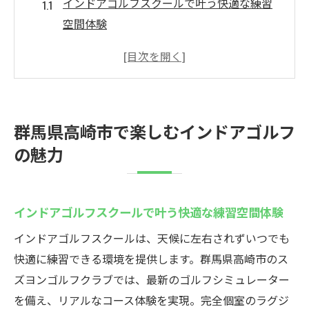
インドアゴルフスクールで叶う快適な練習
空間体験
高崎のインドアゴルフが人気な理由とその
特徴
インドアゴルフスクールで得られるスキル
アップ法
群馬県高崎市で楽しむインドアゴルフ
趣味と健康維持に最適なインドアゴルフ活
の魅力
用術
天候を気にせず楽しめる高崎の屋内施設
インドアゴルフスクール選びで注目したい
インドアゴルフスクールで叶う快適な練習空間体験
ポイント
インドアゴルフスクールは、天候に左右されずいつでも
スズヨンゴルフクラブの最新設備を徹底紹介
快適に練習できる環境を提供します。群馬県高崎市のス
インドアゴルフスクール最新シミュレータ
ズヨンゴルフクラブでは、最新のゴルフシミュレーター
ー体験
を備え、リアルなコース体験を実現。完全個室のラグジ