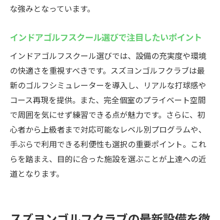
な強みとなっています。
ゴルフゾンで楽しむ戦略的なラウンド分析
インドアゴルフスクールで広がる新たな体
インドアゴルフスクール選びで注目したいポイント
験
インドアゴルフスクール選びでは、設備の充実度や環境
雨の日でも楽しめる高崎市のインドアゴルフ場
の快適さを重視すべきです。スズヨンゴルフクラブは最
インドアゴルフスクールなら天候を気にせ
新のゴルフシミュレーターを導入し、リアルな打球感や
ず練習
コース再現を提供。また、完全個室のプライベート空間
高崎の屋内施設で快適レッスン体験を実現
で周囲を気にせず練習できる点が魅力です。さらに、初
雨の日のリフレッシュに最適なゴルフ空間
心者から上級者まで対応可能なレベル別プログラムや、
インドアゴルフがもたらす継続的なスキル
手ぶらで利用できる利便性も選択の重要ポイント。これ
アップ
らを踏まえ、目的に合った施設を選ぶことが上達への近
仕事帰りにも通いやすい立地と利便性の魅
道となります。
力
ストレスフリーな練習環境が叶う理由とは
スズヨンゴルフクラブの最新設備を徹
手ぶらでOK！スズヨンゴルフクラブの便利さ