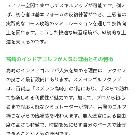
高崎のゴルフ愛好者に支持される設備の秘
ュアリー空間で集中してスキルアップが可能です。例え
密
ば、初心者は基本フォームの反復練習ができ、上級者は
ラグジュアリーな個室空間で集中練習を実
実践的なコース攻略のシミュレーションを通じて技術向
現
上を図れます。こうした快適な練習環境が、継続的な上
手ぶらでも安心！レンタル用品の充実度
達を支えるのです。
インドアゴルフスクールの快適な施設設計
高崎のインドアゴルフが人気な理由とその特徴
最新設備がゴルフレッスンに与える効果と
高崎のインドアゴルフが人気を集める理由は、アクセス
は
の良さと最新設備にあります。スズヨンゴルフクラブ
高崎市のインドアゴルフでスキルアップを実現
は、百貨店「スズラン高崎」の4階にあり、手ぶらで訪れ
インドアゴルフスクールで実現する上達の
ても楽しめる利便性が魅力です。加えて、プロから初心
近道
者まで対応可能なシミュレーターが揃い、実際のゴルフ
プロ指導付きレッスンでテクニック向上を
場さながらの臨場感を味わえます。無人運営による自由
実感
度の高さも特徴で、時間を気にせず自分のペースで練習
シミュレーター活用で自己分析力を高めよ
できることが人気の要因です。