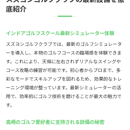
底紹介
インドアゴルフスクールで手ぶら利用が可
能な理由
レンタルクラブ完備の利便性と快適な環境
インドアゴルフスクール最新シミュレーター体験
思い立った時にすぐ始められる手軽さが魅
スズヨンゴルフクラブでは、最新のゴルフシミュレータ
力
ーを導入し、本物のゴルフコースの臨場感を体験できま
ゴルフ初心者も気軽に楽しめるサポート体
す。これにより、天候に左右されずリアルなスイングや
制
コース攻略の練習が可能です。初心者からプロまで、多
荷物不要で仕事帰りにも通いやすい工夫
彩なモードでスキルアップを図れるため、効果的なトレ
インドアゴルフスクールの充実設備で快適
ーニング環境が整っています。最新シミュレーターの活
体験
用で、効率的にゴルフ技術を磨けることが最大の魅力で
インドアゴルフ初心者必見！スズヨンの魅力
す。
インドアゴルフスクールで始めるゴルフ生
高崎のゴルフ愛好者に支持される設備の秘密
活の第一歩