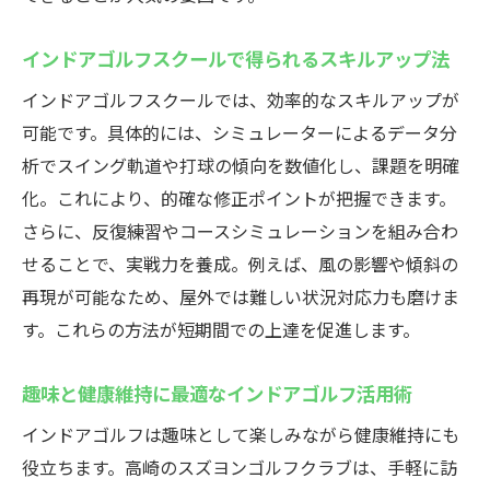
う
インドアゴルフで得られる客観的なスイン
インドアゴルフスクールで得られるスキルアップ法
グ評価
インドアゴルフスクールでは、効率的なスキルアップが
短期間で変化を実感できる練習プランの魅
可能です。具体的には、シミュレーターによるデータ分
力
析でスイング軌道や打球の傾向を数値化し、課題を明確
初心者も安心のサポート体制が上達を後押
化。これにより、的確な修正ポイントが把握できます。
し
さらに、反復練習やコースシミュレーションを組み合わ
初心者も安心！スズヨンゴルフクラブの利用ガ
せることで、実戦力を養成。例えば、風の影響や傾斜の
イド
再現が可能なため、屋外では難しい状況対応力も磨けま
す。これらの方法が短期間での上達を促進します。
インドアゴルフスクール初利用でも安心の
流れ
趣味と健康維持に最適なインドアゴルフ活用術
手ぶらで始めるインドアゴルフ入門ガイド
インドアゴルフは趣味として楽しみながら健康維持にも
インストラクターによる丁寧な指導内容の
役立ちます。高崎のスズヨンゴルフクラブは、手軽に訪
紹介