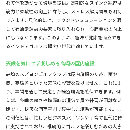
れて体を動かせる環境を提供。定期的なスイング練習は
初心者向けインドアゴルフスクール選びの
筋力と柔軟性の向上に寄与し、ストレス解消効果も期待
コツ
できます。具体的には、ラウンドシミュレーションを通
体験レッスンで不安を解消できるサポート
じて有酸素運動の要素も取り入れられ、心肺機能の向上
力
にもつながります。このように、趣味と健康を両立でき
施設利用時に押さえておきたい基本マナー
るインドアゴルフは幅広い世代に適しています。
最新ゴルフゾンを体験できるスズヨンゴルフク
ラブ
天候を気にせず楽しめる高崎の屋内施設
インドアゴルフスクールで話題のゴルフゾ
高崎のスズヨンゴルフクラブは屋内施設のため、雨や
ン体験
風、寒暖差といった天候の影響を受けません。これによ
高精度シミュレーターが叶える臨場感の魅
り、年間を通じて安定した練習環境を確保できます。例
力
えば、冬季の寒さや梅雨時の湿気で屋外練習が困難な時
実際のコース再現でリアルな練習を実現
期でも、快適な個室空間で集中した練習が可能です。こ
最新設備でプロ級トレーニングを体感しよ
の利便性は、忙しいビジネスパーソンや子育て世代に特
う
に支持されており、継続的にゴルフを楽しむための大き