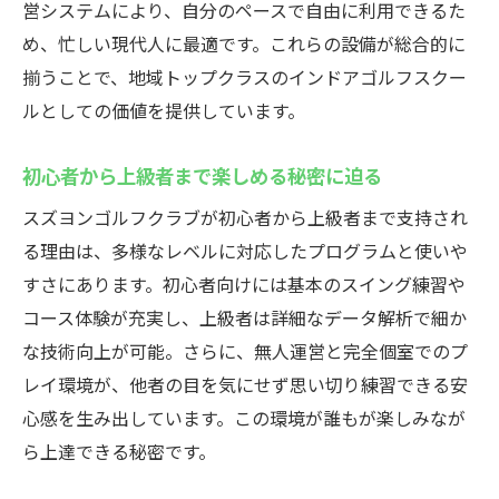
営システムにより、自分のペースで自由に利用できるた
験
め、忙しい現代人に最適です。これらの設備が総合的に
高崎市で初心者も安心のインドアゴルフスクー
揃うことで、地域トップクラスのインドアゴルフスクー
ル
ルとしての価値を提供しています。
初心者歓迎のインドアゴルフスクール選び
方
初心者から上級者まで楽しめる秘密に迫る
高崎で評判のインドアゴルフスクールの特
スズヨンゴルフクラブが初心者から上級者まで支持され
徴
る理由は、多様なレベルに対応したプログラムと使いや
プロ指導のもとで学べる安心サポート体制
すさにあります。初心者向けには基本のスイング練習や
グループレッスンと個別指導の違いを解説
コース体験が充実し、上級者は詳細なデータ解析で細か
な技術向上が可能。さらに、無人運営と完全個室でのプ
インドアゴルフスクールで失敗しないコツ
レイ環境が、他者の目を気にせず思い切り練習できる安
通いやすい立地と充実した設備が魅力
心感を生み出しています。この環境が誰もが楽しみなが
最新シミュレーターで楽しむ高崎市のゴルフ練
ら上達できる秘密です。
習