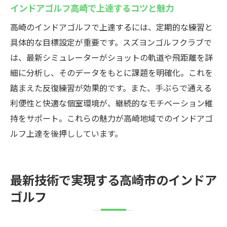
高崎のインドアゴルフスクールで最新機器
インドアゴルフ高崎で上達するコツと魅力
を体感
高崎のインドアゴルフで上達するには、定期的な練習と
GOLFZON導入で広がるゴルフの楽しみ方
具体的な目標設定が重要です。スズヨンゴルフクラブで
シミュレーターで実現する実践的な練習法
は、最新シミュレーターがショットの軌道や飛距離を詳
インドアゴルフスクールの練習環境を徹底
細に分析し、そのデータをもとに課題を明確化。これを
比較
踏まえた反復練習が効果的です。また、手ぶらで通える
高崎で効率よく上達できる練習ポイント
利便性と快適な個室環境が、継続的なモチベーション維
初心者でも安心のシミュレーター活用術
持をサポート。これらの魅力が高崎地域でのインドアゴ
ルフ上達を後押ししています。
高崎市で手軽に楽しむインドアゴルフのポイン
ト
インドアゴルフスクール選びのチェックポ
最新技術で実現する高崎市のインドア
イント
ゴルフ
手軽に通えるインドアゴルフのメリット
高崎で人気のインドアゴルフスクール特集