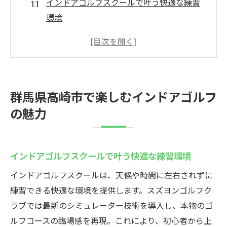
インドアゴルフスクールで叶う快適な練習
環境
手ぶらで通えるインドアゴルフの新常識と
は
臨場感あるスズヨンゴルフクラブの体験価
値
群馬県高崎市で楽しむインドアゴルフ
最新設備が揃う高崎のインドアゴルフスク
の魅力
ール
初心者から上級者まで楽しめる秘密に迫る
インドアゴルフ高崎で上達するコツと魅力
インドアゴルフスクールで叶う快適な練習環境
最新技術で実現する高崎市のインドアゴルフ
インドアゴルフスクールは、天候や時間に左右されずに
シミュレーター導入のインドアゴルフスク
練習できる快適な環境を提供します。スズヨンゴルフク
ール体験
ラブでは最新のシミュレーター技術を導入し、本物のゴ
リアルなゴルフ体感を最新設備で実現
ルフコースの臨場感を再現。これにより、初心者から上