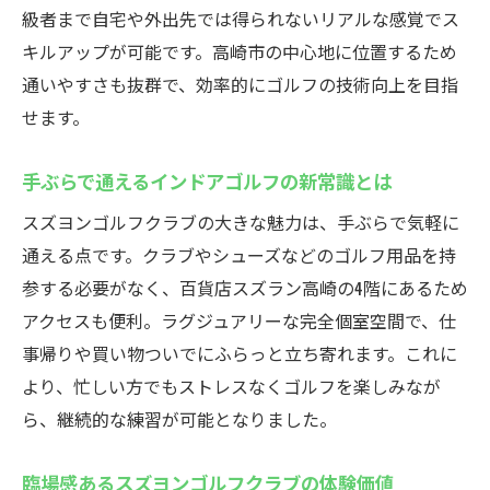
高崎で最先端のインドアゴルフを楽しむ方
級者まで自宅や外出先では得られないリアルな感覚でス
法
キルアップが可能です。高崎市の中心地に位置するため
GOLFZON搭載施設の革新的な練習メリット
通いやすさも抜群で、効率的にゴルフの技術向上を目指
せます。
インドアゴルフスクールで学ぶ技術向上の
秘訣
手ぶらで通えるインドアゴルフの新常識とは
高崎のインドアゴルフで実感する進化
スズヨンゴルフクラブの大きな魅力は、手ぶらで気軽に
高崎市鞘町で手ぶらで楽しめるゴルフ体験
通える点です。クラブやシューズなどのゴルフ用品を持
手ぶらで通えるインドアゴルフスクールの
参する必要がなく、百貨店スズラン高崎の4階にあるため
魅力
アクセスも便利。ラグジュアリーな完全個室空間で、仕
完全個室で集中できるゴルフ練習体験
事帰りや買い物ついでにふらっと立ち寄れます。これに
初心者も安心のインドアゴルフスクール利
より、忙しい方でもストレスなくゴルフを楽しみなが
用法
ら、継続的な練習が可能となりました。
高崎で気軽に始めるインドアゴルフのポイ
ント
臨場感あるスズヨンゴルフクラブの体験価値