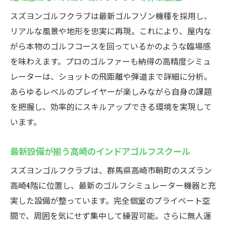
必要な道具が揃うインドアゴルフの手軽さ
スズヨンゴルフクラブは最新ゴルフゾン機種を採用し、
手ぶらゴルフで充実のスクールライフを満
リアルな風景や地形を忠実に再現。これにより、屋内な
喫
がら本物のゴルフコースを回っているかのような臨場感
スズヨンゴルフクラブで極めるインドアゴルフ
を味わえます。プロのゴルファーも納得の高精度シミュ
レーターは、ショットの飛距離や弾道まで詳細に分析。
インドアゴルフスクールでスキルアップを
あらゆるレベルのプレイヤーが楽しみながら自身の課題
目指す
を把握し、効率的にスキルアップできる環境を実現して
プロも通うインドアゴルフの実践的な練習
います。
法
高崎のゴルファーが選ぶスズヨンの理由
最新設備が揃う高崎のインドアゴルフスクール
最新シミュレーターによる上達の近道を紹
スズヨンゴルフクラブは、群馬県高崎市鞘町のスズラン
介
高崎4階に位置し、最新のゴルフシミュレーター機器と充
インドアゴルフスクールの活用術と効果的
実した設備が整っています。完全個室のプライベート空
な学び方
間で、周囲を気にせず集中して練習可能。さらに無人運
スズヨンゴルフクラブで得られる特別な体