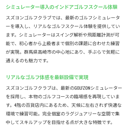
レンタルクラブで始める気軽なゴルフ体験
シミュレーター導入のインドアゴルフスクール体験
お仕事帰りに利用できる利便性を解説
スズヨンゴルフクラブでは、最新のゴルフシミュレータ
初心者が安心して通えるサポート体制
ーを導入し、リアルなゴルフスクール体験を提供してい
スズヨンゴルフクラブの魅力を徹底解説
ます。シミュレーターはスイング解析や飛距離計測が可
インドアゴルフスクール利用者の口コミ紹
能で、初心者から上級者まで個別の課題に合わせた練習
介
が実現。群馬県高崎市の中心地にあり、手ぶらで気軽に
通えるのも魅力です。
スズヨンならではのラグジュアリー空間体
験
リアルなゴルフ体感を最新設備で実現
手ぶらで通える利便性と快適さの秘密
スズヨンゴルフクラブは、最新のGOLFZONシミュレーター
最新設備と上質なサービスの魅力とは
を採用し、本物のゴルフコースの臨場感を再現していま
インドアゴルフスクールで叶う上達の近道
す。4階の百貨店内にあるため、天候に左右されず快適な
高崎市で選ばれる理由と今後の展望
環境で練習可能。完全個室のラグジュアリーな空間で集
中してスキルアップを目指せる点が大きな特徴です。