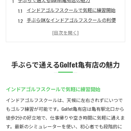
手ぶらで通えるGolfet亀有店の魅力
インドアゴルフスクールで気軽に練習開始
手ぶらOKなインドアゴルフスクールの利便
性
ゴルフェ亀有の無料レンタルサービス徹底
解説
初心者でも安心なインドアゴルフスクール
手ぶらで通えるGolfet亀有店の魅力
体験
駅近で通いやすいインドアゴルフスクール
の魅力
インドアゴルフスクールで気軽に練習開始
インドアゴルフスクールで新たな趣味を始
インドアゴルフスクールは、天候に左右されずにいつで
めよう
もゴルフ練習が可能です。Golfet亀有店は亀有駅北口から
亀有駅近くのインドアゴルフスクール紹介
徒歩2分の好立地で、仕事帰りや空き時間に気軽に通えま
インドアゴルフスクール選びのポイントと
す。最新のシミュレーターを使い、初心者でも段階的に