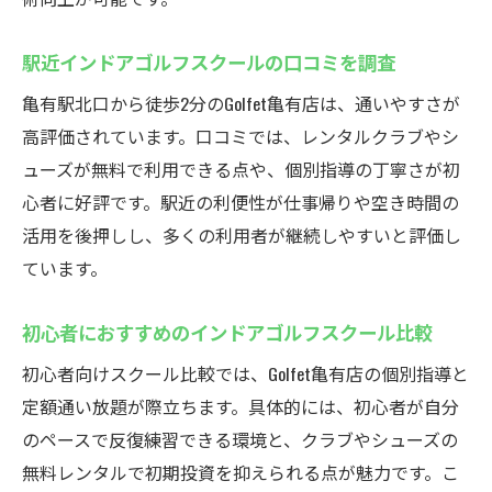
ゴルフェ亀有で感じるインドアゴルフスク
ールの快適さ
駅近インドアゴルフスクールの口コミを調査
忙しい方に最適なインドアゴルフスクール
亀有駅北口から徒歩2分のGolfet亀有店は、通いやすさが
の選び方
高評価されています。口コミでは、レンタルクラブやシ
インドアゴルフスクールの営業時間と利便
ューズが無料で利用できる点や、個別指導の丁寧さが初
性
心者に好評です。駅近の利便性が仕事帰りや空き時間の
仕事帰りに寄れるインドアゴルフスクール
活用を後押しし、多くの利用者が継続しやすいと評価し
インドアゴルフスクールは仕事帰りに最適
ています。
駅近インドアゴルフスクールの夜間利用法
初心者におすすめのインドアゴルフスクール比較
短時間でも上達できるインドアゴルフスク
初心者向けスクール比較では、Golfet亀有店の個別指導と
ール活用術
定額通い放題が際立ちます。具体的には、初心者が自分
会社帰りに手軽に通えるインドアゴルフス
のペースで反復練習できる環境と、クラブやシューズの
クール
無料レンタルで初期投資を抑えられる点が魅力です。こ
インドアゴルフスクールでリフレッシュす