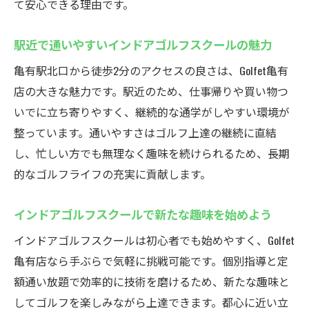
て安心できる理由です。
ゴルフェ亀有のマンツーマンレッスンで基
礎習得
駅近で通いやすいインドアゴルフスクールの魅力
インドアゴルフスクールでスイング改善を
亀有駅北口から徒歩2分のアクセスの良さは、Golfet亀有
実感
店の大きな魅力です。駅近のため、仕事帰りや買い物つ
コーチによる丁寧なインドアゴルフスクー
いでに立ち寄りやすく、継続的な通学がしやすい環境が
ル体験談
整っています。通いやすさはゴルフ上達の継続に直結
個別指導の効果を最大化するインドアゴル
し、忙しい方でも無理なく趣味を続けられるため、長期
フスクール活用法
的なゴルフライフの充実に貢献します。
無料レンタルで手軽に始めるインドアゴルフ
インドアゴルフスクールの無料レンタル活
インドアゴルフスクールで新たな趣味を始めよう
用法
インドアゴルフスクールは初心者でも始めやすく、Golfet
手ぶらで通えるインドアゴルフスクールの
亀有店なら手ぶらで気軽に挑戦可能です。個別指導と定
魅力
額通い放題で効率的に技術を磨けるため、新たな趣味と
初心者でも揃えず始められるインドアゴル
してゴルフを楽しみながら上達できます。都心に近い立