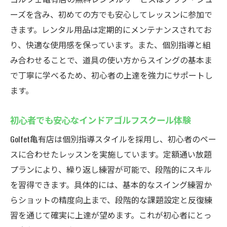
通い放題プランのメリットを徹底紹介
ーズを含み、初めての方でも安心してレッスンに参加で
コスト重視の方に最適なインドアゴルフス
きます。レンタル用品は定期的にメンテナンスされてお
クール
り、快適な使用感を保っています。また、個別指導と組
定額で学べるインドアゴルフスクールの魅
み合わせることで、道具の使い方からスイングの基本ま
力
で丁寧に学べるため、初心者の上達を強力にサポートし
時間を有効活用できる通い放題レッスン体
ます。
験
インドアゴルフスクールの料金体系を分か
初心者でも安心なインドアゴルフスクール体験
りやすく解説
Golfet亀有店は個別指導スタイルを採用し、初心者のペー
初心者必見！Golfet亀有店の個別指導
スに合わせたレッスンを実施しています。定額通い放題
インドアゴルフスクールで受ける個別指導
プランにより、繰り返し練習が可能で、段階的にスキル
の魅力
を習得できます。具体的には、基本的なスイング練習か
らショットの精度向上まで、段階的な課題設定と反復練
初心者でも安心なインドアゴルフスクール
習を通じて確実に上達が望めます。これが初心者にとっ
の指導法