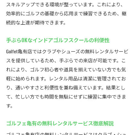
は
スキルアップできる環境が整っています。これにより、
駅近インドアゴルフスクールの口コミを調
効率的にゴルフの基礎から応用まで練習できるため、継
査
続的な上達が期待できます。
初心者におすすめのインドアゴルフスクー
手ぶらOKなインドアゴルフスクールの利便性
ル比較
アクセス抜群なインドアゴルフスクールの
Golfet亀有店ではクラブやシューズの無料レンタルサービ
利点
スを提供しているため、手ぶらでの来店が可能です。こ
れにより、ゴルフ初心者や道具を揃えていない方でも気
インドアゴルフスクールで快適なレッスン
軽に始められます。レンタル用品は清潔に管理されてお
体験
り、通いやすさと利便性を兼ね備えています。結果とし
仕事帰りに通えるインドアゴルフスクール
て、忙しい方でも時間を無駄にせずに練習に集中できま
特集
す。
定額通い放題！Golfet亀有店の特長
インドアゴルフスクールの定額制が便利な
ゴルフェ亀有の無料レンタルサービス徹底解説
理由
ゴルフェ亀有店の無料レンタルサービスはクラブ・シュ