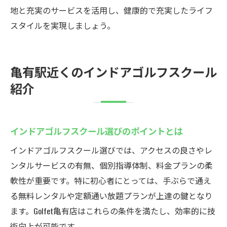
フ体験
地と充実のサービスを活用し、健康的で充実したライフ
無料レンタルで気軽に試せるインドアゴル
スタイルを実現しましょう。
フスクール
道具不要で始めるインドアゴルフスクール
亀有駅近くのインドアゴルフスクール
の利点
紹介
初めての方も安心なインドアゴルフスクー
ル利用法
亀有のゴルフェ：通いやすさと便利さを解説
インドアゴルフスクール選びのポイントとは
インドアゴルフスクールのアクセス抜群な
インドアゴルフスクール選びでは、アクセスの良さやレ
理由
ンタルサービスの有無、個別指導体制、料金プランの柔
通いやすさ重視のインドアゴルフスクール
軟性が重要です。特に初心者にとっては、手ぶらで通え
案内
る無料レンタルや定額通い放題プランが上達の鍵となり
駅近インドアゴルフスクールの利用メリッ
ます。Golfet亀有店はこれらの条件を満たし、効率的に技
ト
術向上が可能です。