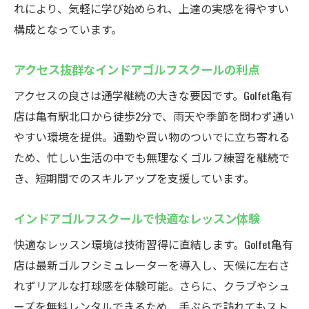
れにより、気軽に学び始められ、上達の実感を得やすい
る方法
構成となっています。
忙しい社会人におすすめのインドアゴルフ
スクール
アクセス抜群なインドアゴルフスクールの利点
多彩な割引特典が魅力のGolfet亀有店
アクセスの良さは通学継続の大きな要因です。Golfet亀有
インドアゴルフスクールの割引特典を活用
店は亀有駅北口から徒歩2分で、雨天や季節を問わず通い
しよう
やすい環境を提供。通勤や買い物のついでに立ち寄れる
多彩なキャンペーンが嬉しいインドアゴル
ため、忙しい生活の中でも無理なくゴルフ練習を継続で
フスクール
き、短期間でのスキルアップを支援しています。
お得に通えるインドアゴルフスクールの特
典紹介
インドアゴルフスクールで快適なレッスン体験
ゴルフェ亀有の割引制度が選ばれる理由
快適なレッスン環境は技術習得に直結します。Golfet亀有
新規入会者向けインドアゴルフスクール特
店は最新ゴルフシミュレーターを導入し、天候に左右さ
典ガイド
れずリアルな打球感を体験可能。さらに、クラブやシュ
インドアゴルフスクールをよりお得に楽し
ーズを無料レンタルできるため、手ぶらで訪れてもスト