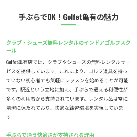
通い放題プランが嬉しいインドアゴルフ
手ぶらでOK！Golfet亀有の魅力
定額通い放題のインドアゴルフスクールの
魅力
好きなだけ練習できる通い放題プランの活
クラブ・シューズ無料レンタルのインドアゴルフスク
用術
ール
上達を実感できる継続的なゴルフ練習環境
Golfet亀有店では、クラブやシューズの無料レンタルサー
無理なく続けられる通い放題と個別指導の
ビスを提供しています。これにより、ゴルフ道具を持っ
組み合わせ
ていない初心者でも気軽にレッスンを始めることが可能
仕事帰りにも通いやすいお得なプランをご
です。駅近という立地に加え、手ぶらで通える利便性が
紹介
多くの利用者から支持されています。レンタル品は常に
清潔に保たれており、快適な練習環境を実現していま
Golfet亀有ならではの特典付き通い放題制度
す。
最新設備でゴルフ練習！亀有のおすすめ
最新シミュレーター完備のインドアゴルフ
手ぶらで通う快適さが支持される理由