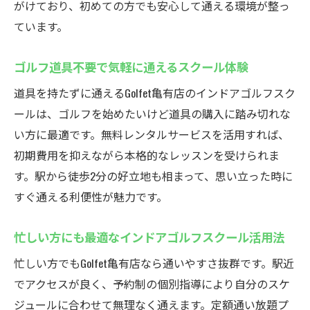
がけており、初めての方でも安心して通える環境が整っ
初心者から上級者まで幅広い層が通える理
ています。
由
定額通い放題や無料レンタルサービスが充
ゴルフ道具不要で気軽に通えるスクール体験
実
道具を持たずに通えるGolfet亀有店のインドアゴルフスク
個別指導と最新設備で効率的に上達できる
ールは、ゴルフを始めたいけど道具の購入に踏み切れな
環境
い方に最適です。無料レンタルサービスを活用すれば、
インドアゴルフスクール選びで迷ったら
初期費用を抑えながら本格的なレッスンを受けられま
Golfet亀有店
す。駅から徒歩2分の好立地も相まって、思い立った時に
すぐ通える利便性が魅力です。
忙しい方にも最適なインドアゴルフスクール活用法
忙しい方でもGolfet亀有店なら通いやすさ抜群です。駅近
でアクセスが良く、予約制の個別指導により自分のスケ
ジュールに合わせて無理なく通えます。定額通い放題プ