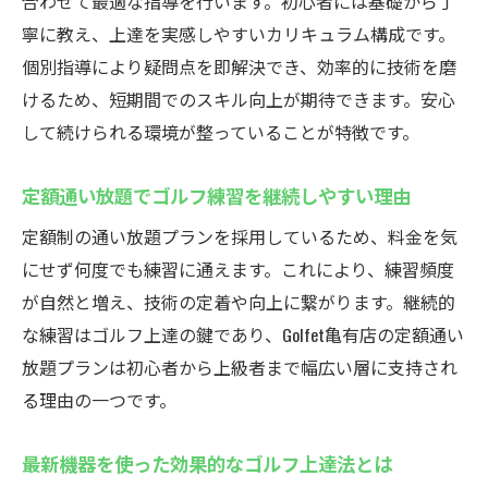
合わせて最適な指導を行います。初心者には基礎から丁
験談
寧に教え、上達を実感しやすいカリキュラム構成です。
レッスン通い放題で着実に上達する仕組み
個別指導により疑問点を即解決でき、効率的に技術を磨
クラブ・シューズ無料で気軽に始めるゴル
けるため、短期間でのスキル向上が期待できます。安心
フ生活
して続けられる環境が整っていることが特徴です。
丁寧な個別指導で安心して練習をスタート
定額通い放題でゴルフ練習を継続しやすい理由
仕事帰りに最適！亀有でゴルフを楽しむ
仕事帰りでも通いやすいインドアゴルフス
定額制の通い放題プランを採用しているため、料金を気
クール
にせず何度でも練習に通えます。これにより、練習頻度
夜でも利用できるGolfet亀有の利便性
が自然と増え、技術の定着や向上に繋がります。継続的
な練習はゴルフ上達の鍵であり、Golfet亀有店の定額通い
手ぶらで立ち寄れる駅近のゴルフスクール
放題プランは初心者から上級者まで幅広い層に支持され
体験
る理由の一つです。
リフレッシュできるインドアゴルフスクー
ルの活用法
最新機器を使った効果的なゴルフ上達法とは
忙しい社会人も続けやすい定額通い放題制