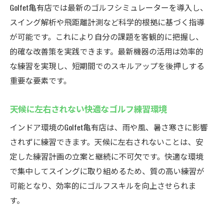
Golfet亀有店では最新のゴルフシミュレーターを導入し、
度
スイング解析や飛距離計測など科学的根拠に基づく指導
仕事終わりに最適な快適ゴルフ練習スポッ
が可能です。これにより自分の課題を客観的に把握し、
ト
的確な改善策を実践できます。最新機器の活用は効率的
個別指導で上達！Golfet亀有店の秘密
な練習を実現し、短期間でのスキルアップを後押しする
個別指導のインドアゴルフスクールで着実
重要な要素です。
に上達
経験豊富なコーチによるマンツーマンレッ
天候に左右されない快適なゴルフ練習環境
スン
インドア環境のGolfet亀有店は、雨や風、暑さ寒さに影響
インドアゴルフスクールGolfet亀有の独自指
されずに練習できます。天候に左右されないことは、安
導法
定した練習計画の立案と継続に不可欠です。快適な環境
スイング解析で科学的にゴルフを学べる環
で集中してスイングに取り組めるため、質の高い練習が
境
可能となり、効率的にゴルフスキルを向上させられま
一人ひとりに合った指導で初心者も安心
す。
定額通い放題と個別指導の相乗効果を解説