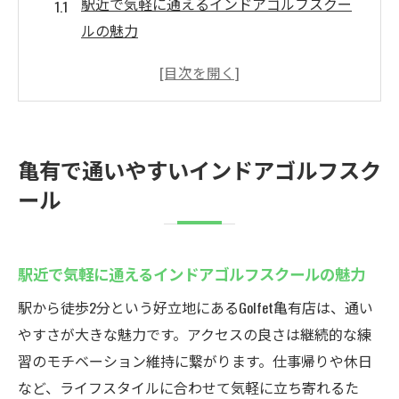
駅近で気軽に通えるインドアゴルフスクー
ルの魅力
手ぶらで通えるインドアゴルフスクール
Golfet亀有
初心者も安心の個別指導が充実した環境
定額通い放題でゴルフ練習を継続しやすい
亀有で通いやすいインドアゴルフスク
理由
ール
最新機器を使った効果的なゴルフ上達法と
は
天候に左右されない快適なゴルフ練習環境
駅近で気軽に通えるインドアゴルフスクールの魅力
手ぶらでOK！Golfet亀有の魅力
駅から徒歩2分という好立地にあるGolfet亀有店は、通い
クラブ・シューズ無料レンタルのインドア
やすさが大きな魅力です。アクセスの良さは継続的な練
ゴルフスクール
習のモチベーション維持に繋がります。仕事帰りや休日
手ぶらで通う快適さが支持される理由
など、ライフスタイルに合わせて気軽に立ち寄れるた