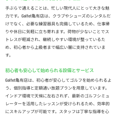
スクール
手ぶらで通えることは、忙しい現代人にとって大きな魅
Golfet亀有店で体感できる先進ゴルフ練習設
力です。Golfet亀有店は、クラブやシューズのレンタルだ
備
けでなく、必要な練習器具も完備しているため、仕事帰
映像解析を活用したインドアゴルフスクー
りや休日に気軽に立ち寄れます。荷物が少ないことでス
ルの魅力
トレスが軽減され、継続しやすい環境が整っているた
快適な室内環境で集中できるゴルフ練習
め、初心者から上級者まで幅広い層に支持されていま
機器を活かしたマンツーマンレッスンの効
す。
果
初心者から上級者まで満足の最新設備が充
初心者も安心して始められる設備とサービス
実
Golfet亀有店は、初心者が安心してゴルフを始められるよ
駅近で便利！Golfet亀有店を徹底紹介
う、個別指導と定額通い放題プランを用意しています。
亀有駅徒歩2分のインドアゴルフスクールの
インドア環境で天候に左右されず、最新のゴルフシミュ
利便性
レーターを活用したレッスンが受けられるため、効率的
駅近で手ぶら通学が叶うGolfet亀有の魅力
にスキルアップが可能です。スタッフは丁寧な指導を心