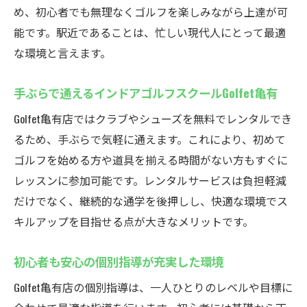
初心者も安心して始められる設備とサービ
め、初心者でも無理なくゴルフを楽しみながら上達が可
ス
能です。駅近であることは、忙しい現代人にとって最適
ゴルフ道具不要で気軽に通えるスクール体
な環境と言えます。
験
手ぶらで通えるインドアゴルフスクールGolfet亀有
忙しい方にも最適なインドアゴルフスクー
ル活用法
Golfet亀有店ではクラブやシューズを無料でレンタルでき
るため、手ぶらで気軽に通えます。これにより、初めて
レンタルサービスと駅近の利便性を徹底解
ゴルフを始める方や道具を揃える時間がない方もすぐに
説
レッスンに参加可能です。レンタルサービスは負担軽減
初心者も安心のゴルフェ亀有店特集
だけでなく、継続的な通学を後押しし、快適な環境でス
マンツーマン指導でインドアゴルフスクー
キルアップを目指せる点が大きなメリットです。
ルデビュー
初心者向けカリキュラムで基礎からしっか
初心者も安心の個別指導が充実した環境
り習得
Golfet亀有店の個別指導は、一人ひとりのレベルや目標に
未経験者歓迎のインドアゴルフスクール体