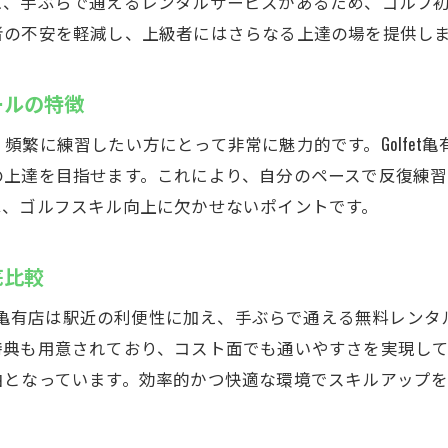
に、手ぶらで通えるレンタルサービスがあるため、ゴルフ
者の不安を軽減し、上級者にはさらなる上達の場を提供し
他店舗との違いを体感できるゴルフェ亀有の強み
個別指導で上達！亀有のインドアゴルフスクール
ールの特徴
マンツーマン指導が受けられるインドアゴルフスクー
ゴルフェ亀有の個別レッスンの効果と口コミ
頻繁に練習したい方にとって非常に魅力的です。Golfet
初心者も安心の丁寧なインドアゴルフスクール指導
の上達を目指せます。これにより、自分のペースで反復練
は、ゴルフスキル向上に欠かせないポイントです。
自分のペースで学べるインドアゴルフスクールの魅力
上達を実感できる個別サポートの活用法
底比較
他のレッスン形式と比較したインドアゴルフスクール
最新設備が魅力のゴルフェ亀有でゴルフを楽しむ
fet亀有店は駅近の利便性に加え、手ぶらで通える無料レン
特典も用意されており、コスト面でも通いやすさを実現し
最新シミュレーター完備のインドアゴルフスクール体
由となっています。効率的かつ快適な環境でスキルアップを
科学的アプローチでスイングを分析する魅力
ゴルフェ亀有の設備が選ばれる理由とは