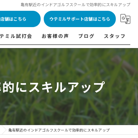
亀有駅近のインドアゴルフスクールで効率的にスキルアップ
ル店舗はこちら
ウテミルサポート店舗はこちら
テミル試打会
お客様の声
ブログ
スタッフ
表
テミル試打会とは・・・
ウテミルインドア会員様の声
コラム
代表あいさつ
料金表
テミル試打会日程
フィッテイング・試打会参加者の声
率的にスキルアップ
ルフ 料金表
ィッテイング・試打会 商品ラインナップ一覧
ル高崎店 料金表
ィッター紹介
 料金表
くある質問
ョンゴルフ Caddy 料金表
打会開催受付
亀有駅近のインドアゴルフスクールで効率的にスキルアップ