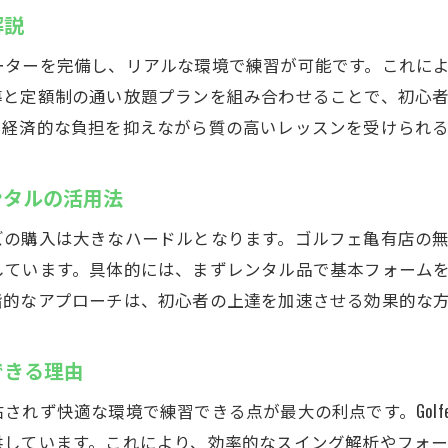
ゴルフェ亀有のレッスンで変わるスイング習慣
解説
科学的データで分かるスイングの課題と対策
ーターを完備し、リアルな環境で練習が可能です。これに
継続することで実感できるスイングの変化
導と定額制の通い放題プランを組み合わせることで、初心
他のゴルフスクールとの違いを体験しよう
、経済的な負担を抑えながら質の高いレッスンを受けられ
ンタルの活用法
ズの購入は大きなハードルとなります。ゴルフェ亀有店の
しています。具体的には、まずレンタル品で基本フォーム
階的なアプローチは、初心者の上達を加速させる効果的な
できる理由
されず快適な環境で練習できる点が最大の利点です。Golf
供しています。これにより、効率的なスイング解析やフォ