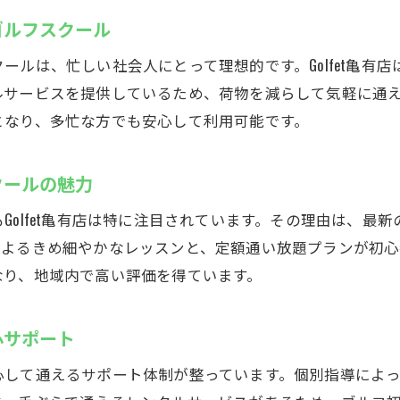
初心者向けゴルフレッスンなら亀有のGolfetがおすすめ
ゴルフスクール
インドアゴルフスクールで基礎から学ぶメリット
ルは、忙しい社会人にとって理想的です。Golfet亀有
初心者にも安心な個別指導のインドアゴルフスクール
ルサービスを提供しているため、荷物を減らして気軽に通
ゴルフェ亀有のレッスン内容と上達の秘訣
となり、多忙な方でも安心して利用可能です。
スイング改善に役立つインドアゴルフスクールの活用
失敗しないゴルフスクールの選び方とポイント
クールの魅力
口コミで評判のインドアゴルフスクール体験談
Golfet亀有店は特に注目されています。その理由は、最
天候に左右されない亀有のインドアゴルフスクール
によるきめ細やかなレッスンと、定額通い放題プランが初心
天候不問で通えるインドアゴルフスクールの安心感
なり、地域内で高い評価を得ています。
年間通して快適な練習環境を求める方に最適
心サポート
インドアゴルフスクールなら雨の日も効率的に練習
最新設備を備えたゴルフェ亀有の魅力とは
心して通えるサポート体制が整っています。個別指導によ
季節を問わず上達できるインドアゴルフスクール