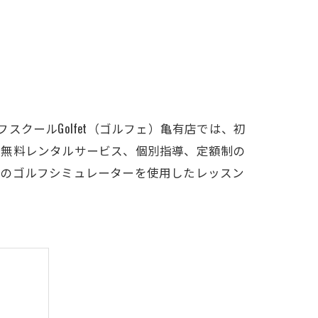
LFCLUB(スズヨンゴルフクラブ)料金表
有店 料金表
クールGolfet（ゴルフェ）亀有店では、初
る無料レンタルサービス、個別指導、定額制の
新のゴルフシミュレーターを使用したレッスン