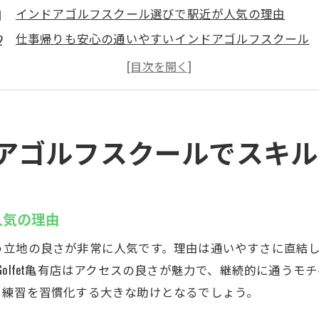
インドアゴルフスクール選びで駅近が人気の理由
仕事帰りも安心の通いやすいインドアゴルフスクール
亀有駅周辺で注目のインドアゴルフスクールの魅力
ゴルフェ亀有なら初心者も上級者も安心サポート
通い放題が嬉しいインドアゴルフスクールの特徴
他地域のゴルフスクールとの違いを徹底比較
アゴルフスクールでスキル
ゴルフェ亀有：手ぶらで通えるインドアゴルフスクール
無料レンタルが魅力のインドアゴルフスクール体験談
手ぶらで通える利便性がゴルフェ亀有の強み
人気の理由
ゴルフェ亀有の設備とサービスを徹底解説
う立地の良さが非常に人気です。理由は通いやすさに直結
初心者にも嬉しいクラブ・シューズレンタルの活用法
olfet亀有店はアクセスの良さが魅力で、継続的に通う
インドアゴルフスクールで快適に練習できる理由
フ練習を習慣化する大きな助けとなるでしょう。
他のゴルフスクールとのサービス比較ポイント