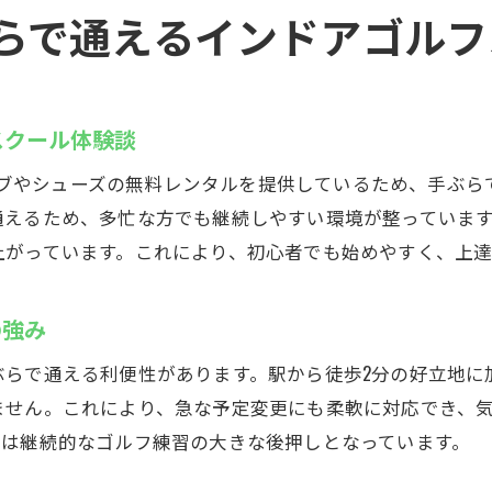
快適な練習環境を提供するインドアゴルフスクール
らで通えるインドアゴルフ
初心者も上級者も満足の最新ゴルフ設備
設備充実のインドアゴルフスクールで上達を実感
手軽に通える！亀有駅近のインドアゴルフスクール
スクール体験談
アクセス抜群のインドアゴルフスクールの選び方
、クラブやシューズの無料レンタルを提供しているため、手ぶ
忙しい方にも通いやすいゴルフェ亀有の利便性
通えるため、多忙な方でも継続しやすい環境が整っていま
駅近で続けやすいインドアゴルフスクールの魅力
がっています。これにより、初心者でも始めやすく、上達に専
手軽な通学でゴルフ習慣を身につけるコツ
毎日でも通えるインドアゴルフスクールのポイント
の強み
他地域のインドアゴルフスクールとも比較検討
ぶらで通える利便性があります。駅から徒歩2分の好立地に
スイング改善に最適！亀有のゴルフェでゴルフを学ぶ
ません。これにより、急な予定変更にも柔軟に対応でき、
個別指導と最新設備でスイング徹底改善
性は継続的なゴルフ練習の大きな後押しとなっています。
インドアゴルフスクールで効率よく技術向上