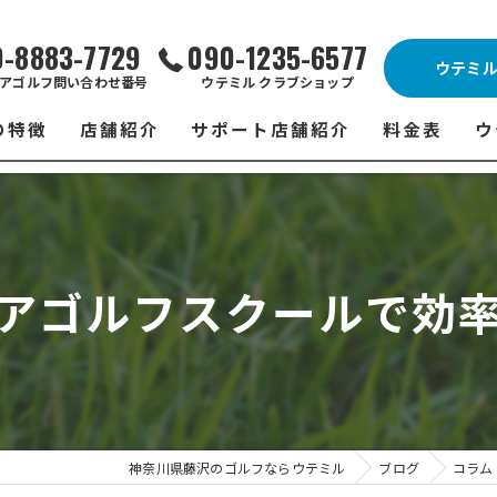
0-8883-7729
090-1235-6577
ウテミ
アゴルフ問い合わせ番号
ウテミル クラブショップ
の特徴
店舗紹介
サポート店舗紹介
料金表
ウ
ビス
ウテミル 藤沢店
シミュレーションゴルフ Caddy
藤沢店 料金
ウ
スン
ウテミル 浦安駅前店
Golfet亀有店
浦安駅前店 
ウ
アゴルフスクールで効
場
市原インドアゴルフ
スズヨンゴルフクラブ(SUZU4-GOLFCLUB)
市原インドアゴ
フ
ント
ウテミルスクール高崎店
ウテミルスクー
フ
ッティング
サポート店舗
よ
シミュレーシ
ブショップ
試
神奈川県藤沢のゴルフならウテミル
ブログ
コラム