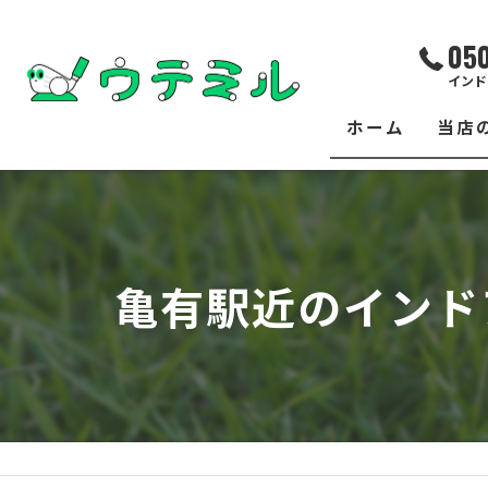
05
インド
ホーム
当店
サー
レッ
亀有駅近のインド
練習
イベ
フィ
クラ