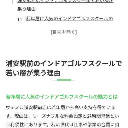
浦安駅前のインドアゴルフスクールで若い層が
集う理由
若年層に人気のインドアゴルフスクールの
魅力とは
駅近30秒で通える利便性が若い世代に好評
最新設備のインドアゴルフスクールで効率
的練習
浦安駅前のインドアゴルフスクールで
無料バック置き場完備で通いやすさ抜群
若い層が集う理由
若い世代も安心の地域最安値インドアゴル
フスクール
快適なインドア環境がゴルフデビューを後
若年層に人気のインドアゴルフスクールの魅力とは
押し
ウテミル浦安駅前店は若年層から高い支持を得ていま
地域最安値5000円から！ウテミルの魅力的なゴ
す。理由は、リーズナブルな料金設定と24時間営業とい
ルフレッスン
う利便性にあります。若い世代は仕事や学業の合間に自