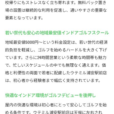
校帰りにもストレスなく立ち寄れます。無料バック置き
ル
場の設置は継続的な利用を促進し、通いやすさの重要な
無料体験サービスで初めての方にもおすす
要素となっています。
め
駅近インドアゴルフスクールのサポート体
若い世代も安心の地域最安値インドアゴルフスクール
制
地域最安値5000円〜という料金設定は、若い世代の経済
初心者が上達を実感できる練習プログラム
的負担を軽減し、ゴルフを始めるハードルを大きく下げ
若い世代にも人気！ウテミルのインドアゴルフ
ています。さらに24時間営業という柔軟な時間帯も魅力
体験
で、忙しいスケジュールの中でも無理なく通えます。価
若い世代が選ぶインドアゴルフスクールの
格と利便性の両面で若者に配慮したウテミル浦安駅前店
理由
は、初心者から経験者まで幅広く支持されています。
SNSでも話題のインドアゴルフ体験を紹介
友達同士で楽しめる快適な練習空間
快適なインドア環境がゴルフデビューを後押し
最新機器で効率的にスキルアップできる
屋内の快適な環境は初心者にとって安心してゴルフを始
若年層向けのイベントやサービスが充実
める条件です。ウテミル浦安駅前店は天候に左右され