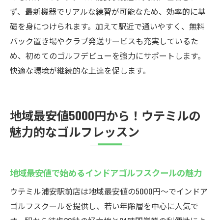
ず、最新機器でリアルな練習が可能なため、効率的に基
ゴルフ仲間ができる交流の場としても最適
礎を身につけられます。加えて駅近で通いやすく、無料
24時間いつでも練習可能！浦安駅前のゴルフス
バック置き場やクラブ発送サービスも充実しているた
クール
め、初めてのゴルフデビューを強力にサポートします。
24時間いつでも通えるインドアゴルフスク
快適な環境が継続的な上達を促します。
ールのメリット
ライフスタイルに合わせた柔軟な練習スケ
ジュール
地域最安値5000円から！ウテミルの
深夜や早朝にも快適なゴルフ練習環境
魅力的なゴルフレッスン
多忙な社会人でも続けやすいインドアゴル
フスクール
混雑を避けてゆったり練習できるポイント
地域最安値で始めるインドアゴルフスクールの魅力
時間に縛られないゴルフレッスンの新常識
ウテミル浦安駅前店は地域最安値の5000円〜でインドア
地域最安値で始める！ウテミルのインドアゴル
ゴルフスクールを提供し、若い年齢層を中心に人気で
フレッスン