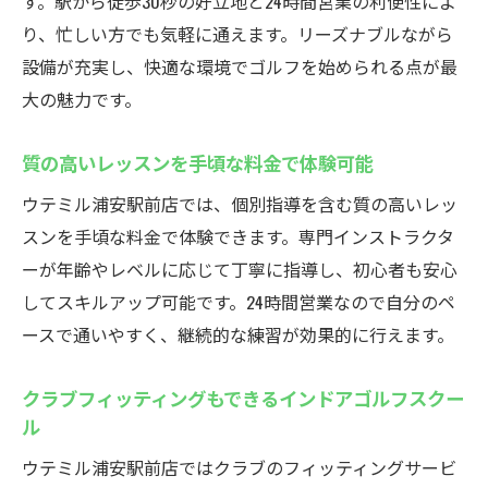
す。駅から徒歩30秒の好立地と24時間営業の利便性によ
り、忙しい方でも気軽に通えます。リーズナブルながら
地域最安値インドアゴルフスクールで賢く
設備が充実し、快適な環境でゴルフを始められる点が最
スタート
大の魅力です。
低価格でも質の高いゴルフレッスンを実現
お得な料金設定が選ばれる理由とは
質の高いレッスンを手頃な料金で体験可能
費用を抑えつつスキルアップできる工夫
ウテミル浦安駅前店では、個別指導を含む質の高いレッ
コスパ重視の方に最適なインドアゴルフス
スンを手頃な料金で体験できます。専門インストラクタ
クール
ーが年齢やレベルに応じて丁寧に指導し、初心者も安心
初心者から中級者まで納得のレッスン内容
してスキルアップ可能です。24時間営業なので自分のペ
浦安駅前で手軽にゴルフ！ウテミルの魅力を徹
ースで通いやすく、継続的な練習が効果的に行えます。
底解説
浦安駅近くのインドアゴルフスクールの利
クラブフィッティングもできるインドアゴルフスクー
ル
便性
駅から徒歩30秒で通える快適なアクセス
ウテミル浦安駅前店ではクラブのフィッティングサービ