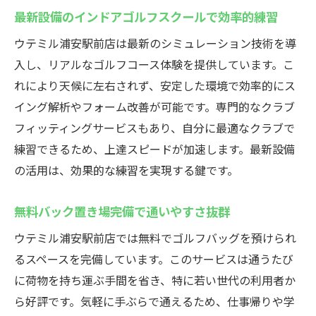
ライフスタイルに合わせて選べる利用時間
最新設備のインドアゴルフスクールで効率的練習
深夜や休日も快適なインドアゴルフスクー
ウテミル浦安駅前店は最新のシミュレーション技術を導
ル利用術
入し、リアルなゴルフコース体験を提供しています。こ
夜間練習にも最適な駅前インドアゴルフス
れにより天候に左右されず、安定した環境で効率的にス
クール
イング解析やフォーム改善が可能です。専門的なクラブ
時間を気にせず上達できる24時間営業の魅
フィッティングサービスもあり、自分に最適なクラブで
力
練習できるため、上達スピードが加速します。最新設備
初心者必見！浦安駅近くのインドアゴルフスク
の活用は、効果的な練習を実現する鍵です。
ール
無料バック置き場完備で通いやすさ抜群
初心者でも安心して通えるインドアゴルフ
スクール
ウテミル浦安駅前店では無料でゴルフバッグを預けられ
手ぶらOKで気軽に始められるゴルフレッス
るスペースを完備しています。このサービスは通うたび
ン
に荷物を持ち運ぶ手間を省き、特に若い世代の利用者か
ら好評です。気軽に手ぶらで通えるため、仕事帰りや学
個別指導が充実したインドアゴルフスクー