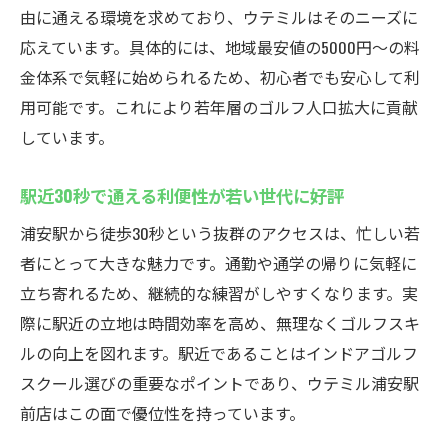
地域最安値で始めるインドアゴルフスクー
由に通える環境を求めており、ウテミルはそのニーズに
ルの魅力
応えています。具体的には、地域最安値の5000円〜の料
質の高いレッスンを手頃な料金で体験可能
金体系で気軽に始められるため、初心者でも安心して利
クラブフィッティングもできるインドアゴ
用可能です。これにより若年層のゴルフ人口拡大に貢献
ルフスクール
しています。
ゴルフクラブ発送サービスでさらに便利
駅近30秒で通える利便性が若い世代に好評
コスパ抜群のレッスンで初心者も安心
浦安駅から徒歩30秒という抜群のアクセスは、忙しい若
シミュレーター活用の効果的な練習法を解
者にとって大きな魅力です。通勤や通学の帰りに気軽に
説
立ち寄れるため、継続的な練習がしやすくなります。実
24時間営業の便利さを実感！ウテミル浦安駅前
際に駅近の立地は時間効率を高め、無理なくゴルフスキ
店
ルの向上を図れます。駅近であることはインドアゴルフ
24時間営業で柔軟に通えるインドアゴルフ
スクール選びの重要なポイントであり、ウテミル浦安駅
スクール
前店はこの面で優位性を持っています。
仕事帰りや早朝でも練習できる自由な環境