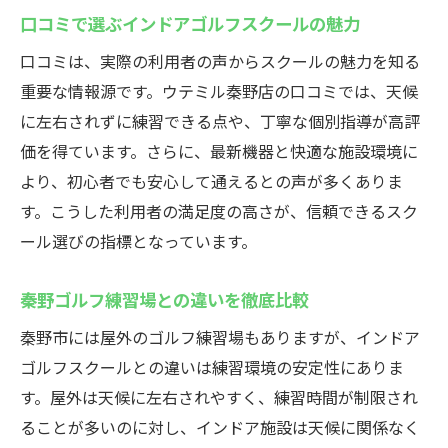
ン体験
口コミで選ぶインドアゴルフスクールの魅力
女性や初心者も安心のサポート体制
口コミは、実際の利用者の声からスクールの魅力を知る
利用時間やプランの柔軟性がもたらすメリ
重要な情報源です。ウテミル秦野店の口コミでは、天候
ット
に左右されずに練習できる点や、丁寧な個別指導が高評
秦野市で注目のインドアゴルフ施設を利用
価を得ています。さらに、最新機器と快適な施設環境に
する理由
より、初心者でも安心して通えるとの声が多くありま
インドアでゴルフ上達！秦野市の練習場ガイド
す。こうした利用者の満足度の高さが、信頼できるスク
ール選びの指標となっています。
インドアゴルフスクールでスイングを徹底
分析
秦野ゴルフ練習場との違いを徹底比較
秦野ゴルフ練習場との違いを体感しよう
秦野市には屋外のゴルフ練習場もありますが、インドア
シミュレーションゴルフの効果的な活用法
ゴルフスクールとの違いは練習環境の安定性にありま
上達を実感できるレッスン内容の紹介
す。屋外は天候に左右されやすく、練習時間が制限され
インドア環境ならではの集中練習の魅力
ることが多いのに対し、インドア施設は天候に関係なく
ゴルフ初心者におすすめの練習方法