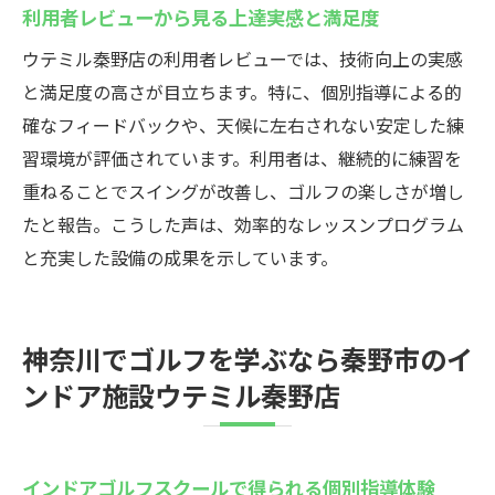
秦野市のゴルフ練習場と比較した利便性
利用者レビューから見る上達実感と満足度
最新設備が揃うインドア施設の安心感
ウテミル秦野店の利用者レビューでは、技術向上の実感
予約のしやすさや利用プランの特徴
と満足度の高さが目立ちます。特に、個別指導による的
長期利用で実感できる上達効果
確なフィードバックや、天候に左右されない安定した練
習環境が評価されています。利用者は、継続的に練習を
秦野市で利用者満足度の高いインドアゴルフ場
重ねることでスイングが改善し、ゴルフの楽しさが増し
インドアゴルフスクール利用者の高評価ポ
たと報告。こうした声は、効率的なレッスンプログラム
イント
と充実した設備の成果を示しています。
実際のレビューで分かる満足度の理由
シミュレーションゴルフの人気の秘密
通いやすさと快適な施設環境の魅力
神奈川でゴルフを学ぶなら秦野市のイ
ゴルフレッスンの内容とサポート体制
ンドア施設ウテミル秦野店
上級者から初心者まで満足のプログラム
ゴルフスキルを磨くなら秦野市のインドア施設
インドアゴルフスクールで得られる個別指導体験