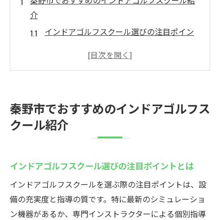
秦野市でおすすめのインドアゴルフスクール紹
介
インドアゴルフスクール選びの注目ポイン
トとは
シミュレーションゴルフで効率的に練習す
る方法
口コミで選ぶインドアゴルフスクールの魅
秦野市でおすすめのインドアゴルフス
力
クール紹介
秦野ゴルフ練習場との違いを徹底比較
インドア施設で得られるスイング分析の効
果
インドアゴルフスクール選びの注目ポイントとは
利用者レビューから見る上達実感と満足度
インドアゴルフスクールを選ぶ際の注目ポイントは、設
神奈川でゴルフを学ぶなら秦野市のインドア施
備の充実度と指導の質です。特に最新のシミュレーショ
設ウテミル秦野店
ン機器があるか、専門インストラクターによる個別指導