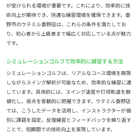
インドアゴルフスクールで得られる個別指
が受けられる環境が重要です。これにより、効率的に技
導体験
術向上が期待でき、快適な練習環境を確保できます。秦
天候に左右されない快適な練習環境の特徴
野市のウテミル秦野店は、これらの条件を満たしてお
シミュレーションゴルフの機能と技術向上
り、初心者から上級者まで幅広く対応している点が魅力
の関係
です。
秦野市の施設選びで重視したいポイント
シミュレーションゴルフで効率的に練習する方法
駅近で通いやすいインドアゴルフスクール
の利便性
シミュレーションゴルフは、リアルなコース環境を再現
しながらスイング解析が可能なため、効率的な練習に適
インドアゴルフスクールの月額プラン比較
しています。具体的には、スイング速度や打球軌道を数
快適な環境でゴルフ練習！秦野市の注目施設
値化し、弱点を客観的に把握できます。ウテミル秦野店
インドアゴルフスクールの快適性と継続率
では、こうしたデータを活用し、インストラクターが個
を探る
別に課題を設定。反復練習とフィードバックを繰り返す
悪天候でも安心して通える魅力とは
ことで、短期間での技術向上を実現しています。
ゴルフ練習場の設備と最新シミュレーショ