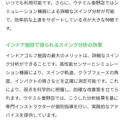
いつでも利用可能です。さらに、ウテミル秦野店ではシ
秦野市のインドアゴルフスクールを徹底解説
ミュレーション機器による詳細なスイング分析が可能
インドアゴルフスクールの特徴と選び方
で、効率的な上達をサポートしている点が大きな特徴で
秦野市で受けられる最新レッスン内容
す。
シミュレーションゴルフを活用した技術向
インドア施設で得られるスイング分析の効果
上法
施設設備の違いと選択時のポイント
インドアゴルフ施設の最大のメリットは、詳細なスイン
グ分析ができることです。高性能センサーとシミュレー
利用者のリアルな口コミを徹底分析
ション機器により、スイング軌道、クラブフェースの角
体験利用で分かる本当の魅力と比較
度、インパクトの強さなどを正確に測定可能です。これ
悪天候でも安心の秦野市インドアゴルフ施設は
により、弱点を科学的に把握し、的確な改善策を立てら
ウテミル秦野店
れます。ウテミル秦野店では、こうした分析結果を基に
インドアゴルフスクールの天候に左右され
専門インストラクターが個別指導を行い、実践的なアド
ない強み
バイスを提供しています。
シミュレーションゴルフで快適練習を実現