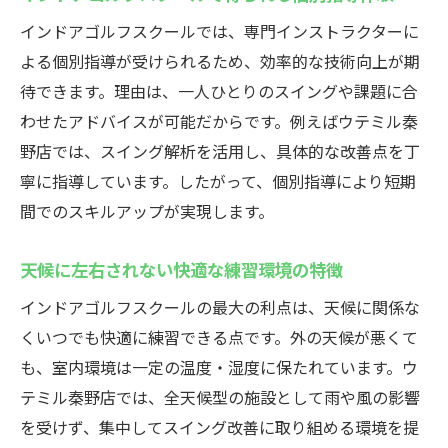
インドアゴルフスクールでスキルアップを
目指す
インドアゴルフスクールでは、専門インストラクターに
よる個別指導が受けられるため、効率的な技術向上が期
秦野市の練習場で得られる上達実感
待できます。理由は、一人ひとりのスイングや課題に合
個別指導で身に付くゴルフテクニック
わせたアドバイスが可能だからです。例えばウテミル秦
シミュレーションゴルフで実力をチェック
野店では、スイング解析を活用し、具体的な改善点を丁
継続しやすい料金プランと利用のコツ
寧に指導しています。したがって、個別指導により短期
健康維持と運動習慣にも役立つ練習法
間でのスキルアップが実現します。
天候に左右されない快適な練習環境の特徴
インドアゴルフスクールの最大の利点は、天候に関係な
くいつでも快適に練習できる点です。外の天候が悪くて
も、室内環境は一定の温度・湿度に保たれています。ウ
テミル秦野店では、全天候型の施設として雨や風の影響
を受けず、集中してスイング改善に取り組める環境を提