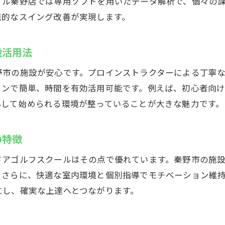
ミル秦野店では専用ソフトを用いたデータ解析で、個々の
践的なスイング改善が実現します。
インドアゴルフで叶える集中トレーニング
事帰りにも通える秦野市のゴルフスクール
設活用法
インドアゴルフスクールなら仕事後も通いやすい
駅近で便利なゴルフ練習場の利用ポイント
野市の施設が安心です。プロインストラクターによる丁寧
時間を有効活用できる室内ゴルフレッスン
インで簡単、時間を有効活用可能です。例えば、初心者向
心して始められる環境が整っていることが大きな魅力です。
忙しい方でも続けられるスクール選び
早朝深夜も対応のインドアゴルフスクール
の特徴
通いやすさ重視のゴルフ施設の選び方
野市でシミュレーションゴルフを楽しむ方法
ドアゴルフスクールはその点で優れています。秦野市の施
。さらに、快適な室内環境と個別指導でモチベーション維
インドアゴルフスクールでシミュレーション体験
にし、確実な上達へとつながります。
リアルなゴルフを室内で再現する方法
シミュレーションゴルフの活用術と練習効果