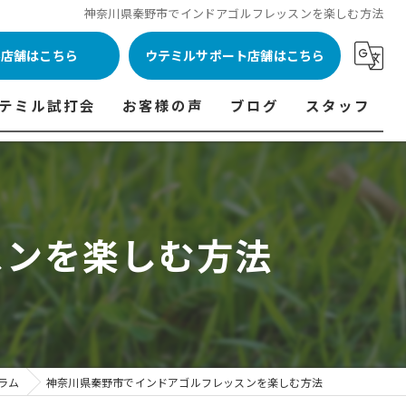
神奈川県秦野市でインドアゴルフレッスンを楽しむ方法
ル店舗はこちら
ウテミルサポート店舗はこちら
テミル試打会
お客様の声
ブログ
スタッフ
表
テミル試打会とは・・・
ウテミルインドア会員様の声
コラム
代表あいさつ
料金表
テミル試打会日程
フィッテイング・試打会参加者の声
スンを楽しむ方法
ルフ 料金表
ィッテイング・試打会 商品ラインナップ一覧
ル高崎店 料金表
ィッター紹介
 料金表
くある質問
ョンゴルフ Caddy 料金表
打会開催受付
ラム
神奈川県秦野市でインドアゴルフレッスンを楽しむ方法