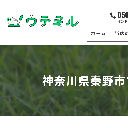
05
インド
ホーム
当店
サー
レッ
神奈川県秦野市
練習
イベ
フィ
クラ