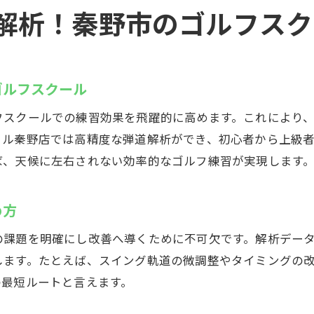
インドアゴルフで実践する戦略的な上達法
解析！秦野市のゴルフスク
シミュレーターを使った練習のポイント
室内環境で楽しむゴルフの新しい魅力
ンドアでゴルフ上達！秦野市のレッスン紹介
ゴルフスクール
効率的なインドアゴルフスクールの選び方
フスクールでの練習効果を飛躍的に高めます。これにより
レッスン内容とインストラクターの特徴
ミル秦野店では高精度な弾道解析ができ、初心者から上級
初心者にも安心な室内ゴルフ指導の流れ
ば、天候に左右されない効率的なゴルフ練習が実現します
レベル別で選べるインドアゴルフレッスン
スクール活用で短期間上達を目指す方法
め方
インドアゴルフスクールで学ぶポイント
の課題を明確にし改善へ導くために不可欠です。解析デー
野市のゴルフスクールでスキルアップしよう
します。たとえば、スイング軌道の微調整やタイミングの
インドアゴルフスクールで目指すスキルアップ
の最短ルートと言えます。
実践力を高める室内レッスンのコツ