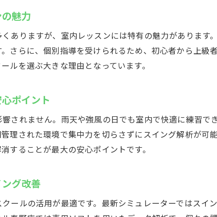
候に左右されない秦野市のインドアゴルフ練習場はウテミ
ンの魅力
天候不問のインドアゴルフスクール利用の利点
多くありますが、室内レッスンには特有の魅力があります
一年中快適な室内練習でスコアアップ
す。さらに、個別指導を受けられるため、初心者から上級
インドアゴルフスクールなら通いやすさも抜群
クールを選ぶ大きな理由となっています。
秦野市で選ぶ全天候型ゴルフレッスンの魅力
効率重視の方に最適なインドアゴルフ環境
安心ポイント
安心して練習できる室内ゴルフ練習場のメリット
影響されません。雨天や強風の日でも室内で快適に練習で
中して学べる！秦野市の個室ゴルフレッスン
調管理された環境で集中力を切らさずにスイング解析が可
プライベート空間で受けるインドアゴルフスクール
解消することが最大の安心ポイントです。
個室レッスンで集中できるゴルフ練習のコツ
イング改善
インドアゴルフスクールの個別指導の魅力
自分のペースで学べる個室型ゴルフレッスン
スクールの活用が最適です。最新シミュレーターではスイ
周囲を気にせず練習できる室内環境の強み