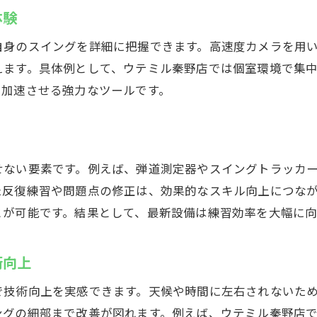
定期的なレッスンで着実に上達する方法
体験
インドア施設で得られる成長実感とは
自身のスイングを詳細に把握できます。高速度カメラを用
ゴルフ練習場選びで差がつくポイント
えます。具体例として、ウテミル秦野店では個室環境で集
スキルアップに役立つインドアゴルフ活用法
を加速させる強力なツールです。
せない要素です。例えば、弾道測定器やスイングトラッカ
た反復練習や問題点の修正は、効果的なスキル向上につな
とが可能です。結果として、最新設備は練習効率を大幅に向
術向上
で技術向上を実感できます。天候や時間に左右されないた
ングの細部まで改善が図れます。例えば、ウテミル秦野店