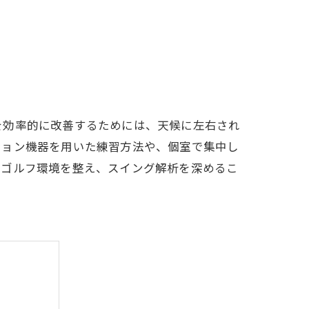
LFCLUB(スズヨンゴルフクラブ)料金表
有店 料金表
を効率的に改善するためには、天候に左右され
ション機器を用いた練習方法や、個室で集中し
るゴルフ環境を整え、スイング解析を深めるこ