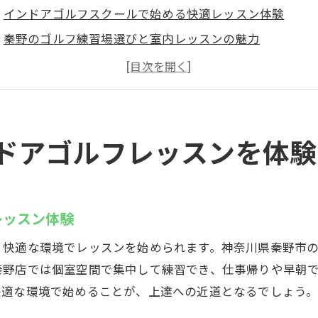
インドアゴルフスクールで始める快適レッスン体験
秦野のゴルフ練習場選びと室内レッスンの魅力
天候に左右されないインドアゴルフの安心ポイント
インドアゴルフスクールで効率良くスイング改善
初めてでも安心な秦野市のインドア施設活用法
継続しやすいインドアゴルフスクールの特徴
ドアゴルフレッスンを体験
新機器でスイング解析！秦野市のゴルフスクール
最新シミュレーションで学ぶインドアゴルフスクール
スイング解析を活かしたレッスンの進め方
レッスン体験
インドア施設で受ける精密な動画解析体験
、快適な環境でレッスンを始められます。神奈川県秦野市
ゴルフ上達に役立つ最新設備の活用術
秦野店では個室空間で集中して練習でき、仕事帰りや早朝
インドアゴルフスクールで体感する技術向上
快適な環境で始めることが、上達への近道となるでしょう
秦野市で選ぶスイング解析のある教室