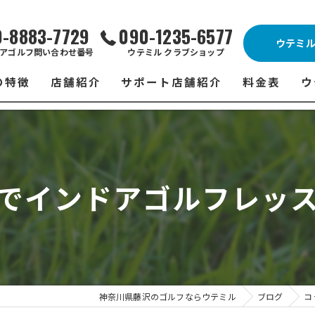
0-8883-7729
090-1235-6577
ウテミ
アゴルフ問い合わせ番号
ウテミル クラブショップ
の特徴
店舗紹介
サポート店舗紹介
料金表
ウ
ビス
ウテミル 藤沢店
シミュレーションゴルフ Caddy
藤沢店 料金
ウ
スン
ウテミル 浦安駅前店
Golfet亀有店
浦安駅前店 
ウ
でインドアゴルフレッ
場
市原インドアゴルフ
スズヨンゴルフクラブ(SUZU4-GOLFCLUB)
市原インドアゴ
フ
ント
ウテミルスクール高崎店
ウテミルスクー
フ
ッティング
サポート店舗
よ
シミュレーシ
ブショップ
試
神奈川県藤沢のゴルフならウテミル
ブログ
コ