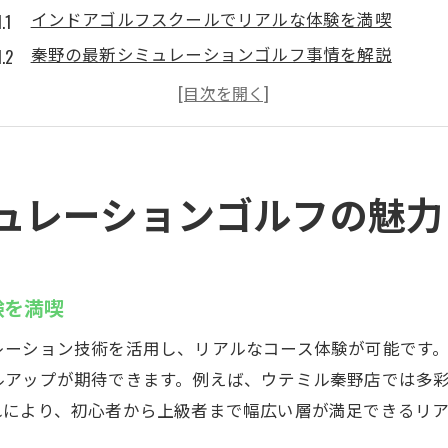
インドアゴルフスクールでリアルな体験を満喫
秦野の最新シミュレーションゴルフ事情を解説
インドアゴルフスクール選びで注目すべきポイント
天候を気にせずゴルフ練習場を楽しむ方法
シミュレーションゴルフが秦野市で人気の理由
秦野市のゴルフ練習場で体験できる新しいゴルフ
ュレーションゴルフの魅力
インドアゴルフスクールでスキルアップ！秦野市
インドアゴルフスクールで効率的に上達する秘訣
秦野市で人気のゴルフ練習場活用法を紹介
験を満喫
最新設備を活かしたシミュレーションゴルフ体験
レーション技術を活用し、リアルなコース体験が可能です
インドアゴルフスクールの選び方とメリット
ルアップが期待できます。例えば、ウテミル秦野店では多
ゴルフスキル向上に役立つスクール活用術
れにより、初心者から上級者まで幅広い層が満足できるリ
初心者でも安心なインドアゴルフスクールの特徴