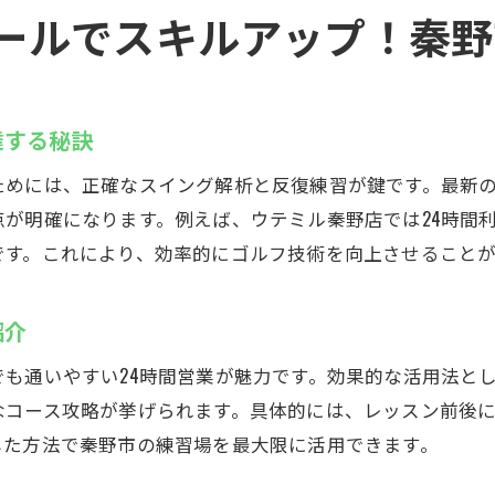
インドアゴルフスクールの最新トレンドを解説
ールでスキルアップ！秦野
初心者も安心の秦野市ゴルフ施設案内
快適に利用できるゴルフ練習場の条件
神奈川県秦野市でゴルフスキルを効率的に向上
達する秘訣
インドアゴルフスクールで得られる上達のコツ
ためには、正確なスイング解析と反復練習が鍵です。最新
効率よく練習するためのシミュレーション活用術
が明確になります。例えば、ウテミル秦野店では24時間
ゴルフ練習場でスコアアップを目指す方法
です。これにより、効率的にゴルフ技術を向上させることが
最新機器とインドアゴルフスクールの融合
秦野市で叶う質の高いゴルフトレーニング
紹介
スキルアップに欠かせない練習環境の選び方
も通いやすい24時間営業が魅力です。効果的な活用法と
インドアゴルフスクールを選ぶなら秦野市で決まり
なコース攻略が挙げられます。具体的には、レッスン前後
秦野市のインドアゴルフスクールが選ばれる理由
した方法で秦野市の練習場を最大限に活用できます。
自分に合うインドアゴルフスクールの見つけ方