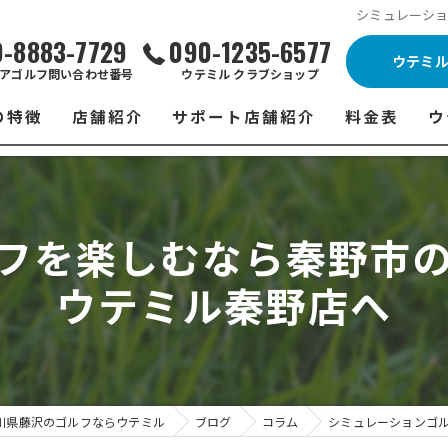
シミュレーシ
0-8883-7729
090-1235-6577
ウテミ
アゴルフ問い合わせ番号
ウテミル クラブショップ
の特徴
店舗紹介
サポート店舗紹介
料金表
ウ
ビス
ウテミル 藤沢店
シミュレーションゴルフ Caddy
藤沢店 料金
ウ
スン
ウテミル 浦安駅前店
Golfet亀有店
浦安駅前店 
ウ
フを楽しむなら秦野市
場
市原インドアゴルフ
スズヨンゴルフクラブ(SUZU4-GOLFCLUB)
市原インドアゴ
フ
ウテミル秦野店へ
ント
ウテミルスクール高崎店
ウテミルスクー
フ
ッティング
サポート店舗
よ
シミュレーシ
ブショップ
試
川県藤沢のゴルフならウテミル
ブログ
コラム
シミュレーションゴ