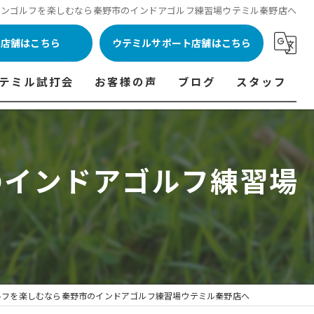
ョンゴルフを楽しむなら秦野市のインドアゴルフ練習場ウテミル秦野店へ
ル店舗はこちら
ウテミルサポート店舗はこちら
テミル試打会
お客様の声
ブログ
スタッフ
表
テミル試打会とは・・・
ウテミルインドア会員様の声
コラム
代表あいさつ
料金表
テミル試打会日程
フィッテイング・試打会参加者の声
のインドアゴルフ練習場
ルフ 料金表
ィッテイング・試打会 商品ラインナップ一覧
ル高崎店 料金表
ィッター紹介
 料金表
くある質問
ョンゴルフ Caddy 料金表
打会開催受付
ルフを楽しむなら秦野市のインドアゴルフ練習場ウテミル秦野店へ