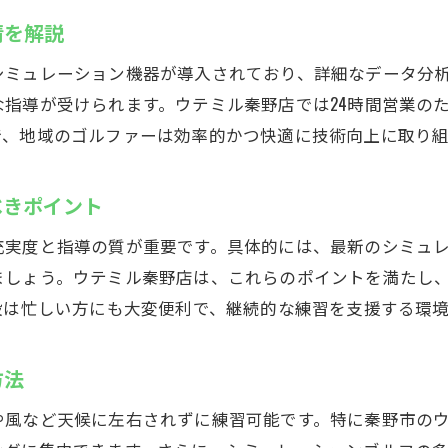
最新機器で秦野市のゴルフ練習場を満喫
情を解説
インドアゴルフスクールで体験できる機器とは
シミュレーション機器が導入されており、詳細なデータ分
シミュレーションゴルフでデータを活用した練習法
指導が受けられます。ウテミル秦野店では24時間営業の
ゴルフ練習場での最新スイング解析の魅力
で、地域のゴルファーは効率的かつ快適に技術向上に取り組
効率良くスコアアップするインドアトレーニング
秦野市の練習場で味わう最新技術の利点
べきポイント
スキル向上を支えるインドアゴルフスクール活用
充実度と指導の質が重要です。具体的には、最新のシミュ
秦野市で24時間営業のウテミル秦野店でインドアゴルフを
ましょう。ウテミル秦野店は、これらのポイントを満たし
インドアゴルフスクールで時間を選ばず練習可能
設は忙しい方にも大変便利で、継続的な練習を支援する環
24時間営業の利便性でゴルフ練習が快適に
方法
忙しい大人も安心なシミュレーションゴルフ施設
インドアゴルフスクールで手軽にゴルフを楽しむ
や風など天候に左右されずに練習可能です。特に秦野市の
いつでも利用できるゴルフ練習場の魅力