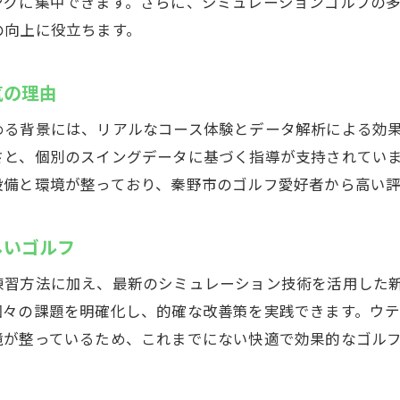
ングに集中できます。さらに、シミュレーションゴルフの
の向上に役立ちます。
秦野市で叶う効率的なスキルアップ法
プライベート空間で集中！秦野市のゴルフ練習
気の理由
インドアゴルフスクールで個室練習の効果を実感
周囲を気にせずゴルフ練習場で集中力アップ
める背景には、リアルなコース体験とデータ解析による効
プライベート空間で快適なシミュレーションゴルフ
さと、個別のスイングデータに基づく指導が支持されてい
設備と環境が整っており、秦野市のゴルフ愛好者から高い
インドアゴルフスクールなら安心して練習可能
集中力を高める練習環境の作り方
しいゴルフ
秦野市で実現する理想のゴルフ練習ライフ
秦野市のシミュレーションゴルフ施設ガイド
練習方法に加え、最新のシミュレーション技術を活用した
々の課題を明確化し、的確な改善策を実践できます。ウテ
おすすめインドアゴルフスクールの特徴を紹介
境が整っているため、これまでにない快適で効果的なゴル
秦野市のゴルフ練習場選びのポイントとは
シミュレーションゴルフ施設の活用方法