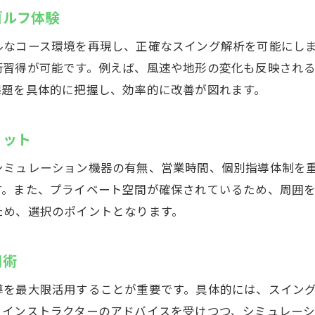
ゴルフ練習場とシミュレーションの魅力比較
ゴルフ体験
秦野市で満足度の高いスクールの条件とは
ルなコース環境を再現し、正確なスイング解析を可能にし
インドアゴルフで実感できる上達体験
術習得が可能です。例えば、風速や地形の変化も反映され
選ばれるインドアゴルフスクールのポイント
課題を具体的に把握し、効率的に改善が図れます。
リット
ミュレーション機器の有無、営業時間、個別指導体制を重
す。また、プライベート空間が確保されているため、周囲
ため、選択のポイントとなります。
用術
導を最大限活用することが重要です。具体的には、スイン
、インストラクターのアドバイスを受けつつ、シミュレー