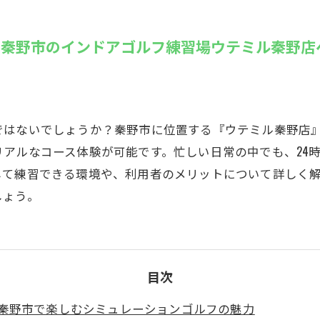
SUZU4GO
ラリー
ら秦野市のインドアゴルフ練習場ウテミル秦野店
Golfet亀
ではないでしょうか？秦野市に位置する『ウテミル秦野店
アルなコース体験が可能です。忙しい日常の中でも、24
して練習できる環境や、利用者のメリットについて詳しく
しょう。
目次
秦野市で楽しむシミュレーションゴルフの魅力