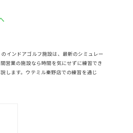
LFCLUB(スズヨンゴルフクラブ)料金表
へ
有店 料金表
』のインドアゴルフ施設は、最新のシミュレー
時間営業の施設なら時間を気にせずに練習でき
解説します。ウテミル秦野店での練習を通じ