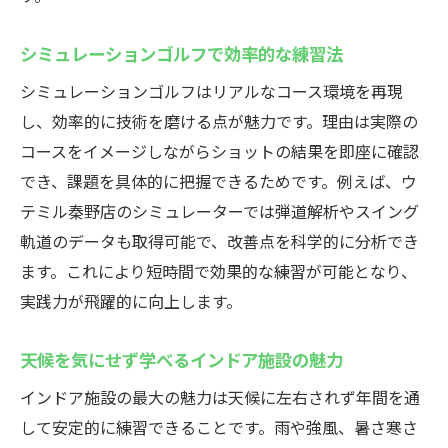
パターゴルフ練習ができる施設の活用術
シミュレーションゴルフで効率的な練習法
効率的なスキルアップを目指す練習環境
効率的に練習できる秦野市のゴルフスクールは
シミュレーションゴルフはリアルなコース環境を再現
ウテミル秦野店
し、効率的に技術を磨ける点が魅力です。理由は実際の
コースをイメージしながらショットの結果を即座に確認
インドアゴルフスクールの設備と特徴を解
でき、課題を具体的に把握できるためです。例えば、ウ
説
テミル秦野店のシミュレーターでは弾道解析やスイング
ウテミル秦野店で実感できる練習効率の差
軌道のデータも取得可能で、改善点を科学的に分析でき
個別指導が充実したインドアゴルフスクー
ます。これにより短時間で効果的な練習が可能となり、
ル
実践力が飛躍的に向上します。
初心者から経験者まで対応する施設の魅力
ゴルフ練習のやってはいけないことを知ろ
天候を気にせず学べるインドア施設の魅力
う
インドア施設の最大の魅力は天候に左右されず年間を通
仕事帰りでも通いやすい利便性と快適さ
して安定的に練習できることです。雨や強風、暑さ寒さ
天候に左右されない秦野市のインドアゴルフ