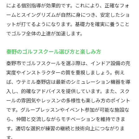
秦野のインドア施設で安心して学ぶポイン
による個別指導が効果的です。これにより、正確なフォ
ト
ームとスイングリズムが自然に身につき、安定したショ
ットが打てるようになります。基礎力を確実に養うこと
口コミで評判の高いインドアゴルフスクー
でゴルフ全体の上達が加速します。
ル
体験レッスンで比べる選び方と注意点
秦野のゴルフスクール選び方と楽しみ方
インドアゴルフでスキルアップ！秦野市ウテミ
秦野市でゴルフスクールを選ぶ際は、インドア設備の充
ル秦野店の魅力
実度やインストラクターの質を重視しましょう。例え
秦野のインドアゴルフスクールで上達する
ば、ウテミル秦野店は最新のシミュレーション機器を導
理由
入し、的確なアドバイスを提供しています。また、スク
シミュレーションゴルフで弱点を克服する
ールの雰囲気やレッスンの多様性も楽しみ方のポイント
方法
です。グループレッスンやイベント参加が可能な施設な
初心者でも安心のレッスン内容とは
ら、仲間と交流しながらモチベーションを維持できま
インドアゴルフスクール利用者の体験談紹
す。適切な選択が練習の継続と技術向上につながりま
介
す。