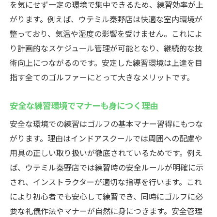
を気にせず一定の環境で集中できるため、練習効率が上
インドアゴルフスクールなら雨の日も安心
がります。例えば、ウテミル秦野店は快適な室内環境が
天候不問で続けやすい練習スタイルの魅力
整っており、気温や湿度の影響を受けません。これによ
り計画的なスケジュール管理が可能となり、継続的な技
シュミレーションゴルフで一年中快適に練
術向上につながるのです。安定した練習環境は上達を目
習
指す全てのゴルファーにとって大きなメリットです。
暑さ寒さを気にせず楽しめる環境づくり
施設の安全対策と快適設備をチェック
安全な練習環境でマナーも身につく理由
家族や子供も安心して通えるインドア環境
安全な環境での練習はゴルフの基本マナー習得にもつな
秦野市の注目インドアゴルフスクールガイド
がります。理由はインドアスクールでは周囲への配慮や
インドアゴルフスクールの選び方ポイント
用具の正しい取り扱いが徹底されているためです。例え
集
ば、ウテミル秦野店では練習時の安全ルールが明確に示
地元で人気のシュミレーションゴルフ体験
され、インストラクターが適切な指導を行います。これ
談
により初心者でも安心して練習でき、同時にゴルフに必
料金や設備で選ぶおすすめスクールの特徴
要な礼儀作法やマナーが自然に身につきます。安全管理