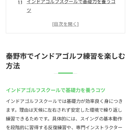
インドアゴルフスクールで基礎力を養うコ
ツ
秦野のゴルフスクール選び方と楽しみ方
シミュレーションゴルフで効率的な練習法
天候を気にせず学べるインドア施設の魅力
安全な練習環境でマナーも身につく理由
秦野市でインドアゴルフ練習を楽しむ
仕事帰りにも通えるインドアゴルフスクー
方法
ル
神奈川県秦野市のゴルフスクール選び方
インドアゴルフスクール選びで重視したい
インドアゴルフスクールで基礎力を養うコツ
点
インドアゴルフスクールでは基礎力が効率良く身につき
シュミレーションゴルフ導入校の選び方ガ
ます。理由は天候に左右されず安定した環境で繰り返し
イド
練習できるためです。具体的には、スイングの基本動作
子供におすすめのゴルフスクールの特徴
を段階的に習得する反復練習や、専門インストラクター