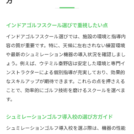
インドアゴルフスクールが人気の理由に迫
る
インドアゴルフスクール選びで重視したい点
口コミ高評価のゴルフスクール特徴まとめ
インドアゴルフスクール選びでは、施設の環境と指導内
子供も安心して学べるインドア施設の工夫
容の質が重要です。特に、天候に左右されない練習環境
シュミレーションゴルフを活かした練習法
や最新のシュミレーション機器の導入状況を確認しまし
マナーや安全面に配慮したスクールの魅力
ょう。例えば、ウテミル秦野店は安定した環境と専門イ
秦野市で選ばれるインドアゴルフスクール
ンストラクターによる個別指導が充実しており、効果的
なスキルアップが期待できます。これらの点を押さえる
ことで、効率的にゴルフ技術を磨けるスクールを選べま
す。
シュミレーションゴルフ導入校の選び方ガイド
シュミレーションゴルフ導入校を選ぶ際は、機器の性能