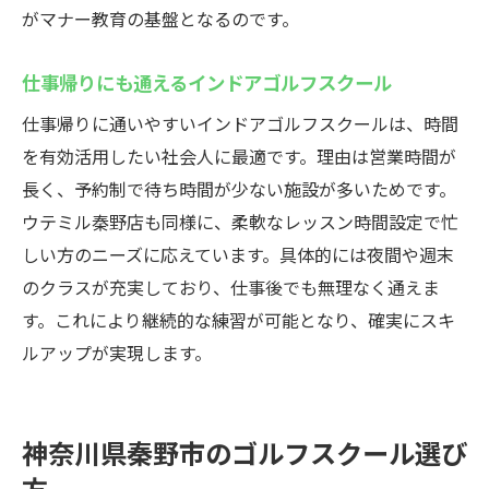
パターゴルフ練習もできる施設のメリット
がマナー教育の基盤となるのです。
初心者や子供にも優しい指導体制の実態
仕事帰りにも通えるインドアゴルフスクール
評判の良いインドアゴルフスクール比較
仕事帰りに通いやすいインドアゴルフスクールは、時間
神奈川の秦野市でゴルフ練習を始めるならウテ
を有効活用したい社会人に最適です。理由は営業時間が
ミル秦野店
長く、予約制で待ち時間が少ない施設が多いためです。
インドアゴルフスクールで始める基礎練習
ウテミル秦野店も同様に、柔軟なレッスン時間設定で忙
術
しい方のニーズに応えています。具体的には夜間や週末
ウテミル秦野店の初心者向けサポート内容
のクラスが充実しており、仕事後でも無理なく通えま
子供のゴルフデビューを応援する体制とは
す。これにより継続的な練習が可能となり、確実にスキ
安全面やマナー指導が充実したスクール選
ルアップが実現します。
び
利用者の声から見る施設の魅力と雰囲気
神奈川県秦野市のゴルフスクール選び
休日や仕事終わりの利用しやすさに注目
方
秦野市で人気のゴルフスクールとその特徴