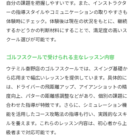
自分の課題を把握しやすいです。また、インストラクタ
験
ーの指導スタイルやコミュニケーションの取りやすさも
インドアゴルフスクールの利用者口コミま
体験時にチェック。体験後は現在の状況をもとに、継続
とめ
するかどうかの判断材料にすることで、満足度の高いス
最新設備完備！秦野市のインドアゴルフ練習場
クール選びが可能です。
最新シミュレーションを活用した練習法の
紹介
ゴルフスクールで受けられる主なレッスン内容
インドアゴルフスクールの設備充実度をチ
ウテミル秦野店のゴルフスクールでは、スイング基礎か
ェック
ら応用まで幅広いレッスンを提供しています。具体的に
スイング解析と個別アドバイスの活用例
は、ドライバーの飛距離アップ、アイアンショットの精
快適な個室打席で集中できるポイント
度向上、パターの距離感調整などがあり、個別の課題に
合わせた指導が特徴です。さらに、シミュレーション機
レンタルクラブや無料設備の活用方法
能を活用したコース攻略法の指導も行い、実践的なスキ
最新技術で変わるゴルフ練習の新常識
ルを養えます。これらのレッスン内容は、初心者から上
シミュレーションゴルフで腕を磨く！秦野市の
級者まで対応可能です。
魅力