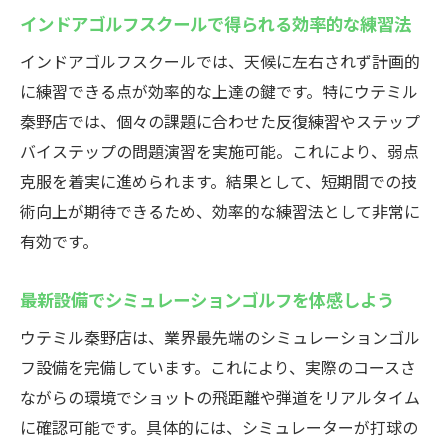
短期間で成果を出すための練習ポイント
インドアゴルフスクールで得られる効率的な練習法
無料体験や体験レッスンの活用法ガイド
インドアゴルフスクールでは、天候に左右されず計画的
予約システムと通いやすさの工夫点
に練習できる点が効率的な上達の鍵です。特にウテミル
プロから学ぶ本格的なゴルフ技術
秦野店では、個々の課題に合わせた反復練習やステップ
継続しやすい料金プランの選び方
バイステップの問題演習を実施可能。これにより、弱点
快適な練習環境！秦野市のインドアゴルフスク
克服を着実に進められます。結果として、短期間での技
ール
術向上が期待できるため、効率的な練習法として非常に
インドアゴルフスクールで叶う理想の練習
有効です。
環境
最新設備でシミュレーションゴルフを体感しよう
清潔感あふれる施設づくりへのこだわり
ウテミル秦野店は、業界最先端のシミュレーションゴル
アクセス便利な立地で続けやすさを実感
フ設備を完備しています。これにより、実際のコースさ
初心者にも優しいサポート体制の充実
ながらの環境でショットの飛距離や弾道をリアルタイム
安全管理とマナー遵守で安心な練習を実現
に確認可能です。具体的には、シミュレーターが打球の
インドアゴルフならではの快適な利便性