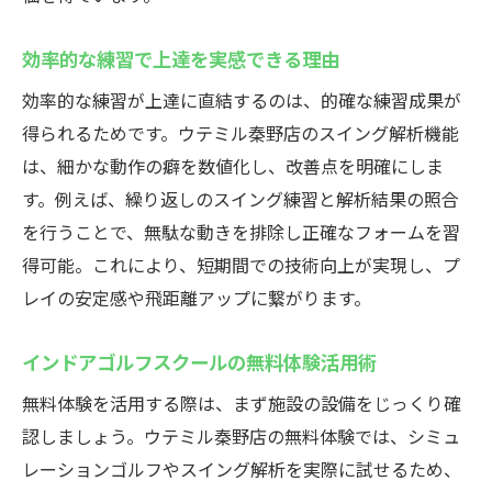
効率良くスキルアップできる練習メニュー
例
効率的な練習で上達を実感できる理由
スイングチェックで課題を明確にする方法
効率的な練習が上達に直結するのは、的確な練習成果が
通いやすいインドア施設の選び方ガイド
得られるためです。ウテミル秦野店のスイング解析機能
初心者でも安心できるサポート体制の紹介
は、細かな動作の癖を数値化し、改善点を明確にしま
天候を気にせず練習！秦野の室内ゴルフ場で上
す。例えば、繰り返しのスイング練習と解析結果の照合
達
を行うことで、無駄な動きを排除し正確なフォームを習
得可能。これにより、短期間での技術向上が実現し、プ
天候に左右されないインドアゴルフスクー
レイの安定感や飛距離アップに繋がります。
ルの強み
快適空間で集中力を高める練習環境作り
インドアゴルフスクールの無料体験活用術
室内ゴルフ場の安全対策とマナーを知ろう
無料体験を活用する際は、まず施設の設備をじっくり確
夜間や仕事帰りも利用できる営業時間の魅
認しましょう。ウテミル秦野店の無料体験では、シミュ
力
レーションゴルフやスイング解析を実際に試せるため、
シミュレーションゴルフで実践的な練習体