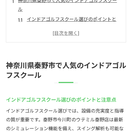
神奈川県秦野市で人気のインドアゴルフスクー
ル
インドアゴルフスクール選びのポイントと
注意点
秦野の最新シミュレーションゴルフ体験談
効率的な練習で上達を実感できる理由
インドアゴルフスクールの無料体験活用術
神奈川県秦野市で人気のインドアゴル
ゴルフスクールで受けられる主なレッスン
フスクール
内容
安全に練習できるインドア環境のメリット
効率的なゴルフ練習法！今川町の室内ゴルフ場
インドアゴルフスクール選びのポイントと注意点
ウテミル秦野店
インドアゴルフスクール選びでは、設備の充実度と指導
インドアゴルフスクールで得られる効率的
の質が重要です。秦野市今川町のウテミル秦野店は最新
な練習法
のシミュレーション機能を備え、スイング解析も可能な