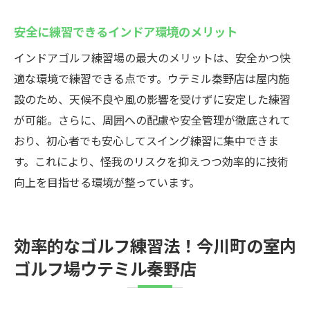
シミュレーションゴルフが上達に直結する
安全に練習できるインドア環境のメリット
理由
インドアゴルフ練習場の最大のメリットは、安全かつ快
リアルなコース体験ができる最新機器の特
適な環境で練習できる点です。ウテミル秦野店は屋内施
徴
設のため、天候不良や風の影響を受けずに安定した練習
秦野のインドアゴルフスクールならではの
が可能。さらに、周囲への配慮や安全管理が徹底されて
強み
おり、初心者でも安心してスイング練習に集中できま
反復練習を実現するプランとシステム
す。これにより、怪我のリスクを抑えつつ効率的に技術
データ管理で成果が分かる練習スタイル
向上を目指せる環境が整っています。
一人でも楽しく練習できる利用方法
秦野市今川町の室内ゴルフ場で効率的なレッス
効率的なゴルフ練習法！今川町の室内
ン
ゴルフ場ウテミル秦野店
インドアゴルフスクールで受ける個別レッ
スンの魅力