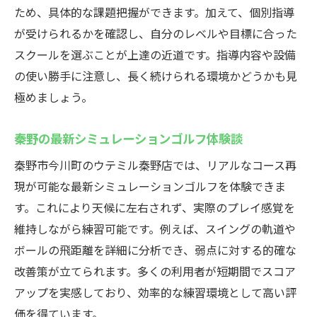
最新設備でシミュレーションゴルフを体感
ため、具体的な課題把握ができます。加えて、個別指導
しよう
が受けられるかを確認し、自分のレベルや目標に合った
スイング解析機能がもたらす上達の秘訣
スクールを選ぶことが上達の近道です。指導内容や設備
自分のペースで通える室内ゴルフ練習場の
の使い勝手に注意し、長く続けられる環境かどうかも見
魅力
極めましょう。
コストパフォーマンスに優れた練習法とは
秦野の最新シミュレーションゴルフ体験談
アクセス良好で通いやすい立地環境の重要
秦野市今川町のウテミル秦野店では、リアルなコース再
性
現が可能な最新シミュレーションゴルフを体験できま
秦野市のインドアゴルフスクールでスキルアッ
す。これにより天候に左右されず、実際のプレイ感覚を
プ
維持しながら練習可能です。例えば、スイングの軌道や
インドアゴルフスクールでの上達事例とコ
ボールの飛距離を詳細に分析でき、弱点に対する的確な
ツ
改善策が立てられます。多くの利用者が短期間でスコア
プロ指導が受けられるゴルフレッスンの特
アップを実感しており、効率的な練習環境として高い評
徴
価を得ています。