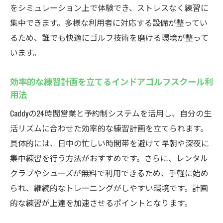
Caddyで実感した練習環境の良さと安心感
をシミュレーション上で体験でき、ストレスなく練習に
24時間営業の魅力を語るゴルファーの体験
集中できます。多様な利用者に対応する設備が整ってい
談
るため、誰でも快適にゴルフ技術を磨ける環境が整って
います。
シミュレーションゴルフで得られる上達の
コツ
効率的な練習計画を立てるインドアゴルフスクール利
厚木のゴルフスクールで交友関係も広がる
用法
初心者が感じたインドアゴルフのメリット
Caddyの24時間営業と予約制システムを活用し、自分の生
安全で快適！Caddyのインドアゴルフ練習場の特
活リズムに合わせた効率的な練習計画を立てられます。
長
具体的には、日中の忙しい時間帯を避けて早朝や深夜に
セコム見守りシステムで安心のインドアゴ
集中練習を行う方法がおすすめです。さらに、レンタル
ルフスクール
クラブやシューズが無料で利用できるため、手軽に始め
会員専用の入室管理でプライバシーも確保
られ、継続的なトレーニングがしやすい環境です。計画
快適な室内環境が長時間の練習をサポート
的な練習が上達を加速させるポイントとなります。
無料レンタルで気軽に始められるゴルフ練