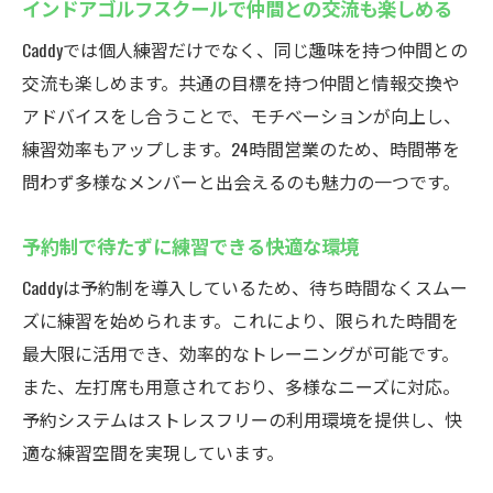
習
インドアゴルフスクールで仲間との交流も楽しめる
インドアゴルフスクールで味わう本格スイ
Caddyでは個人練習だけでなく、同じ趣味を持つ仲間との
ング体験
交流も楽しめます。共通の目標を持つ仲間と情報交換や
厚木で最新シミュレーターを使った練習の
アドバイスをし合うことで、モチベーションが向上し、
魅力
練習効率もアップします。24時間営業のため、時間帯を
世界中のコースが体験できるシミュレーシ
問わず多様なメンバーと出会えるのも魅力の一つです。
ョンゴルフ
予約制で待たずに練習できる快適な環境
練習の質を高めるインドアゴルフ施設の選
び方
Caddyは予約制を導入しているため、待ち時間なくスムー
シミュレーター利用で目標達成がぐっと近
ズに練習を始められます。これにより、限られた時間を
づく
最大限に活用でき、効率的なトレーニングが可能です。
また、左打席も用意されており、多様なニーズに対応。
レンタルクラブとシューズで手ぶら練習も
予約システムはストレスフリーの利用環境を提供し、快
OK
適な練習空間を実現しています。
24時間営業のCaddyで手軽にゴルフスキルアップ