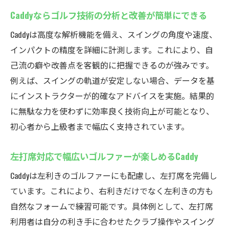
れず練習
Caddyならゴルフ技術の分析と改善が簡単にできる
全天候型ゴルフ練習場で安定したスキルア
Caddyは高度な解析機能を備え、スイングの角度や速度、
ップ
インパクトの精度を詳細に計測します。これにより、自
左打席も完備した多機能シミュレーション
己流の癖や改善点を客観的に把握できるのが強みです。
ゴルフ
例えば、スイングの軌道が安定しない場合、データを基
室内ゴルフ施設で快適な練習時間を確保し
にインストラクターが的確なアドバイスを実施。結果的
よう
に無駄な力を使わずに効率良く技術向上が可能となり、
セキュリティ充実で夜間の利用も安心でき
初心者から上級者まで幅広く支持されています。
るCaddy
家族や友人と楽しめるインドアゴルフスク
左打席対応で幅広いゴルファーが楽しめるCaddy
ール
Caddyは左利きのゴルファーにも配慮し、左打席を完備し
厚木市で人気のシミュレーションゴルフ体験談
ています。これにより、右利きだけでなく左利きの方も
インドアゴルフスクール利用者のリアルな
自然なフォームで練習可能です。具体例として、左打席
声を紹介
利用者は自分の利き手に合わせたクラブ操作やスイング