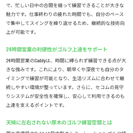
Caddyのシミュレーションゴルフで効率的に上達
で、忙しい日中の合間を縫って練習できることが大きな
インドアゴルフスクールの最新シミュレー
魅力です。仕事終わりの疲れた時間でも、自分のペース
ター活用法
で集中してスイングを繰り返せるため、継続的な技術向
Caddyならゴルフ技術の分析と改善が簡単に
上が可能です。
できる
左打席対応で幅広いゴルファーが楽しめる
24時間営業の利便性がゴルフ上達をサポート
Caddy
24時間営業のCaddyは、時間に縛られず練習できる点が大
効率的な練習計画を立てるインドアゴルフ
きな強みです。これにより、朝早くや深夜でも自分のタ
スクール利用法
イミングで練習が可能となり、生活リズムに合わせて継
シミュレーションゴルフで実践的なプレー
続しやすい環境が整っています。さらに、セコムの見守
が可能
りシステムが安全性を確保し、安心して利用できるのも
上達を支えるポイントです。
無料体験で安心して始めるゴルフスクール
通い
天候に左右されない厚木のゴルフ練習空間とは
厚木市のインドアゴルフスクールの魅力を徹底