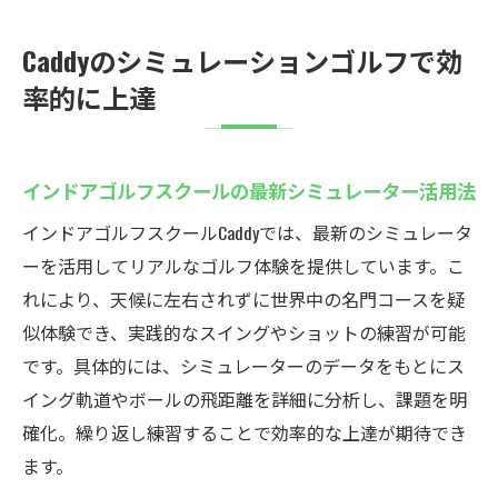
インドアゴルフスクールで効率よくスキル
向上
Caddyのシミュレーションゴルフで効
24時間いつでも使える練習場の魅力とは
率的に上達
予約制インドアゴルフで無駄なく練習時間
を確保
無料体験があるから初心者も安心して通え
インドアゴルフスクールの最新シミュレーター活用法
る
インドアゴルフスクールCaddyでは、最新のシミュレータ
独自のシミュレーションゴルフ練習法を伝
ーを活用してリアルなゴルフ体験を提供しています。こ
授
れにより、天候に左右されずに世界中の名門コースを疑
コストパフォーマンス重視のゴルフスクー
似体験でき、実践的なスイングやショットの練習が可能
ル選び
です。具体的には、シミュレーターのデータをもとにス
雨の日でも安心！厚木市のインドアゴルフ場
イング軌道やボールの飛距離を詳細に分析し、課題を明
Caddy
確化。繰り返し練習することで効率的な上達が期待でき
ます。
インドアゴルフスクールなら天候に左右さ