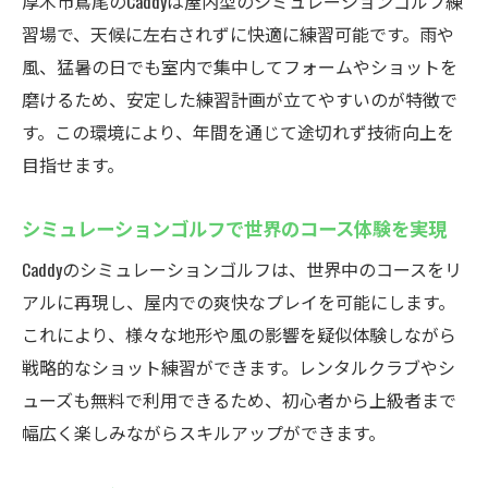
解説
厚木市鳶尾のCaddyは屋内型のシミュレーションゴルフ練
習場で、天候に左右されずに快適に練習可能です。雨や
インドアゴルフスクールで感じる通いやす
風、猛暑の日でも室内で集中してフォームやショットを
さの理由
磨けるため、安定した練習計画が立てやすいのが特徴で
初心者から経験者まで満足できる設備が充
す。この環境により、年間を通じて途切れず技術向上を
実
目指せます。
厚木のゴルフ練習場でコスパ良く上達を目
指す
シミュレーションゴルフで世界のコース体験を実現
安心安全な入室管理が魅力のインドアゴル
Caddyのシミュレーションゴルフは、世界中のコースをリ
フ
アルに再現し、屋内での爽快なプレイを可能にします。
会員限定の特典で充実したゴルフライフを
これにより、様々な地形や風の影響を疑似体験しながら
実現
戦略的なショット練習ができます。レンタルクラブやシ
シミュレーションゴルフの独自サービスを
ューズも無料で利用できるため、初心者から上級者まで
紹介
幅広く楽しみながらスキルアップができます。
最新シミュレーターで楽しむ厚木市のゴルフ練