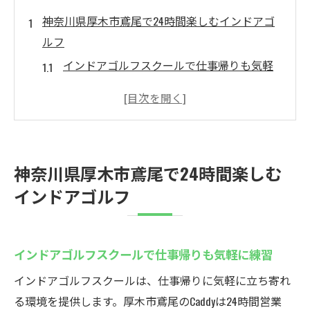
神奈川県厚木市鳶尾で24時間楽しむインドアゴ
ルフ
インドアゴルフスクールで仕事帰りも気軽
に練習
24時間営業の利便性がゴルフ上達をサポー
ト
天候に左右されない厚木のゴルフ練習空間
神奈川県厚木市鳶尾で24時間楽しむ
とは
インドアゴルフ
シミュレーションゴルフで世界のコース体
験を実現
インドアゴルフスクールで仲間との交流も
インドアゴルフスクールで仕事帰りも気軽に練習
楽しめる
インドアゴルフスクールは、仕事帰りに気軽に立ち寄れ
予約制で待たずに練習できる快適な環境
る環境を提供します。厚木市鳶尾のCaddyは24時間営業