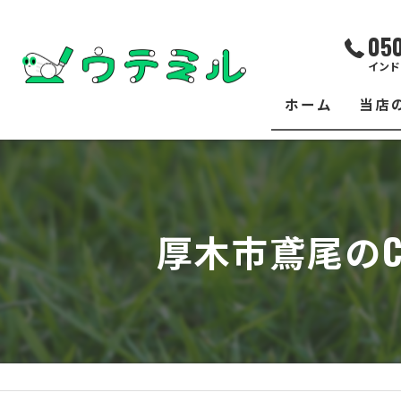
05
インド
ホーム
当店
サー
レッ
厚木市鳶尾のC
練習
イベ
フィ
クラ