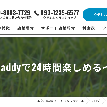
0-8883-7729
090-1235-6577
ウテミ
アゴルフ問い合わせ番号
ウテミル クラブショップ
の特徴
店舗紹介
サポート店舗紹介
料金表
ウ
ビス
ウテミル 藤沢店
シミュレーションゴルフ Caddy
藤沢店 料金
ウ
スン
ウテミル 浦安駅前店
Golfet亀有店
浦安駅前店 
ウ
addyで24時間楽しめ
場
市原インドアゴルフ
スズヨンゴルフクラブ(SUZU4-GOLFCLUB)
市原インドアゴ
フ
ント
ウテミルスクール高崎店
ウテミルスクー
フ
ッティング
サポート店舗
よ
シミュレーシ
ブショップ
試
神奈川県藤沢のゴルフならウテミル
ブログ