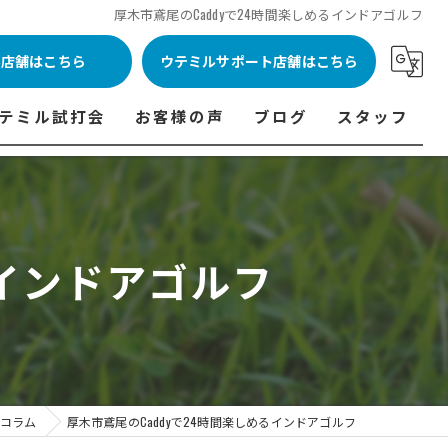
厚木市鳶尾のCaddyで24時間楽しめるインドアゴルフ
ル店舗はこちら
ウテミルサポート店舗はこちら
テミル試打会
お客様の声
ブログ
スタッフ
表
テミル試打会とは・・・
ウテミルインドア会員様の声
コラム
代表あいさつ
料金表
テミル試打会日程
フィッテイング・試打会参加者の声
るインドアゴルフ
ルフ 料金表
ィッテイング・試打会 商品ラインナップ一覧
ル高崎店 料金表
ィッター紹介
 料金表
くある質問
ョンゴルフ Caddy 料金表
打会開催受付
コラム
厚木市鳶尾のCaddyで24時間楽しめるインドアゴルフ