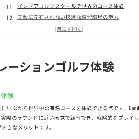
インドアゴルフスクールで世界のコース体験
天候に左右されない快適な練習環境の魅力
最新シミュレーションゴルフを体感しよう
厚木で話題のインドアゴルフスクール活用法
レンタルクラブ無料で気軽に始めるゴルフ
インドアゴルフスクールの安心サポート体制
レーションゴルフ体験
24時間営業のCaddyでゴルフを楽しむ方法
24時間インドアゴルフスクールの利用ポイント
予約制で待たずに練習できる利便性を解説
ス体験
暗証番号管理で安心して深夜練習も可能
にいながら世界中の有名コースを体験できる点です。Cad
好きな時間にインドアゴルフスクールを満喫
、実際のラウンドに近い感覚で練習でき、戦略的なプレイ
左打席完備で幅広いゴルファーに対応
が大きなメリットです。
無料体験を活用して気軽に始めるコツ