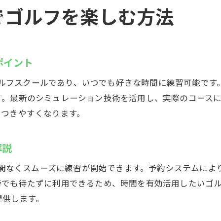
左打席やレンタル用品完備の利便性
yでゴルフを楽しむ方法
無人管理システムでセキュリティも安心
無料体験でインドアゴルフスクールを実感
厚木市のCaddyで快適なインドアゴルフ
ポイント
インドアゴルフスクールで快適空間を満喫
ドアゴルフスクールであり、いつでも好きな時間に練習可能で
空調完備で一年中ベストコンディション
す。最新のシミュレーション技術を活用し、実際のコース
会員専用の安心システムで安全に利用
につきやすくなります。
厚木のインドアゴルフスクールは予約も簡単
24時間好きな時にゴルフ練習が可能
解説
プロ仕様の設備で満足度を高めるコツ
ち時間なくスムーズに練習が開始できます。予約システムに
24時間利用可能なCaddyでゴルフ上達
時でも待たずに利用できるため、時間を有効活用したいゴ
効率的に上達できるインドアゴルフスクール活用
提供します。
個々のレベルに合わせた練習メニューを提案