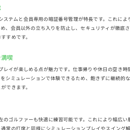
厚木で夜間も安心して練習できる施設とは
能
インドアゴルフスクールで継続的な成長を実現
守りシステムと会員専用の暗証番号管理が特長です。これによ
無料体験から始める理想のゴルフ練習法
ため、会員以外の立ち入りを防止し、セキュリティが徹底
厚木のインドアゴルフスクールで夢を叶える
おすすめです。
を満喫
自由にプレイが楽しめる点が魅力です。仕事帰りや休日の空き
スをシミュレーションで体験できるため、飽きずに継続的
とができます。
腕が左のゴルファーも快適に練習可能です。これにより幅広
も通常の打席と同様にシミュレーションプレイやスイング