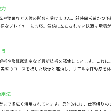
インドアゴルフの魅力を厚木市で発見
魅力
シミュレーションゴルフで上達する理由とは
、雨風や猛暑など天候の影響を受けません。24時間営業かつ
インドアゴルフスクールで技術向上を目指す
多様なプレイヤーに対応。気候に左右されない快適な環境
厚木で人気のインドアゴルフスクールの特徴
ゴルフ仲間と一緒に楽しむ新しいスタイル
全打席に最新機器で快適練習が可能
よう
厚木のインドアゴルフスクールで新体験
ング解析や飛距離測定など最新技術を駆使しています。これ
最新技術でゴルフ練習！厚木市のCaddy
。実際のコースを模した映像と連動し、リアルな打球感を
スイング解析を活用したインドアゴルフスクール
飛距離アップに役立つ最新シミュレーション導入
活用法
厚木で体験できる最先端ゴルフ練習法
インドアゴルフスクールで個別指導が充実
上級者まで幅広く活用されています。具体的には、仕事帰り
練習内容を可視化できるシステムの魅力