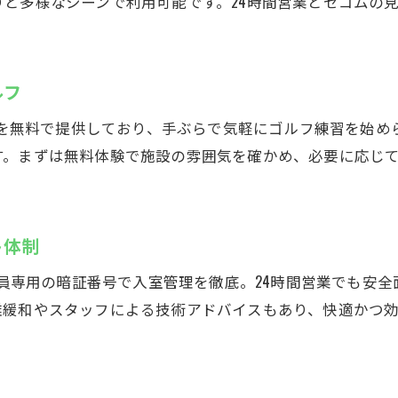
と多様なシーンで利用可能です。24時間営業とセコムの
厚木で進化するインドアゴルフ練習体験
厚木市でシミュレーションゴルフを満喫する
ルフ
インドアゴルフスクールで多彩なコースを体験
ゴルフバー感覚で楽しめる施設の使い方
ーズを無料で提供しており、手ぶらで気軽にゴルフ練習を始
厚木で見つけるシミュレーションゴルフの楽しさ
す。まずは無料体験で施設の雰囲気を確かめ、必要に応じ
友人や家族とインドアゴルフスクールで交流
初心者も安心の無料レンタルサービス
ト体制
充実したサービスで厚木のゴルフライフ向上
Caddyでのゴルフ練習のメリットとは
、会員専用の暗証番号で入室管理を徹底。24時間営業でも安
雑緩和やスタッフによる技術アドバイスもあり、快適かつ
インドアゴルフスクールのコスパを徹底解説
予約制で効率的な練習時間を確保できる理由
天候不問でいつでもゴルフが楽しめる環境