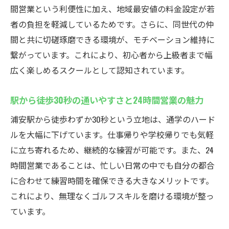
若い世代に人気！ウテミル浦安のゴルフスクー
間営業という利便性に加え、地域最安値の料金設定が若
ル紹介
者の負担を軽減しているためです。さらに、同世代の仲
若年層が集まるインドアゴルフスクールの
間と共に切磋琢磨できる環境が、モチベーション維持に
特徴
繋がっています。これにより、初心者から上級者まで幅
同年代の仲間と切磋琢磨できる練習環境
広く楽しめるスクールとして認知されています。
24時間営業だからライフスタイルに合わせ
やすい
駅から徒歩30秒の通いやすさと24時間営業の魅力
ゴルフ初心者も安心の手ぶら体験が可能
浦安駅から徒歩わずか30秒という立地は、通学のハード
クラブ発送サービスで遠方利用も手軽に
ルを大幅に下げています。仕事帰りや学校帰りでも気軽
に立ち寄れるため、継続的な練習が可能です。また、24
口コミで評判のインドアゴルフスクールを
時間営業であることは、忙しい日常の中でも自分の都合
体験
に合わせて練習時間を確保できる大きなメリットです。
地域最安値5000円〜！ウテミル浦安駅前のゴル
これにより、無理なくゴルフスキルを磨ける環境が整っ
フスクール
ています。
インドアゴルフスクールの月額相場と比較