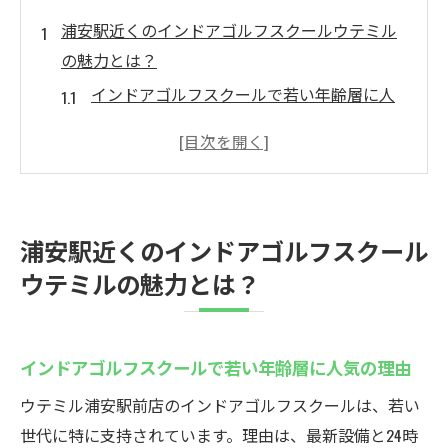
浦安駅近くのインドアゴルフスクールウテミル
の魅力とは？
インドアゴルフスクールで若い年齢層に人
気の理由
駅から徒歩30秒の通いやすさと24時間営業
の魅力
地域最安値5000円〜で始めるインドアゴル
浦安駅近くのインドアゴルフスクール
フ体験
ウテミルの魅力とは？
無料バッグ置き場や充実した施設で快適練
習
フィッティング対応で自分に合うゴルフク
インドアゴルフスクールで若い年齢層に人気の理由
ラブが見つかる
ウテミル浦安駅前店のインドアゴルフスクールは、若い
初心者から経験者まで満足のサポート体制
世代に特に支持されています。理由は、最新設備と24時