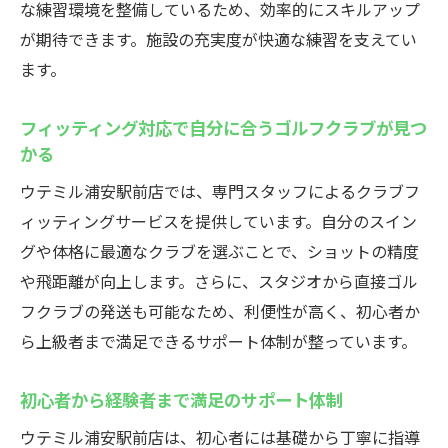
な練習環境を整備しているため、効率的にスキルアップ
忙しい社会人や学生に最適な時間設定
が期待できます。施設の充実度が快適な練習を支えてい
夜間も安心して利用できるセキュリティ対
ます。
策
好きな時間に練習できる自由度の高さ
フィッティング対応で自分に合うゴルフクラブが見つ
ウテミル浦安駅前でゴルフスキルを効率的に向
かる
上する方法
ウテミル浦安駅前店では、専門スタッフによるクラブフ
個別指導で一人ひとりに合ったレッスン内
ィッティングサービスを提供しています。自分のスイン
容
グや体格に最適なクラブを選ぶことで、ショットの精度
最新シミュレーターを活用したインドアゴ
や飛距離が向上します。さらに、スタジオから直接ゴル
ルフ練習
フクラブの発送も可能なため、利便性が高く、初心者か
フィッティングサービスで最適クラブを選
ら上級者まで満足できるサポート体制が整っています。
択
初心者から経験者まで満足のサポート体制
初心者から上級者まで対応の豊富なメニュ
ー
ウテミル浦安駅前店は、初心者には基礎から丁寧に指導