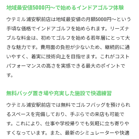
した魅力
地域最安値5000円〜で始めるインドアゴルフ体験
コスト重視に応える地域最安値5000円〜の
ウテミル浦安駅前店は地域最安値の月額5000円〜という
理由
手頃な価格でインドアゴルフを始められます。リーズナ
追加料金不要の無料サービスが充実
ブルな料金は、初めてゴルフを始める若年層にとって大
料金プランの柔軟性と自分に合った通い方
きな魅力です。費用面の負担が少ないため、継続的に通
低価格でも最新設備のインドアゴルフ環境
いやすく、着実に技術向上を目指せます。これがコスト
学生や若者におすすめのコスパスクール
パフォーマンスの高さを実感できる最大のポイントで
24時間営業で便利！浦安駅のインドアゴルフス
す。
クール
無料バッグ置き場や充実した施設で快適練習
仕事帰りや休日も使える24時間体制のメリ
ット
ウテミル浦安駅前店では無料でゴルフバッグを預けられ
インドアゴルフスクールで深夜練習が可能
るスペースを完備しており、手ぶらでの来店も可能で
な理由
す。これにより、仕事や学校帰りでも気軽に立ち寄りや
すくなっています。また、最新のシミュレーターや快適
混雑を避けて自分のペースで通える環境