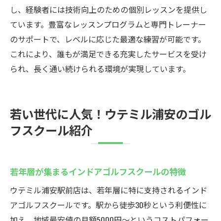
し、経験者には技術向上のための個別レッスンを提供し
定期的なスイング解析で課題を克服
ています。豊富なレッスンプログラムと専門トレーナー
効率的な練習ルーティンの作り方
のサポートで、レベルに応じた最適な練習が可能です。
駅から徒歩30秒！通いやすい浦安のインドアゴ
これにより、誰もが満足できる充実したサービスを受け
ルフスクール
られ、長く通い続けられる環境が実現しています。
雨の日も安心の駅近インドアゴルフスクー
ル
通勤・通学前後に立ち寄れる抜群のアクセ
若い世代に人気！ウテミル浦安のゴル
ス
フスクール紹介
荷物が多くても安心の無料バッグ置き場
短時間でも効率的に練習できる仕組み
若年層が集まるインドアゴルフスクールの特徴
手軽に始められる初心者歓迎の雰囲気
駅近の利便性で継続しやすいゴルフ習慣
ウテミル浦安駅前店は、若年層に特に支持されるインド
アゴルフスクールです。駅から徒歩30秒という利便性に
無料バッグ置き場完備！ウテミル浦安駅前の便
加え、地域最安値の月額5000円〜というコストパフォー
利な施設