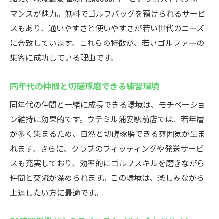
マンスが魅力。無料でゴルフバッグを預けられるサービ
インドアゴルフスクール利用者に嬉しい設
スもあり、通いやすさと使いやすさが若い世代のニーズ
備
に合致しています。これらの特徴が、若いゴルファーの
重いゴルフバッグも手ぶら通学で負担軽減
集客に成功している理由です。
24時間いつでも利用できる快適ロッカー
安心して預けられるセキュリティ対策の充
同年代の仲間と切磋琢磨できる練習環境
実
同年代の仲間と一緒に成長できる環境は、モチベーショ
荷物を気にせず練習に集中できる利点
ン維持に効果的です。ウテミル浦安駅前店では、若年層
無料サービスでコストパフォーマンスも向
が多く集まるため、自然と切磋琢磨できる雰囲気が生ま
上
れます。さらに、クラブのフィッティングや発送サービ
フィッティングやクラブ発送も可能な浦安のゴ
スも充実しており、効率的にゴルフスキルを磨きながら
ルフスクールウテミル
仲間と交流が深められます。この環境は、楽しみながら
自分に合うクラブ選びをサポートするフィ
上達したい方に最適です。
ッティング