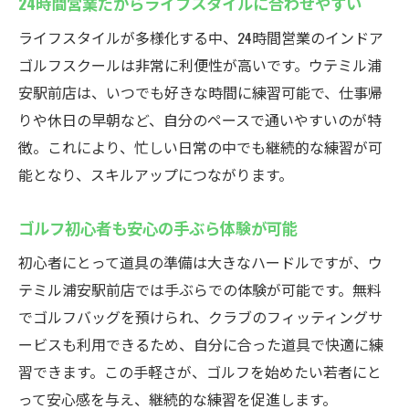
24時間営業だからライフスタイルに合わせやすい
ゴルフクラブの発送サービスでプレーがも
っと快適
ライフスタイルが多様化する中、24時間営業のインドア
インドアゴルフスクールならではの手厚い
ゴルフスクールは非常に利便性が高いです。ウテミル浦
サポート
安駅前店は、いつでも好きな時間に練習可能で、仕事帰
りや休日の早朝など、自分のペースで通いやすいのが特
遠方利用者にも対応した柔軟なサービス内
徴。これにより、忙しい日常の中でも継続的な練習が可
容
能となり、スキルアップにつながります。
クラブ管理の手間を省いて練習に集中でき
る
ゴルフ初心者も安心の手ぶら体験が可能
最新設備でゴルフライフを充実させる方法
初心者にとって道具の準備は大きなハードルですが、ウ
テミル浦安駅前店では手ぶらでの体験が可能です。無料
でゴルフバッグを預けられ、クラブのフィッティングサ
ービスも利用できるため、自分に合った道具で快適に練
習できます。この手軽さが、ゴルフを始めたい若者にと
って安心感を与え、継続的な練習を促進します。