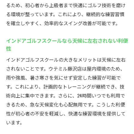
ウテミル藤沢店で初めてのゴルフを安心ス
るため、初心者から上級者まで快適にゴルフ技術を磨け
タート
る環境が整っています。これにより、継続的な練習習慣
初心者が通いやすいインドアゴルフスクー
を確立しやすく、効率的なスイング改善が可能です。
ルの特徴
インドアゴルフスクールなら天候に左右されない利便
無料貸出クラブで気軽にインドアゴルフデ
性
ビュー
インドアゴルフスクールの大きなメリットは天候に左右
インドアゴルフスクールで基礎技術をしっ
されないことです。ウテミル藤沢店は屋内環境のため、
かり習得
雨や強風、暑さ寒さを気にせず安定した練習が可能で
藤沢のインドアゴルフスクールでレッスン
す。これにより、計画的なトレーニングが継続でき、技
を体験
術向上に集中できます。さらに、24時間いつでも利用で
地域最安値！ウテミル藤沢店の魅力とは
きるため、急な天候変化も心配無用です。こうした利便
インドアゴルフスクールのコスパ最強プラ
性が初心者の不安を軽減し、快適な練習環境を提供して
ンを解説
います。
地域最安値プランでインドアゴルフをもっ