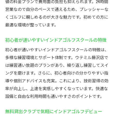
値の料金プランで費用面の負担も抑えられます。24時間
ツ
営業なので自分のペースで通えるため、プレッシャーな
インドアゴルフスクールなら荷物も気にせ
くゴルフに親しめるのが大きな魅力です。初めての方に
ず通える
最適な環境が整っています。
ウテミル藤沢店で体験できる便利なサービ
ス
初心者が通いやすいインドアゴルフスクールの特徴
藤沢駅近くのインドアゴルフスクールの選び方
初心者が通いやすいインドアゴルフスクールの特徴は、
インドアゴルフスクール選びで重視すべき
多様な練習環境とサポート体制です。ウテミル藤沢店で
ポイント
は練習通い放題のプランがあり、繰り返し練習してスイ
藤沢駅近くのインドアゴルフスクール比較
ングを磨けます。さらに、初心者向けの分かりやすい指
のコツ
導や個別アドバイスも充実。これにより、技術習得の効
初心者におすすめなインドアゴルフスクー
率が向上し、上達を実感しやすくなっています。快適な
ルとは
設備と自由な利用時間も通いやすさのポイントです。
インドアゴルフスクールの口コミや評判の
無料貸出クラブで気軽にインドアゴルフデビュー
活用法