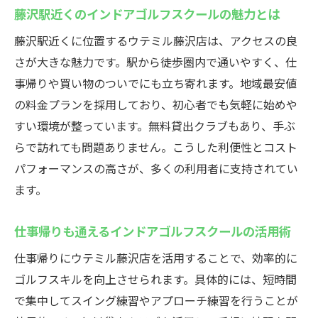
と身近に
藤沢駅近くのインドアゴルフスクールの魅力とは
通い放題のインドアゴルフスクールで練習
藤沢駅近くに位置するウテミル藤沢店は、アクセスの良
し放題
さが大きな魅力です。駅から徒歩圏内で通いやすく、仕
ウテミル藤沢店のインドアゴルフスクール
事帰りや買い物のついでにも立ち寄れます。地域最安値
料金の魅力
の料金プランを採用しており、初心者でも気軽に始めや
安く長く通えるインドアゴルフスクールの
すい環境が整っています。無料貸出クラブもあり、手ぶ
選び方
らで訪れても問題ありません。こうした利便性とコスト
コスト重視で選ぶインドアゴルフスクール
パフォーマンスの高さが、多くの利用者に支持されてい
のポイント
ます。
天候に左右されない快適ゴルフ練習の秘訣
仕事帰りも通えるインドアゴルフスクールの活用術
インドアゴルフスクールで安定した練習環
境を確保
仕事帰りにウテミル藤沢店を活用することで、効率的に
ゴルフスキルを向上させられます。具体的には、短時間
雨の日も安心のインドアゴルフスクール活
で集中してスイング練習やアプローチ練習を行うことが
用術