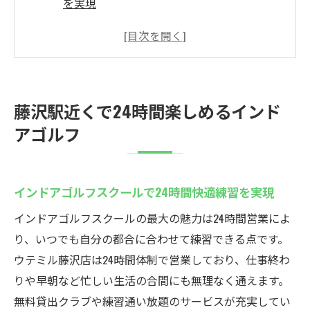
を実現
インドアゴルフスクールなら天候に左右さ
れない利便性
藤沢駅近くのインドアゴルフスクールの魅
力とは
藤沢駅近くで24時間楽しめるインド
仕事帰りも通えるインドアゴルフスクール
アゴルフ
の活用術
インドアゴルフスクールで健康維持と運動
習慣を両立
インドアゴルフスクールで24時間快適練習を実現
藤沢で人気のインドアゴルフスクールを選
インドアゴルフスクールの最大の魅力は24時間営業によ
ぶポイント
り、いつでも自分の都合に合わせて練習できる点です。
初心者歓迎！ウテミル藤沢店のゴルフスクール
ウテミル藤沢店は24時間体制で営業しており、仕事終わ
インドアゴルフスクールが初心者にも選ば
りや早朝など忙しい生活の合間にも無理なく通えます。
れる理由
無料貸出クラブや練習通い放題のサービスが充実してい