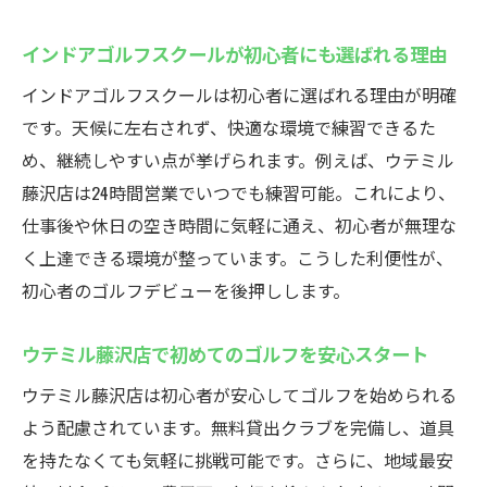
インドアゴルフスクールで継続的に技術を
磨く方法
インドアゴルフスクールが初心者にも選ばれる理由
藤沢駅近くでスイング改善に強いインドア
インドアゴルフスクールは初心者に選ばれる理由が明確
ゴルフスクール
です。天候に左右されず、快適な環境で練習できるた
専門インストラクター在籍のインドアゴル
め、継続しやすい点が挙げられます。例えば、ウテミル
フスクール
藤沢店は24時間営業でいつでも練習可能。これにより、
仕事後や休日の空き時間に気軽に通え、初心者が無理な
無料貸出クラブ！ウテミル藤沢店の便利さ
く上達できる環境が整っています。こうした利便性が、
インドアゴルフスクールの無料貸出クラブ
初心者のゴルフデビューを後押しします。
活用術
手ぶらで通えるインドアゴルフスクールの
ウテミル藤沢店で初めてのゴルフを安心スタート
魅力
ウテミル藤沢店は初心者が安心してゴルフを始められる
初心者も安心のインドアゴルフスクール設
よう配慮されています。無料貸出クラブを完備し、道具
備紹介
を持たなくても気軽に挑戦可能です。さらに、地域最安
無料貸出クラブでゴルフを気軽に始めるコ