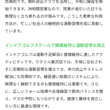
効果的です。無料貸出クラブを活用し、手軽に練習を開
天候不問のインドアゴルフスクールで目標
始できます。24時間営業なので、残業が長引いた日でも
達成へ
無理なく立ち寄れるのが強みです。こうした柔軟な利用
快適空間のインドアゴルフスクールで集中
方法が、忙しい社会人の継続的な運動習慣形成に貢献し
力アップ
ています。
通年快適なインドアゴルフスクールで上達
を実感
インドアゴルフスクールで健康維持と運動習慣を両立
インドアゴルフスクールで継続練習の習慣
インドアゴルフは運動不足解消と健康維持に適したアク
を築く
ティビティです。ウテミル藤沢店では、天候に左右され
インドアゴルフのメリットをウテミルで体感
ずに定期的な運動習慣を確立でき、体力向上やストレス
インドアゴルフスクールのメリットを徹底
解消にも効果的です。練習通い放題のシステムにより、
解説
無理なく継続できる点も健康維持には重要です。さら
ウテミルで感じるインドアゴルフスクール
に、正しいフォーム指導や反復練習で筋肉バランスを整
の魅力
え、ケガの予防にもつながります。健康と趣味を両立し
インドアゴルフスクールは効率的な練習に
たい方に最適な環境です。