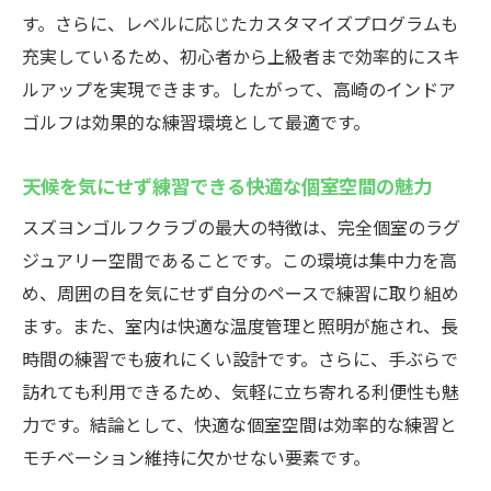
す。さらに、レベルに応じたカスタマイズプログラムも
高崎市で最新シミュレーター体験！スズヨンゴ
充実しているため、初心者から上級者まで効率的にスキ
ルフクラブ
ルアップを実現できます。したがって、高崎のインドア
高崎のインドアゴルフスクールで最先端技
ゴルフは効果的な練習環境として最適です。
術を体験
リアルなコース再現で楽しむインドアゴル
天候を気にせず練習できる快適な個室空間の魅力
フスクール
スズヨンゴルフクラブの最大の特徴は、完全個室のラグ
初心者も使いやすい最新シミュレーターの
ジュアリー空間であることです。この環境は集中力を高
特徴紹介
め、周囲の目を気にせず自分のペースで練習に取り組め
ゴルフシミュレーター練習の効果と上達ポ
ます。また、室内は快適な温度管理と照明が施され、長
イント
時間の練習でも疲れにくい設計です。さらに、手ぶらで
高崎で話題のインドアゴルフスクール利用
訪れても利用できるため、気軽に立ち寄れる利便性も魅
のコツ
力です。結論として、快適な個室空間は効率的な練習と
インドアゴルフスクールで体験できるサー
モチベーション維持に欠かせない要素です。
ビスを解説