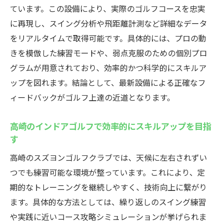
ています。この設備により、実際のゴルフコースを忠実
スズヨンゴルフクラブでインドアゴルフを満喫
に再現し、スイング分析や飛距離計測など詳細なデータ
する方法
をリアルタイムで取得可能です。具体的には、プロの動
手ぶらでOKなインドアゴルフスクールの利
きを模倣した練習モードや、弱点克服のための個別プロ
便性とは
グラムが用意されており、効率的かつ科学的にスキルア
最新シミュレーター活用で本格的な練習が
ップを図れます。結論として、最新設備による正確なフ
できる理由
ィードバックがゴルフ上達の近道となります。
マンツーマンレッスンで効率よく技術を伸
ばすコツ
高崎のインドアゴルフで効率的にスキルアップを目指
す
インドアゴルフスクール選びで重視すべき
設備とは
高崎のスズヨンゴルフクラブでは、天候に左右されずい
つでも練習可能な環境が整っています。これにより、定
快適なプライベート空間で集中して上達す
期的なトレーニングを継続しやすく、技術向上に繋がり
るメリット
ます。具体的な方法としては、繰り返しのスイング練習
高崎エリアのインドアゴルフ施設と比較し
や実践に近いコース攻略シミュレーションが挙げられま
た強み