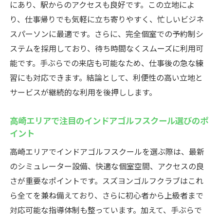
にあり、駅からのアクセスも良好です。この立地によ
手ぶらで楽しめる高崎市のインドアゴルフスポ
り、仕事帰りでも気軽に立ち寄りやすく、忙しいビジネ
ット
スパーソンに最適です。さらに、完全個室での予約制シ
インドアゴルフスクールなら手ぶらで気軽
ステムを採用しており、待ち時間なくスムーズに利用可
に通える
能です。手ぶらでの来店も可能なため、仕事後の急な練
レンタル充実で初心者も安心のインドアゴ
習にも対応できます。結論として、利便性の高い立地と
ルフ体験
サービスが継続的な利用を後押しします。
仕事後や休日も利用しやすいインドアゴル
高崎エリアで注目のインドアゴルフスクール選びのポ
フスクール
イント
高崎のインドアゴルフで快適な設備を満喫
高崎エリアでインドアゴルフスクールを選ぶ際は、最新
するコツ
のシミュレーター設備、快適な個室空間、アクセスの良
手軽に始めるインドアゴルフスクールのお
さが重要なポイントです。スズヨンゴルフクラブはこれ
すすめ理由
ら全てを兼ね備えており、さらに初心者から上級者まで
インドアゴルフスクール選びで重視するポ
対応可能な指導体制も整っています。加えて、手ぶらで
イント