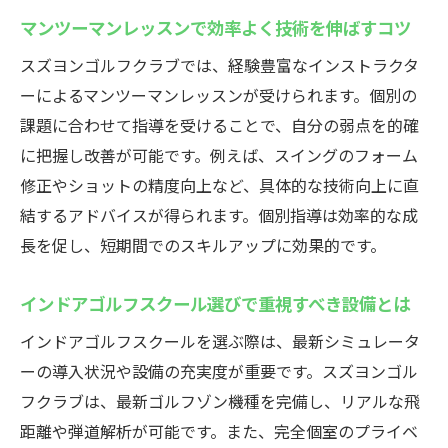
初心者でも安心！スズヨンゴルフクラブの魅力
マンツーマンレッスンで効率よく技術を伸ばすコツ
とは
インドアゴルフスクールで安心のサポート
スズヨンゴルフクラブでは、経験豊富なインストラクタ
体制
ーによるマンツーマンレッスンが受けられます。個別の
課題に合わせて指導を受けることで、自分の弱点を的確
初心者から始めるインドアゴルフスクール
に把握し改善が可能です。例えば、スイングのフォーム
の流れ
修正やショットの精度向上など、具体的な技術向上に直
体験レッスンで不安を解消できるインドア
結するアドバイスが得られます。個別指導は効率的な成
ゴルフ
長を促し、短期間でのスキルアップに効果的です。
分かりやすい指導が魅力のインドアゴルフ
スクール
インドアゴルフスクール選びで重視すべき設備とは
高崎で初めてでも楽しめるインドアゴルフ
インドアゴルフスクールを選ぶ際は、最新シミュレータ
体験
ーの導入状況や設備の充実度が重要です。スズヨンゴル
インドアゴルフスクールならではの安心ポ
フクラブは、最新ゴルフゾン機種を完備し、リアルな飛
イント
距離や弾道解析が可能です。また、完全個室のプライベ