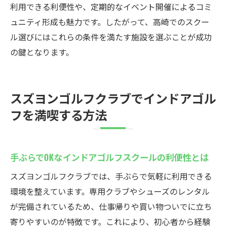
利用できる利便性や、定期的なイベント開催によるコミ
スズヨンゴルフクラブでゴルフスキルを磨く秘
ュニティ形成も魅力です。したがって、高崎でのスクー
訣
ル選びにはこれらの条件を満たす施設を選ぶことが成功
インドアゴルフスクール活用で着実にスコ
の鍵となります。
アアップ
個別指導のあるインドアゴルフスクールの
スズヨンゴルフクラブでインドアゴル
メリット
フを満喫する方法
定期的なレッスンで確実にスキルを高める
方法
設備を活かしたインドアゴルフ練習のポイ
手ぶらでOKなインドアゴルフスクールの利便性とは
ント
スズヨンゴルフクラブでは、手ぶらで気軽に利用できる
インドアゴルフスクールで目標達成までの
環境を整えています。専用クラブやシューズのレンタル
道のり
が完備されているため、仕事帰りや買い物ついでに立ち
高崎で効率よくスキルアップする練習法
寄りやすいのが特徴です。これにより、初心者から経験