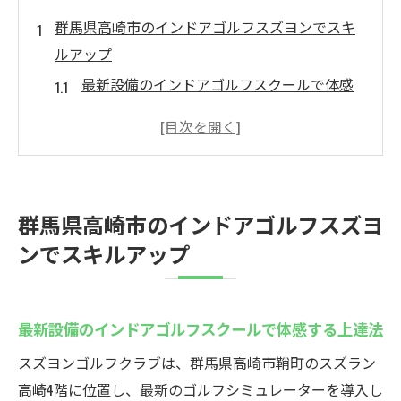
群馬県高崎市のインドアゴルフスズヨンでスキ
ルアップ
最新設備のインドアゴルフスクールで体感
する上達法
高崎のインドアゴルフで効率的にスキルア
ップを目指す
天候を気にせず練習できる快適な個室空間
群馬県高崎市のインドアゴルフスズヨ
の魅力
ンでスキルアップ
インドアゴルフスクールで初心者も安心し
て始める方法
仕事帰りでも通いやすい立地と利用のしや
最新設備のインドアゴルフスクールで体感する上達法
すさを解説
スズヨンゴルフクラブは、群馬県高崎市鞘町のスズラン
高崎エリアで注目のインドアゴルフスクー
高崎4階に位置し、最新のゴルフシミュレーターを導入し
ル選びのポイント