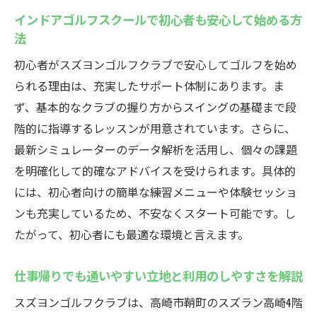
インドアゴルフスクールで初心者も安心して始める方
インドアゴルフスクールを探すならスズヨンゴ
法
ルフクラブへ
初心者がスズヨンゴルフクラブで安心してゴルフを始め
高崎で選ばれるインドアゴルフスクールの
られる理由は、充実したサポート体制にあります。ま
決め手とは
ず、基本的なクラブの握り方からスイングの基礎まで段
インドアゴルフスクールでレベル別サポー
階的に指導するレッスンが用意されています。さらに、
トの魅力
最新シミュレーターのデータ解析を活用し、個々の課題
個室完備で安心できるインドアゴルフスク
を明確化して的確なアドバイスを受けられます。具体的
ールの特長
には、初心者向けの簡単な練習メニューや体験セッショ
会員プランやサービス内容を比較するポイ
ンも充実しているため、不安なくスタート可能です。し
ント
たがって、初心者にも最適な環境と言えます。
インドアゴルフスクールで体験レッスンを
受けるメリット
仕事帰りでも通いやすい立地と利用のしやすさを解説
高崎のインドアゴルフ通い方と選び方ガイ
スズヨンゴルフクラブは、高崎市鞘町のスズラン高崎4階
ド