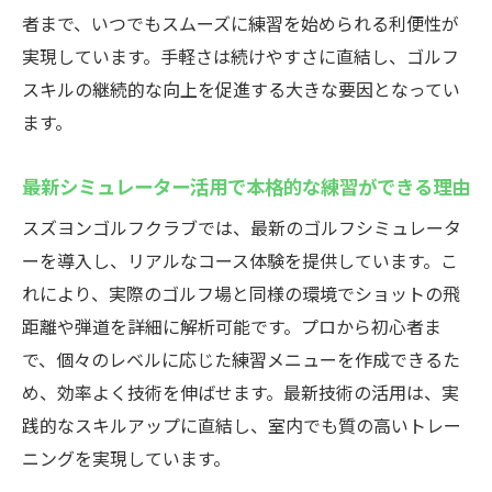
群馬県高崎市のスズヨンで快適なインドアゴル
者まで、いつでもスムーズに練習を始められる利便性が
フ
実現しています。手軽さは続けやすさに直結し、ゴルフ
インドアゴルフスクールで快適な個室体験
スキルの継続的な向上を促進する大きな要因となってい
を実現
ます。
高崎のインドアゴルフなら天候に左右され
ず練習可能
最新シミュレーター活用で本格的な練習ができる理由
居心地の良い空間で集中できるインドアゴ
スズヨンゴルフクラブでは、最新のゴルフシミュレータ
ルフスクール
ーを導入し、リアルなコース体験を提供しています。こ
高崎エリアで人気の理由と利用者の声を紹
れにより、実際のゴルフ場と同様の環境でショットの飛
介
距離や弾道を詳細に解析可能です。プロから初心者ま
インドアゴルフスクールの安全対策やサー
で、個々のレベルに応じた練習メニューを作成できるた
ビス解説
め、効率よく技術を伸ばせます。最新技術の活用は、実
快適な環境で長く続けられるインドアゴル
践的なスキルアップに直結し、室内でも質の高いトレー
フの魅力
ニングを実現しています。