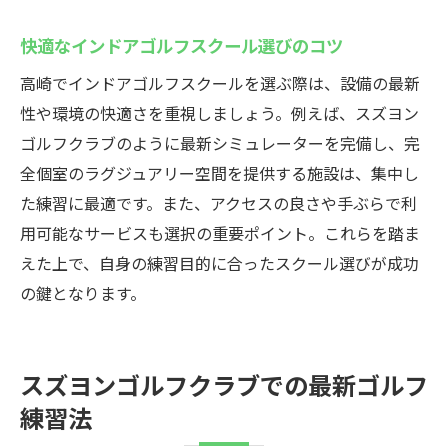
充実設備のインドアゴルフスクールで上達
快適なインドアゴルフスクール選びのコツ
促進
インドアゴルフスクールの施設環境が充実
高崎でインドアゴルフスクールを選ぶ際は、設備の最新
性や環境の快適さを重視しましょう。例えば、スズヨン
高崎のインドアゴルフスクール設備比較ガ
ゴルフクラブのように最新シミュレーターを完備し、完
イド
全個室のラグジュアリー空間を提供する施設は、集中し
高崎市でインドアゴルフを満喫する方法
た練習に最適です。また、アクセスの良さや手ぶらで利
インドアゴルフスクールで充実のゴルフラ
用可能なサービスも選択の重要ポイント。これらを踏ま
イフ
えた上で、自身の練習目的に合ったスクール選びが成功
仕事帰りでも利用しやすいインドアゴルフ
の鍵となります。
スクール
インドアゴルフスクールで休日を有意義に
過ごす
スズヨンゴルフクラブでの最新ゴルフ
家族や友人と楽しめるインドアゴルフスク
練習法
ール体験