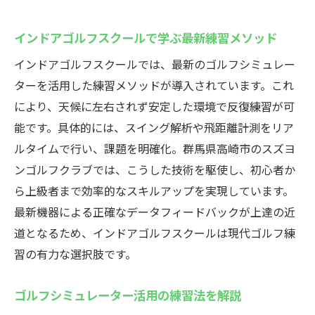
効率よく練習できるインドアゴルフスクー
ルの使い方
インドアゴルフスクールで学ぶ最新練習メソッド
自分のライフスタイルに合うインドアゴル
インドアゴルフスクールでは、最新のゴルフシミュレー
フスクール探し
ターを活用した練習メソッドが導入されています。これ
最新シミュレーターでのゴルフ練習体験
により、天候に左右されず安定した環境で反復練習が可
能です。具体的には、スイング解析や飛距離計測をリア
インドアゴルフスクールで味わう最新シミ
ルタイムで行い、課題を明確化。群馬県高崎市のスズヨ
ュレーター
ンゴルフクラブでは、こうした技術を駆使し、初心者か
高機能シミュレーターのインドアゴルフス
ら上級者まで効率的なスキルアップを実現しています。
クール活用法
最新機器による正確なデータフィードバックが上達の近
実践的な練習ができるインドアゴルフスク
道となるため、インドアゴルフスクールは現代ゴルフ練
ールの魅力
習の有力な選択肢です。
リアルなコース体験ができるインドアゴル
フスクール
ゴルフシミュレーター活用の練習法を解説
初心者からプロも満足のシミュレーション