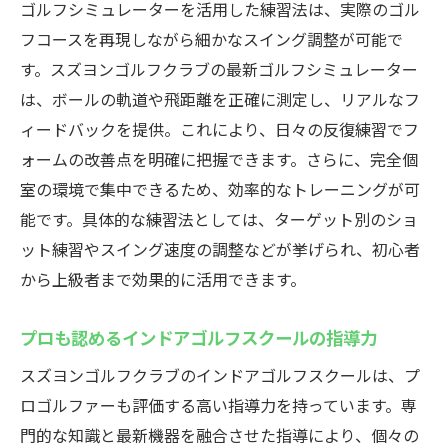
ゴルフシミュレーターを活用した練習法は、実際のゴル
練習
フコースを再現しながら細かなスイング調整が可能で
インドアゴルフスクールで技術力を高める
す。スズヨンゴルフクラブの最新ゴルフシミュレーター
ポイント
は、ボールの軌道や飛距離を正確に測定し、リアルなフ
ラグジュアリーな個室空間でゴルフを楽しむ
ィードバックを提供。これにより、日々の反復練習でフ
インドアゴルフスクールで味わうラグジュ
ォームの改善点を明確に把握できます。さらに、完全個
アリー空間
室の環境で集中できるため、効率的なトレーニングが可
完全個室のインドアゴルフスクールで快適
能です。具体的な練習法としては、ターゲット別のショ
練習
ット練習やスイング速度の調整などが挙げられ、初心者
から上級者まで効果的に活用できます。
プライベート空間でインドアゴルフスクー
ル体験
プロも認めるインドアゴルフスクールの指導力
インドアゴルフスクールなら周囲を気にせ
ず集中
スズヨンゴルフクラブのインドアゴルフスクールは、プ
ロゴルファーも評価する高い指導力を持っています。専
高崎で叶う上質なインドアゴルフスクール
門的な知識と最新機器を融合させた指導により、個々の
の魅力