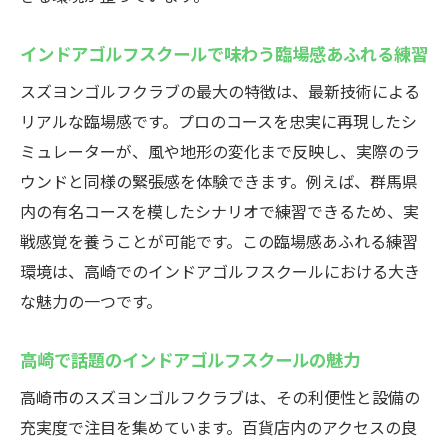
フ
手ぶら来店可能なインドアゴルフスクール
インドアゴルフスクールで味わう臨場感あふれる練習
の魅力
スズヨンゴルフクラブの最大の特徴は、最新技術による
初心者歓迎の手ぶらインドアゴルフスクー
リアルな臨場感です。プロのコースを忠実に再現したシ
ル入門
ミュレーターが、風や地形の変化まで反映し、実際のラ
インドアゴルフスクールで身軽に楽しむ練
ウンドと同様の緊張感を体験できます。例えば、群馬県
習体験
内の有名コースを模したシナリオで練習できるため、実
荷物不要のインドアゴルフスクール活用術
戦感覚を養うことが可能です。この臨場感あふれる練習
初心者歓迎！高崎市のインドアゴルフ施設
環境は、高崎でのインドアゴルフスクールにおける大き
な魅力の一つです。
インドアゴルフスクールで初心者も安心デ
ビュー
高崎で話題のインドアゴルフスクールの魅力
初めての方へインドアゴルフスクールの流
れを紹介
高崎市のスズヨンゴルフクラブは、その利便性と設備の
充実度で注目を集めています。百貨店内のアクセスの良
初心者向けインドアゴルフスクールのサポ