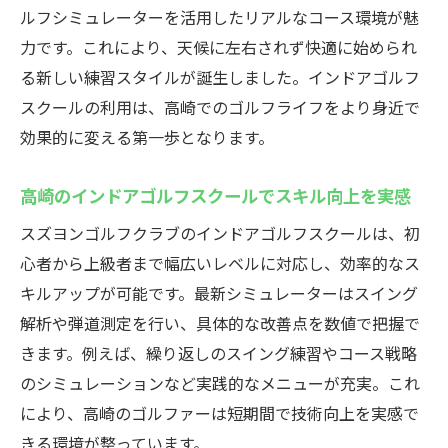
ソッド
ルフシミュレーターを活用したリアルなコース環境が魅
ゴルフシミュレーター活用の練習法を解説
力です。これにより、天候に左右されず快適に始められ
プロも認めるインドアゴルフスクールの指
る新しい練習スタイルが誕生しました。インドアゴルフ
導力
スクールの利用は、高崎でのゴルフライフをより身近で
インドアゴルフスクールでレベル別上達を
効果的に変える第一歩となります。
実現
高崎のインドアゴルフスクールでスキル向上を実感
高崎のインドアゴルフスクールの特徴を比
較
スズヨンゴルフクラブのインドアゴルフスクールは、初
心者から上級者まで幅広いレベルに対応し、効率的なス
自分に合ったインドアゴルフスクールの選
キルアップが可能です。最新シミュレーターはスイング
び方
解析や弾道測定を行い、具体的な改善点を数値で把握で
手ぶらで楽しむ高崎市のインドアゴルフ
きます。例えば、繰り返しのスイング練習やコース戦略
インドアゴルフスクールなら手ぶらで気軽
のシミュレーションなど実践的なメニューが充実。これ
に通える
により、高崎のゴルファーは短期間で技術向上を実感で
貸出クラブで叶う高崎の快適インドアゴル
きる環境が整っています。