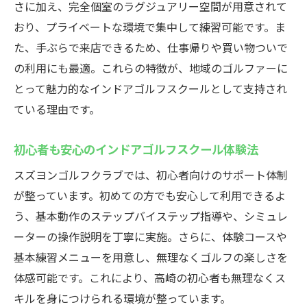
さに加え、完全個室のラグジュアリー空間が用意されて
ート体制
おり、プライベートな環境で集中して練習可能です。ま
基礎から学べるインドアゴルフスクールの
た、手ぶらで来店できるため、仕事帰りや買い物ついで
利点
の利用にも最適。これらの特徴が、地域のゴルファーに
インドアゴルフスクールで着実にステップ
とって魅力的なインドアゴルフスクールとして支持され
アップ
ている理由です。
初心者も上達できるインドアゴルフスクー
ル選び
初心者も安心のインドアゴルフスクール体験法
スズヨンゴルフクラブの魅力と設備紹介
スズヨンゴルフクラブでは、初心者向けのサポート体制
インドアゴルフスクールの最新設備を徹底
が整っています。初めての方でも安心して利用できるよ
解説
う、基本動作のステップバイステップ指導や、シミュレ
ゴルフシミュレーターで叶う臨場感あふれ
ーターの操作説明を丁寧に実施。さらに、体験コースや
る体験
基本練習メニューを用意し、無理なくゴルフの楽しさを
快適な個室空間でインドアゴルフスクール
体感可能です。これにより、高崎の初心者も無理なくス
を満喫
キルを身につけられる環境が整っています。