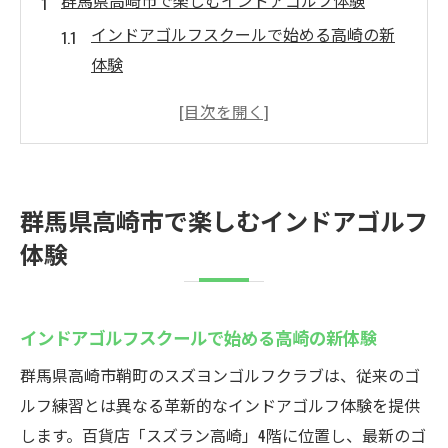
群馬県高崎市で楽しむインドアゴルフ体験
インドアゴルフスクールで始める高崎の新
体験
高崎のインドアゴルフスクールでスキル向
上を実感
インドアゴルフスクールで味わう臨場感あ
ふれる練習
群馬県高崎市で楽しむインドアゴルフ
高崎で話題のインドアゴルフスクールの魅
体験
力
初心者も安心のインドアゴルフスクール体
験法
インドアゴルフスクールで始める高崎の新体験
快適なインドアゴルフスクール選びのコツ
群馬県高崎市鞘町のスズヨンゴルフクラブは、従来のゴ
スズヨンゴルフクラブでの最新ゴルフ練習法
ルフ練習とは異なる革新的なインドアゴルフ体験を提供
インドアゴルフスクールで学ぶ最新練習メ
します。百貨店「スズラン高崎」4階に位置し、最新のゴ