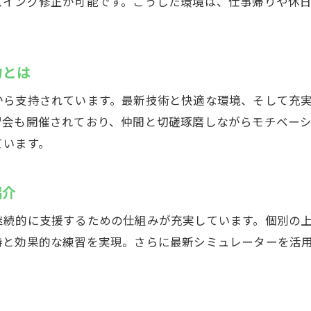
スイング修正が可能です。こうした環境は、仕事帰りや休
自己流から脱却するためのポイントを解説
インドアゴルフスクールの魅力を解説
力とは
インドアゴルフスクールが選ばれる理由を紹介
初心者歓迎の安心サポート体制が充実
から支持されています。最新技術と快適な環境、そして充
最新設備で叶うストレスフリーなゴルフ練習
習会も開催されており、仲間と切磋琢磨しながらモチベー
ています。
スコアアップに直結するカリキュラムの特徴
グループレッスンとマンツーマン指導の違い
紹介
各自のペースで楽しめる柔軟な利用スタイル
群馬県高崎市で最高のゴルフ体験を
継続的に支援するための仕組みが充実しています。個別の
持と効果的な練習を実現。さらに最新シミュレーターを活
インドアゴルフスクールで理想のゴルフを実現
高崎市で評判の施設が提供する特別体験
快適な空間でスコアアップを目指そう