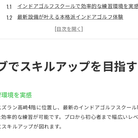
インドアゴルフスクールで効率的な練習環境を実
最新設備が叶える本格派インドアゴルフ体験
初心者でも安心なスズヨンの徹底サポート体制
快適な個室空間で集中できるインドア練習法
ゴルフ愛好者が支持するスクールの魅力とは
継続的なスキル向上を支える仕組みを紹介
ブでスキルアップを目指す
高崎市のインドアゴルフ施設で腕を磨く
高崎で選ばれるインドアゴルフスクールの特徴
アクセス抜群な施設で手軽にゴルフ上達
習環境を実感
天候に左右されない快適な練習環境の魅力
スズラン高崎4階に位置し、最新のインドアゴルフスクール
ゴルフシミュレーターで実力を可視化しよう
た効率的な練習が可能です。プロから初心者まで幅広いレ
インドアゴルフスクール体験で見つける課題
にスキルアップが図れます。
地元で人気のインドア施設活用術を解説