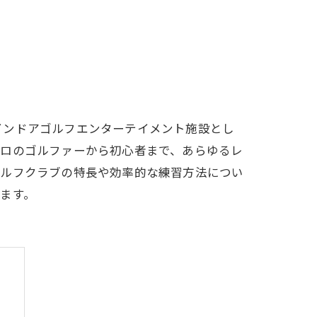
LFCLUB(スズヨンゴルフクラブ)料金表
有店 料金表
インドアゴルフエンターテイメント施設とし
プロのゴルファーから初心者まで、あらゆるレ
ゴルフクラブの特長や効率的な練習方法につい
ます。