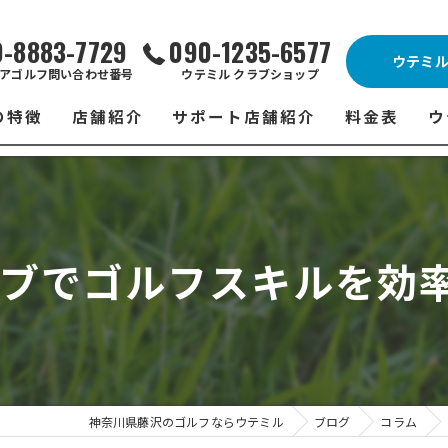
0-8883-7729
090-1235-6577
ウテミ
アゴルフ問い合わせ番号
ウテミル クラブショップ
の特徴
店舗紹介
サポート店舗紹介
料金表
ウ
ビス
ウテミル 藤沢店
シミュレーションゴルフ Caddy
藤沢店 料金
ウ
スン
ウテミル 浦安駅前店
Golfet亀有店
浦安駅前店 
ウ
ラブでゴルフスキルを効
場
市原インドアゴルフ
スズヨンゴルフクラブ(SUZU4-GOLFCLUB)
市原インドアゴ
フ
ント
ウテミルスクール高崎店
ウテミルスクー
フ
ッティング
サポート店舗
よ
シミュレーシ
ブショップ
試
神奈川県藤沢のゴルフならウテミル
ブログ
コラム