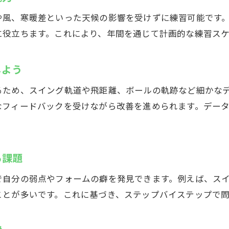
急な予定にも対応できる柔軟な利用環境
や風、寒暖差といった天候の影響を受けずに練習可能です
初心者も安心して始められるサービス体制
に役立ちます。これにより、年間を通じて計画的な練習スケ
空き時間を有効活用できるインドアゴルフ活用法
身軽に通える新しいゴルフライフを提案
しよう
るため、スイング軌道や飛距離、ボールの軌跡など細かな
なフィードバックを受けながら改善を進められます。デー
る課題
で自分の弱点やフォームの癖を発見できます。例えば、ス
ことが多いです。これに基づき、ステップバイステップで