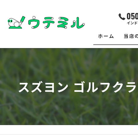
05
インド
ホーム
当店
サー
レッ
スズヨン ゴルフク
練習
イベ
フィ
クラ