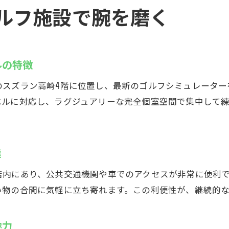
シミュレーター完備の施設で本格練習を体験
ルフ施設で腕を磨く
仕事帰りにも通いやすい利便性が魅力
季節を問わず楽しめるゴルフの新習慣
スズヨンゴルフクラブの特徴と利用法
ルの特徴
インドアゴルフスクールの利用手順を徹底解説
のスズラン高崎4階に位置し、最新のゴルフシミュレーター
手ぶらで通えるスズヨンの設備が充実
ベルに対応し、ラグジュアリーな完全個室空間で集中して
完全個室で集中できるプレイスタイルを提案
最新シミュレーターの使い方をわかりやすく紹介
利用者目線で選ばれ続けるポイントとは
達
初心者から上級者まで満足できる利用法
店内にあり、公共交通機関や車でのアクセスが非常に便利
手ぶらで楽しむインドアゴルフのメリット
い物の合間に気軽に立ち寄れます。この利便性が、継続的
インドアゴルフスクールなら手ぶらで気軽に練習
レンタル完備で荷物不要のストレスフリー体験
魅力