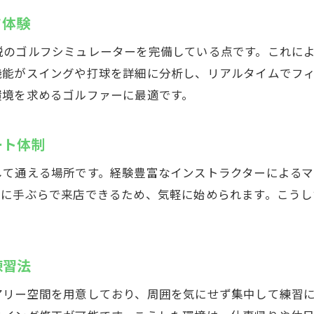
最新シミュレーターでゴルフを楽しむ方法
フ体験
インドアゴルフスクールの最先端機器活用法
鋭のゴルフシミュレーターを完備している点です。これに
臨場感あふれるゴルフシミュレーション体験
機能がスイングや打球を詳細に分析し、リアルタイムでフ
シミュレーターで読み解く自分のスイング分析
環境を求めるゴルファーに最適です。
初心者も安心のわかりやすい操作ガイド紹介
最新技術で楽しむ新しいインドアゴルフの世界
ート体制
反復練習で上達へ導くシミュレーターのメリット
して通える場所です。経験豊富なインストラクターによる
マンツーマン指導でゴルフスキルを向上
らに手ぶらで来店できるため、気軽に始められます。こう
インドアゴルフスクールの個別レッスン効果を実
プロによる丁寧な指導で理想のスイングへ
練習法
悩み解決に役立つマンツーマン練習の流れ
指導とシミュレーター併用で効率アップ
アリー空間を用意しており、周囲を気にせず集中して練習
目標設定をサポートするレッスンプラン紹介