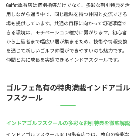
なアクセス
Golfet亀有店は個別指導だけでなく、多彩な割引特典を活
仕事帰りも通える駅近インドアゴルフスク
用しながら通う中で、同じ趣味を持つ仲間と交流できる
ール
場も提供しています。共通の目標に向かって切磋琢磨で
きる環境は、モチベーション維持に繋がります。初心者
忙しい方におすすめのインドアゴルフスク
から上級者まで幅広い層が集まるため、技術や情報交換
ール活用法
を通じて新しいゴルフ仲間ができやすいのも魅力です。
インドアゴルフスクールの好立地が生むメ
仲間と共に成長を実感できるインドアスクールです。
リットとは
駅近インドアゴルフスクールで続けやすさ
を実感
ゴルフェ亀有の特典満載インドアゴル
ゴルフェ亀有でゴルフスキルをアップしよう
フスクール
インドアゴルフスクールで効果的なスキル
アップ術
個別指導で着実に上達できるインドアゴル
インドアゴルフスクールの多彩な割引特典を徹底解説
フスクール
インドアゴルフスクールGolfet亀有店では、独自の多彩な