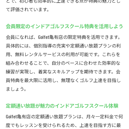
とで、初心者も効率的に上達できる点が特典の魅力とし
ゴルフ
て評価されています。
無料レンタル完備のインドアゴルフスクー
ルが便利
会員限定のインドアゴルフスクール特典を活用しよう
仕事帰りにも手軽に通えるインドアゴルフ
会員になれば、Golfet亀有店の限定特典を活用できます。
スクール
具体的には、個別指導の充実や定額通い放題プランの利
道具不要で始めるインドアゴルフスクール
用、無料レンタルサービスの利用が可能です。これらを
のメリット
組み合わせることで、自分のペースに合わせた効率的な
亀有の最新インドアゴルフ設備を紹介
練習が実現し、着実なスキルアップを期待できます。会
最新設備が揃うインドアゴルフスクールで
員特典を最大限に活用し、無理なくゴルフ上達を目指し
快適練習
ましょう。
高性能シミュレーター導入のインドアゴル
定額通い放題が魅力のインドアゴルフスクール体験
フスクール
インドアゴルフスクールの充実した練習環
Golfet亀有店の定額通い放題プランは、月々一定料金で何
境とは
度でもレッスンを受けられるため、上達を目指す方に最