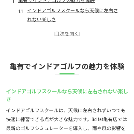
亀有でインドアゴルフの魅力を体験
インドアゴルフスクールなら天候に左右さ
れない楽しさ
駅近のインドアゴルフスクールで気軽に始
める新習慣
初心者も安心できるインドアゴルフスクー
ルの魅力
亀有でインドアゴルフの魅力を体験
通いやすさで選ぶインドアゴルフスクール
の特長
インドアゴルフスクールで健康的な趣味を
インドアゴルフスクールなら天候に左右されない楽し
実現
さ
インドアゴルフスクールで新しいゴルフ仲
インドアゴルフスクールは、天候に左右されずいつでも
間と出会う
快適に練習できる点が大きな魅力です。Golfet亀有店では
ゴルフェ亀有の特典満載インドアゴルフスクー
最新のゴルフシミュレーターを導入し、雨や風の影響を