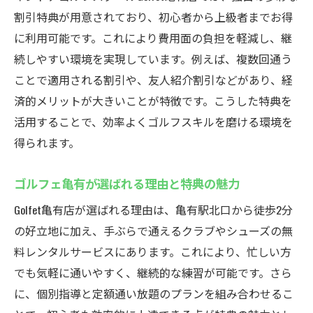
定額制で何度も通えるインドアゴルフスク
割引特典が用意されており、初心者から上級者までお得
ールの強み
に利用可能です。これにより費用面の負担を軽減し、継
上級者も満足できるインドアゴルフスクー
続しやすい環境を実現しています。例えば、複数回通う
ルの指導力
ことで適用される割引や、友人紹介割引などがあり、経
インドアゴルフスクールで目標達成をサポ
済的メリットが大きいことが特徴です。こうした特典を
ート
活用することで、効率よくゴルフスキルを磨ける環境を
得られます。
成果を実感できるインドアゴルフスクール
のレッスン
ゴルフェ亀有が選ばれる理由と特典の魅力
無料レンタルで手軽にゴルフを楽しむ方法
Golfet亀有店が選ばれる理由は、亀有駅北口から徒歩2分
インドアゴルフスクールの無料レンタル活
の好立地に加え、手ぶらで通えるクラブやシューズの無
用法
料レンタルサービスにあります。これにより、忙しい方
手ぶらでOKなインドアゴルフスクールの魅
でも気軽に通いやすく、継続的な練習が可能です。さら
力体験
に、個別指導と定額通い放題のプランを組み合わせるこ
クラブやシューズの無料サービスで始める