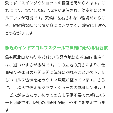
ル
受けずにスイングやショットの精度を高められます。こ
インドアゴルフスクールの多彩な割引特典
れにより、安定した練習環境が確保され、効率的にスキ
を徹底解説
ルアップが可能です。天候に左右されない環境だからこ
ゴルフェ亀有が選ばれる理由と特典の魅力
そ、継続的な練習習慣が身につきやすく、確実に上達へ
とつながります。
会員限定のインドアゴルフスクール特典を
活用しよう
駅近のインドアゴルフスクールで気軽に始める新習慣
定額通い放題が魅力のインドアゴルフスク
亀有駅北口から徒歩2分という好立地にあるGolfet亀有店
ール体験
は、通いやすさが抜群です。この立地の良さにより、仕
個別指導と割引特典で上達を実感できるス
事帰りや休日の隙間時間に気軽に訪れることができ、新
クール
しいゴルフ習慣を始めやすい環境が整っています。さら
インドアゴルフスクールでお得にゴルフを
に、手ぶらで通えるクラブ・シューズの無料レンタルサ
始める方法
ービスがあるため、初めての方も準備不要で気軽にスタ
手ぶらで通える亀有のゴルフスクール
ート可能です。駅近の利便性が続けやすさを支えていま
手ぶらで通えるインドアゴルフスクールの
す。