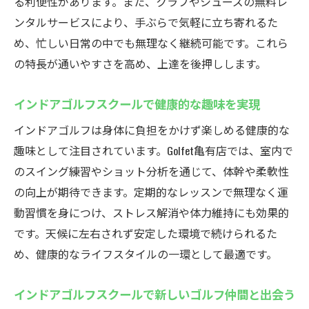
る利便性があります。また、クラブやシューズの無料レ
インドアゴルフスクールでゴルフデビュー
ンタルサービスにより、手ぶらで気軽に立ち寄れるた
を成功させる
め、忙しい日常の中でも無理なく継続可能です。これら
個別指導が魅力のインドアゴルフスクール
の特長が通いやすさを高め、上達を後押しします。
入門
初心者向けプランが豊富なインドアゴルフ
インドアゴルフスクールで健康的な趣味を実現
スクール
インドアゴルフは身体に負担をかけず楽しめる健康的な
初めてのゴルフもインドアスクールなら安
趣味として注目されています。Golfet亀有店では、室内で
心スタート
のスイング練習やショット分析を通じて、体幹や柔軟性
インドアゴルフスクールで基礎からしっか
の向上が期待できます。定期的なレッスンで無理なく運
り学ぼう
動習慣を身につけ、ストレス解消や体力維持にも効果的
亀有駅近のインドアゴルフスクールの魅力
です。天候に左右されず安定した環境で続けられるた
駅近で通いやすいインドアゴルフスクール
め、健康的なライフスタイルの一環として最適です。
の利便性
インドアゴルフスクールで新しいゴルフ仲間と出会う
インドアゴルフスクールだからこその快適