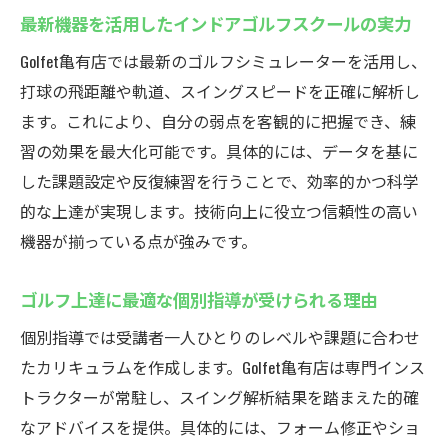
インドアゴルフスクールは初心者にも最適
最新機器を活用したインドアゴルフスクールの実力
な理由
Golfet亀有店では最新のゴルフシミュレーターを活用し、
個別指導でゴルフ未経験者も上達を実感で
打球の飛距離や軌道、スイングスピードを正確に解析し
きる
ます。これにより、自分の弱点を客観的に把握でき、練
ゴルフェ亀有の定額通い放題プランが初心
習の効果を最大化可能です。具体的には、データを基に
者に人気
した課題設定や反復練習を行うことで、効率的かつ科学
安心して始められるインドアゴルフスクー
的な上達が実現します。技術向上に役立つ信頼性の高い
ルの特典
機器が揃っている点が強みです。
初めてでも続けやすいサポート体制を解説
初心者の不安を解消するインドアゴルフス
ゴルフ上達に最適な個別指導が受けられる理由
クール選び
個別指導では受講者一人ひとりのレベルや課題に合わせ
駅近で便利な亀有のゴルフスクール
たカリキュラムを作成します。Golfet亀有店は専門インス
駅近インドアゴルフスクールの通いやすさ
トラクターが常駐し、スイング解析結果を踏まえた的確
が魅力
なアドバイスを提供。具体的には、フォーム修正やショ