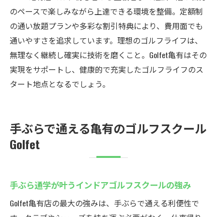
初心者も安心の個別サポート体制を徹底紹
のペースで楽しみながら上達できる環境を整備。定額制
介
の通い放題プランや多彩な割引特典により、費用面でも
自分のペースで学べるインドアゴルフスク
通いやすさを追求しています。理想のゴルフライフは、
ールの強み
無理なく継続し確実に技術を磨くこと。Golfet亀有はその
個別指導がスコアアップにつながる理由を
実現をサポートし、健康的で充実したゴルフライフのス
解説
タート地点となるでしょう。
上達を実感できるインドアゴルフスクール
の特徴
手ぶらで通える亀有のゴルフスクール
定額制で通い放題！亀有のゴルフスクール
Golfet
定額制インドアゴルフスクールで練習し放
題の魅力
ゴルフェ亀有の通い放題プランで上達を目
手ぶら通学が叶うインドアゴルフスクールの強み
指そう
Golfet亀有店の最大の強みは、手ぶらで通える利便性で
月額制で安心してゴルフ練習を続けられる