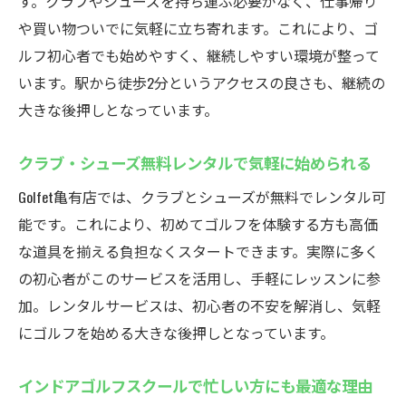
す。クラブやシューズを持ち運ぶ必要がなく、仕事帰り
理由
や買い物ついでに気軽に立ち寄れます。これにより、ゴ
通い放題で自分のペースに合わせたスキル
ルフ初心者でも始めやすく、継続しやすい環境が整って
アップ
います。駅から徒歩2分というアクセスの良さも、継続の
継続的な練習が可能なインドアゴルフスク
大きな後押しとなっています。
ール
ゴルフェ亀有のコストパフォーマンスに納
クラブ・シューズ無料レンタルで気軽に始められる
得
Golfet亀有店では、クラブとシューズが無料でレンタル可
ゴルフ初心者におすすめの亀有スクール
能です。これにより、初めてゴルフを体験する方も高価
インドアゴルフスクールは初心者に最適な
な道具を揃える負担なくスタートできます。実際に多く
選択肢
の初心者がこのサービスを活用し、手軽にレッスンに参
ゴルフェ亀有で初めてのゴルフデビューを
加。レンタルサービスは、初心者の不安を解消し、気軽
応援
にゴルフを始める大きな後押しとなっています。
初心者向けサポートが充実したインドアゴ
インドアゴルフスクールで忙しい方にも最適な理由
ルフスクール