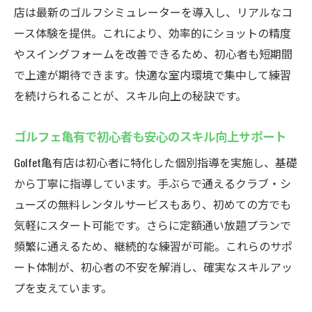
手ぶらで通える亀有のゴルフスクールGolfet
店は最新のゴルフシミュレーターを導入し、リアルなコ
手ぶら通学が叶うインドアゴルフスクール
ース体験を提供。これにより、効率的にショットの精度
の強み
やスイングフォームを改善できるため、初心者も短期間
クラブ・シューズ無料レンタルで気軽に始
で上達が期待できます。快適な室内環境で集中して練習
められる
を続けられることが、スキル向上の秘訣です。
インドアゴルフスクールで忙しい方にも最
適な理由
ゴルフェ亀有で初心者も安心のスキル向上サポート
仕事帰りもOKな手ぶら対応インドアゴルフ
Golfet亀有店は初心者に特化した個別指導を実施し、基礎
スクール
から丁寧に指導しています。手ぶらで通えるクラブ・シ
ゴルフェ亀有の手厚いサービスで快適ゴル
ューズの無料レンタルサービスもあり、初めての方でも
フ体験
気軽にスタート可能です。さらに定額通い放題プランで
頻繁に通えるため、継続的な練習が可能。これらのサポ
初心者が手ぶらで安心して通える魅力を徹
ート体制が、初心者の不安を解消し、確実なスキルアッ
底紹介
プを支えています。
初心者必見！亀有のゴルフスクールの魅力