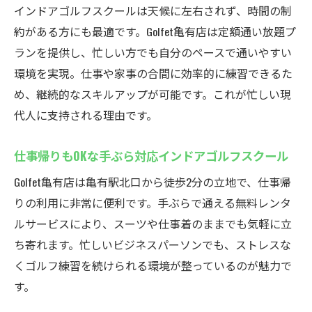
インドアゴルフスクールは天候に左右されず、時間の制
初めてでも安心して通えるレッスン内容を
約がある方にも最適です。Golfet亀有店は定額通い放題プ
紹介
ランを提供し、忙しい方でも自分のペースで通いやすい
ゴルフ未経験者も楽しく続けられる理由
環境を実現。仕事や家事の合間に効率的に練習できるた
初心者のステップアップを支えるインドア
め、継続的なスキルアップが可能です。これが忙しい現
ゴルフスクール
代人に支持される理由です。
最新設備完備！亀有のインドアゴルフGolfet
最新設備が充実したインドアゴルフスクー
仕事帰りもOKな手ぶら対応インドアゴルフスクール
ルの魅力
Golfet亀有店は亀有駅北口から徒歩2分の立地で、仕事帰
ゴルフェ亀有のシミュレーターでリアルな
りの利用に非常に便利です。手ぶらで通える無料レンタ
練習体験
ルサービスにより、スーツや仕事着のままでも気軽に立
左右両用打席であらゆるゴルファーに対応
ち寄れます。忙しいビジネスパーソンでも、ストレスな
快適な室内環境で集中してゴルフを楽しめ
くゴルフ練習を続けられる環境が整っているのが魅力で
る
す。
最新機器を活かしたインドアゴルフの上達