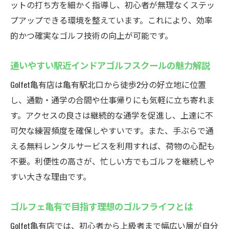
ゴルフェ亀有は仕事帰りや休日の利用にぴ
ットの打ち方を細かく指導し、初心者が無理なくステッ
ったり
プアップできる環境を整えています。これにより、効率
的かつ確実なゴルフ技術の向上が可能です。
アクセス抜群のインドアゴルフスクールを
選ぶ理由
通いやすい駅近インドアゴルフスクールの魅力解説
駅から徒歩2分で始める快適ゴルフライフ
Golfet亀有店は亀有駅北口から徒歩2分の好立地に位置
通いやすい立地が継続練習をサポートする
し、通勤・通学の合間や仕事帰りにも気軽に立ち寄れま
ポイント
す。アクセスの良さは継続的な通学を促進し、上達に不
駅近ゴルフェ亀有でスキルアップを実現し
可欠な練習頻度を確保しやすいです。また、手ぶらで通
よう
える無料レンタルサービスを利用すれば、荷物の心配も
個別指導で上達する亀有のゴルフスクール
不要。利便性の高さが、忙しい方でもゴルフを継続しや
インドアゴルフスクールの個別指導で確実
すい大きな理由です。
に上達
ゴルフェ亀有のマンツーマン指導の魅力を
ゴルフェ亀有で目指す理想のゴルフライフとは
解説
Golfet亀有店では、初心者から上級者まで幅広い層が自分