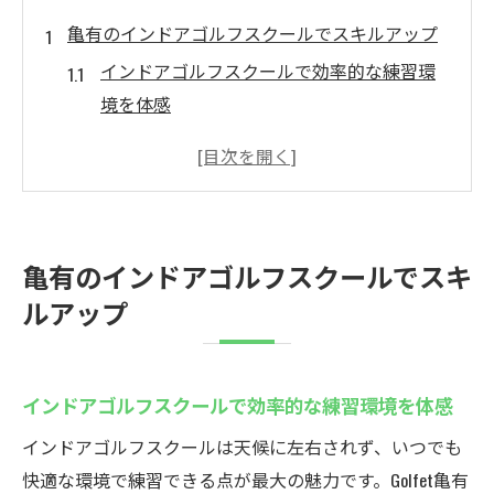
亀有のインドアゴルフスクールでスキルアップ
インドアゴルフスクールで効率的な練習環
境を体感
ゴルフェ亀有で初心者も安心のスキル向上
サポート
最新機器を活用したインドアゴルフスクー
ルの実力
亀有のインドアゴルフスクールでスキ
ゴルフ上達に最適な個別指導が受けられる
ルアップ
理由
通いやすい駅近インドアゴルフスクールの
魅力解説
インドアゴルフスクールで効率的な練習環境を体感
ゴルフェ亀有で目指す理想のゴルフライフ
インドアゴルフスクールは天候に左右されず、いつでも
とは
快適な環境で練習できる点が最大の魅力です。Golfet亀有