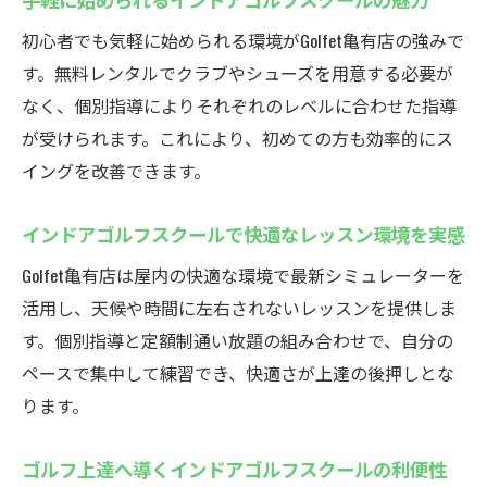
ドアゴルフスクール
初心者でも気軽に始められる環境がGolfet亀有店の強みで
インドアゴルフスクールで手軽にレッスン
す。無料レンタルでクラブやシューズを用意する必要が
をスタート
なく、個別指導によりそれぞれのレベルに合わせた指導
荷物不要なインドアゴルフスクールの便利
が受けられます。これにより、初めての方も効率的にス
さ
イングを改善できます。
初心者も安心のインドアゴルフスクール無
料レンタル
インドアゴルフスクールで快適なレッスン環境を実感
準備不要なインドアゴルフスクールで時間
Golfet亀有店は屋内の快適な環境で最新シミュレーターを
を有効活用
活用し、天候や時間に左右されないレッスンを提供しま
個別指導と定額通い放題が魅力のゴルフェ
す。個別指導と定額制通い放題の組み合わせで、自分の
個別指導が充実したインドアゴルフスクー
ペースで集中して練習でき、快適さが上達の後押しとな
ルの強み
ります。
定額通い放題で通いやすいインドアゴルフ
スクール
ゴルフ上達へ導くインドアゴルフスクールの利便性