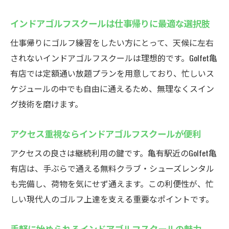
ゴルフェ亀有のインドアゴルフスクールが
選ばれる理由
インドアゴルフスクールは仕事帰りに最適な選択肢
インドアゴルフスクールで基礎から丁寧に
仕事帰りにゴルフ練習をしたい方にとって、天候に左右
学べる環境
されないインドアゴルフスクールは理想的です。Golfet亀
初心者向けインドアゴルフスクールのサポ
有店では定額通い放題プランを用意しており、忙しいス
ート体制
ケジュールの中でも自由に通えるため、無理なくスイン
インドアゴルフスクールで楽しく続けられ
グ技術を磨けます。
る秘訣
アクセス重視ならインドアゴルフスクールが便利
上達を実感できるインドアゴルフスクール
の魅力
アクセスの良さは継続利用の鍵です。亀有駅近のGolfet亀
手ぶらで通えるインドアゴルフスクールの特長
有店は、手ぶらで通える無料クラブ・シューズレンタル
も完備し、荷物を気にせず通えます。この利便性が、忙
手ぶらOKのインドアゴルフスクールで気軽
しい現代人のゴルフ上達を支える重要なポイントです。
に通える
クラブ・シューズ無料レンタルがあるイン
手軽に始められるインドアゴルフスクールの魅力