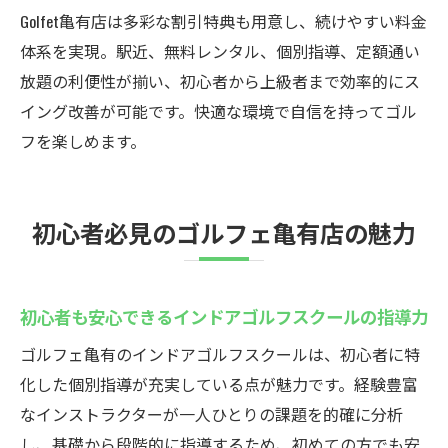
インドアゴルフスクールで自分に合った練
Golfet亀有店は多彩な割引特典も用意し、続けやすい料金
習ができる
体系を実現。駅近、無料レンタル、個別指導、定額通い
マンツーマン指導のインドアゴルフスクー
放題の利便性が揃い、初心者から上級者まで効率的にス
ルで安心
イング改善が可能です。快適な環境で自信を持ってゴル
定額制が嬉しいインドアゴルフスクールの
フを楽しめます。
メリット
インドアゴルフスクールで効率良く上達を
初心者必見のゴルフェ亀有店の魅力
目指せる
天候に左右されない亀有のインドアゴルフ
天候不問のインドアゴルフスクールで安定
初心者も安心できるインドアゴルフスクールの指導力
練習
ゴルフェ亀有のインドアゴルフスクールは、初心者に特
インドアゴルフスクールは一年中快適な環
化した個別指導が充実している点が魅力です。経験豊富
境が魅力
なインストラクターが一人ひとりの課題を的確に分析
雨の日も安心して通えるインドアゴルフス
し、基礎から段階的に指導するため、初めての方でも安