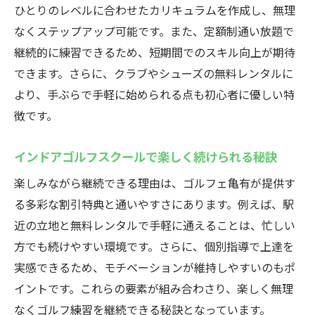
ひとりのレベルに合わせたカリキュラムを作成し、無理
レンタルサービス
なくステップアップ可能です。また、定額制通い放題で
荷物不要で通えるインドアゴルフスクール
継続的に練習できるため、短期間でのスキル向上が期待
の利便性
できます。さらに、クラブやシューズの無料レンタルに
インドアゴルフスクールのサービス内容を
より、手ぶらで手軽に始められる点も初心者に優しい特
チェック
徴です。
初心者でも安心のゴルフェ亀有店の特徴
はじめてでも安心なインドアゴルフスクー
インドアゴルフスクールで楽しく続けられる秘訣
ル環境
楽しみながら継続できる理由は、ゴルフェ亀有が提供す
インドアゴルフスクールで丁寧なサポート
る多彩な割引特典と通いやすさにあります。例えば、駅
を体感
近の立地と無料レンタルで手軽に通えることは、忙しい
初心者向けカリキュラムが充実したインド
方でも続けやすい環境です。さらに、個別指導で上達を
アゴルフスクール
実感できるため、モチベーションが維持しやすいのもポ
インドアゴルフスクールで楽しく続けるコ
イントです。これらの要素が組み合わさり、楽しく無理
ツを紹介
なくゴルフ練習を継続できる秘訣となっています。