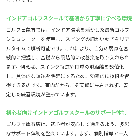
っています。
ゴルフ初心者でも安心のインドアゴルフス
クール指導
インドアゴルフスクールで基礎から丁寧に学べる環境
スイングチェックが充実したインドアゴル
ゴルフェ亀有では、インドア環境を活かした最新ゴルフ
フスクール
シミュレーターを使用し、スイングの細かい動きをリア
着実な成長を支えるインドアゴルフスクー
ルタイムで解析可能です。これにより、自分の弱点を客
ルの環境
観的に把握し、基礎から段階的に改善策を取り入れられ
ゴルフェ亀有店の無料レンタルサービスとは
ます。例えば、スイング軌道や打球の飛距離を数値化
無料レンタルが魅力のインドアゴルフスク
し、具体的な課題を明確にするため、効率的に技術を習
ール体験
得できるのです。室内だからこそ天候に左右されず、安
定した練習環境が整っています。
クラブ・シューズレンタル完備のインドア
ゴルフスクール
初心者向けインドアゴルフスクールのサポート体制
インドアゴルフスクールで手ぶらOKの理由
を解説
ゴルフェ亀有店は、初心者が安心して通えるよう、多彩
なサポート体制を整えています。まず、個別指導で一人
初心者も安心なインドアゴルフスクールの