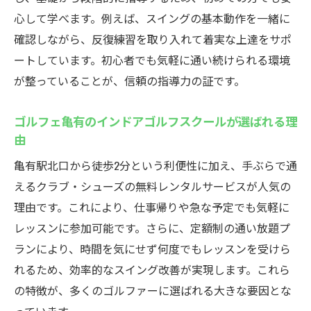
クール
心して学べます。例えば、スイングの基本動作を一緒に
季節に関係なく練習できるインドアゴルフ
確認しながら、反復練習を取り入れて着実な上達をサポ
スクール
ートしています。初心者でも気軽に通い続けられる環境
インドアゴルフスクールで練習習慣を維持
が整っていることが、信頼の指導力の証です。
しやすい
ゴルフェ亀有のインドアゴルフスクールが選ばれる理
天候の影響を受けないインドアゴルフスク
由
ールの強み
亀有駅北口から徒歩2分という利便性に加え、手ぶらで通
亀有のインドアゴルフで効率的にスイング改善
えるクラブ・シューズの無料レンタルサービスが人気の
インドアゴルフスクールでスイング改善を
理由です。これにより、仕事帰りや急な予定でも気軽に
実感
レッスンに参加可能です。さらに、定額制の通い放題プ
効率よく上達できるインドアゴルフスクー
ランにより、時間を気にせず何度でもレッスンを受けら
ルの指導法
れるため、効率的なスイング改善が実現します。これら
インドアゴルフスクールで理想のスイング
の特徴が、多くのゴルファーに選ばれる大きな要因とな
を目指そう