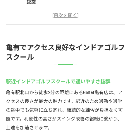
抜群
インドアゴルフスクールは仕事帰りに最適
な選択肢
アクセス重視ならインドアゴルフスクール
が便利
亀有でアクセス良好なインドアゴルフ
手軽に始められるインドアゴルフスクール
スクール
の魅力
インドアゴルフスクールで快適なレッスン
環境を実感
駅近インドアゴルフスクールで通いやすさ抜群
ゴルフ上達へ導くインドアゴルフスクール
亀有駅北口から徒歩2分の距離にあるGolfet亀有店は、ア
の利便性
クセスの良さが最大の魅力です。駅近のため通勤や通学
初心者必見のゴルフェ亀有店の魅力
の途中でも気軽に立ち寄れ、継続的な練習が負担なく可
初心者も安心できるインドアゴルフスクー
能です。利便性の高さがスイング改善の継続に繋がり、
ルの指導力
上達を加速させます。