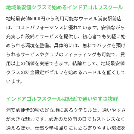
を確保
地域最安値クラスで始めるインドアゴルフスクール
深夜や早朝も対応するインドアゴルフスク
地域最安値5000円から利用可能なウテミル浦安駅前店
ールの魅力
は、コストパフォーマンスに優れています。安価ながら
忙しい方に最適なインドアゴルフスクール
充実した設備とサービスを提供し、初心者でも気軽に始
の活用法
められる環境を整備。具体的には、無料でバックを預け
インドアゴルフスクールは予約もスムーズ
られるサービスやクラブのフィッティングも可能で、費
で便利
用以上の価値を実感できます。結論として、地域最安値
ベース浦安近隣のインドアゴルフスクール
クラスの料金設定がゴルフを始めるハードルを低くして
比較
います。
24時間営業のインドアゴルフスクールで上
達を実感
インドアゴルフスクールは駅近で通いやすさ抜群
地域最安値で楽しむインドアゴルフ
浦安駅徒歩30秒の好立地にあるウテミルは、通いやすさ
インドアゴルフスクールをお得に始めるポ
が大きな魅力です。駅近のため雨の日でもストレスなく
イント
通えるほか、仕事や学校帰りにも立ち寄りやすい環境を