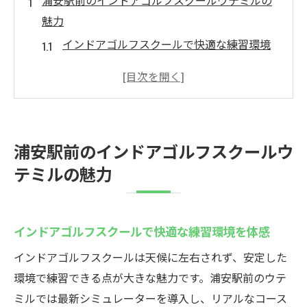
浦安駅前のインドアゴルフスクールウテミルの
魅力
インドアゴルフスクールで快適な練習環境
を体感
若い世代が集うインドアゴルフスクールの
新定番
地域最安値クラスで始めるインドアゴルフ
浦安駅前のインドアゴルフスクールウ
スクール
テミルの魅力
インドアゴルフスクールは駅近で通いやす
さ抜群
クラブフィッティング対応のインドアゴル
インドアゴルフスクールで快適な練習環境を体感
フスクール
インドアゴルフスクールは天候に左右されず、安定した
市川や新浦安も注目するインドアゴルフス
環境で練習できる点が大きな魅力です。浦安駅前のウテ
クール
ミルでは最新シミュレーターを導入し、リアルなコース