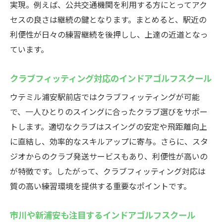
月額相場を比較したインドアゴルフスクー
実現。例えば、公共交通機関を利用する方にとってアク
ルの選び方
セスの良さは継続の鍵となります。まとめると、駅近の
利便性が日々の練習継続を後押しし、上達の近道となっ
地域最安値クラスのインドアゴルフスクー
ています。
ルが人気
インドアゴルフスクールでコスパ重視の練
クラブフィッティング対応のインドアゴルフスクール
習を実現
ウテミル浦安駅前店ではクラブフィッティングが可能
安価でも充実設備のインドアゴルフスクー
で、一人ひとりのスイングに合ったクラブ選びをサポー
ルが魅力
トします。適切なクラブはスイングの安定や飛距離向上
G_base ゴルフ値段と比較したインドアゴル
に直結し、効率的なスキルアップに寄与。さらに、スタ
フスクール
ジオからのクラブ発送サービスもあり、利便性が高いの
ウテミル浦安駅前店の便利な特徴
が特徴です。したがって、クラブフィッティング対応は
インドアゴルフスクールは駅近で通いやす
質の高い練習環境を提供する重要なポイントです。
さ抜群
手ぶらで通えるインドアゴルフスクールの
市川や新浦安も注目するインドアゴルフスクール