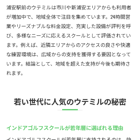
利便性
浦安駅前のウテミルは市川や新浦安エリアからも利用者
無料バッグ置き場完備のインドアゴルフス
が増加中で、地域全体で注目を集めています。24時間営
クール
業やリーズナブルな料金設定、充実した設備が評判を呼
クラブ発送対応のインドアゴルフスクール
び、多様なニーズに応えるスクールとして評価されてい
の便利さ
ます。例えば、近隣エリアからのアクセスの良さや快適
スマホ予約対応のインドアゴルフスクール
な練習環境は、広域からの支持を獲得する要因となって
活用術
います。結論として、地域を超えた支持が今後も期待さ
れます。
ファミリーや友人と楽しむインドアゴルフ
スクール
初心者にも優しいインドアゴルフスクール
若い世代に人気のウテミルの秘密
インドアゴルフスクールは初心者でも安心
して通える
個別指導が充実したインドアゴルフスクー
インドアゴルフスクールが若年層に選ばれる理由
ルの魅力
インドアゴルフスクールが若年層に支持されるのは、快