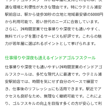
年齢問わず始めやすいインドアゴルフスク
適な環境と利便性が大きな理由です。特にウテミル浦安
ール入門
駅前店は、駅から徒歩30秒の立地と地域最安値の5000円
最適なスイング改善法を学べるインドアゴ
から利用可能で、若い世代のニーズに合致しています。
ルフスクール
さらに、24時間営業で仕事帰りや深夜でも通いやすく、
体験レッスンで気軽に始めるインドアゴル
無料でバッグを置けるサービスも好評です。これらの魅
フスクール
力が若年層に選ばれるポイントとして挙げられます。
南行徳や市川からも通えるインドアゴルフ
スクール
仕事帰りや深夜も通えるインドアゴルフスクール
フィッティングと発送ができるゴルフスクール
仕事帰りや深夜でも通いやすい24時間営業のインドアゴ
ウテミル
ルフスクールは、多忙な現代人に最適です。ウテミル浦
インドアゴルフスクールでクラブフィッテ
安駅前店では、時間を気にせず自分のペースで練習で
ィング体験
き、仕事後のリフレッシュにも活用できます。駅近でア
クセスも良好なため、無理なく継続可能です。これによ
自分に合うクラブ選びもできるインドアゴ
り、ゴルフスキルの向上を目指す多くの方が安心して利
ルフスクール