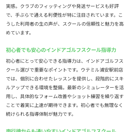
スクール
実感。クラブのフィッティングや発送サービスも好評
仕事帰りでも気軽に利用できるインドアゴ
で、手ぶらで通える利便性が特に注目されています。こ
ルフスクール
うした利用者の生の声が、スクールの信頼性と魅力を高
めています。
荷物を気にせず楽しむインドアゴルフスク
ールの工夫
初心者でも安心のインドアゴルフスクール指導力
市川や浦安近隣のインドアゴルフスクール
利用体験
初心者にとって安心できる指導力は、インドアゴルフス
クール選びで重要なポイントです。ウテミル浦安駅前店
では、個別に合わせたレッスンを提供し、段階的にスキ
ルアップできる環境を整備。最新のシミュレーターを活
用し、具体的なフォーム改善やショット練習を繰り返す
ことで着実に上達が期待できます。初心者でも無理なく
続けられる指導体制が魅力です。
南行徳からも通いやすいインドアゴルフスクール