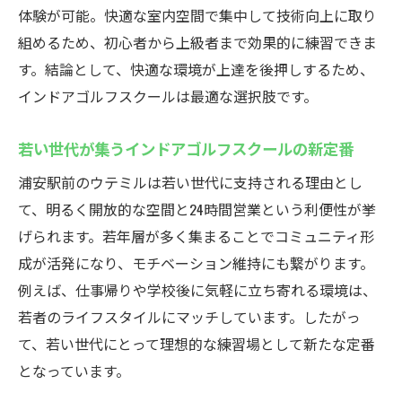
若い世代に人気のウテミルの秘密
体験が可能。快適な室内空間で集中して技術向上に取り
インドアゴルフスクールが若年層に選ばれ
組めるため、初心者から上級者まで効果的に練習できま
る理由
す。結論として、快適な環境が上達を後押しするため、
仕事帰りや深夜も通えるインドアゴルフス
インドアゴルフスクールは最適な選択肢です。
クール
世代を超えて楽しめるファミリーゴルフレ
若い世代が集うインドアゴルフスクールの新定番
ッスン
浦安駅前のウテミルは若い世代に支持される理由とし
SNSで話題のインドアゴルフスクール体験談
て、明るく開放的な空間と24時間営業という利便性が挙
初心者でも安心のインドアゴルフスクール
げられます。若年層が多く集まることでコミュニティ形
指導力
成が活発になり、モチベーション維持にも繋がります。
例えば、仕事帰りや学校後に気軽に立ち寄れる環境は、
南行徳からも通いやすいインドアゴルフス
若者のライフスタイルにマッチしています。したがっ
クール
て、若い世代にとって理想的な練習場として新たな定番
24時間営業のインドアゴルフスクールとは
となっています。
インドアゴルフスクールで自由な練習時間