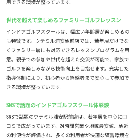
用できる環境が整っています。
クラブ発送サービス付きのインドアゴルフ
スクール
世代を超えて楽しめるファミリーゴルフレッスン
最新機器で効率良く練習できるインドアゴ
インドアゴルフスクールは、幅広い年齢層が楽しめるの
ルフスクール
も特徴です。ウテミル浦安駅前店では、若年層だけでな
快適な設備が揃ったインドアゴルフスクー
くファミリー層にも対応できるレッスンプログラムを用
ルで上達
意。親子での参加や世代を超えた交流が可能で、家族で
フィッティング重視のインドアゴルフスク
ゴルフを楽しみながら技術向上を目指せます。充実した
ール
指導体制により、初心者から経験者まで安心して参加で
手ぶらで通えるウテミルの魅力
きる環境が整っています。
インドアゴルフスクールは手ぶらで通えて
便利
SNSで話題のインドアゴルフスクール体験談
レンタルクラブ完備で初心者も安心のイン
SNSで話題のウテミル浦安駅前店は、若年層を中心に口
ドアゴルフスクール
コミで広がっています。24時間営業や地域最安値、駅近
無料バッグ置き場が嬉しいインドアゴルフ
の利便性が評価され、多くの利用者が快適な練習環境を