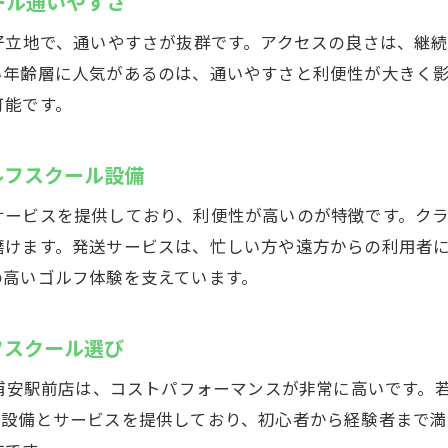
ール通いやすさ
インドアゴルフスクールで地域最安値の理由とは
好立地で、通いやすさが抜群です。アクセスの良さは、継
コスパ抜群のインドアゴルフスクール月額料金
い年齢層に人気があるのは、通いやすさと利便性が大きく
安さと質を兼ね備えたインドアゴルフスクール体験
可能です。
駅近インドアゴルフスクールで気軽に通える利点
初心者にも安心なインドアゴルフスクール料金体系
ルフスクール設備
24時間営業のインドアゴルフスクールで自由な通い方
サービスを提供しており、利便性が高いのが特徴です。ク
初心者でも安心！浦安駅前でゴルフデビュー
磨けます。発送サービスは、忙しい方や遠方からの利用者
インドアゴルフスクールで初心者が始めやすい理由
の高いゴルフ体験を支えています。
未経験者も安心のインドアゴルフスクールサポート体
フスクール選び
インドアゴルフスクールで上達を実感できる仕組み
ゴルフデビューを応援するインドアゴルフスクールの
ル浦安駅前店は、コストパフォーマンスが非常に高いです。
初心者向けインドアゴルフスクールの丁寧な指導内容
た設備とサービスを提供しており、初心者から経験者まで満