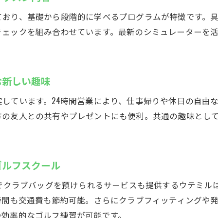
若い年齢層に人気のインドアゴルフスクールの特徴
ており、基礎から段階的に学べるプログラムが特徴です。
豊富なサービスが揃うインドアゴルフスクール
チェックを組み合わせています。最新のシミュレーターを
インドアゴルフスクールで快適なゴルフライフ実現
む新しい趣味
しています。24時間営業により、仕事帰りや休日の自由
方の友人との共有やプレゼントにも便利。共通の趣味とし
ゴルフスクール
料でクラブバッグを預けられるサービスも提供するウテミル
時間も交通費も節約可能。さらにクラブフィッティングや
つ効率的なゴルフ練習が可能です。