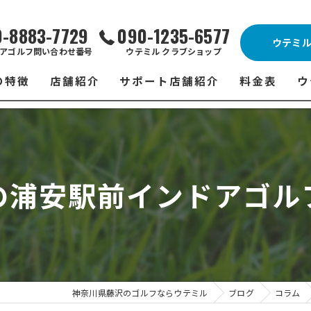
0-8883-7729
090-1235-6577
ウテミ
アゴルフ問い合わせ番号
ウテミル クラブショップ
の特徴
店舗紹介
サポート店舗紹介
料金表
ウ
ビス
ウテミル 藤沢店
シミュレーションゴルフ Caddy
藤沢店 料金
ウ
スン
ウテミル 浦安駅前店
Golfet亀有店
浦安駅前店 
ウ
の浦安駅前インドアゴル
場
市原インドアゴルフ
スズヨンゴルフクラブ(SUZU4-GOLFCLUB)
市原インドアゴ
フ
ント
ウテミルスクール高崎店
ウテミルスクー
フ
ッティング
サポート店舗
よ
シミュレーシ
ブショップ
試
神奈川県藤沢のゴルフならウテミル
ブログ
コラム