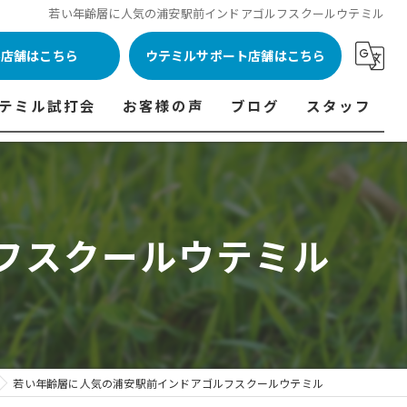
若い年齢層に人気の浦安駅前インドアゴルフスクールウテミル
ル店舗はこちら
ウテミルサポート店舗はこちら
テミル試打会
お客様の声
ブログ
スタッフ
表
テミル試打会とは・・・
ウテミルインドア会員様の声
コラム
代表あいさつ
料金表
テミル試打会日程
フィッテイング・試打会参加者の声
フスクールウテミル
ルフ 料金表
ィッテイング・試打会 商品ラインナップ一覧
ル高崎店 料金表
ィッター紹介
 料金表
くある質問
ョンゴルフ Caddy 料金表
打会開催受付
若い年齢層に人気の浦安駅前インドアゴルフスクールウテミル