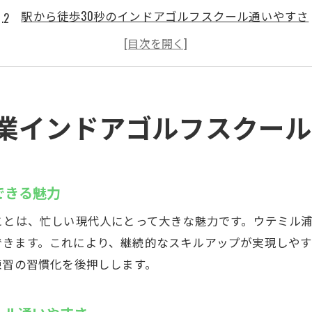
駅から徒歩30秒のインドアゴルフスクール通いやすさ
ゴルフクラブ発送も可能なインドアゴルフスクール設
地域最安値で始められるインドアゴルフスクール選び
無料バック置き場が便利なインドアゴルフスクール
フィッティング対応のインドアゴルフスクール体験
営業インドアゴルフスクー
若い年齢層に人気のインドアゴルフスクール
若い世代が集うインドアゴルフスクールの理由
インドアゴルフスクールで気軽にゴルフデビュー
できる魅力
初心者歓迎のインドアゴルフスクールレッスン内容
ことは、忙しい現代人にとって大きな魅力です。ウテミル
インドアゴルフスクールで友人と楽しむ新しい趣味
できます。これにより、継続的なスキルアップが実現しや
コストパフォーマンス重視のインドアゴルフスクール
練習の習慣化を後押しします。
ファミリーで通えるインドアゴルフスクールの工夫
地域最安値！浦安駅近くのゴルフスクールウテミル