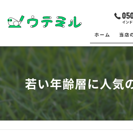
05
インド
ホーム
当店
サー
レッ
若い年齢層に人気
練習
イベ
フィ
クラ