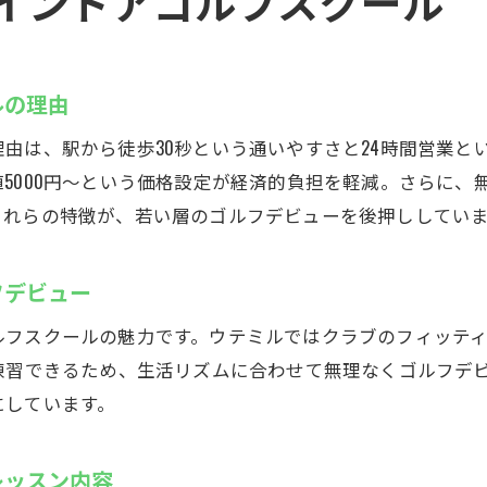
インドアゴルフスクール
フィッティング完備のインドアゴルフスクールで安心
インドアゴルフスクールで測定機器を活用した練習
24時間営業！浦安駅前のインドアゴルフ体験
ルの理由
24時間営業のインドアゴルフスクールで自由な練習
由は、駅から徒歩30秒という通いやすさと24時間営業と
深夜や早朝も利用可能なインドアゴルフスクール
5000円〜という価格設定が経済的負担を軽減。さらに、
インドアゴルフスクールで自分のペースを実現
これらの特徴が、若い層のゴルフデビューを後押ししてい
仕事帰りに立ち寄れるインドアゴルフスクール
混雑を避けて利用できるインドアゴルフスクール
フデビュー
いつでも予約できるインドアゴルフスクールの魅力
ルフスクールの魅力です。ウテミルではクラブのフィッテ
浦安駅前で最安値！インドアゴルフスクールウテミルの魅
練習できるため、生活リズムに合わせて無理なくゴルフデ
インドアゴルフスクールで圧倒的コスパを実感
にしています。
駅近インドアゴルフスクールで利便性を体験
24時間営業が魅力のインドアゴルフスクール
レッスン内容