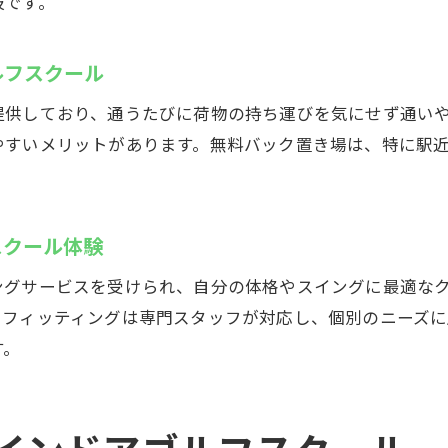
肢です。
ゴルフクラブレンタルができるインドアゴルフスクー
手軽に通える浦安のインドアゴルフスクール
ルフスクール
インドアゴルフスクールで仕事帰りも練習可能
駅近インドアゴルフスクールでアクセス抜群
提供しており、通うたびに荷物の持ち運びを気にせず通い
手ぶらで通えるインドアゴルフスクールの魅力
やすいメリットがあります。無料バック置き場は、特に駅
インドアゴルフスクールで忙しい人も安心
無料バック置き場付きインドアゴルフスクール
スクール体験
24時間対応のインドアゴルフスクール便利な使い方
フィッティングも完備！浦安駅前のゴルフスクール
ングサービスを受けられ、自分の体格やスイングに最適な
。フィッティングは専門スタッフが対応し、個別のニーズ
インドアゴルフスクールでクラブフィッティング体験
す。
最新設備のインドアゴルフスクールで上達サポート
インドアゴルフスクールで自分に合ったクラブ選び
ゴルフクラブ発送も可能なインドアゴルフスクール