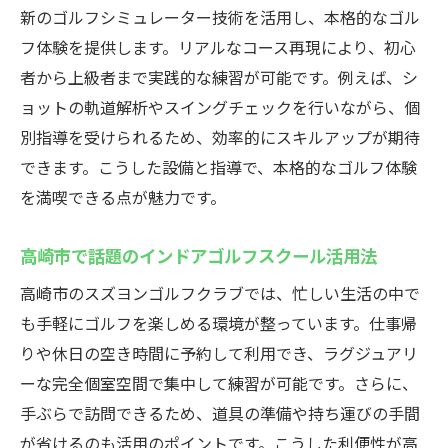
リアルなコース感覚と快適空間の両立
新のゴルフシミュレーター技術を活用し、本格的なゴル
インドアゴルフスクールで技術向上を実感
フ体験を提供します。リアルなコース再現により、初心
ゴルフ愛好者注目の高機能設備を紹介
者から上級者まで実践的な練習が可能です。例えば、シ
ョットの軌道解析やスイングチェックを行いながら、個
天候に左右されない上達環境の提供
別指導を受けられるため、効率的にスキルアップが期待
高崎市で選ばれる理由とインドアゴルフの
できます。こうした設備と指導で、本格的なゴルフ体験
進化
を満喫できる点が魅力です。
初心者でも安心！スズヨンゴルフクラブの活用
法
高崎市で話題のインドアゴルフスクール活用法
インドアゴルフスクールが初心者に優しい
高崎市のスズヨンゴルフクラブでは、忙しい生活の中で
理由
も手軽にゴルフを楽しめる環境が整っています。仕事帰
プロの指導で安心してスタートできる環境
りや休日の空き時間に予約して利用でき、ラグジュアリ
手ぶらで通える便利なインドアゴルフスク
ーな完全個室空間で集中して練習が可能です。さらに、
ール
手ぶらで訪問できるため、道具の準備や持ち運びの手間
個別対応で自分に合ったレッスンが可能
が省けるのも活用のポイントです。こうした利便性が高