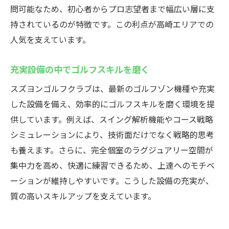
インドアゴルフスクールの充実サポート体
問可能なため、初心者からプロ志望者まで幅広い層に支
制
持されているのが特徴です。この利点が高崎エリアでの
人気を支えています。
個室完備で集中できる練習環境を提供
細やかなサービスで初心者も安心
充実設備の中でゴルフスキルを磨く
ゴルフスキルを磨く！高崎市のインドアゴルフ
スズヨンゴルフクラブは、最新のゴルフゾン機種や充実
スクール
した設備を備え、効率的にゴルフスキルを磨く環境を提
インドアゴルフスクールで効率的に上達
供しています。例えば、スイング解析機能やコース戦略
プロのレッスンでステップアップを実現
シミュレーションにより、技術面だけでなく戦略的思考
最新設備がスキルアップを徹底サポート
も養えます。さらに、完全個室のラグジュアリー空間が
高崎市のインドアゴルフスクールの強み
集中力を高め、快適に練習できるため、上達へのモチベ
目標に合わせた多彩なレッスンが魅力
ーションが維持しやすいです。こうした設備の充実が、
初心者から上級者まで納得の環境
質の高いスキルアップを支えています。
最新シミュレーターでリアルなゴルフ体験を