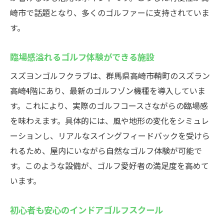
初心者向けサポートが充実した施設
崎市で話題となり、多くのゴルファーに支持されていま
安心して通える高崎市のゴルフスクール
す。
手ぶらでOK！スズヨンゴルフクラブが提供する
臨場感溢れるゴルフ体験ができる施設
快適空間
スズヨンゴルフクラブは、群馬県高崎市鞘町のスズラン
インドアゴルフスクールは手軽さが魅力
高崎4階にあり、最新のゴルフゾン機種を導入していま
快適な個室空間でリラックスしながら練習
す。これにより、実際のゴルフコースさながらの臨場感
道具不要のインドアゴルフスクール体験
を味わえます。具体的には、風や地形の変化をシミュレ
ラグジュアリーな環境でのゴルフレッスン
ーションし、リアルなスイングフィードバックを受けら
高崎市の中心で気軽にゴルフを楽しむ
れるため、屋内にいながら自然なゴルフ体験が可能で
利用しやすいインドアゴルフスクールの特
す。このような設備が、ゴルフ愛好者の満足度を高めて
徴
います。
天候に左右されない高崎市のインドアゴルフス
ポット
初心者も安心のインドアゴルフスクール