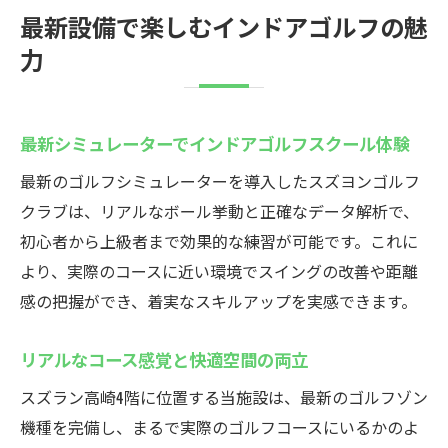
インドアゴルフスクールでリアル再現を体
最新設備で楽しむインドアゴルフの魅
験
力
最新技術のシミュレーターを徹底活用
コース映像で味わう本格ゴルフの臨場感
データ分析で効率的にスキルアップ可能
最新シミュレーターでインドアゴルフスクール体験
ゴルフ練習を変える最先端設備の魅力
最新のゴルフシミュレーターを導入したスズヨンゴルフ
より実践的なインドアゴルフスクール体験
クラブは、リアルなボール挙動と正確なデータ解析で、
初心者から上級者まで効果的な練習が可能です。これに
より、実際のコースに近い環境でスイングの改善や距離
感の把握ができ、着実なスキルアップを実感できます。
リアルなコース感覚と快適空間の両立
スズラン高崎4階に位置する当施設は、最新のゴルフゾン
機種を完備し、まるで実際のゴルフコースにいるかのよ