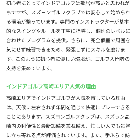
インドアゴルフスクールで雨の日も快適練
初心者にとってインドアゴルフは敷居が高いと思われが
習
ちですが、スズヨンゴルフクラブでは安心して始められ
季節問わず楽しめるインドアゴルフの魅力
る環境が整っています。専門のインストラクターが基本
的なスイングやルールを丁寧に指導し、個別のレベルに
天気を気にせず上達できるゴルフ環境
合わせたプログラムを提供。さらに、完全個室で周囲を
高崎のインドアゴルフスクールが人気の理
気にせず練習できるため、緊張せずにスキルを磨けま
由
す。このように初心者に優しい環境が、ゴルフ入門者の
全天候型施設でストレスフリーな練習
支持を集めています。
効率よく上達できるインドアゴルフスクー
ル
インドアゴルフ高崎エリア人気の理由
スズヨンゴルフクラブの設備とサービスを徹底
高崎エリアでインドアゴルフが人気を博している理由
解説
は、天候に左右されず年間を通じて快適にプレーできる
インドアゴルフスクールの最新設備を紹介
ことにあります。スズヨンゴルフクラブは、スズラン高
高機能シミュレーターで練習効果が向上
崎内の利便性と最新設備を兼ね備え、忙しい人でも気軽
充実したサービスで快適なゴルフ体験
に立ち寄れる点が評価されています。また、手ぶらで訪