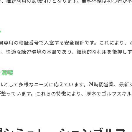
き、継続利用の動機付けとなります。無料体験は初心者が
無料体験でCaddyの魅力をぜひ体験
天候を気にせずに厚木市でゴルフ練習
心
インドアゴルフスクールで毎日快適に練習
シミュレーションゴルフで実践力を磨く
、会員専用の暗証番号で入室する安全設計です。これにより
最新設備でフォーム改善も効率的に
は、快適な練習環境の基盤であり、継続的な利用を後押し
24時間営業だから仕事帰りにも最適
を満喫
安全な練習環境で集中して練習可能
無料体験でインドアゴルフの楽しさ実感
クールとして多様なニーズに応えています。24時間営業、最
最新技術でゴルフ練習：厚木市のCaddy
が整っています。これらの特徴により、厚木でゴルフスキ
。
高精度シミュレーションで本格的に練習
インドアゴルフスクールでスイング分析体験
レンタルクラブ・シューズの充実サービス