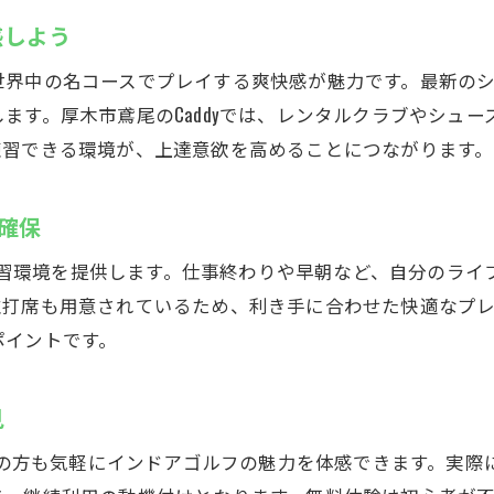
インドアゴルフの魅力：厚木市で快適練習
感しよう
天候や季節に左右されない練習環境が魅力
世界中の名コースでプレイする爽快感が魅力です。最新の
インドアゴルフスクールの最新設備をチェック
ます。厚木市鳶尾のCaddyでは、レンタルクラブやシュ
効率的なスイング改善ができるシミュレーター
練習できる環境が、上達意欲を高めることにつながります。
安心のセキュリティで初心者でも安心
厚木のインドアゴルフで楽しく上達しよう
を確保
無料体験を活用して練習をスタート
ない練習環境を提供します。仕事終わりや早朝など、自分のラ
厚木市鳶尾のゴルフ練習場Caddyの魅力とは
左打席も用意されているため、利き手に合わせた快適なプ
インドアゴルフスクールならではの学びやすさ
ポイントです。
24時間いつでも練習できる利便性を実感
見
初心者にもやさしいサポート体制が充実
予約制インドアゴルフで待ち時間を解消
めての方も気軽にインドアゴルフの魅力を体感できます。実
左打席完備で幅広いゴルファーが利用可能