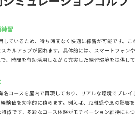
4時間シミュレーションゴルフ
世界のコースを体験できるインドア空間
安全面も重視したインドアゴルフ環境
無料体験で最新技術を気軽に体感
適練習
厚木市のインドアゴルフスクールCaddy
を採用しているため、待ち時間なく快適に練習が可能です。
インドアゴルフスクールで効率的な技術向上
スキルアップが図れます。具体的には、スマートフォンや
個別指導で初心者も安心してスタート
入で、時間を有効活用しながら充実した練習環境を提供して
24時間利用可能な快適な練習環境
左利きにも対応した打席が魅力
能
レンタルグッズ完備で手ぶらでOK
中の有名コースを屋内で再現しており、リアルな環境でプレ
無料体験でスクールの雰囲気を確認
、経験値を効率的に積めます。例えば、距離感や風の影響
鳶尾で理想のゴルフ練習環境を発見
な特徴です。多彩なコース体験がモチベーション維持にもつ
インドアゴルフスクールで自分に合う練習法
快適な設備で一人でも気軽に練習できる