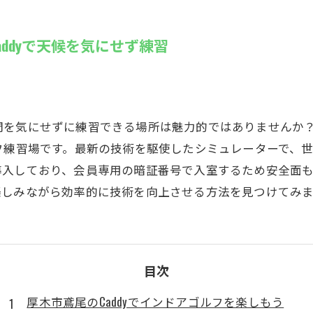
SUZU4GO
ラリー
ddyで天候を気にせず練習
Golfet亀
を気にせずに練習できる場所は魅力的ではありませんか？厚
フ練習場です。最新の技術を駆使したシミュレーターで、
入しており、会員専用の暗証番号で入室するため安全面も万
楽しみながら効率的に技術を向上させる方法を見つけてみ
目次
厚木市鳶尾のCaddyでインドアゴルフを楽しもう