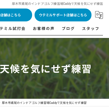
厚木市鳶尾のインドアゴルフ練習場Caddyで天候を気にせず練習
ル店舗はこちら
ウテミルサポート店舗はこちら
テミル試打会
お客様の声
ブログ
スタッフ
表
テミル試打会とは・・・
ウテミルインドア会員様の声
コラム
代表あいさつ
料金表
テミル試打会日程
フィッテイング・試打会参加者の声
で天候を気にせず練習
ルフ 料金表
ィッテイング・試打会 商品ラインナップ一覧
ル高崎店 料金表
ィッター紹介
 料金表
くある質問
ョンゴルフ Caddy 料金表
打会開催受付
厚木市鳶尾のインドアゴルフ練習場Caddyで天候を気にせず練習