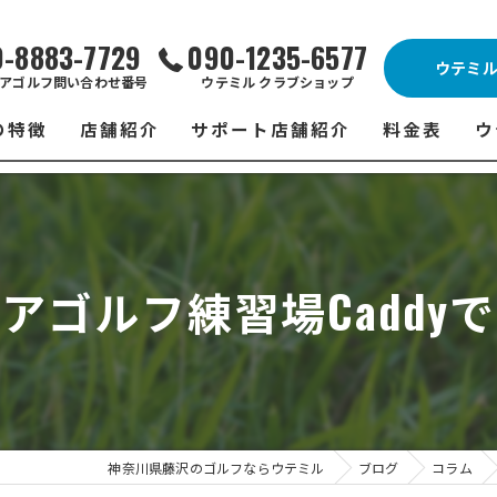
0-8883-7729
090-1235-6577
ウテミ
アゴルフ問い合わせ番号
ウテミル クラブショップ
の特徴
店舗紹介
サポート店舗紹介
料金表
ウ
ビス
ウテミル 藤沢店
シミュレーションゴルフ Caddy
藤沢店 料金
ウ
スン
ウテミル 浦安駅前店
Golfet亀有店
浦安駅前店 
ウ
アゴルフ練習場Caddy
場
市原インドアゴルフ
スズヨンゴルフクラブ(SUZU4-GOLFCLUB)
市原インドアゴ
フ
ント
ウテミルスクール高崎店
ウテミルスクー
フ
ッティング
サポート店舗
よ
シミュレーシ
ブショップ
試
神奈川県藤沢のゴルフならウテミル
ブログ
コラム