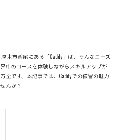
LFCLUB(スズヨンゴルフクラブ)料金表
有店 料金表
木市鳶尾にある「Caddy」は、そんなニーズ
世界中のコースを体験しながらスキルアップが
全です。本記事では、Caddyでの練習の魅力
ませんか？