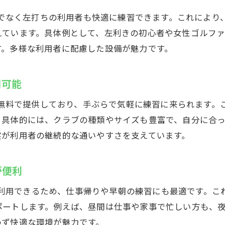
24時間営業でライフスタイルに合わせやすい
だけでなく左打ちの利用者も快適に練習できます。これによ
無料体験を活用して実際の雰囲気を確認
えています。具体例として、左利きの初心者や女性ゴルフ
安心のセキュリティで夜間利用も安心
す。多様な利用者に配慮した設備が魅力です。
厚木でインドアゴルフをはじめるならCaddy
用可能
ズを無料で提供しており、手ぶらで気軽に練習に来られます
。具体的には、クラブの種類やサイズも豊富で、自分に合
実が利用者の継続的な通いやすさを支えています。
が便利
夜間も利用できるため、仕事帰りや早朝の練習にも最適です。
ポートします。例えば、昼間は仕事や家事で忙しい方も、
わず快適な環境が魅力です。