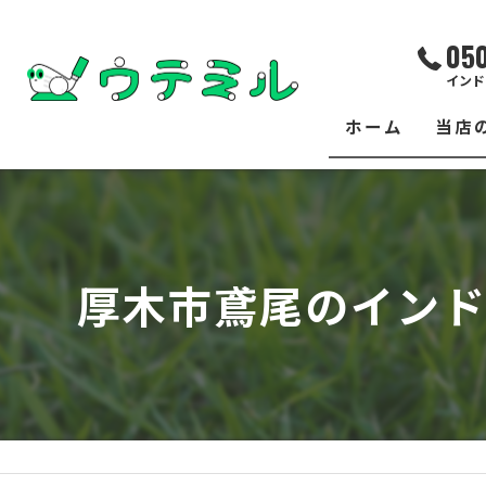
05
インド
ホーム
当店
サー
レッ
厚木市鳶尾のインド
練習
イベ
フィ
クラ