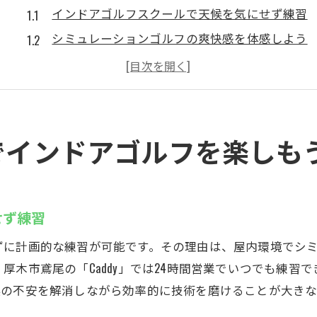
インドアゴルフスクールで天候を気にせず練習
シミュレーションゴルフの爽快感を体感しよう
24時間営業のCaddyで快適な練習時間を確保
無料体験でインドアゴルフの魅力を発見
安心のセキュリティ体制で初心者も安心
厚木でインドアゴルフスクールの魅力を満喫
yでインドアゴルフを楽しも
鳶尾のCaddyで24時間シミュレーションゴルフ
インドアゴルフスクールで予約制の快適練習
世界中のコース体験でスキルアップ可能
せず練習
左打席完備のCaddyで幅広い利用が可能
ずに計画的な練習が可能です。その理由は、屋内環境でシ
レンタルクラブ・シューズも無料で利用可能
厚木市鳶尾の「Caddy」では24時間営業でいつでも練習
日中も夜間もインドアゴルフスクールが便利
候の不安を解消しながら効率的に技術を磨けることが大きな
厚木のインドアゴルフで自分に合った練習を