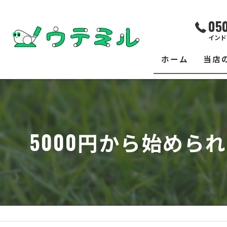
05
インド
ホーム
当店
サー
レッ
5000円から始め
練習
イベ
フィ
クラ