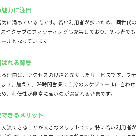
4時間営業のウテミル浦安でゴルフデビュー
の魅力に注目
24時間営業のインドアゴルフスクールが便利な理由
活気に満ちている点です。若い利用者が多いため、同世代
インドアゴルフスクールで深夜練習も可能な環境
ビスやクラブのフィッティングも充実しており、初心者でも
仕事帰りに通いやすいインドアゴルフスクールの魅力
クールとなっています。
インドアゴルフスクールで時間を選ばず練習できる
24時間営業のゴルフ練習場とインドアの違いを解説
選ばれる背景
忙しい方におすすめのインドアゴルフスクール活用術
る理由は、アクセスの良さと充実したサービスです。ウテ
から徒歩30秒の便利なインドアゴルフスクールウテミル
ます。加えて、24時間営業で自分のスケジュールに合わ
インドアゴルフスクールは駅近で通いやすい立地
ため、利便性が非常に高いのが選ばれる背景です。
徒歩30秒で通えるインドアゴルフスクールの利便性
流できるメリット
駅近インドアゴルフスクールのメリットを紹介
インドアゴルフスクール選びで重視したいアクセス性
と交流できることが大きなメリットです。特に若い利用者
通勤通学途中でも通いやすいインドアゴルフスクール