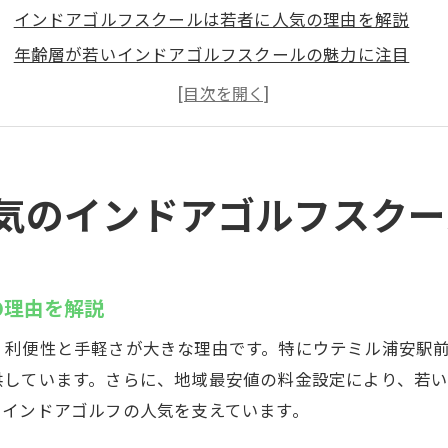
インドアゴルフスクールは若者に人気の理由を解説
年齢層が若いインドアゴルフスクールの魅力に注目
浦安駅近でインドアゴルフスクールが選ばれる背景
インドアゴルフスクールで同世代と交流できるメリット
インドアゴルフスクール初心者におすすめのポイント
浦安のゴルフ練習場と比較したインドアの魅力
気のインドアゴルフスクー
域最安値！5000円で始めるインドアゴルフ
インドアゴルフスクールが地域最安値で通える理由
5000円から始められるインドアゴルフスクールの特徴
の理由を解説
安いインドアゴルフスクールを選ぶ際の注意点
利便性と手軽さが大きな理由です。特にウテミル浦安駅前店
コスト重視派に人気なインドアゴルフスクールの魅力
供しています。さらに、地域最安値の料金設定により、若
インドアゴルフスクールでお得に練習を始める方法
、インドアゴルフの人気を支えています。
浦安で安いゴルフ練習場を探している方へ