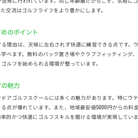
が活発に行われています。同じ年齢層だからこそ、気軽に
した交流はゴルフライフをより豊かにします。
浦安駅周辺のゴルフショップとの違いを知ろう
テミル浦安のインドアゴルフでスキルアップ
すめのポイント
インドアゴルフスクールで効果的にスキルアップする方
フィッティングや最新設備が充実したインドアゴルフス
する理由は、天候に左右されず快適に練習できる点です。
インドアゴルフスクールでの継続練習の重要性
学べます。無料のバック置き場やクラブフィッティング、
くゴルフを始められる環境が整っています。
若い世代がインドアゴルフスクールで学ぶメリット
ゴルフクラブ発送サービスのあるインドアゴルフスクー
アの魅力
インドアゴルフ練習場とアウトドアの違いを体験
い世代に選ばれる浦安駅前のインドアゴルフ
ドアゴルフスクールには多くの魅力があります。特にウテ
る点が優れています。また、地域最安値5000円からの料
若い層に支持されるインドアゴルフスクールの特徴
効率的かつ快適にゴルフスキルを磨ける環境が実現してい
同世代が集まるインドアゴルフスクールで刺激を受ける
インドアゴルフスクールで新しい仲間と出会う楽しさ