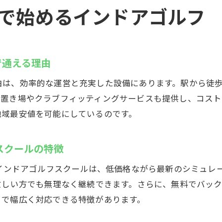
年齢層が若いインドアゴルフスクールの口コミ評価
円で始めるインドアゴルフ
インドアゴルフスクールで流行を先取りする方法
若者が選ぶインドアゴルフ練習場のポイント
くて通いやすい浦安駅前のインドアゴルフの魅力
で通える理由
インドアゴルフスクールはコスパ抜群で継続しやすい
は、効率的な運営と充実した設備にあります。駅から徒歩3
安くて通いやすいインドアゴルフスクールの選び方
ク置き場やクラブフィッティングサービスも提供し、コス
インドアゴルフスクール利用者の体験談やレビュー
地域最安値を可能にしているのです。
駅近で安価なインドアゴルフスクールのメリット
継続利用がしやすいインドアゴルフスクールの条件
スクールの特徴
インドアゴルフスクールと従来の打ちっぱなし比較
のインドアゴルフスクールは、低価格ながら最新のシミュレ
間も練習可能！24時間営業のインドアゴルフウテミル
忙しい方でも無理なく継続できます。さらに、無料でバッ
インドアゴルフスクールは夜間練習も快適にできる
まで幅広く対応できる特徴があります。
24時間営業のインドアゴルフスクールの使い方