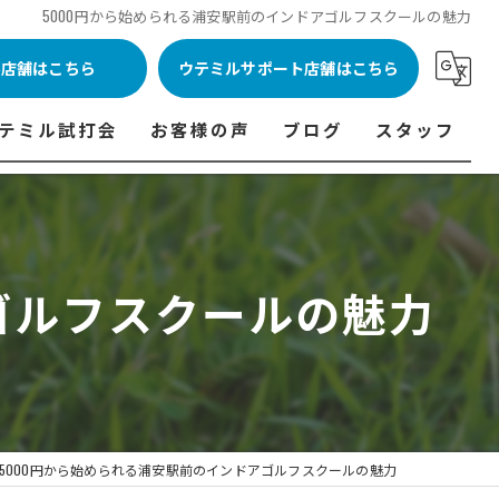
5000円から始められる浦安駅前のインドアゴルフスクールの魅力
ル店舗はこちら
ウテミルサポート店舗はこちら
テミル試打会
お客様の声
ブログ
スタッフ
表
テミル試打会とは・・・
ウテミルインドア会員様の声
コラム
代表あいさつ
料金表
テミル試打会日程
フィッテイング・試打会参加者の声
ゴルフスクールの魅力
ルフ 料金表
ィッテイング・試打会 商品ラインナップ一覧
ル高崎店 料金表
ィッター紹介
 料金表
くある質問
ョンゴルフ Caddy 料金表
打会開催受付
5000円から始められる浦安駅前のインドアゴルフスクールの魅力