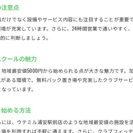
深夜でも安心して通えるインドアゴルフスクール
の注意点
仕事終わりのリフレッシュにインドアゴルフスクール
格だけでなく設備やサービス内容にも注目することが重要
インドアゴルフスクールで自分に合った利用時間を選ぶ
境が充実しています。さらに、24時間営業で通いやすく
浦安で夜間に強いインドアゴルフ練習場の特徴
合的に判断しましょう。
スクールの魅力
地域最安値5000円から始められる点が大きな魅力です。加
気がある環境で、無料バック置き場や充実したクラブサー
となっています。
を始める方法
には、ウテミル浦安駅前店のような地域最安値の施設を活
き場を利用すれば手軽に通えます。さらに、クラブフィッ