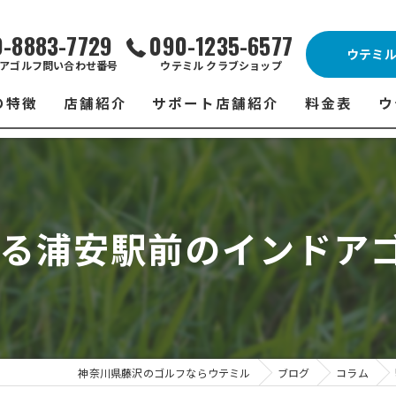
0-8883-7729
090-1235-6577
ウテミ
アゴルフ問い合わせ番号
ウテミル クラブショップ
の特徴
店舗紹介
サポート店舗紹介
料金表
ウ
ビス
ウテミル 藤沢店
シミュレーションゴルフ Caddy
藤沢店 料金
ウ
スン
ウテミル 浦安駅前店
Golfet亀有店
浦安駅前店 
ウ
られる浦安駅前のインドア
場
市原インドアゴルフ
スズヨンゴルフクラブ(SUZU4-GOLFCLUB)
市原インドアゴ
フ
ント
ウテミルスクール高崎店
ウテミルスクー
フ
ッティング
サポート店舗
よ
シミュレーシ
ブショップ
試
神奈川県藤沢のゴルフならウテミル
ブログ
コラム