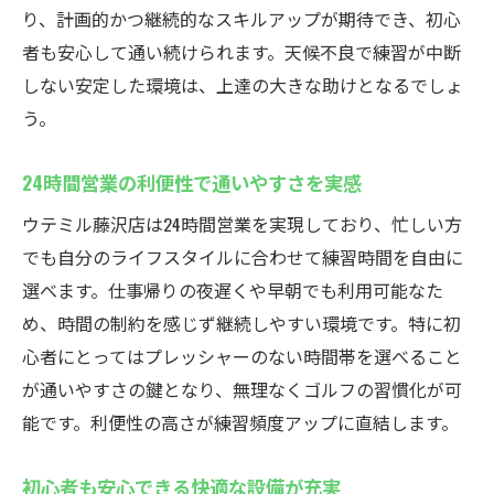
安心して通えるサポート体制が魅力
り、計画的かつ継続的なスキルアップが期待でき、初心
者も安心して通い続けられます。天候不良で練習が中断
初めてでも安心の無料貸出クラブ完備
しない安定した環境は、上達の大きな助けとなるでしょ
藤沢駅近くでゴルフを始めるベストな選択
う。
通い放題プランで練習効率アップ：藤沢のイン
ドアゴルフ
24時間営業の利便性で通いやすさを実感
インドアゴルフスクールの通い放題が人気
ウテミル藤沢店は24時間営業を実現しており、忙しい方
月額制でコストを抑えて練習できる魅力
でも自分のライフスタイルに合わせて練習時間を自由に
自分のペースでスキルアップ可能な環境
選べます。仕事帰りの夜遅くや早朝でも利用可能なた
効率良く上達できる練習方法を解説
め、時間の制約を感じず継続しやすい環境です。特に初
通い放題プランでゴルフを日課にする
心者にとってはプレッシャーのない時間帯を選べること
藤沢駅で手軽に通えるお得なプラン
が通いやすさの鍵となり、無理なくゴルフの習慣化が可
能です。利便性の高さが練習頻度アップに直結します。
藤沢駅で手軽に始めるインドアゴルフの魅力
インドアゴルフスクールは駅近でアクセス
初心者も安心できる快適な設備が充実