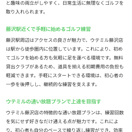
と趣味の両立がしやすく、日常生活に無理なくゴルフを
24時間営業のインドアゴルフ：藤沢駅でスキル
取り入れられます。
アップ
インドアゴルフスクールなら深夜も利用可
藤沢駅近くで手軽に始めるゴルフ練習
能
藤沢駅周辺はアクセスの良さが魅力で、ウテミル藤沢店
時間を選ばず練習できる魅力を解説
は駅から徒歩圏内に位置しています。これにより、初め
忙しい社会人に最適な24時間営業の強み
てゴルフを始める方も気軽に足を運べる環境です。無料
効率的な練習時間の使い方を提案
貸出クラブがあるため、道具を揃える初期費用の負担も
軽減できます。手軽にスタートできる環境は、初心者の
藤沢駅で毎日練習できる環境が整う
一歩を後押しし、継続的な練習を支えます。
好きなタイミングでスキルアップできる
初心者に最適！藤沢駅のインドアゴルフスクー
ウテミルの通い放題プランで上達を目指す
ルウテミル
ウテミル藤沢店の特徴的な通い放題プランは、練習回数
インドアゴルフスクールで基礎から学べる
を気にせず好きなだけ通える点が魅力です。これによ
安心感
り、初心者も自分のペースで繰り返し練習ができ、効率