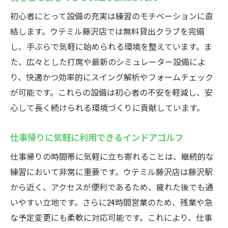
抜群
初心者にとって設備の充実は練習のモチベーションに直
初心者でも始めやすいサポート体制が充実
結します。ウテミル藤沢店では無料貸出クラブを完備
手ぶらで参加できる無料貸出クラブの利点
し、手ぶらで気軽に始められる環境を整えています。ま
インドアだから雨の日も安心して練習
た、広々とした打席や最新のシミュレーター設備によ
シミュレーター完備で効率的な練習が可能
り、快適かつ効率的にスイング解析やフォームチェック
藤沢駅周辺でゴルフデビューするならここ
が可能です。これらの設備は初心者の不安を軽減し、安
無料貸出クラブ完備の藤沢駅インドアゴルフス
心して長く続けられる環境づくりに貢献しています。
クール
仕事帰りに気軽に利用できるインドアゴルフ
インドアゴルフスクールの手軽さを体感
無料貸出クラブで気軽に始められる理由
仕事帰りの時間帯に気軽に立ち寄れることは、継続的な
練習において非常に重要です。ウテミル藤沢店は藤沢駅
初心者に優しい練習環境を紹介
から近く、アクセスが便利であるため、疲れた後でも通
手ぶらで通える利便性が魅力
いやすい立地です。さらに24時間営業のため、残業や急
クラブレンタルで毎回準備いらずの安心感
な予定変更にも柔軟に対応可能です。これにより、仕事
藤沢駅周辺で快適なゴルフライフを実現