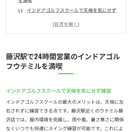
を満喫
インドアゴルフスクールで天候を気にせず
練習
24時間営業の利便性で通いやすさを実感
初心者も安心できる快適な設備が充実
仕事帰りに気軽に利用できるインドアゴル
藤沢駅で24時間営業のインドアゴル
フ
フウテミルを満喫
藤沢駅近くで手軽に始めるゴルフ練習
ウテミルの通い放題プランで上達を目指す
初心者大歓迎！藤沢駅近くのインドアゴルフス
インドアゴルフスクールで天候を気にせず練習
クール
インドアゴルフスクールの最大のメリットは、天候に左
初心者向けレッスンが充実した環境を紹介
右されずに練習できる点です。藤沢駅近くのウテミル藤
インドアゴルフスクールは手ぶらで通える
沢店では、屋内環境を完備し、雨や風、暑さ寒さに関係
専門インストラクターによる丁寧な指導
なくいつでも快適にスイング練習が可能です。これによ