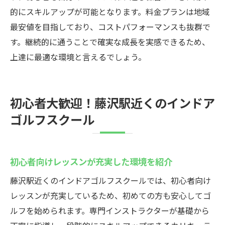
経験ゼロでも始めやすいサポート体制
的にスキルアップが可能となります。料金プランは地域
初心者歓迎の雰囲気が心強いポイント
最安値を目指しており、コストパフォーマンスも抜群で
無料体験やレッスンで不安を解消
す。継続的に通うことで確実な成長を実感できるため、
ウテミルなら無理なくゴルフデビュー可能
上達に最適な環境と言えるでしょう。
藤沢駅近くでゴルフを始める第一歩に最適
藤沢駅のインドアゴルフウテミルで快適に練習
初心者大歓迎！藤沢駅近くのインドア
しよう
ゴルフスクール
インドアゴルフスクールの快適な練習空間
設備充実のウテミルで効率的に上達
24時間営業で自分のペースで続けられる
初心者向けレッスンが充実した環境を紹介
初心者から上級者まで満足のサポート
藤沢駅近くのインドアゴルフスクールでは、初心者向け
貸出クラブと通い放題で手軽に継続
レッスンが充実しているため、初めての方も安心してゴ
藤沢駅周辺で最適な練習環境を体感
ルフを始められます。専門インストラクターが基礎から