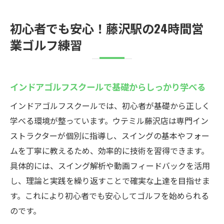
ルウテミル
初心者でも安心！藤沢駅の24時間営
最新ゴルフシミュレーターでリアルな体験
業ゴルフ練習
24時間営業の快適なインドアゴルフ練習
無料貸出クラブで手軽に練習スタート
通い放題プランで何度でも利用できる魅力
インドアゴルフスクールで基礎からしっかり学べる
初心者歓迎の丁寧な指導で安心して上達
インドアゴルフスクールでは、初心者が基礎から正しく
駅近のインドアゴルフスクールで充実した
学べる環境が整っています。ウテミル藤沢店は専門イン
時間
ストラクターが個別に指導し、スイングの基本やフォー
ムを丁寧に教えるため、効率的に技術を習得できます。
具体的には、スイング解析や動画フィードバックを活用
し、理論と実践を繰り返すことで確実な上達を目指せま
す。これにより初心者でも安心してゴルフを始められる
のです。