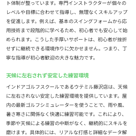
24時間営業で仕事帰りも思い立った時に練
ト体制が整っています。専門インストラクターが個々の
習
レベルや目標に合わせて指導し、無理なくスキルアップ
レンタルクラブで手ぶら利用が可能な施設
を促進します。例えば、基本のスイングフォームから応
用技術まで段階的に学べるため、初心者でも安心して始
インドアゴルフスクールで初心者も無理な
められます。こうした手厚いサポートは、初心者が挫折
く挑戦
せずに継続できる環境作りに欠かせません。つまり、丁
通い放題プランを活用した継続的な上達法
寧な指導が初心者歓迎の大きな魅力です。
駅近でアクセス抜群の練習環境が魅力
コストを抑えて効率良く上達できる理由
天候に左右されず安定した練習環境
藤沢駅のインドアゴルフウテミルで効率的にス
インドアゴルフスクールであるウテミル藤沢店は、天候
キルアップ
に左右されない安定した練習環境を提供しています。屋
最新機器完備のインドアゴルフスクールで
内の最新ゴルフシミュレーターを使うことで、雨や風、
練習
暑さ寒さに関係なく快適に練習可能です。これにより、
24時間営業が叶える自分だけの練習時間
季節や天候による練習の中断がなく、継続的にスキルを
通い放題プランでスイング改善を習慣化
磨けます。具体的には、リアルな打感と詳細なデータ解