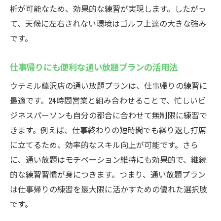
無料貸出クラブで初心者も安心して挑戦
析が可能なため、効果的な練習が実現します。したがっ
て、天候に左右されない環境はゴルフ上達の大きな強み
効率的な指導で早期スキルアップが可能
です。
駅近の利便性で無理なく続けられる環境
初心者必見！藤沢駅の24時間インドアゴルフ入
仕事帰りにも便利な通い放題プランの活用法
門
ウテミル藤沢店の通い放題プランは、仕事帰りの練習に
インドアゴルフスクールで基礎からステッ
最適です。24時間営業と組み合わせることで、忙しいビ
プアップ
ジネスパーソンも自分の都合に合わせて無制限に練習で
24時間営業で自分のペースで練習可能
きます。例えば、仕事終わりの短時間でも繰り返し打席
手ぶらでOKな無料貸出クラブの魅力とは
に立てるため、効率的なスキル向上が可能です。さら
通い放題プランで上達までしっかりサポー
に、通い放題はモチベーション維持にも効果的で、継続
ト
的な練習習慣が身につきます。つまり、通い放題プラン
初心者歓迎の環境で始めやすい理由を解説
は仕事帰りの練習を最大限に活かすための優れた選択肢
コスト重視の方にも最適なプランをご紹介
です。
最新設備あり！藤沢駅のインドアゴルフスクー