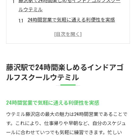
藤沢駅で24時間楽しめるインドアゴルフスクー
ルウテミル
24時間営業で気軽に通える利便性を実感
インドアゴルフスクールの無料貸出クラブ
を活用
地域最安値プランで始めるゴルフ練習生活
初心者歓迎の丁寧なサポートが魅力
藤沢駅で24時間楽しめるインドアゴ
天候に左右されず安定した練習環境
ルフスクールウテミル
仕事帰りにも便利な通い放題プランの活用
法
初心者でも安心！藤沢駅の24時間営業ゴルフ練
24時間営業で気軽に通える利便性を実感
習
ウテミル藤沢店の最大の魅力は24時間営業であることで
インドアゴルフスクールで基礎からしっか
す。これにより、仕事帰りや早朝など、自分のスケジュ
り学べる
ールに合わせていつでも気軽に練習できます。忙しい