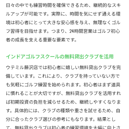
24時間練習が叶える上達の新習慣
日々の中でも練習時間を確保できるため、継続的なスキ
手ぶらで通える無料貸出クラブの安心感
ルアップが可能です。実際に、時間を気にせず通える環
効率的なスキルアップをサポートする最新
境は初心者にとって大きな安心感を与え、無理なくゴル
設備
フ習得を目指せます。つまり、24時間営業はゴルフ初心
者の成長を支える重要な要素です。
初心者歓迎の環境で気軽に始められる理由
お得な通い放題プランで練習を習慣にしよ
インドアゴルフスクールの無料貸出クラブを活用
う
ウテミル藤沢店では初心者に嬉しい無料貸出クラブを完
手ぶらでOK！藤沢駅近のインドアゴルフ通い放
備しています。これにより、クラブを持っていない方で
題
も気軽にゴルフ練習を始められます。初心者はまず道具
無料貸出クラブ完備で気軽にゴルフを体験
に慣れることが大切ですが、無料貸出クラブを活用すれ
通い放題プランで頻繁な練習を実現
ば初期投資の負担を減らせるため、継続しやすくなりま
インドアゴルフスクール初心者にも最適な
す。具体的には、クラブの種類や重さを試せるため、自
環境
分に合ったクラブ選びの参考にもなります。結果とし
24時間営業で自分の生活に合わせて通える
て、無料貸出クラブは初心者の練習環境を大幅に向上さ