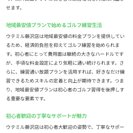
コストパフォーマンス抜群の料金設定が魅
せます。
力
地域最安値プランで始めるゴルフ練習生活
駅近の立地で忙しい方も継続しやすい
藤沢駅で24時間営業のゴルフスクールの魅力
ウテミル藤沢店は地域最安値の料金プランを提供してい
るため、経済的負担を抑えてゴルフ練習を始められま
初心者に優しいインドアゴルフスクールの
す。初心者にとって費用面は継続の大きなハードルです
特徴
が、手頃な料金設定により気軽に通い続けられます。さ
24時間営業がもたらす柔軟な練習スタイル
らに、練習通い放題プランを活用すれば、好きなだけ練
手ぶらで通える利便性と快適な設備
習できるためスキルの定着と向上が期待できます。つま
通い放題プランでコストを気にせず上達
り、地域最安値プランは初心者のゴルフ習得を後押しす
最新機器で効率的なゴルフ練習を実現
る重要な要素です。
地域最安値の安心プランで始めやすい
仕事帰りに最適！藤沢駅のインドアゴルフ練習
初心者歓迎の丁寧なサポートが魅力
場
ウテミル藤沢店は初心者大歓迎の姿勢で、丁寧なサポー