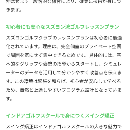
インドアゴルフスクールが選ばれる三つの
伸ばせます。段階的な練習により、確実に技術が身につ
理由
きます。
上級者が認めるハイスペックな設備内容と
初心者にも安心なスズヨン流ゴルフレッスンプラン
は
スズヨンゴルフクラブのレッスンプランは初心者に最適
プロも納得の本格シミュレーター体験が可
化されています。理由は、完全個室のプライベート空間
能
で周囲を気にせず集中できるためです。具体的には、基
多様なニーズに応える充実した施設サービ
本的なグリップや姿勢の指導からスタートし、シミュレ
ス
ーターのデータを活用して分かりやすく改善点を伝えま
ゴルフ上達を支える総合サポート体制を紹
す。この環境は緊張を和らげ、初心者が安心して学べる
介
ため、自然と上達しやすいプログラム設計となっていま
高崎でプロも通うインドア施設の魅力を解
す。
説
インドアゴルフスクールで身につくスイング矯正
スイング矯正はインドアゴルフスクールの大きな魅力で