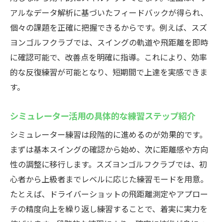
すめ
アルなデータ解析に基づいたフィードバックが得られ、
個々の課題を正確に把握できるからです。例えば、スズ
高崎市で快適なゴルフ練習を体験しよう
ヨンゴルフクラブでは、スイングの軌道や飛距離を即時
インドアゴルフスクールなら天候を気にせ
に確認可能で、改善点を明確に指導。これにより、効率
ず練習
的な反復練習が可能となり、短期間で上達を実感できま
快適環境で集中できる高崎の練習スポット
す。
紹介
設備充実のインドア施設で効率的なトレー
シミュレーター活用の具体的な練習ステップ紹介
ニング
シミュレーター練習は段階的に進めるのが効果的です。
仕事終わりでも通いやすいアクセスの魅力
まずは基本スイングの確認から始め、次に距離感や方向
高崎で人気のインドアゴルフ練習場の特徴
性の調整に移行します。スズヨンゴルフクラブでは、初
ライフスタイルに合わせた練習プランを提
心者から上級者までレベルに応じた練習モードを用意。
案
たとえば、ドライバーショットの飛距離測定やアプロー
プロも満足のインドアゴルフ施設紹介
チの精度向上を繰り返し練習することで、着実に実力を