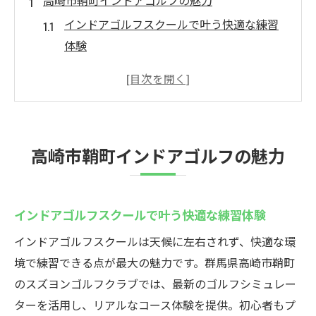
高崎市鞘町インドアゴルフの魅力
インドアゴルフスクールで叶う快適な練習
体験
天候に左右されない高崎の新しいゴルフ環
境
高崎で話題のインドアゴルフの楽しみ方と
は
高崎市鞘町インドアゴルフの魅力
高崎のゴルフ愛好者が選ぶ理由と人気の秘
密
インドアゴルフスクールで実感する臨場感
インドアゴルフスクールで叶う快適な練習体験
高崎でインドアゴルフが注目される背景
インドアゴルフスクールは天候に左右されず、快適な環
スズヨンゴルフクラブでの練習方法
境で練習できる点が最大の魅力です。群馬県高崎市鞘町
インドアゴルフスクールで学ぶ効率的な上
のスズヨンゴルフクラブでは、最新のゴルフシミュレー
達法
ターを活用し、リアルなコース体験を提供。初心者もプ