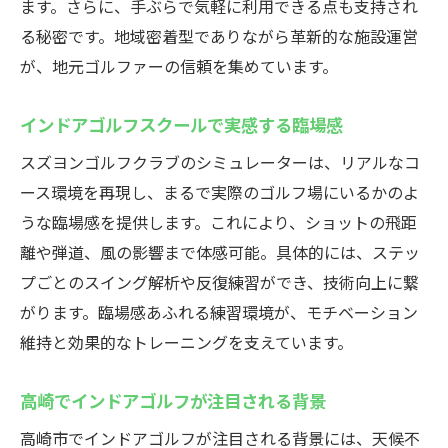
ます。さらに、手ぶらで気軽に利用できる点も支持され
は
る秘密です。地域密着型でありながら革新的な施設運営
快適な施設でリラックスしながら技術向上
が、地元ゴルファーの信頼を集めています。
を実現
ラグジュアリー空間でゴルフを楽しむメリ
インドアゴルフスクールで実感する臨場感
ット
スズヨンゴルフクラブのシミュレーターは、リアルなコ
ゴルフ仲間と過ごす特別なひとときをご提
ース環境を再現し、まるで実際のゴルフ場にいるかのよ
案
うな臨場感を提供します。これにより、ショットの飛距
手ぶらで楽しむ群馬のインドアゴルフ
離や弾道、風の影響まで体感可能。具体的には、ステッ
インドアゴルフスクールは手ぶらで気軽に
プごとのスイング解析や反復練習ができ、技術向上に繋
通える
がります。臨場感あふれる練習環境が、モチベーション
無料貸出クラブのサービスで初心者も安心
維持と効果的なトレーニングを支えています。
仕事帰りに立ち寄れる便利なインドアゴル
高崎でインドアゴルフが注目される背景
フ環境
高崎で広がる手ぶらゴルフの新しい楽しみ
高崎市でインドアゴルフが注目される背景には、天候不