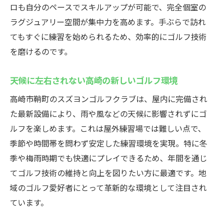
シミュレーター活用の具体的な練習ステッ
ロも自分のペースでスキルアップが可能で、完全個室の
プ紹介
ラグジュアリー空間が集中力を高めます。手ぶらで訪れ
初心者にも安心なスズヨン流ゴルフレッス
てもすぐに練習を始められるため、効率的にゴルフ技術
ンプラン
を磨けるのです。
インドアゴルフスクールで身につくスイン
天候に左右されない高崎の新しいゴルフ環境
グ矯正
高崎市鞘町のスズヨンゴルフクラブは、屋内に完備され
レベル別に選べる練習メニューの魅力を解
た最新設備により、雨や風などの天候に影響されずにゴ
説
ルフを楽しめます。これは屋外練習場では難しい点で、
高崎で人気の練習法とその効果に迫る
季節や時間帯を問わず安定した練習環境を実現。特に冬
最新シミュレーターでスキルアップ
季や梅雨時期でも快適にプレイできるため、年間を通じ
インドアゴルフスクールで体験する最先端
てゴルフ技術の維持と向上を図りたい方に最適です。地
技術
域のゴルフ愛好者にとって革新的な環境として注目され
リアルなシミュレーションで実力アップの
ています。
秘訣