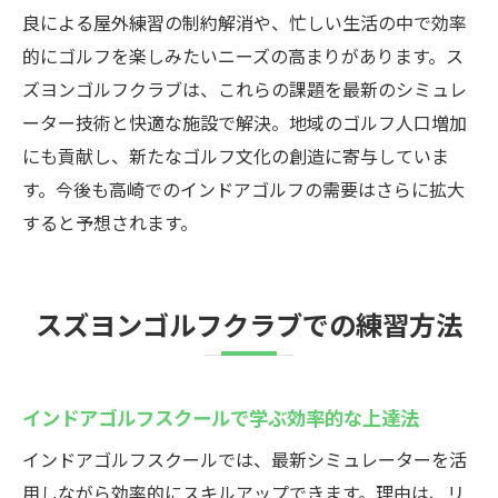
方
良による屋外練習の制約解消や、忙しい生活の中で効率
的にゴルフを楽しみたいニーズの高まりがあります。ス
手軽さと本格設備を両立した練習体験を紹
ズヨンゴルフクラブは、これらの課題を最新のシミュレ
介
ーター技術と快適な施設で解決。地域のゴルフ人口増加
荷物の心配不要でゴルフをもっと身近に
にも貢献し、新たなゴルフ文化の創造に寄与していま
スズヨンで初心者も安心のゴルフレッスン
す。今後も高崎でのインドアゴルフの需要はさらに拡大
インドアゴルフスクールで基礎から丁寧に
すると予想されます。
指導
未経験者でも安心できるレッスンプログラ
ム
スズヨンゴルフクラブでの練習方法
プロ指導による正しいスイング習得のポイ
ント
インドアゴルフスクールで学ぶ効率的な上達法
初心者向け体験コースの魅力を徹底解説
個別指導で着実に上達できるレッスン環境
インドアゴルフスクールでは、最新シミュレーターを活
高崎でゴルフを始めるならスズヨンがおす
用しながら効率的にスキルアップできます。理由は、リ