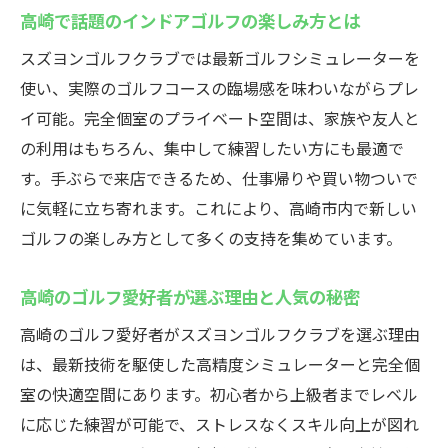
ゴルフゾン機種による臨場ゴルフ体験の特
高崎で話題のインドアゴルフの楽しみ方とは
徴
スズヨンゴルフクラブでは最新ゴルフシミュレーターを
高精度シミュレーターでスイング分析を徹
使い、実際のゴルフコースの臨場感を味わいながらプレ
底
イ可能。完全個室のプライベート空間は、家族や友人と
初心者からプロまで満足のスキルアップ環
の利用はもちろん、集中して練習したい方にも最適で
境
す。手ぶらで来店できるため、仕事帰りや買い物ついで
インドアゴルフスクールで効率的な成長を
に気軽に立ち寄れます。これにより、高崎市内で新しい
実感
ゴルフの楽しみ方として多くの支持を集めています。
ラグジュアリーな空間でゴルフ体験
高崎のゴルフ愛好者が選ぶ理由と人気の秘密
インドアゴルフスクールが誇る完全個室の
魅力
高崎のゴルフ愛好者がスズヨンゴルフクラブを選ぶ理由
は、最新技術を駆使した高精度シミュレーターと完全個
プライベート空間で集中できる練習環境を
室の快適空間にあります。初心者から上級者までレベル
提供
に応じた練習が可能で、ストレスなくスキル向上が図れ
高崎で味わう極上のゴルフラウンジ体験と