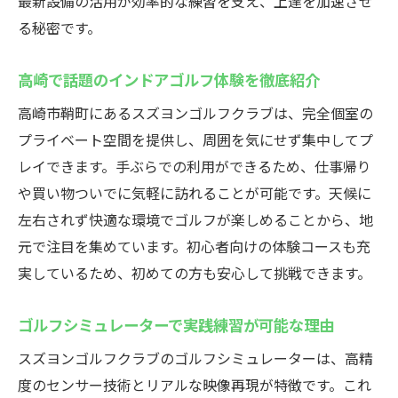
最新設備の活用が効率的な練習を支え、上達を加速させ
高崎のインドアゴルフ施設ならではの設備
る秘密です。
プロも認めるスズヨンゴルフクラブの実力
高崎で話題のインドアゴルフ体験を徹底紹介
プロが選ぶインドアゴルフスクールの理由
を紹介
高崎市鞘町にあるスズヨンゴルフクラブは、完全個室の
実力派コーチ陣によるインドアゴルフの指
プライベート空間を提供し、周囲を気にせず集中してプ
導
レイできます。手ぶらでの利用ができるため、仕事帰り
や買い物ついでに気軽に訪れることが可能です。天候に
高崎で支持されるインドアゴルフスクール
左右されず快適な環境でゴルフが楽しめることから、地
の強み
元で注目を集めています。初心者向けの体験コースも充
本格的なトレーニングができる環境が魅力
実しているため、初めての方も安心して挑戦できます。
実践型レッスンでゴルフ上達を目指そう
口コミで話題のインドアゴルフスクールの
ゴルフシミュレーターで実践練習が可能な理由
実力
スズヨンゴルフクラブのゴルフシミュレーターは、高精
天候に左右されないスズヨンゴルフクラブ
度のセンサー技術とリアルな映像再現が特徴です。これ