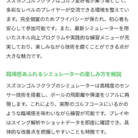
スズヨンゴルフクラブはゴルフ愛好者が集う場として、
歩
多彩なレベルのプレイヤーが交流できる環境を整えてい
プロも認めるインドアゴルフスクールのレ
ます。完全個室のためプライバシーが保たれ、初心者も
ッスン内容
安心して参加可能です。また、最新シミュレーターを用
未経験者でも楽しめるゴルフ体験を提供
いたスキル向上プログラムや実践的な練習メニューが充
個別指導が充実したインドアゴルフスクー
実しており、楽しみながら技術を磨くことができる点が
ルの特徴
大きな魅力です。
インドアゴルフで自信をつけるための基本
臨場感あふれるシミュレーターの楽しみ方を解説
手ぶらで行けるスズヨンゴルフクラブの魅力
手ぶらOKのインドアゴルフスクールで気軽
スズヨンゴルフクラブのシミュレーターは高精度のセン
に練習
サー技術を搭載し、ボールの飛距離や弾道をリアルに再
レンタル充実で通いやすい高崎のインドア
現します。これにより、実際のゴルフコースにいるかの
ゴルフ
ような臨場感を味わいながら練習が可能です。プレイ中
はスイング解析やショットデータを即座に確認でき、具
初心者でも安心！手ぶら利用のメリットと
体的な改善点を把握しやすいことも特徴です。
は