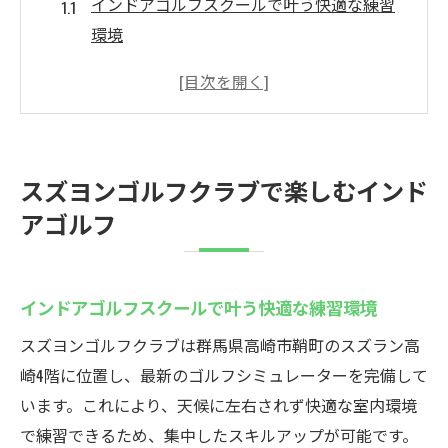
インドアゴルフスクールで叶う快適な練習
環境
高崎で選ばれるインドアゴルフの新体験と
は
ゴルフ愛好者が集うインドアゴルフスクー
ルの魅力
スズヨンゴルフクラブで楽しむインド
臨場感あふれるシミュレーターの楽しみ方
アゴルフ
を解説
初心者も安心できるインドアゴルフスクー
ルの特徴
インドアゴルフスクールで叶う快適な練習環境
高崎で人気のインドアゴルフを徹底解説
スズヨンゴルフクラブは群馬県高崎市鞘町のスズラン高
高崎市で最新のインドアゴルフ体験を満喫
崎4階に位置し、最新のゴルフシミュレーターを完備して
最新設備揃うインドアゴルフスクールの秘
います。これにより、天候に左右されず快適な室内環境
密
で練習できるため、集中したスキルアップが可能です。