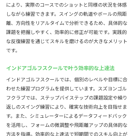
天候不問のインドアゴルフスクールで安心
により、実際のコースでのショットと同様の状況を体感
練習
しながら練習できます。スイングの軌道やボールの飛距
雨の日も快適な高崎のインドアゴルフの魅
離、方向性をリアルタイムで分析できるため、具体的な
力
課題を把握しやすく、効率的に修正が可能です。実践的
季節を問わず楽しめるインドアゴルフ体験
な反復練習を通じてスキルを磨けるのが大きなメリット
忙しい日常でも通いやすいインドアゴルフ
です。
スクール
インドアゴルフスクールで叶う効率的な上達法
時間を有効活用できるインドアゴルフの利
点
インドアゴルフスクールでは、個別のレベルや目標に合
わせた練習プログラムを提供しています。スズヨンゴル
高崎で選ばれる全天候型インドアゴルフス
フクラブでは、ステップバイステップの課題設定や繰り
クール
返しのスイング練習により、確実な技術向上を目指せま
す。また、シミュレーターによるデータフィードバック
を活用し、フォームの微調整や飛距離アップの具体的な
方法を指導。効率的な上達法で短期間でのスキル向上が