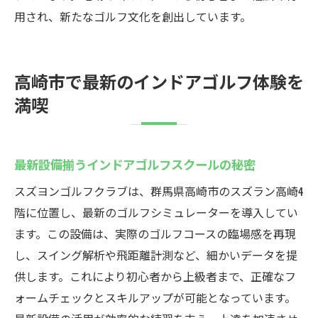
方法
用され、新たなゴルフ文化を創出しています。
地域密着型インドアゴルフスクールの特徴
高崎の街中で楽しめるインドアゴルフの魅
高崎市で最新のインドアゴルフ体験を
力
満喫
スズヨンゴルフクラブの最新設備とサービス
インドアゴルフスクールの先進機器を徹底
紹介
最新設備揃うインドアゴルフスクールの秘密
最新シミュレーターが叶える本格ゴルフ体
スズヨンゴルフクラブは、群馬県高崎市のスズラン高崎4
験
階に位置し、最新のゴルフシミュレーターを導入してい
快適空間で集中できるインドアゴルフスク
ます。この設備は、実際のゴルフコースの臨場感を再現
ール
し、スイング解析や飛距離計測など、細かいデータを提
個室対応のインドアゴルフスクールのサー
供します。これにより初心者から上級者まで、正確なフ
ビス
ォームチェックとスキルアップが可能となっています。
充実したレンタル用品で手ぶら利用も安心