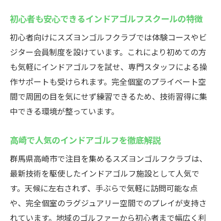
快適な個室空間でインドアゴルフを満喫し
初心者も安心できるインドアゴルフスクールの特徴
よう
初心者向けにスズヨンゴルフクラブでは体験コースやビ
最新設備完備のインドアゴルフスクールの
ジター会員制度を設けています。これにより初めての方
利便性
も気軽にインドアゴルフを試せ、専門スタッフによる操
仕事帰りにも最適なインドアゴルフスクー
作サポートも受けられます。完全個室のプライベート空
ル
間で周囲の目を気にせず練習できるため、技術習得に集
群馬県高崎市でインドアゴルフを楽しもう
中できる環境が整っています。
高崎エリアで選ぶインドアゴルフスクール
の魅力
高崎で人気のインドアゴルフを徹底解説
ゴルフ愛好者必見のインドアゴルフ体験を
群馬県高崎市で注目を集めるスズヨンゴルフクラブは、
紹介
最新技術を駆使したインドアゴルフ施設として人気で
初心者から上級者まで満足のインドアゴル
す。天候に左右されず、手ぶらで気軽に訪問可能な点
フ
や、完全個室のラグジュアリー空間でのプレイが支持さ
インドアゴルフスクールで叶える目標設定
れています。地域のゴルファーから初心者まで幅広く利