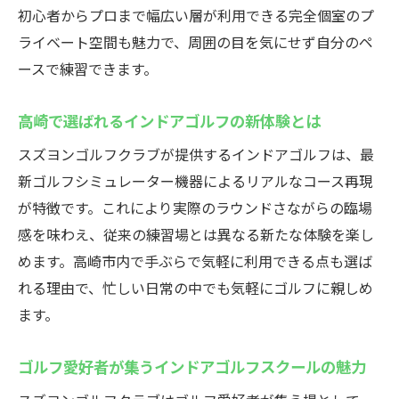
高崎で話題のインドアゴルフ体験を徹底紹
初心者からプロまで幅広い層が利用できる完全個室のプ
介
ライベート空間も魅力で、周囲の目を気にせず自分のペ
ゴルフシミュレーターで実践練習が可能な
ースで練習できます。
理由
高崎で選ばれるインドアゴルフの新体験とは
インドアゴルフスクールで叶う効率的な上
達法
スズヨンゴルフクラブが提供するインドアゴルフは、最
全天候型インドアゴルフの利点に注目しよ
新ゴルフシミュレーター機器によるリアルなコース再現
う
が特徴です。これにより実際のラウンドさながらの臨場
感を味わえ、従来の練習場とは異なる新たな体験を楽し
手ぶらで通えるインドアゴルフスクールの
めます。高崎市内で手ぶらで気軽に利用できる点も選ば
魅力
れる理由で、忙しい日常の中でも気軽にゴルフに親しめ
初心者も歓迎！スズヨンゴルフクラブの魅力
ます。
初心者向けインドアゴルフスクールの安心
サポート
ゴルフ愛好者が集うインドアゴルフスクールの魅力
高崎で気軽に始めるインドアゴルフの第一