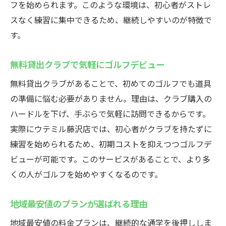
無料貸出クラブで手軽に始めるゴルフ体験
フを始められます。このような環境は、初心者がストレ
インドアゴルフスクールで身軽に通える理
スなく練習に集中できるため、継続しやすいのが特徴で
由
す。
駅近インドアゴルフのアクセスの良さ
無料貸出クラブで気軽にゴルフデビュー
初心者にも安心なサポート体制の魅力
無料貸出クラブがあることで、初めてのゴルフでも道具
練習通い放題の使い方とメリット
の準備に悩む必要がありません。理由は、クラブ購入の
ゴルフ初心者が感じる始めやすさとは
ハードルを下げ、手ぶらで気軽に訪問できるからです。
忙しい方に最適！藤沢駅の24時間営業ゴルフ
実際にウテミル藤沢店では、初心者がクラブを持たずに
仕事帰りに便利なインドアゴルフスクール
練習を始められるため、初期コストを抑えつつゴルフデ
早朝や深夜も利用できる練習環境
ビューが可能です。このサービスがあることで、より多
藤沢駅近くで無理なく続くゴルフ習慣
くの人がゴルフを始めやすくなるのです。
24時間営業のインドアゴルフの活用法
地域最安値のプランが選ばれる理由
初心者も安心のスケジュール自由度
健康維持をサポートするゴルフ練習場
地域最安値の料金プランは、継続的な通学を後押ししま