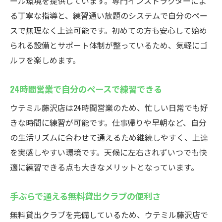
ール環境を提供しています。専門インストラクターによ
時間を選ばず通える利便性が魅力
る丁寧な指導と、練習通い放題のシステムで自分のペー
初心者から上級者まで楽しめる環境
スで無理なく上達可能です。初めての方も安心して始め
藤沢駅近くで始めるインドアゴルフ生活
られる設備とサポート体制が整っているため、気軽にゴ
健康と趣味を両立できるゴルフ習慣
ルフを楽しめます。
24時間営業で自分のペースで練習できる
ウテミル藤沢店は24時間営業のため、忙しい日常でも好
きな時間に練習が可能です。仕事帰りや早朝など、自分
の生活リズムに合わせて通えるため継続しやすく、上達
を実感しやすい環境です。天候に左右されずいつでも快
適に練習できる点も大きなメリットとなっています。
手ぶらで通える無料貸出クラブの便利さ
無料貸出クラブを完備しているため、ウテミル藤沢店で