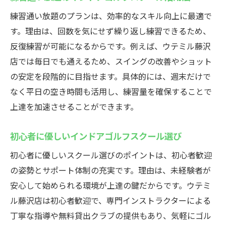
る方法
練習通い放題のプランは、効率的なスキル向上に最適で
忙しい方に嬉しい24時間営業の魅力
す。理由は、回数を気にせず繰り返し練習できるため、
シミュレーションゴルフで楽しく練習
反復練習が可能になるからです。例えば、ウテミル藤沢
インドアゴルフスクールで健康習慣を
店では毎日でも通えるため、スイングの改善やショット
藤沢駅で通い放題！インドアゴルフの魅力
の安定を段階的に目指せます。具体的には、週末だけで
なく平日の空き時間も活用し、練習量を確保することで
月額制で通いやすいインドアゴルフスクー
上達を加速させることができます。
ル
インドアゴルフ練習場の快適な設備とは
初心者に優しいインドアゴルフスクール選び
藤沢駅近くのインドアゴルフで継続練習
初心者に優しいスクール選びのポイントは、初心者歓迎
初心者も安心のサポート体制が充実
の姿勢とサポート体制の充実です。理由は、未経験者が
24時間利用できるから忙しくても安心
安心して始められる環境が上達の鍵だからです。ウテミ
健康維持に役立つインドアゴルフの習慣
ル藤沢店は初心者歓迎で、専門インストラクターによる
藤沢駅の手ぶらで行けるインドアゴルフ体験
丁寧な指導や無料貸出クラブの提供もあり、気軽にゴル