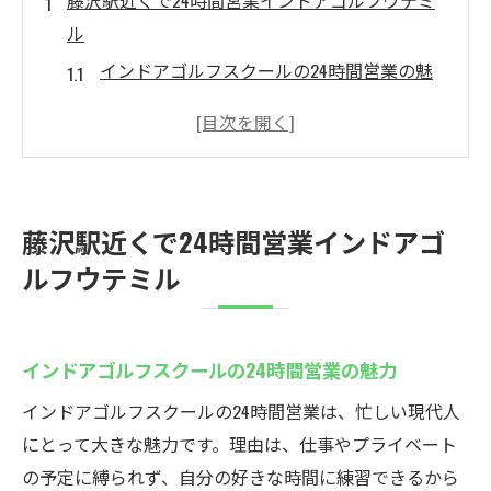
藤沢駅近くで24時間営業インドアゴルフウテミ
ル
インドアゴルフスクールの24時間営業の魅
力
藤沢駅から通いやすいインドアゴルフの利
点
練習通い放題のインドアゴルフスクール活
藤沢駅近くで24時間営業インドアゴ
用法
ルフウテミル
初心者に優しいインドアゴルフスクール選
び
無料貸出クラブで気軽にゴルフデビュー
インドアゴルフスクールの24時間営業の魅力
地域最安値のプランが選ばれる理由
インドアゴルフスクールの24時間営業は、忙しい現代人
初心者大歓迎！藤沢駅のインドアゴルフスクー
にとって大きな魅力です。理由は、仕事やプライベート
ル
の予定に縛られず、自分の好きな時間に練習できるから