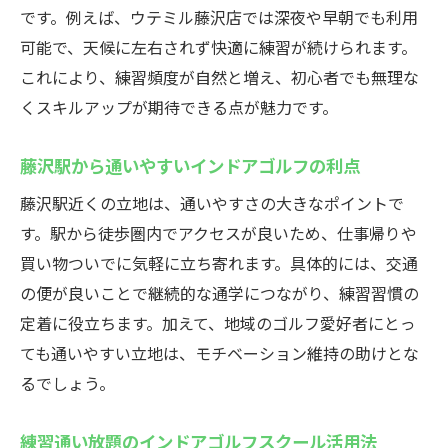
初心者にも安心なインドアゴルフスクール
です。例えば、ウテミル藤沢店では深夜や早朝でも利用
環境
可能で、天候に左右されず快適に練習が続けられます。
24時間営業で自分のペースで練習できる
これにより、練習頻度が自然と増え、初心者でも無理な
手ぶらで通える無料貸出クラブの便利さ
くスキルアップが期待できる点が魅力です。
インドアゴルフスクールで学ぶ基本レッス
藤沢駅から通いやすいインドアゴルフの利点
ン
藤沢駅のインドアゴルフでスキルアップ
藤沢駅近くの立地は、通いやすさの大きなポイントで
す。駅から徒歩圏内でアクセスが良いため、仕事帰りや
地域最安値の料金で始めやすいゴルフ体験
買い物ついでに気軽に立ち寄れます。具体的には、交通
24時間営業の藤沢駅インドアゴルフ練習場ウテ
の便が良いことで継続的な通学につながり、練習習慣の
ミル
定着に役立ちます。加えて、地域のゴルフ愛好者にとっ
夜遅くも安心のインドアゴルフスクール活
ても通いやすい立地は、モチベーション維持の助けとな
用術
るでしょう。
藤沢駅すぐで練習通い放題のメリット
インドアゴルフスクールで効率的に上達す
練習通い放題のインドアゴルフスクール活用法