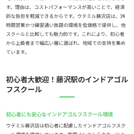
す。理由は、コストパフォーマンスが高いことで、経済
藤沢駅のインドアゴルフスクールウテミルでス
的な負担を軽減できるからです。ウテミル藤沢店は、24
キルアップ
時間営業かつ練習通い放題の環境を低価格で提供し、他
インドアゴルフスクールの個別レッスンで
スクールと比較しても魅力的です。これにより、初心者
成長
から上級者まで幅広い層に選ばれ、地域での支持を集め
スイング解析で技術が見えるインドアゴル
ています。
フ
初心者も安心のステップアップサポート
通い放題プランで効率的に練習
初心者大歓迎！藤沢駅のインドアゴル
藤沢駅近くでレベルアップを目指す方法
フスクール
健康と技術向上を両立できる環境
藤沢駅のインドアゴルフ練習場なら24時間OK
初心者にも安心なインドアゴルフスクール環境
24時間営業の強みを活かした練習方法
ウテミル藤沢店は初心者に配慮したインドアゴルフスク
インドアゴルフスクールでの継続的な上達