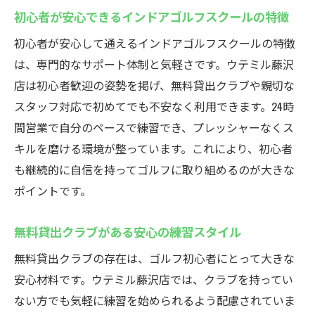
24時間営業の利便性と自由な練習スタイル
初心者が安心できるインドアゴルフスクールの特徴
仕事終わりや早朝のインドアゴルフ活用術
初心者が安心して通えるインドアゴルフスクールの特徴
スマホ予約でいつでも始められるゴルフ練
は、専門的なサポート体制と気軽さです。ウテミル藤沢
習場
店は初心者歓迎の姿勢を掲げ、無料貸出クラブや親切な
最新シミュレーターでレベルアップを目指
スタッフ対応で初めてでも不安なく利用できます。24時
す方法
間営業で自分のペースで練習でき、プレッシャーなくス
インドアゴルフスクールで効率的な練習が
キルを磨ける環境が整っています。これにより、初心者
可能
も継続的に自信を持ってゴルフに取り組めるのが大きな
継続しやすい通い放題プランで着実に成長
ポイントです。
藤沢駅近くのインドアゴルフで練習通い放題
無料貸出クラブがある安心の練習スタイル
通い放題プランが人気のインドアゴルフス
クール
無料貸出クラブの存在は、ゴルフ初心者にとって大きな
地域最安値で長く続けやすい料金体系の魅
安心材料です。ウテミル藤沢店では、クラブを持ってい
力
ない方でも気軽に練習を始められるよう配慮されていま