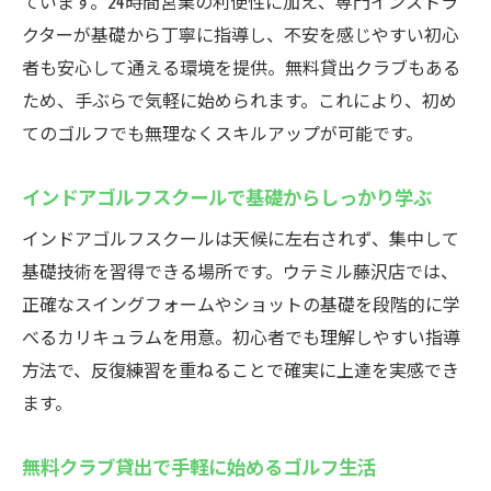
ています。24時間営業の利便性に加え、専門インストラ
する方法
クターが基礎から丁寧に指導し、不安を感じやすい初心
24時間営業の藤沢インドアゴルフで自由に練習
者も安心して通える環境を提供。無料貸出クラブもある
ため、手ぶらで気軽に始められます。これにより、初め
インドアゴルフスクールの24時間営業活用
てのゴルフでも無理なくスキルアップが可能です。
術
好きな時間に練習できる自由なゴルフ環境
インドアゴルフスクールで基礎からしっかり学ぶ
スマートフォン予約で快適な練習スタート
インドアゴルフスクールは天候に左右されず、集中して
初心者から上級者まで楽しめる設備の魅力
基礎技術を習得できる場所です。ウテミル藤沢店では、
藤沢駅近くで効率よくレベルアップする方
正確なスイングフォームやショットの基礎を段階的に学
法
べるカリキュラムを用意。初心者でも理解しやすい指導
無料貸出クラブが選ばれる理由と活用法
方法で、反復練習を重ねることで確実に上達を実感でき
ゴルフ初心者必見！藤沢で手軽に始める方法
ます。
インドアゴルフスクールで手軽にゴルフデ
ビュー
無料クラブ貸出で手軽に始めるゴルフ生活