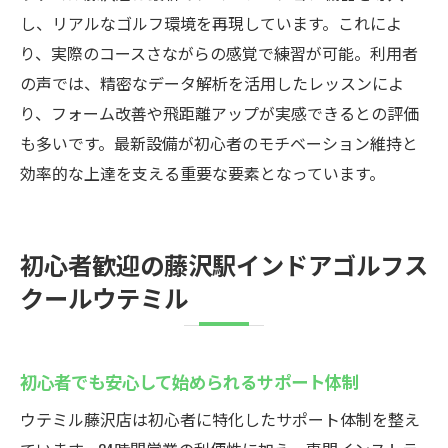
初心者歓迎のインドアゴルフスクール徹底
し、リアルなゴルフ環境を再現しています。これによ
比較
り、実際のコースさながらの感覚で練習が可能。利用者
の声では、精密なデータ解析を活用したレッスンによ
最新設備で上達をサポートするゴルフスク
り、フォーム改善や飛距離アップが実感できるとの評価
ール
も多いです。最新設備が初心者のモチベーション維持と
初心者も安心！藤沢駅のインドアゴルフガイド
効率的な上達を支える重要な要素となっています。
インドアゴルフスクールで初心者が安心で
きる理由
無料体験や貸出クラブのサービス内容を紹
初心者歓迎の藤沢駅インドアゴルフス
介
クールウテミル
藤沢駅近くで始めるゴルフデビューのコツ
初心者向けサポートが充実した練習場の選
び方
初心者でも安心して始められるサポート体制
24時間営業の安心感と練習効果の両立
ウテミル藤沢店は初心者に特化したサポート体制を整え
通いやすさとコストパフォーマンスを重視