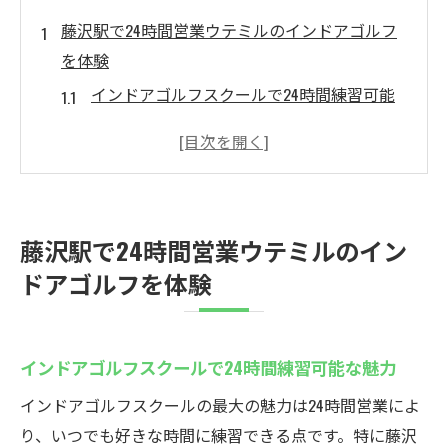
藤沢駅で24時間営業ウテミルのインドアゴルフ
を体験
インドアゴルフスクールで24時間練習可能
な魅力
藤沢駅近くで気軽に通えるゴルフ環境とは
初心者が安心できるインドアゴルフスクー
ルの特徴
藤沢駅で24時間営業ウテミルのイン
無料貸出クラブがある安心の練習スタイル
ドアゴルフを体験
地域最安値で通えるインドアゴルフのメリ
ット
最新設備の藤沢インドアゴルフスクール体
インドアゴルフスクールで24時間練習可能な魅力
験談
インドアゴルフスクールの最大の魅力は24時間営業によ
初心者歓迎の藤沢駅インドアゴルフスクールウ
り、いつでも好きな時間に練習できる点です。特に藤沢