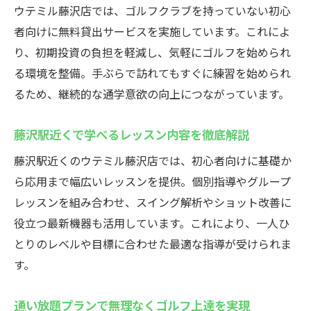
初心者歓迎のポイントと安心のサポート体
ウテミル藤沢店では、ゴルフクラブを持っていない初心
制
者向けに無料貸出サービスを実施しています。これによ
無料貸出クラブで気軽に始められる魅力
り、初期投資の負担を軽減し、気軽にゴルフを始められ
24時間営業の練習場で自分のペースを確保
る環境を整備。手ぶらで訪れてもすぐに練習を始められ
るため、継続的な通学意欲の向上につながっています。
通い放題プランでコスパよく上達を目指す
藤沢駅近くで理想のゴルフスクールを探す
藤沢駅近くで学べるレッスン内容を徹底解説
藤沢駅近くのウテミル藤沢店では、初心者向けに基礎か
ら応用まで幅広いレッスンを提供。個別指導やグループ
レッスンを組み合わせ、スイング解析やショット改善に
役立つ最新機器も活用しています。これにより、一人ひ
とりのレベルや目標に合わせた最適な指導が受けられま
す。
通い放題プランで無理なくゴルフ上達を実現