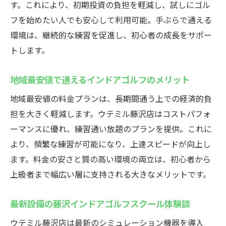
す。これにより、初期投資の負担を軽減し、試しにゴル
初心者も安心の無料貸出クラブで練習スタ
フを始めたい人でも安心して利用可能。手ぶらで通える
ート
環境は、継続的な練習を促進し、初心者の成長をサポー
藤沢駅近くで見つける練習通い放題のメリ
トします。
ット
インドアゴルフスクールで着実なスキルア
地域最安値で通えるインドアゴルフのメリット
ップ
地域最安値の料金プランは、長期間通う上での経済的負
自分のペースで学べる自由なゴルフ環境
担を大きく軽減します。ウテミル藤沢店はコストパフォ
駅近で通いやすいインドアゴルフスクール情報
ーマンスに優れ、練習通い放題のプランを提供。これに
藤沢駅周辺のインドアゴルフスクール選び
より、頻繁な練習が可能になり、上達スピードが向上し
方
ます。料金の安さと質の高い環境の両立は、初心者から
通勤途中に立ち寄れる利便性の高い練習場
上級者まで幅広い層に支持される大きなメリットです。
インドアゴルフスクールで快適なレッスン
体験
最新設備の藤沢インドアゴルフスクール体験談
予約しやすい環境で続けやすいゴルフ生活
ウテミル藤沢店は最新のシミュレーション機器を導入