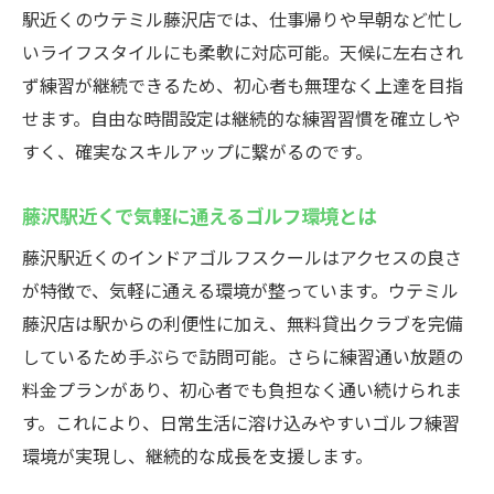
テミル
駅近くのウテミル藤沢店では、仕事帰りや早朝など忙し
初心者でも安心して始められるサポート体
いライフスタイルにも柔軟に対応可能。天候に左右され
制
ず練習が継続できるため、初心者も無理なく上達を目指
インドアゴルフスクールで基礎からしっか
せます。自由な時間設定は継続的な練習習慣を確立しや
り学ぶ
すく、確実なスキルアップに繋がるのです。
無料クラブ貸出で手軽に始めるゴルフ生活
藤沢駅近くで気軽に通えるゴルフ環境とは
藤沢駅近くで学べるレッスン内容を徹底解
説
藤沢駅近くのインドアゴルフスクールはアクセスの良さ
通い放題プランで無理なくゴルフ上達を実
が特徴で、気軽に通える環境が整っています。ウテミル
現
藤沢店は駅からの利便性に加え、無料貸出クラブを完備
しているため手ぶらで訪問可能。さらに練習通い放題の
初心者向けインドアゴルフスクールの選び
料金プランがあり、初心者でも負担なく通い続けられま
方
す。これにより、日常生活に溶け込みやすいゴルフ練習
24時間営業のゴルフ練習場ウテミルでスキルア
環境が実現し、継続的な成長を支援します。
ップ