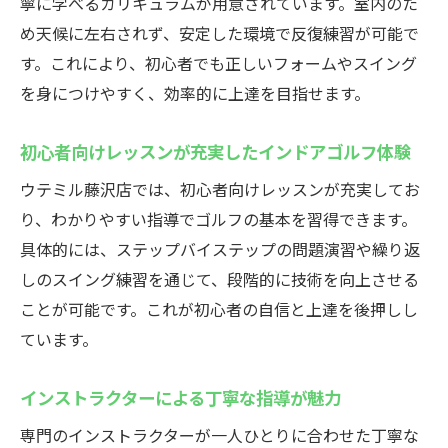
寧に学べるカリキュラムが用意されています。室内のた
道具がなくても気軽に体験できるゴルフス
め天候に左右されず、安定した環境で反復練習が可能で
クール
す。これにより、初心者でも正しいフォームやスイング
初心者に優しい藤沢のインドアゴルフ練習場ウ
を身につけやすく、効率的に上達を目指せます。
テミル
初心者向けレッスンが充実したインドアゴルフ体験
未経験者でも安心のサポート体制が整うゴ
ルフスクール
ウテミル藤沢店では、初心者向けレッスンが充実してお
インドアゴルフスクールで楽しく基礎を身
り、わかりやすい指導でゴルフの基本を習得できます。
につける
具体的には、ステップバイステップの問題演習や繰り返
しのスイング練習を通じて、段階的に技術を向上させる
通いやすさと初心者向けサポートが両立し
ことが可能です。これが初心者の自信と上達を後押しし
た施設
ています。
少人数レッスンでじっくり学べるインドア
ゴルフ
インストラクターによる丁寧な指導が魅力
初心者歓迎の施設で自信を持って練習スタ
専門のインストラクターが一人ひとりに合わせた丁寧な
ート