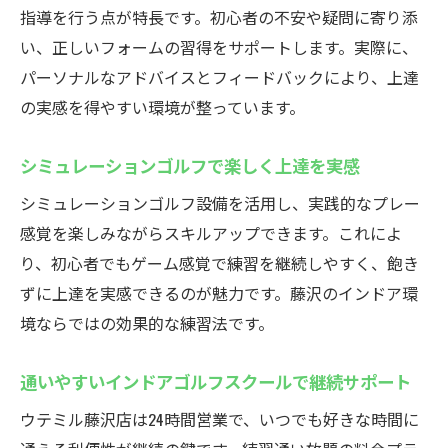
指導を行う点が特長です。初心者の不安や疑問に寄り添
初めてでも馴染みやすいインドアゴルフ練
い、正しいフォームの習得をサポートします。実際に、
習場
パーソナルなアドバイスとフィードバックにより、上達
藤沢の24時間営業インドアゴルフでスキルアッ
の実感を得やすい環境が整っています。
プ
24時間いつでも練習できる環境で上達を実
シミュレーションゴルフで楽しく上達を実感
感
シミュレーションゴルフ設備を活用し、実践的なプレー
シミュレーションゴルフで正確なフォーム
感覚を楽しみながらスキルアップできます。これによ
解析が可能
り、初心者でもゲーム感覚で練習を継続しやすく、飽き
インドアゴルフスクールの継続利用で着実
ずに上達を実感できるのが魅力です。藤沢のインドア環
なスキル向上
境ならではの効果的な練習法です。
好きな時間に集中して練習できるメリット
最新設備とマンツーマン指導で効率アップ
通いやすいインドアゴルフスクールで継続サポート
インドアゴルフで無理なく目標達成を目指
ウテミル藤沢店は24時間営業で、いつでも好きな時間に
す