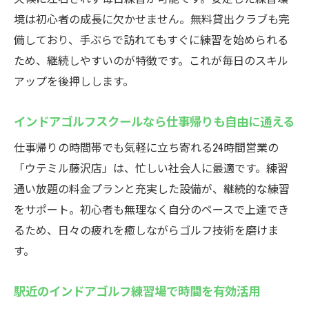
夜間や早朝も使えるインドアゴルフの便利
境は初心者の成長に欠かせません。無料貸出クラブも完
さ
備しており、手ぶらで訪れてもすぐに練習を始められる
スマホ予約で手軽に通えるゴルフ練習場
ため、継続しやすいのが特徴です。これが毎日のスキル
時間に縛られずインドアゴルフで効率練習
アップを後押しします。
仕事帰りに立ち寄れるゴルフスクールの魅
力
インドアゴルフスクールなら仕事帰りも自由に通える
無人店舗で集中できるインドアゴルフ環境
仕事帰りの時間帯でも気軽に立ち寄れる24時間営業の
藤沢駅からすぐ！通い放題のインドアゴルフウ
「ウテミル藤沢店」は、忙しい社会人に最適です。練習
テミル
通い放題の料金プランと充実した設備が、継続的な練習
定額で通い放題のインドアゴルフスクール
をサポート。初心者も無理なく自分のペースで上達でき
が魅力
るため、日々の疲れを癒しながらゴルフ技術を磨けま
す。
打ち放題プランで練習量を気にせず上達可
能
駅近のインドアゴルフ練習場で時間を有効活用
藤沢駅近でアクセス抜群のゴルフ練習場