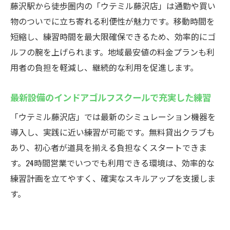
藤沢駅から徒歩圏内の「ウテミル藤沢店」は通勤や買い
毎日通えるインドアゴルフで効率的に上達
物のついでに立ち寄れる利便性が魅力です。移動時間を
コスパ抜群の通い放題インドアゴルフスク
短縮し、練習時間を最大限確保できるため、効率的にゴ
ール
ルフの腕を上げられます。地域最安値の料金プランも利
忙しい社会人も続けやすい練習環境を提供
用者の負担を軽減し、継続的な利用を促進します。
地域最安値！藤沢の24時間インドアゴルフウテ
ミル
最新設備のインドアゴルフスクールで充実した練習
地域最安値の料金プランで始めやすいイン
「ウテミル藤沢店」では最新のシミュレーション機器を
ドアゴルフスクール
導入し、実践に近い練習が可能です。無料貸出クラブも
コストパフォーマンス重視の方におすすめ
あり、初心者が道具を揃える負担なくスタートできま
のゴルフ練習場
す。24時間営業でいつでも利用できる環境は、効率的な
24時間営業で低価格を実現したスクールの
練習計画を立てやすく、確実なスキルアップを支援しま
魅力
す。
料金が安いのにサービス充実のインドアゴ
ルフ