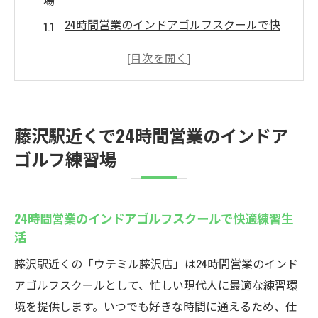
場
24時間営業のインドアゴルフスクールで快
適練習生活
藤沢駅近くで深夜も安心のゴルフ練習環境
を実現
天候を気にせずインドアゴルフで毎日スキ
藤沢駅近くで24時間営業のインドア
ルアップ
ゴルフ練習場
インドアゴルフスクールなら仕事帰りも自
由に通える
駅近のインドアゴルフ練習場で時間を有効
24時間営業のインドアゴルフスクールで快適練習生
活用
活
最新設備のインドアゴルフスクールで充実
藤沢駅近くの「ウテミル藤沢店」は24時間営業のインド
した練習
アゴルフスクールとして、忙しい現代人に最適な練習環
初心者大歓迎の藤沢インドアゴルフスクール
境を提供します。いつでも好きな時間に通えるため、仕