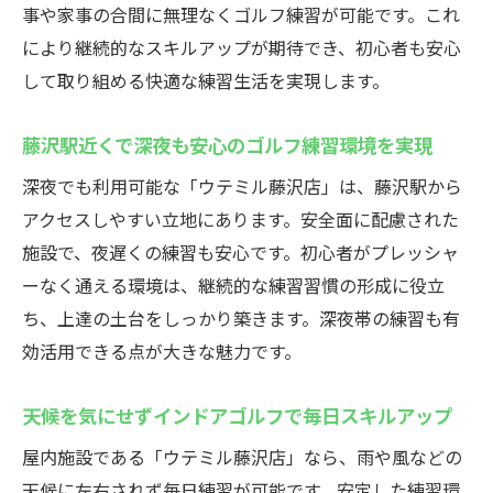
初心者も安心して始められるゴルフスクー
事や家事の合間に無理なくゴルフ練習が可能です。これ
ルの特徴
により継続的なスキルアップが期待でき、初心者も安心
藤沢のインドアゴルフスクールで基礎から
して取り組める快適な練習生活を実現します。
学べる環境
藤沢駅近くで深夜も安心のゴルフ練習環境を実現
初心者向けレッスンが充実したインドアゴ
ルフ体験
深夜でも利用可能な「ウテミル藤沢店」は、藤沢駅から
インストラクターによる丁寧な指導が魅力
アクセスしやすい立地にあります。安全面に配慮された
施設で、夜遅くの練習も安心です。初心者がプレッシャ
シミュレーションゴルフで楽しく上達を実
ーなく通える環境は、継続的な練習習慣の形成に役立
感
ち、上達の土台をしっかり築きます。深夜帯の練習も有
通いやすいインドアゴルフスクールで継続
効活用できる点が大きな魅力です。
サポート
24時間営業で通いやすい藤沢のゴルフ練習場
天候を気にせずインドアゴルフで毎日スキルアップ
自分のペースで通える24時間営業ゴルフス
屋内施設である「ウテミル藤沢店」なら、雨や風などの
クール
天候に左右されず毎日練習が可能です。安定した練習環