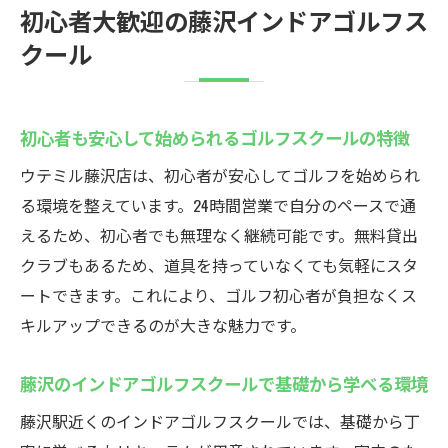
初心者大歓迎の藤沢インドアゴルフス
費用を抑えてゴルフを継続できる練習環境
クール
初期費用を気にせず始められるゴルフスク
ール
藤沢駅近くで無料貸出クラブがあるゴルフスク
初心者も安心して始められるゴルフスクールの特徴
ール
ウテミル藤沢店は、初心者が安心してゴルフを始められ
手ぶらで通える無料貸出クラブ完備のゴル
る環境を整えています。24時間営業で自分のペースで通
フスクール
えるため、初心者でも無理なく継続可能です。無料貸出
初心者に優しい貸出クラブ付きインドアゴ
クラブもあるため、道具を持っていなくても気軽にスタ
ルフの魅力
ートできます。これにより、ゴルフ初心者が負担なくス
荷物不要で気軽に通える練習場が人気
キルアップできるのが大きな魅力です。
忙しい方も身軽に始められるインドアゴル
フスクール
藤沢のインドアゴルフスクールで基礎から学べる環境
無料貸出クラブで急な練習も安心して参加
藤沢駅近くのインドアゴルフスクールでは、基礎から丁
可能