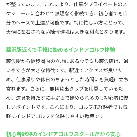
から上達
が整っています。これにより、仕事やプライベートのス
マンツーマン指導で安心のゴルフデビュー
ケジュールに合わせて無理なく継続でき、初心者でも自
をサポート
分のペースで上達が可能です。特に忙しい方にとって、
女性も安心して通える藤沢のインドアゴル
天候に左右されない練習環境は大きな利点となります。
フ施設
藤沢駅近くで手軽に始めるインドアゴルフ体験
藤沢ゴルフ練習場の選び方とインドアゴル
フのメリット
藤沢駅から徒歩圏内の立地にあるウテミル藤沢店は、通
いやすさが大きな特徴です。駅近でアクセスが良いた
シュミレーションゴルフで楽しくスキルア
め、仕事帰りや休日のちょっとした時間にも気軽に立ち
ップ
寄れます。さらに、無料貸出クラブを用意しているた
湘南エリアで人気の初心者向けゴルフレッ
め、道具を持たずに手ぶらで始められるのも初心者に優
スン
しいポイントです。これにより、ゴルフ未経験者でも気
手ぶらで通える藤沢のインドアゴルフ
軽にインドアゴルフを体験しやすい環境です。
無料貸出クラブ完備で手ぶらOKなインドア
ゴルフスクール
初心者歓迎のインドアゴルフスクールだから安心