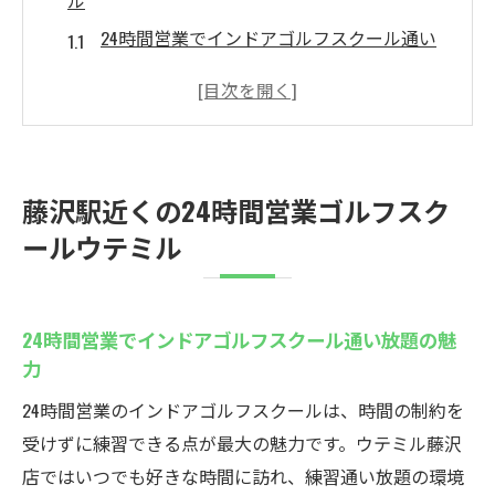
ル
24時間営業でインドアゴルフスクール通い
放題の魅力
藤沢駅近くで手軽に始めるインドアゴルフ
体験
初心者歓迎のインドアゴルフスクールだか
藤沢駅近くの24時間営業ゴルフスク
ら安心
ールウテミル
無料貸出クラブで身軽にゴルフ練習が可能
地域最安値のプランでコスパ抜群の練習環
境
24時間営業でインドアゴルフスクール通い放題の魅
インドアゴルフスクールで湘南のゴルフラ
力
イフを実現
24時間営業のインドアゴルフスクールは、時間の制約を
初心者歓迎のインドアゴルフ練習場
受けずに練習できる点が最大の魅力です。ウテミル藤沢
初心者向けインドアゴルフスクールで基礎
店ではいつでも好きな時間に訪れ、練習通い放題の環境