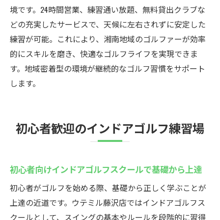
通いやすい立地で無理なく続けられる練習
境です。24時間営業、練習通い放題、無料貸出クラブな
生活
どの充実したサービスで、天候に左右されずに安定した
湘南エリアのインドアゴルフ施設選びのポ
練習が可能。これにより、湘南地域のゴルファーが効率
イント
的にスキルを磨き、快適なゴルフライフを実現できま
す。地域密着型の環境が継続的なゴルフ習慣をサポート
体験レッスンから始める藤沢のゴルフ上達
します。
法
シュミレーションゴルフの効果的な活用方
法
初心者歓迎のインドアゴルフ練習場
初心者でも安心の24時間インドアゴルフウテミ
ル
24時間営業のインドアゴルフスクールは初
初心者向けインドアゴルフスクールで基礎から上達
心者にも最適
初心者がゴルフを始める際、基礎から正しく学ぶことが
初心者向けレッスンが充実した藤沢の練習
上達の近道です。ウテミル藤沢店ではインドアゴルフス
場
クールとして、スイングの基本やルールを段階的に習得