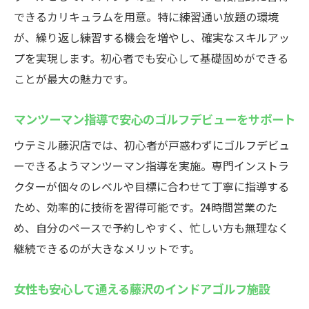
シミュレーション設備で科学的にゴルフ上
できるカリキュラムを用意。特に練習通い放題の環境
達
が、繰り返し練習する機会を増やし、確実なスキルアッ
マンツーマン対応で効率的なスキルアップ
プを実現します。初心者でも安心して基礎固めができる
が可能
ことが最大の魅力です。
わたしのゴルフ藤沢など他施設との違いを
解説
マンツーマン指導で安心のゴルフデビューをサポート
女性やシニアも安心して通えるポイント
ウテミル藤沢店では、初心者が戸惑わずにゴルフデビュ
藤沢の手軽なゴルフ練習場でスキルアップ
ーできるようマンツーマン指導を実施。専門インストラ
クターが個々のレベルや目標に合わせて丁寧に指導する
インドアゴルフスクールで効率的なスキル
ため、効率的に技術を習得可能です。24時間営業のた
アップを実現
め、自分のペースで予約しやすく、忙しい方も無理なく
駅近で手軽に通える藤沢のゴルフ練習場
継続できるのが大きなメリットです。
自分のペースで続けられる通い放題プラン
湘南ゴルフレッスンで上達するポイントを
女性も安心して通える藤沢のインドアゴルフ施設
解説