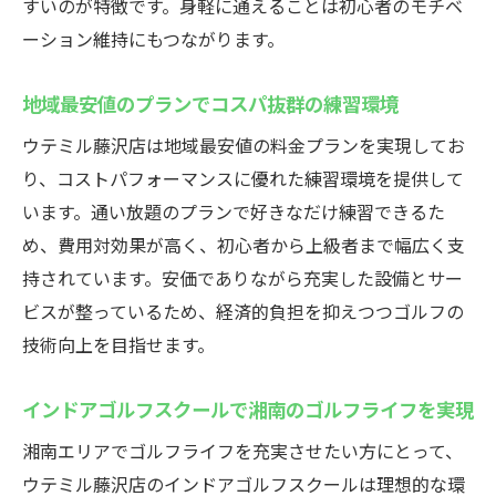
すいのが特徴です。身軽に通えることは初心者のモチベ
初心者でも夜間や早朝に安心して通える環
ーション維持にもつながります。
境
i8ゴルフやミロクジーナゴルフとも比較した
地域最安値のプランでコスパ抜群の練習環境
特徴
ウテミル藤沢店は地域最安値の料金プランを実現してお
藤沢ゴルフ練習場で継続的に上達できる理
り、コストパフォーマンスに優れた練習環境を提供して
由
います。通い放題のプランで好きなだけ練習できるた
ゴルフ初心者レッスンが充実した練習場の
め、費用対効果が高く、初心者から上級者まで幅広く支
選択肢
持されています。安価でありながら充実した設備とサー
藤沢駅近くでインドアゴルフウテミルを始めよ
ビスが整っているため、経済的負担を抑えつつゴルフの
う
技術向上を目指せます。
藤沢駅近くで始めるインドアゴルフスクー
ルの魅力
インドアゴルフスクールで湘南のゴルフライフを実現
初心者歓迎の環境で安心してゴルフデビュ
湘南エリアでゴルフライフを充実させたい方にとって、
ー
ウテミル藤沢店のインドアゴルフスクールは理想的な環