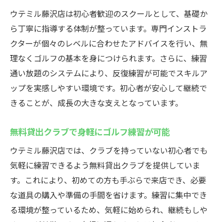
仕事帰りや休日に気軽に立ち寄れる藤沢ゴ
ウテミル藤沢店は初心者歓迎のスクールとして、基礎か
ルフ練習場
ら丁寧に指導する体制が整っています。専門インストラ
初心者も安心のレンタルサービスが充実
クターが個々のレベルに合わせたアドバイスを行い、無
藤沢駅近くの通いやすいインドアゴルフ施
理なくゴルフの基本を身につけられます。さらに、練習
設紹介
通い放題のシステムにより、反復練習が可能でスキルア
湘南ゴルフレッスンで快適なゴルフ体験を
ップを実感しやすい環境です。初心者が安心して継続で
実現
きることが、成長の大きな支えとなっています。
インドアゴルフ茅ヶ崎周辺と比較した選び
無料貸出クラブで身軽にゴルフ練習が可能
方ポイント
24時間営業のゴルフ場で練習し放題
ウテミル藤沢店では、クラブを持っていない初心者でも
24時間営業のインドアゴルフスクールで好
気軽に練習できるよう無料貸出クラブを提供していま
きなだけ練習
す。これにより、初めての方も手ぶらで来店でき、必要
な道具の購入や準備の手間を省けます。練習に集中でき
通い放題プランが魅力の藤沢駅近くゴルフ
る環境が整っているため、気軽に始められ、継続もしや
施設