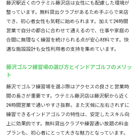
藤沢駅近くのウテミル藤沢店は女性にも配慮した環境が
初心者も楽しめるイベントやコミュニティ
整っています。無料貸出クラブがあるため手ぶらで来店
が充実
でき、初心者女性も気軽に始められます。加えて24時間
茅ヶ崎や藤沢のゴルフ練習場と比較した魅
営業で自分の都合に合わせて通えるので、仕事や家庭の
力
合間に無理なく練習を続けられる点が安心材料です。快
インドアゴルフなら藤沢駅近くのウテミル
適な施設設計も女性利用者の支持を集めています。
藤沢駅近くでインドアゴルフスクールを選
ぶ理由
藤沢ゴルフ練習場の選び方とインドアゴルフのメリッ
ト
ウテミルの24時間営業がもたらすメリット
藤沢でゴルフ練習場を選ぶ際はアクセスの良さと営業時
初心者でも無理なく続けられる練習環境
間の長さが重要です。ウテミル藤沢店は藤沢駅から近く
オンライン予約でいつでも気軽に利用可能
24時間営業で通いやすさ抜群。また天候に左右されずに
最新設備と充実サービスでゴルフを楽しむ
練習できるインドアゴルフの特性は、安定したスキル向
インドアゴルフ湘南台や他施設との違いを
上に効果的です。無料貸出クラブや練習通い放題の料金
比較
プランも、初心者にとって大きな魅力となっています。